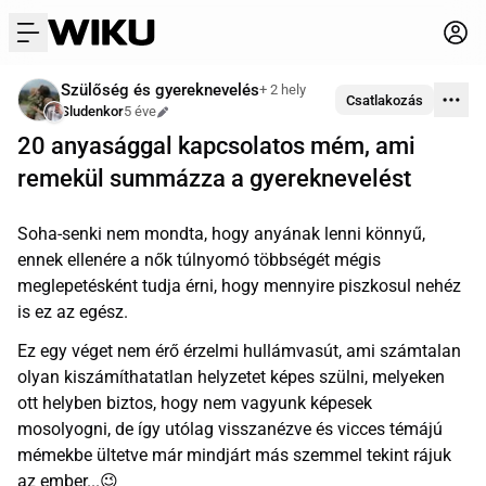
menu
Szülőség és gyereknevelés
+ 2 hely
Csatlakozás
Sludenkor
5 éve
Szerkesztve
20 anyasággal kapcsolatos mém, ami
remekül summázza a gyereknevelést
Soha-senki nem mondta, hogy anyának lenni könnyű,
ennek ellenére a nők túlnyomó többségét mégis
meglepetésként tudja érni, hogy mennyire piszkosul nehéz
is ez az egész.
Ez egy véget nem érő érzelmi hullámvasút, ami számtalan
olyan kiszámíthatatlan helyzetet képes szülni, melyeken
ott helyben biztos, hogy nem vagyunk képesek
mosolyogni, de így utólag visszanézve és vicces témájú
mémekbe ültetve már mindjárt más szemmel tekint rájuk
az ember...😉