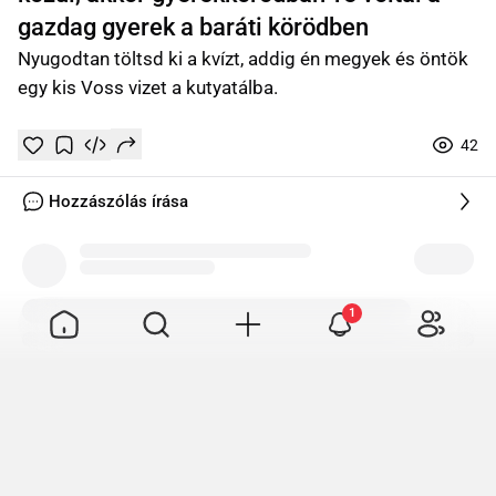
gazdag gyerek a baráti körödben
Nyugodtan töltsd ki a kvízt, addig én megyek és öntök
egy kis Voss vizet a kutyatálba.
42
Tetszik
Mentés
0
0
online
Hozzászólás írása
Tetszik
Mentés
0
1