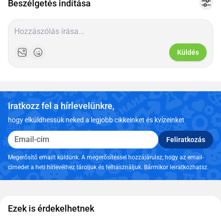
Beszélgetés indítása
Küldés
Iratkozz fel a hírlevelünkre,
hogy elküldhessük neked a legjobb cikkeinket és kvízeinket
Email-cím
Feliratkozás
Megerősítő emailt küldünk. A megerősítéssel hozzájárulsz, hogy az email-
címedet a heti hírlevélhez tároljuk és felhasználjuk. Bármikor leiratkozhatsz.
Ezek is érdekelhetnek