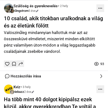
Szülőség és gyereknevelés
+ 2 hely
Klingstrom
5 éve
Szerkesztve
10 család, akik titokban uralkodnak a világ
és az életünk fölött
Valószínűleg mindannyian hallottuk már azt az
összeesküvé elméletet, miszerint minden elköltött
pénz valamilyen úton-módon a világ leggazdagabb
családjainak zsebébe vándorol.
93
Tetszik
Mentés
0
0
online
Hozzászólás írása
Kvíz
+ 3 hely
Nebazz
2 éve
Szerkesztve
Ha több mint 40 dolgot kipipálsz ezek
közül, akkor gyerekkorodban Te voltál a