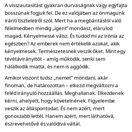
A visszautasítást gyakran durvaságnak vagy egyfajta
bosszúnak fogjuk fel. De ez valójában az önmagunk
iránti tiszteletről szól. Mert ha a megbántástól való
félelmedben mindig „igent” mondasz, elárulod
magad. Kényelmessé válsz. És tudod mi az irónia az
egészben? Az emberek nem értékelik azokat, akik
kényelmesek. Természetesnek veszik őket. Mint egy
tévétávirányítót – amíg működik, senki sem
hálálkodik miatta, és nem is aggódik.
Amikor viszont tudsz „nemet” mondani, akár
finoman, de határozottan – elkezd megváltozni a
feléd irányuló hozzáállás. Meghallanak. Elkezdenek
kérni, ahelyett, hogy követelnének. Figyelembe
veszik az álláspontodat. És nem azért, mert
gonoszabb lettél. Hanem azért, mert láthatóvá,
észrevehetővé és valódivá váltál.