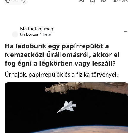
4.4K
Ma tudtam meg
timborcsa
1 hete
Ha ledobunk egy papírrepülőt a
Nemzetközi Űrállomásról, akkor el
fog égni a légkörben vagy leszáll?
Űrhajók, papírrepülők és a fizika törvényei.