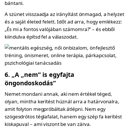
bántani.
A szünet visszaadja az irányítást önmagad, a helyzet
és a saját életed felett. Időt ad arra, hogy emlékezz:
„És mi a fontos valójában számomra?” – és ebből
kiindulva építsd fel a válaszodat.
6. „A „nem” is egyfajta
öngondoskodás”
Nemet mondani annak, aki nem értékel téged,
olyan, mintha kerítést húznál arra a határvonalra,
amit folyton megpróbáltak átlépni. Nem egy
szögesdrótos téglafalat, hanem egy szép fa kerítést
kiskapuval – ami viszont be van zárva.