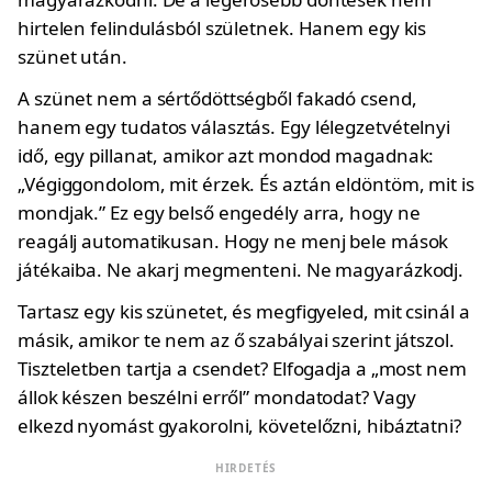
hirtelen felindulásból születnek. Hanem egy kis
szünet után.
A szünet nem a sértődöttségből fakadó csend,
hanem egy tudatos választás. Egy lélegzetvételnyi
idő, egy pillanat, amikor azt mondod magadnak:
„Végiggondolom, mit érzek. És aztán eldöntöm, mit is
mondjak.” Ez egy belső engedély arra, hogy ne
reagálj automatikusan. Hogy ne menj bele mások
játékaiba. Ne akarj megmenteni. Ne magyarázkodj.
Tartasz egy kis szünetet, és megfigyeled, mit csinál a
másik, amikor te nem az ő szabályai szerint játszol.
Tiszteletben tartja a csendet? Elfogadja a „most nem
állok készen beszélni erről” mondatodat? Vagy
elkezd nyomást gyakorolni, követelőzni, hibáztatni?
HIRDETÉS