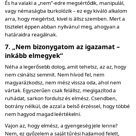
És ha valaki a „nem”-edre megsértődik, manipulál,
vagy némaságba burkolózik – ez egy kiváló alkalom
arra, hogy megértsd, kivel is állsz szemben. Mert a
tisztelet éppen abban nyilvánul meg, ahogyan a
határaidra reagálnak.
7. „Nem bizonygatom az igazamat –
inkább elmegyek”
Néha a legerősebb dolog, amit tehetsz, az az, hogy
nem csinálsz semmit. Nem hívod fel, nem
magyarázkodsz, nem mész vissza oda, ahol nem
vártak. Egyszerűen csak felállsz, megigazítod a
ruhádat, sarkon fordulsz és elmész. Csendben,
botrány nélkül, de azzal a belső érzéssel, hogy többé
nem hagyod magad leértékelni.
Vajon az, hogy elmész, a gyengeség jele lenne?
Nem, ez győzelem a saját tűrési hajlamod felett,