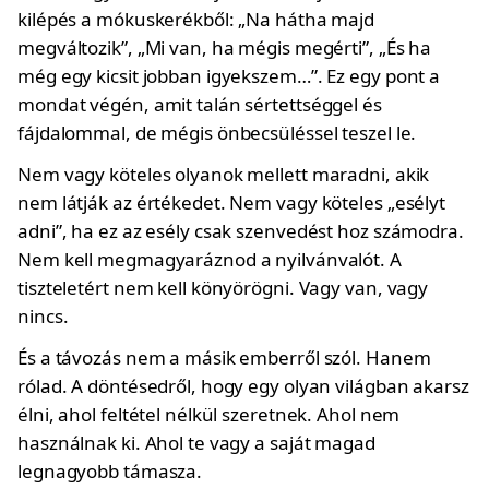
kilépés a mókuskerékből: „Na hátha majd
megváltozik”, „Mi van, ha mégis megérti”, „És ha
még egy kicsit jobban igyekszem…”. Ez egy pont a
mondat végén, amit talán sértettséggel és
fájdalommal, de mégis önbecsüléssel teszel le.
Nem vagy köteles olyanok mellett maradni, akik
nem látják az értékedet. Nem vagy köteles „esélyt
adni”, ha ez az esély csak szenvedést hoz számodra.
Nem kell megmagyaráznod a nyilvánvalót. A
tiszteletért nem kell könyörögni. Vagy van, vagy
nincs.
És a távozás nem a másik emberről szól. Hanem
rólad. A döntésedről, hogy egy olyan világban akarsz
élni, ahol feltétel nélkül szeretnek. Ahol nem
használnak ki. Ahol te vagy a saját magad
legnagyobb támasza.