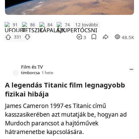
12 további
91
86
84
74
331
3
48.5K
Film és TV
timborcsa
1 hete
A legendás Titanic film legnagyobb
fizikai hibája
James Cameron 1997-es Titanic című
kasszasikerében azt mutatják be, hogyan ad
Murdoch parancsot a hajtóművek
hátramenetbe kapcsolására.