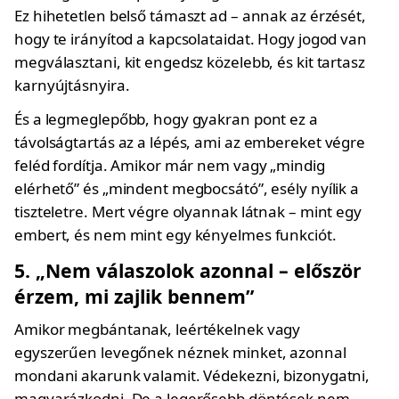
Ez hihetetlen belső támaszt ad – annak az érzését,
hogy te irányítod a kapcsolataidat. Hogy jogod van
megválasztani, kit engedsz közelebb, és kit tartasz
karnyújtásnyira.
És a legmeglepőbb, hogy gyakran pont ez a
távolságtartás az a lépés, ami az embereket végre
feléd fordítja. Amikor már nem vagy „mindig
elérhető” és „mindent megbocsátó”, esély nyílik a
tiszteletre. Mert végre olyannak látnak – mint egy
embert, és nem mint egy kényelmes funkciót.
5. „Nem válaszolok azonnal – először
érzem, mi zajlik bennem”
Amikor megbántanak, leértékelnek vagy
egyszerűen levegőnek néznek minket, azonnal
mondani akarunk valamit. Védekezni, bizonygatni,
magyarázkodni. De a legerősebb döntések nem