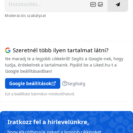
Moderációs szabályzat
Szeretnél több ilyen tartalmat látni?
Ne maradj le a legjobb cikkekről! Segíts a Google-nek, hogy
tudja, érdekelnek a tartalmaink. Pipáld be a Liked.hu-t a
Google beállításaidban!
Google beállítások
Segítség
Ezt a beállítást bármikor módosíthatod.
Iratkozz fel a hírlevelünkre,
hogy elküldhessük neked a legjobb cikkeinket