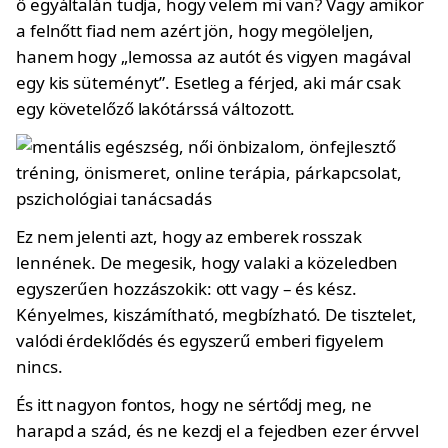
ő egyáltalán tudja, hogy velem mi van? Vagy amikor
a felnőtt fiad nem azért jön, hogy megöleljen,
hanem hogy „lemossa az autót és vigyen magával
egy kis süteményt”. Esetleg a férjed, aki már csak
egy követelőző lakótárssá változott.
Ez nem jelenti azt, hogy az emberek rosszak
lennének. De megesik, hogy valaki a közeledben
egyszerűen hozzászokik: ott vagy – és kész.
Kényelmes, kiszámítható, megbízható. De tisztelet,
valódi érdeklődés és egyszerű emberi figyelem
nincs.
És itt nagyon fontos, hogy ne sértődj meg, ne
harapd a szád, és ne kezdj el a fejedben ezer érvvel