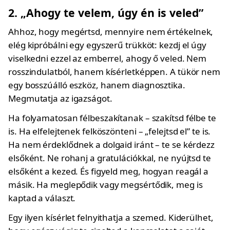
2. „Ahogy te velem, úgy én is veled”
Ahhoz, hogy megértsd, mennyire nem értékelnek,
elég kipróbálni egy egyszerű trükköt: kezdj el úgy
viselkedni ezzel az emberrel, ahogy ő veled. Nem
rosszindulatból, hanem kísérletképpen. A tükör nem
egy bosszúálló eszköz, hanem diagnosztika.
Megmutatja az igazságot.
Ha folyamatosan félbeszakítanak – szakítsd félbe te
is. Ha elfelejtenek felköszönteni – „felejtsd el” te is.
Ha nem érdeklődnek a dolgaid iránt – te se kérdezz
elsőként. Ne rohanj a gratulációkkal, ne nyújtsd te
elsőként a kezed. És figyeld meg, hogyan reagál a
másik. Ha meglepődik vagy megsértődik, meg is
kaptad a választ.
Egy ilyen kísérlet felnyithatja a szemed. Kiderülhet,