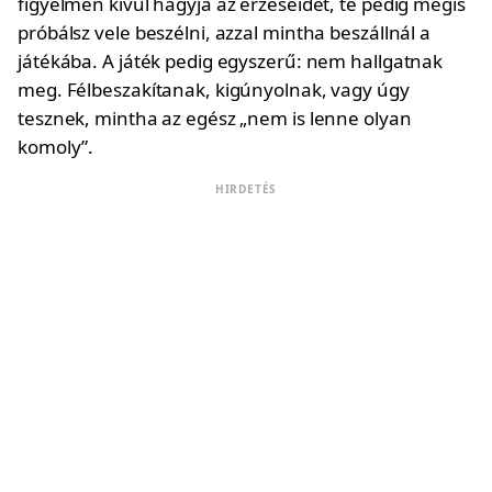
figyelmen kívül hagyja az érzéseidet, te pedig mégis
próbálsz vele beszélni, azzal mintha beszállnál a
játékába. A játék pedig egyszerű: nem hallgatnak
meg. Félbeszakítanak, kigúnyolnak, vagy úgy
tesznek, mintha az egész „nem is lenne olyan
komoly”.
HIRDETÉS