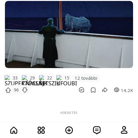
12 további
33
29
22
15
96
14.2K
HIRDETÉS