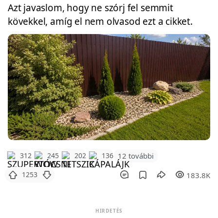
Azt javaslom, hogy ne szórj fel semmit
kövekkel, amíg el nem olvasod ezt a cikket.
12 további
312
245
202
136
1253
183.8K
HIRDETÉS