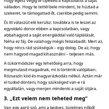
hogy egész végig te cipelted a kapcsolatot a saját
válladon. Hogy te tettél bele mindent, te húztad a
szekeret, te támogattad őt, cserébe pedig semmi.
És itt válaszút elé kerülsz: továbbra is te leszel az
egyoldalú donor ebben a kapcsolatban, vagy
abbahagyod a saját energiáddal való táplálását.
Néha ez fáj. De valahogy mégis felszabadít. Mert az,
hogy nincs rád szükségük – egy dolog. De az, hogy
nem hagyod magad kihasználni – teljesen más.
A tükörmódszer egy lehetőség arra, hogy
megmutasd magadnak, mi is történik valójában.
Rózsaszín köd és magyarázkodás nélkül. Aztán már
el tudod dönteni, hogy szükséged van-e rá
egyáltalán, vagy menjen mindenki a saját útjára.
3. „Ezt velem nem teheted meg”
Van egy apró szó, ami a kedves, türelmes nőből