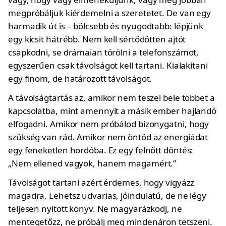
megpróbáljuk kiérdemelni a szeretetet. De van egy
harmadik út is – bölcsebb és nyugodtabb: lépjünk
egy kicsit hátrébb. Nem kell sértődötten ajtót
csapkodni, se drámaian törölni a telefonszámot,
egyszerűen csak távolságot kell tartani. Kialakítani
egy finom, de határozott távolságot.
A távolságtartás az, amikor nem teszel bele többet a
kapcsolatba, mint amennyit a másik ember hajlandó
elfogadni. Amikor nem próbálod bizonygatni, hogy
szükség van rád. Amikor nem öntöd az energiádat
egy feneketlen hordóba. Ez egy felnőtt döntés:
„Nem ellened vagyok, hanem magamért.”
Távolságot tartani azért érdemes, hogy vigyázz
magadra. Lehetsz udvarias, jóindulatú, de ne légy
teljesen nyitott könyv. Ne magyarázkodj, ne
mentegetőzz, ne próbálj meg mindenáron tetszeni.