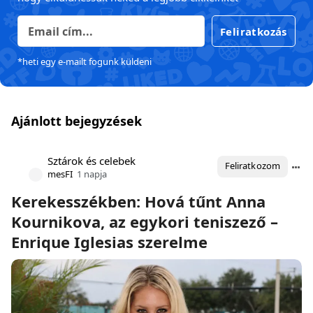
Feliratkozás
*heti egy e-mailt fogunk küldeni
Ajánlott bejegyzések
Sztárok és celebek
Feliratkozom
mesFI
1 napja
Kerekesszékben: Hová tűnt Anna
Kournikova, az egykori teniszező –
Enrique Iglesias szerelme