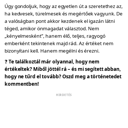
Úgy gondoljuk, hogy az egyetlen út a szeretethez az,
ha kedvesek, türelmesek és megértőek vagyunk. De
a valóságban pont akkor kezdenek el igazán látni
téged, amikor önmagadat választod. Nem
„kényelmesként”, hanem élő, teljes, ragyogó
emberként tekintenek majd rád. Az értéket nem
bizonyítani kell. Hanem megélni és érezni.
❓
Te találkoztál már olyannal, hogy nem
értékeltek? Miből jöttél rá – és mi segített abban,
hogy ne tűrd el tovább? Oszd meg a történetedet
kommentben!
HIRDETÉS