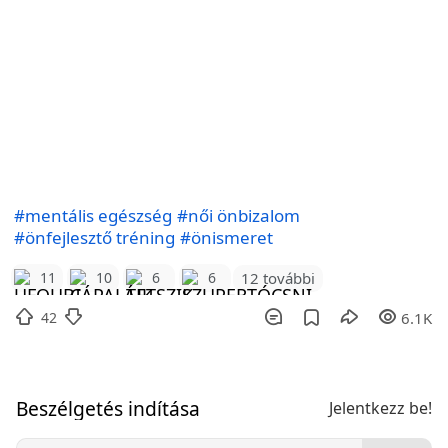
#mentális egészség
#női önbizalom
#önfejlesztő tréning
#önismeret
12 további
11
10
6
6
42
6.1K
Beszélgetés indítása
Jelentkezz be!