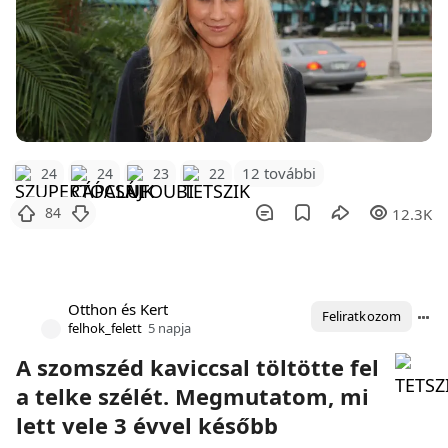
12 további
24
24
23
22
84
12.3K
Otthon és Kert
Feliratkozom
felhok_felett
5 napja
A szomszéd kaviccsal töltötte fel
a telke szélét. Megmutatom, mi
lett vele 3 évvel később