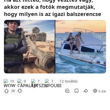
akkor ezek a fotók megmutatják,
hogy milyen is az igazi balszerencse
12 további
10
9
7
7
38
5.6K