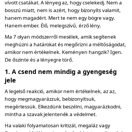
vívott csatákat. A lényeg az, hogy cselekedj. Nem a
bosszú miatt, nem is azért, hogy bizonyíts valamit,
hanem magadért. Mert te nem egy bögre vagy.
Hanem ember. Élő, melegszívű, érző lény.
Ma 7 olyan módszerről mesélek, amik segítenek
meghúzni a határokat és megőrizni a méltóságodat,
amikor nem értékelnek. Keményen hangzik? Igen.
De őszinte és a lényegre törő.
1. A csend nem mindig a gyengeség
jele
A legelső reakció, amikor nem értékelnek, az az,
hogy megmagyarázzuk, bebizonyítsuk,
megértessük. Elkezdünk beszélni, magyarázkodni,
mintha a szavak jelentenék a védelmet.
Ha valaki folyamatosan kritizál, megaláz vagy