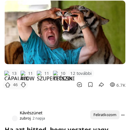
12 további
13
11
11
10
46
6.7K
Kávészünet
Feliratkozom
zubroj
2 napja
Ha azt hitted, hogy vesztes vagy,