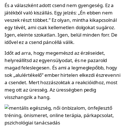
És a válaszként adott csend nem gyengeség. Ez a
játékból való kiszállás. Egy jelzés: „Én ebben nem
veszek részt többet.” Ez olyan, mintha kikapcsolnál
egy tévét, ami csak kellemetlen dolgokat sugároz.
Igen, eleinte szokatlan. Igen, belül minden forr. De
idővel ez a csend páncéllá válik.
Időt ad arra, hogy megemészd az érzéseidet,
helyreállítsd az egyensúlyodat, és ne pazarold
magad feleslegesen. És ami a legmeglepőbb, hogy
sok „alulértékelő” ember hirtelen elkezdi észrevenni
a csendet. Mert hozzászoktak a reakcióidhoz, most
meg ott az üresség. Az ürességben pedig
visszhangzik a hang.