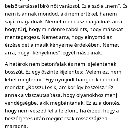
belső tartással bíró nőt varázsol. Ez a szó a „nem”. És
nem is annak mondod, aki nem értékel, hanem
saját magadnak. Nemet mondasz magadnak arra,
hogy tűrj, hogy mindenre rábólints, hogy másokat
mentegetgess. Nemet arra, hogy elnyomd az
érzéseidet a másik kényelme érdekében. Nemet
arra, hogy „kényelmes” legyél másoknak.
A határok nem betonfalak és nem is jelentenek
bosszút. Ez egy őszinte kijelentés: „Velem ezt nem
lehet megtenni.” Egy nyugodt hangon kimondott
mondat: „Rosszul esik, amikor így beszélsz.” Ez
annak a visszautasítása, hogy olyanokhoz menj
vendégségbe, akik megbántanak. Ez az a döntés,
hogy nem veszed fel a telefont, ha érzed, hogy a
beszélgetés után megint csak rossz szájízed
maradna.