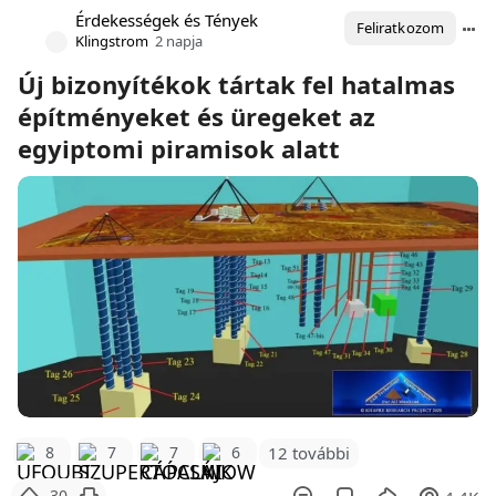
Érdekességek és Tények
Feliratkozom
Klingstrom
2 napja
Új bizonyítékok tártak fel hatalmas
építményeket és üregeket az
egyiptomi piramisok alatt
12 további
8
7
7
6
30