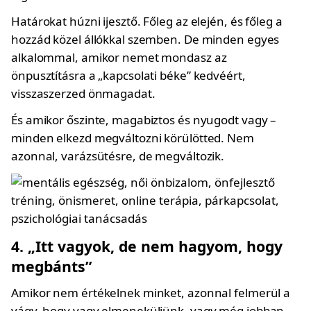
Határokat húzni ijesztő. Főleg az elején, és főleg a
hozzád közel állókkal szemben. De minden egyes
alkalommal, amikor nemet mondasz az
önpusztításra a „kapcsolati béke” kedvéért,
visszaszerzed önmagadat.
És amikor őszinte, magabiztos és nyugodt vagy –
minden elkezd megváltozni körülötted. Nem
azonnal, varázsütésre, de megváltozik.
4. „Itt vagyok, de nem hagyom, hogy
megbánts”
Amikor nem értékelnek minket, azonnal felmerül a
vágy, hogy vagy elmeneküljünk, vagy még jobban