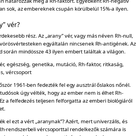
án határozzák meg a Rh-faktort. Egyébként Rh-negatív
yan sok, az embereknek csupán körülbelül 15%-a ilyen.
y” vér?
érdekesebb rész. Az „arany” vér, vagy más néven Rh-null,
 a vörösvértesteken egyáltalán nincsenek Rh-antigének. Az
d során mindössze 43 ilyen embert találtak a világon.
lőször 1961-ben fedezték fel egy ausztrál őslakos nőnél.
tudósok úgy vélték, hogy az ember nem is élhet Rh-
Ez a felfedezés teljesen felforgatta az emberi biológiáról
et.
ék el ezt a vért „aranynak”? Azért, mert univerzális, és
Rh-rendszerbeli vércsoporttal rendelkezők számára is