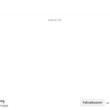
HIRDETÉS
meg
Feliratkozom
ónapja