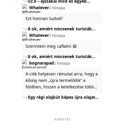
v2.0 – éjszakai mód és egyéb
mert ég és föld lesz a különbség a
Köszönöm ha válaszoltok.
fejlesztések
Whatever
2 hónapja
jelenlegi rendszer és az új között -
legfőképpen egyébként épp
Ezt honnan tudod?
tartalomkészítési szempontból! :)
8 ok, amiért nincsenek turisták
Törökország Fekete-tenger felőli
Whatever
2 hónapja
partján
Szerintem meg caflatni 😆
8 ok, amiért nincsenek turisták
Törökország Fekete-tenger felőli
bognarapad
2 hónapja
partján
A cikk helyesen rámutat arra, hogy a
kőolaj nem „újra termelődik” a
földben, hiszen a keletkezése több
millió év alatt zajlik. Az USA
Egy régi olajkút képes újra olajat
Energiaügyi Minisztériuma szerint a
termelni?
kitermelt mennyiség mindössze tíz
százaléka jut a felszínre, a többi a
kőzetben marad. A
HIRDETÉS
nyomáskülönbség kiegyenlítődik,