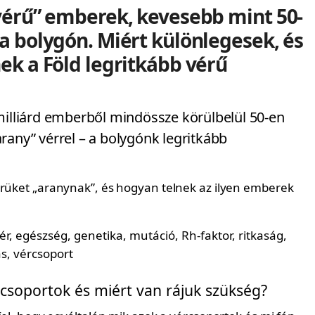
vérű” emberek, kevesebb mint 50-
a bolygón. Miért különlegesek, és
ek a Föld legritkább vérű
milliárd emberből mindössze körülbelül 50-en
rany” vérrel – a bolygónk legritkább
.
érüket „aranynak”, és hogyan telnek az ilyen emberek
rcsoportok és miért van rájuk szükség?