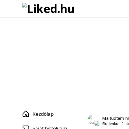
Kezdőlap
Ma tudtam 
Sludenkor
2 h
Saját hírfolyam