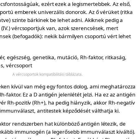
csfontosságúak, ezért ezek a legismertebbek. Az első,
soportú emberek univerzális donorok. Az ő vérüket (ritka
intve) szinte bárkinek be lehet adni. Akiknek pedig a
 (IV.) vércsoportjuk van, azok szerencsések, mert
ensek (befogadók): nekik bármilyen csoportú vért lehet
A vércsoportok kompatibilitási táblázata.
eken kívül van még egy fontos dolog, ami meghatározza
h-faktor. Ez a D antigén jelenlétét jelzi. Ha ez az antigén
r Rh-pozitív (Rh+), ha pedig hiányzik, akkor Rh-negatív
 immunválaszt, antitestek képződését válthatja ki.
aktor rendszerben hat különböző antigén létezik, de
inkább immunogén (a legerősebb immunválaszt kiváltó).