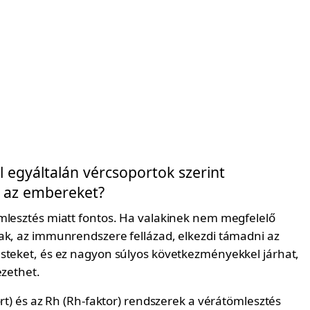
ll egyáltalán vércsoportok szerint
i az embereket?
mlesztés miatt fontos. Ha valakinek nem megfelelő
ak, az immunrendszere fellázad, elkezdi támadni az
steket, és ez nagyon súlyos következményekkel járhat,
ezethet.
ort) és az Rh (Rh-faktor) rendszerek a vérátömlesztés