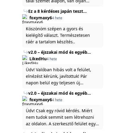
talál szemet alapon, van olyan
állítása ami igaznak illik rám.
Ez a 8 kérdéses japán teszt
hibátlanul feltárja az igazságot
foxymaxy6
4 hete
rólad
Köszönöm szépen a gyors és
kielégítő választ. Természetesen
ráér a tartalom készítés..
v2.0 – éjszakai mód és egyéb
fejlesztések
LikedHu
4 hete
Üdv! Valóban hibás volt a felület,
elnézést kérünk, javítottuk! Pár
napon belül egy teljesen új
platformon fogjuk elindítani a
v2.0 – éjszakai mód és egyéb
weboldal legújabb, 3.0-ás verzióját,
fejlesztések
foxymaxy6
4 hete
és vélhetően ez zavart be kicsit.Egy
baráti megjegyzés: ha nem fontos
Üdv! Csak egy rövid kérdés. Miért
és tud várni néhány napot a
nem tudok semmit sem létrehozni
tartalom, amit készíteni
az oldalon. A szerkesztő felület egy
szeretnél, inkább várj néhány napot,
katyvasz ,ahogy nálam megjelenik..