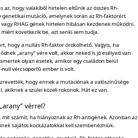
az, hogy valakiből hirtelen eltűnik az összes Rh-
y genetikai mutáció, amelynek során az Rh-faktorért
E vagy RHAG gének hirtelen hibásan kezdenek működni.
miért következik be, azt senki sem tudja.
rt, hogy a nullás Rh-faktor örökölhető. Vagyis, ha
ődnek „arany” vére volt, akkor neked is jó esélyed van
 Ismertek olyan esetek, amikor egy családon belül
null vércsoportú ember is volt.
észrevették, hogy ennek a mutációnak a valószínűsége
 akiknek a szülei közeli rokonok. Hát ez van.
 „arany” vérrel?
 mit számít, ha hiányoznak az Rh-antigének. Azonban az
őknek sajátos kockázatokkal kell szembenézniük.