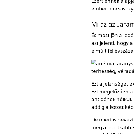
Ezért ennek alapj
ember nincs is ol
Mi az az „aran
És most jön a leg
azt jelenti, hogy
elmúlt fél évszáza
Ezt a jelenséget e
Ezt megelőzően a 
antigének nélkül. 
addig alkotott kép
De miért is nevezt
még a legritkább 