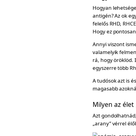
Hogyan lehetséges 
antigén? Az ok eg
felelős RHD, RHC
Hogy ez pontosan 
Annyi viszont isme
valamelyik felmen
rá, hogy öröklöd.
egyszerre több Rh-
A tudósok azt is 
magasabb azoknál,
Milyen az élet
Azt gondolhatnád,
„arany” vérrel él