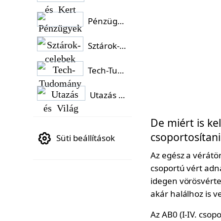
Pénzügyek
Sztárok-celebek
Tech-Tudomány
Utazás és Világ
De miért is ke
csoportosítan
Süti beállítások
Az egész a vérátö
csoportú vért adn
idegen vörösvérte
akár halálhoz is v
Az AB0 (I-IV. csop