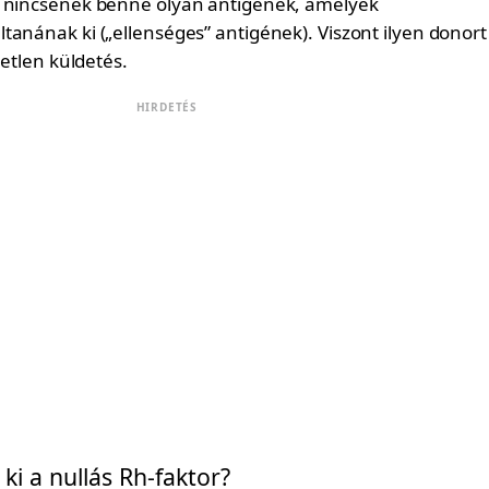
n nincsenek benne olyan antigének, amelyek
tanának ki („ellenséges” antigének). Viszont ilyen donort
tetlen küldetés.
HIRDETÉS
ki a nullás Rh-faktor?