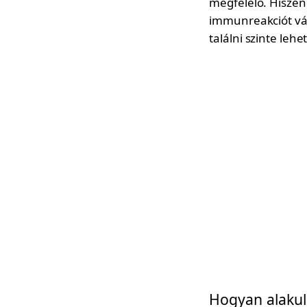
megfelelő. Hisze
immunreakciót vál
találni szinte lehe
Hogyan alakul 