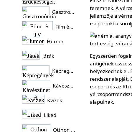
Először is idézzük
teremnek. A vérc
Gasztronómia
jellemzője a vérn
csoportokba sorol
Film és TV
Humor
Egyszerűen fogalm
Játék
antigének összessé
Képregények
helyezkednek el. 
rendszer alapját. E
Kávészünet ☕
csoport) és az Rh 
vércsoportrendsze
Kvízek
alapulnak.
Liked
Otthon és Kert