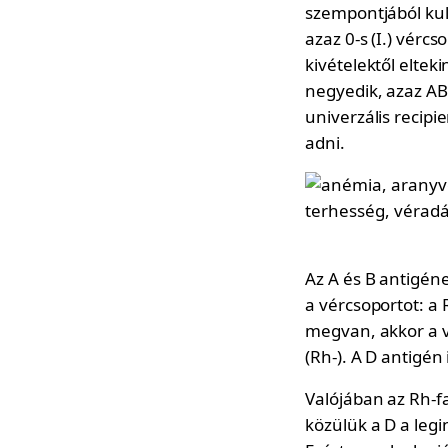
szempontjából kul
azaz 0-s (I.) vérc
kivételektől eltek
negyedik, azaz AB
univerzális recipi
adni.
Az A és B antigén
a vércsoportot: a R
megvan, akkor a vé
(Rh-). A D antigén
Valójában az Rh-f
közülük a D a leg