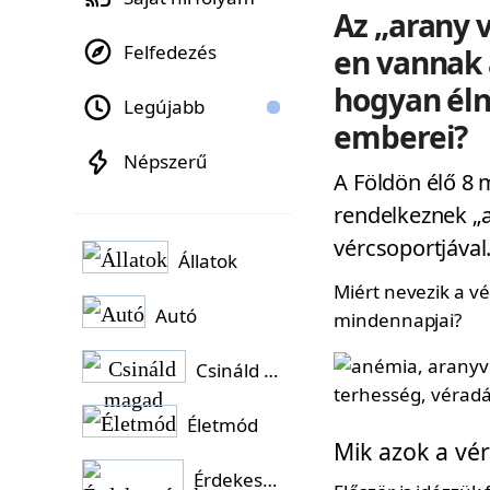
Az „arany 
Felfedezés
en vannak 
hogyan éln
Legújabb
emberei?
Népszerű
A Földön élő 8 
rendelkeznek „a
vércsoportjával
Állatok
Miért nevezik a v
Autó
mindennapjai?
Csináld magad
Életmód
Mik azok a vé
Érdekességek