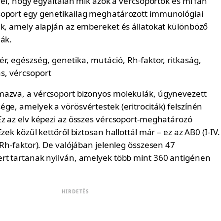
 fel, hogy egyáltalán mik azok a vércsoportok és mi fán
soport egy genetikailag meghatározott immunológiai
ek, amely alapján az embereket és állatokat különböző
ják.
azva, a vércsoport bizonyos molekulák, úgynevezett
ge, amelyek a vörösvértestek (eritrociták) felszínén
Ez az elv képezi az összes vércsoport-meghatározó
zek közül kettőről biztosan hallottál már – ez az AB0 (I-IV.
(Rh-faktor). De valójában jelenleg összesen 47
rt tartanak nyilván, amelyek több mint 360 antigénen
HIRDETÉS