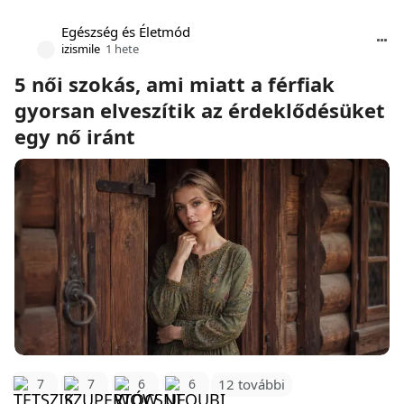
Egészség és Életmód
izismile
1 hete
5 női szokás, ami miatt a férfiak
gyorsan elveszítik az érdeklődésüket
egy nő iránt
12 további
7
7
6
6