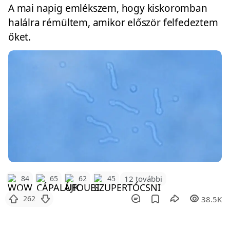
A mai napig emlékszem, hogy kiskoromban
halálra rémültem, amikor először felfedeztem
őket.
12 további
84
65
62
45
262
38.5K