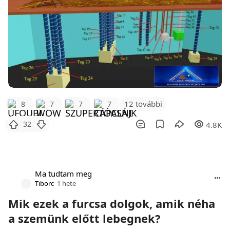
12 további
8
7
7
7
32
4.8K
Ma tudtam meg
Tiborc
1 hete
Mik ezek a furcsa dolgok, amik néha
a szemünk előtt lebegnek?