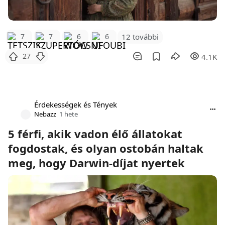
12 további
7
7
6
6
27
4.1K
Érdekességek és Tények
Nebazz
1 hete
5 férfi, akik vadon élő állatokat
fogdostak, és olyan ostobán haltak
meg, hogy Darwin-díjat nyertek