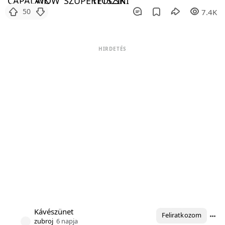
50
7.4K
HIRDETÉS
Kávészünet
Feliratkozom
zubroj
6 napja