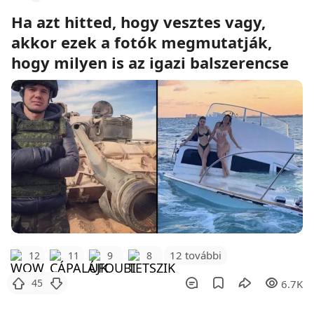
Ha azt hitted, hogy vesztes vagy,
akkor ezek a fotók megmutatják,
hogy milyen is az igazi balszerencse
12 további
12
11
9
8
45
6.7K