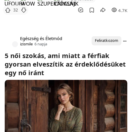
32
4.7K
Egészség és Életmód
Feliratkozom
izismile
6 napja
5 női szokás, ami miatt a férfiak
gyorsan elveszítik az érdeklődésüket
egy nő iránt