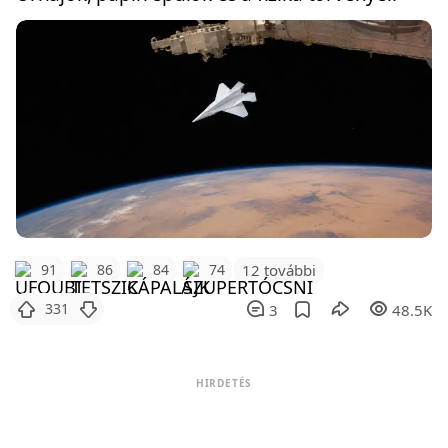
12 további
91
86
84
74
331
3
48.5K
HIRDETÉS