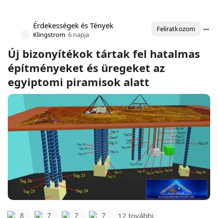
Érdekességek és Tények
Feliratkozom
Klingstrom
6 napja
Új bizonyítékok tártak fel hatalmas
építményeket és üregeket az
egyiptomi piramisok alatt
12 további
8
7
7
7