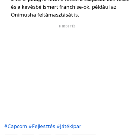
és a kevésbé ismert franchise-ok, például az
Onimusha feltámasztását is.
HIRDETÉS
#Capcom
#Fejlesztés
#Játékipar