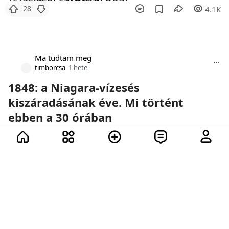
28
4.1K
Ma tudtam meg
timborcsa
1 hete
1848: a Niagara-vízesés
kiszáradásának éve. Mi történt
ebben a 30 órában
A természetben bekövetkező hirtelen és
globális változások mindig kellemetlenül
érnek minket és megijesztenek.