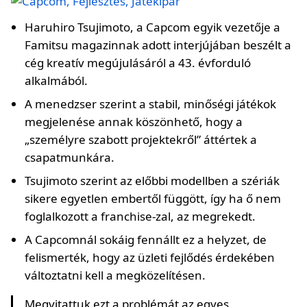
Haruhiro Tsujimoto, a Capcom egyik vezetője a
Famitsu magazinnak adott interjújában beszélt a
cég kreatív megújulásáról a 43. évforduló
alkalmából.
A menedzser szerint a stabil, minőségi játékok
megjelenése annak köszönhető, hogy a
„személyre szabott projektekről” áttértek a
csapatmunkára.
Tsujimoto szerint az előbbi modellben a szériák
sikere egyetlen embertől függött, így ha ő nem
foglalkozott a franchise-zal, az megrekedt.
A Capcomnál sokáig fennállt ez a helyzet, de
felismerték, hogy az üzleti fejlődés érdekében
változtatni kell a megközelítésen.
Megvitattuk ezt a problémát az egyes