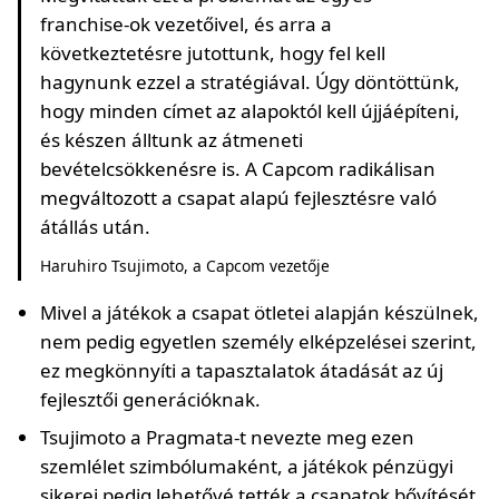
franchise-ok vezetőivel, és arra a
következtetésre jutottunk, hogy fel kell
hagynunk ezzel a stratégiával. Úgy döntöttünk,
hogy minden címet az alapoktól kell újjáépíteni,
és készen álltunk az átmeneti
bevételcsökkenésre is. A Capcom radikálisan
megváltozott a csapat alapú fejlesztésre való
átállás után.
Haruhiro Tsujimoto, a Capcom vezetője
Mivel a játékok a csapat ötletei alapján készülnek,
nem pedig egyetlen személy elképzelései szerint,
ez megkönnyíti a tapasztalatok átadását az új
fejlesztői generációknak.
Tsujimoto a Pragmata-t nevezte meg ezen
szemlélet szimbólumaként, a játékok pénzügyi
sikerei pedig lehetővé tették a csapatok bővítését