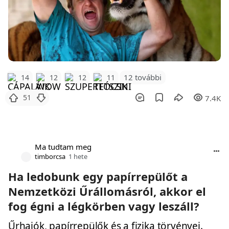
12 további
14
12
12
11
51
7.4K
Ma tudtam meg
timborcsa
1 hete
Ha ledobunk egy papírrepülőt a
Nemzetközi Űrállomásról, akkor el
fog égni a légkörben vagy leszáll?
Űrhajók, papírrepülők és a fizika törvényei.