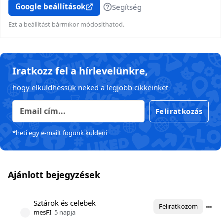
Google beállítások
Segítség
Ezt a beállítást bármikor módosíthatod.
Iratkozz fel a hírlevelünkre,
hogy elküldhessük neked a legjobb cikkeinket
Feliratkozás
*heti egy e-mailt fogunk küldeni
Ajánlott bejegyzések
Sztárok és celebek
Feliratkozom
mesFI
5 napja