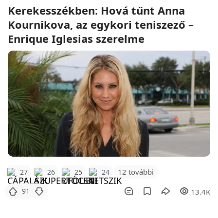
Kerekesszékben: Hová tűnt Anna
Kournikova, az egykori teniszező –
Enrique Iglesias szerelme
12 további
27
26
25
24
91
13.4K