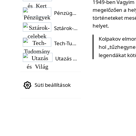
1949-ben Vagyim K
megelőzően a hel
Pénzügyek
történeteket mesé
helyet.
Sztárok-celebek
Kolpakov elmond
Tech-Tudomány
hol „tűzhegynek
legendákat köt
Utazás és Világ
Süti beállítások