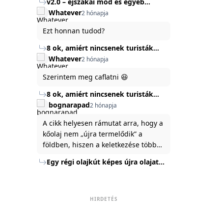
v2.0 – éjszakai mód és egyéb
mert ég és föld lesz a különbség a
Köszönöm ha válaszoltok.
fejlesztések
Whatever
2 hónapja
jelenlegi rendszer és az új között -
legfőképpen egyébként épp
Ezt honnan tudod?
tartalomkészítési szempontból! :)
8 ok, amiért nincsenek turisták
Törökország Fekete-tenger felőli
Whatever
2 hónapja
partján
Szerintem meg caflatni 😆
8 ok, amiért nincsenek turisták
Törökország Fekete-tenger felőli
bognarapad
2 hónapja
partján
A cikk helyesen rámutat arra, hogy a
kőolaj nem „újra termelődik” a
földben, hiszen a keletkezése több
millió év alatt zajlik. Az USA
Egy régi olajkút képes újra olajat
Energiaügyi Minisztériuma szerint a
termelni?
kitermelt mennyiség mindössze tíz
százaléka jut a felszínre, a többi a
kőzetben marad. A
HIRDETÉS
nyomáskülönbség kiegyenlítődik,