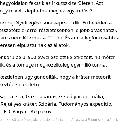
egyoldalon fekszik az Irkutszki területen. Azt
gy mivel is lephetne meg ez egy tudóst?
ez rejtélyek egész sora kapcsolódik. Érthetetlen a
összetétele (erről részletesebben lejjebb olvashatsz).
yanis nem léteznek a Földön! És ami a legfontosabb, a
resen elpusztulnak az állatok.
r körülbelül 500 évvel ezelőtt keletkezett. 40 méter
, és a tömege megközelítőleg egymillió tonna.
 kezdetben úgy gondolták, hogy a kráter meteorit
eztében jött létre.
lt az első geológus, aki felfedezte és tanulmányozta a Patomszkij-krátert.