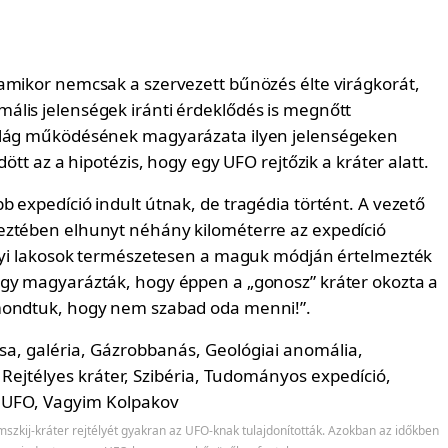
amikor nemcsak a szervezett bűnözés élte virágkorát,
lis jelenségek iránti érdeklődés is megnőtt
ilág működésének magyarázata ilyen jelenségeken
dött az a hipotézis, hogy egy UFO rejtőzik a kráter alatt.
 expedíció indult útnak, de tragédia történt. A vezető
ztében elhunyt néhány kilométerre az expedíció
elyi lakosok természetesen a maguk módján értelmezték
gy magyarázták, hogy éppen a „gonosz” kráter okozta a
mondtuk, hogy nem szabad oda menni!”.
szkij-kráter rejtélyét gyakran az UFO-knak tulajdonították. Azokban az időkben