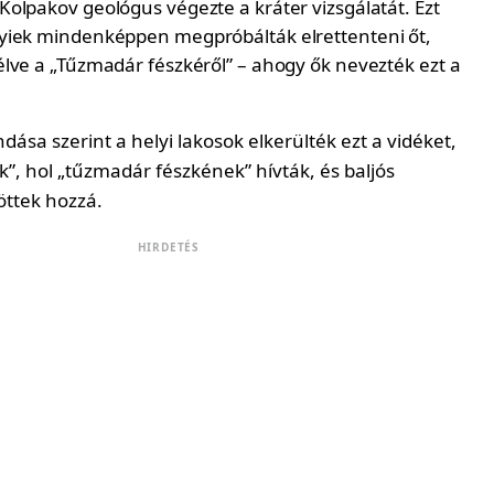
olpakov geológus végezte a kráter vizsgálatát. Ezt
yiek mindenképpen megpróbálták elrettenteni őt,
lve a „Tűzmadár fészkéről” – ahogy ők nevezték ezt a
ása szerint a helyi lakosok elkerülték ezt a vidéket,
”, hol „tűzmadár fészkének” hívták, és baljós
öttek hozzá.
HIRDETÉS