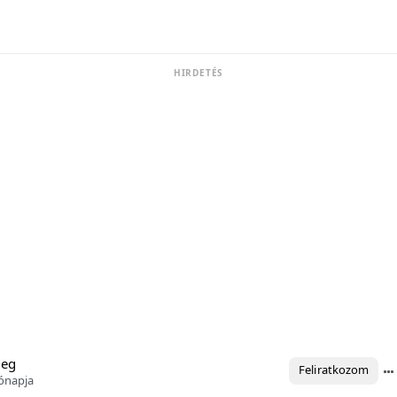
HIRDETÉS
meg
Feliratkozom
ónapja