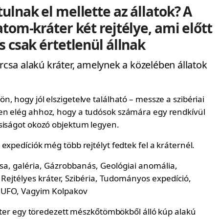
ulnak el mellette az állatok? A
atom-kráter két rejtélye, ami előtt
s csak értetlenül állnak
urcsa alakú kráter, amelynek a közelében állatok
, hogy jól elszigetelve található – messze a szibériai
en elég ahhoz, hogy a tudósok számára egy rendkívül
siságot okozó objektum legyen.
expedíciók még több rejtélyt fedtek fel a kráternél.
ráter egy töredezett mészkőtömbökből álló kúp alakú