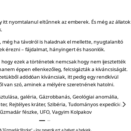
y itt nyomtalanul eltűnnek az emberek. És még az állatok
k.
 még ha távolról is haladnak el mellette, nyugtalanító
k érezni – fájdalmat, hányingert és hasonlók.
 hogy ezek a történetek nemcsak hogy nem ijesztették
anem éppen ellenkezőleg, felcsigázták a kíváncsiságát.
etükből adódóan kíváncsiak, itt pedig egy rendkívül
ől van szó, aminek a mélyére szeretnének hatolni.
A Tűzmadár fészke” – így nevezik ezt a helyet a helyiek.