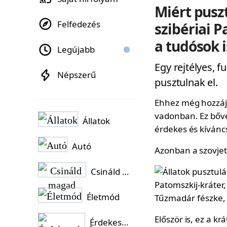
Miért puszt
Felfedezés
szibériai P
a tudósok i
Legújabb
Egy rejtélyes, f
Népszerű
pusztulnak el.
Ehhez még hozzájön
vadonban. Ez bőv
Állatok
érdekes és kívánc
Autó
Azonban a szovjet 
Csináld magad
Életmód
Először is, ez a k
Érdekességek