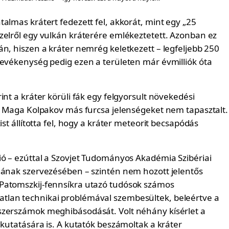
almas krátert fedezett fel, akkorát, mint egy „25
zelről egy vulkán kráterére emlékeztetett. Azonban ez
án, hiszen a kráter nemrég keletkezett – legfeljebb 250
tevékenység pedig ezen a területen már évmilliók óta
int a kráter körüli fák egy felgyorsult növekedési
t. Maga Kolpakov más furcsa jelenségeket nem tapasztalt.
ist állította fel, hogy a kráter meteorit becsapódás
ió – ezúttal a Szovjet Tudományos Akadémia Szibériai
gának szervezésében – szintén nem hozott jelentős
Patomszkij-fennsíkra utazó tudósok számos
lan technikai problémával szembesültek, beleértve a
zerszámok meghibásodását. Volt néhány kísérlet a
 kutatására is. A kutatók beszámoltak a kráter