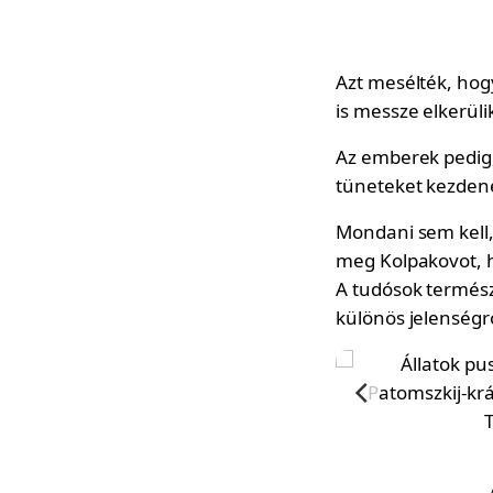
Azt mesélték, hog
is messze elkerüli
Az emberek pedig,
tüneteket kezdene
Mondani sem kell,
meg Kolpakovot, h
A tudósok termész
különös jelenségr
„