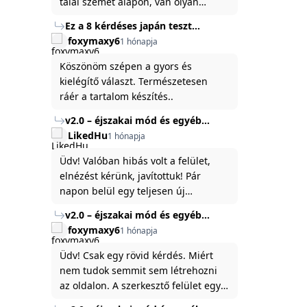
talál szemet alapon, van olyan
állítása ami igaznak illik rám.
Ez a 8 kérdéses japán teszt
hibátlanul feltárja az igazságot
foxymaxy6
1 hónapja
rólad
Köszönöm szépen a gyors és
kielégítő választ. Természetesen
ráér a tartalom készítés..
v2.0 – éjszakai mód és egyéb
fejlesztések
LikedHu
1 hónapja
Üdv! Valóban hibás volt a felület,
elnézést kérünk, javítottuk! Pár
napon belül egy teljesen új
platformon fogjuk elindítani a
v2.0 – éjszakai mód és egyéb
weboldal legújabb, 3.0-ás verzióját,
fejlesztések
foxymaxy6
1 hónapja
és vélhetően ez zavart be kicsit.Egy
baráti megjegyzés: ha nem fontos
Üdv! Csak egy rövid kérdés. Miért
és tud várni néhány napot a
nem tudok semmit sem létrehozni
tartalom, amit készíteni
az oldalon. A szerkesztő felület egy
szeretnél, inkább várj néhány napot,
katyvasz ,ahogy nálam megjelenik..