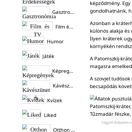
képződmény. Egy h
gondolhatnánk, ho
Gasztronómia
Azonban a kráterh
Film és TV
különös alakja és 
Ilyen kráterek ug
Humor
környékén rendsze
Játék
A Patomszkij-kráte
magasra emelkedik
Képregények
A szovjet tudósok
Kávészünet ☕
becsapódás követk
Kvízek
Liked
Vagyim Kolpakov vo
Otthon és Kert