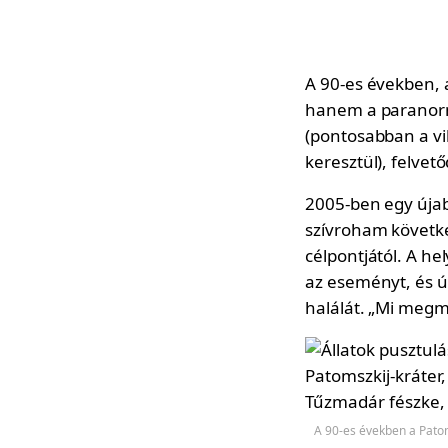
A 90-es években, 
hanem a paranormá
(pontosabban a v
keresztül), felvető
2005-ben egy újabb
szívroham követke
célpontjától. A h
az eseményt, és ú
halálát. „Mi meg
A 90-es években a Patom