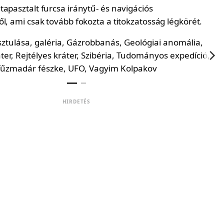
apasztalt furcsa iránytű- és navigációs
l, ami csak tovább fokozta a titokzatosság légkörét.
HIRDETÉS