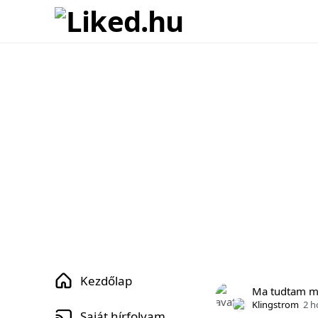
Kezdőlap
Ma tudtam 
Klingstrom
2 h
Saját hírfolyam