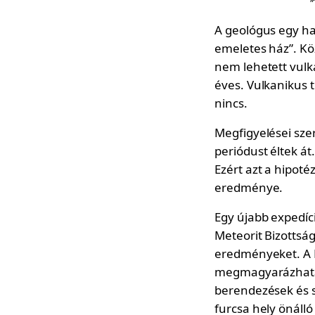
A geológus egy hat
emeletes ház”. Kö
nem lehetett vulk
éves. Vulkanikus 
nincs.
Megfigyelései szer
periódust éltek á
Ezért azt a hipotéz
eredménye.
Egy újabb expedíc
Meteorit Bizottsá
eredményeket. A 
megmagyarázhatat
berendezések és s
furcsa hely önálló