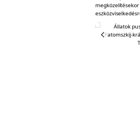
megközelítésekor t
eszközviselkedésrő