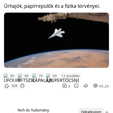
Űrhajók, papírrepülők és a fizika törvényei.
12 további
85
80
79
69
308
3
45.2K
Tech és Tudomány
Feliratkozom