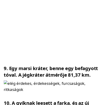
9
Egy marsi kráter, benne egy befagyott
tóval. A jégkráter átmérője 81,37 km.
10
A gyíknak leesett a farka, és az új