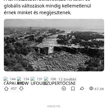
globális változások mindig kellemetlenül
érnek minket és megijesztenek.
12 további
144
134
131
106
457
67.0K
HIRDETÉS