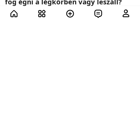
fog égni a légkörben vagy leszáll?
Űrhajók, papírrepülők és a fizika törvényei.
12 további
91
86
84
74
331
3
48.5K