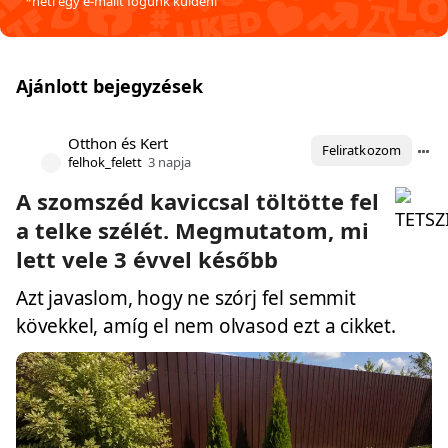
*heti egy e-mailt fogunk küldeni
Ajánlott bejegyzések
Otthon és Kert
Feliratkozom
felhok_felett
3 napja
A szomszéd kaviccsal töltötte fel
a telke szélét. Megmutatom, mi
lett vele 3 évvel később
Azt javaslom, hogy ne szórj fel semmit
kövekkel, amíg el nem olvasod ezt a cikket.