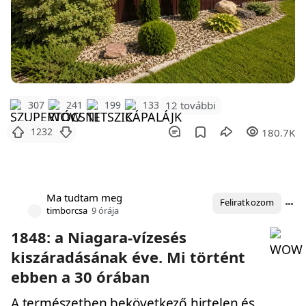
12 további
307
241
199
133
1232
180.7K
Ma tudtam meg
Feliratkozom
timborcsa
9 órája
1848: a Niagara-vízesés
kiszáradásának éve. Mi történt
ebben a 30 órában
A természetben bekövetkező hirtelen és