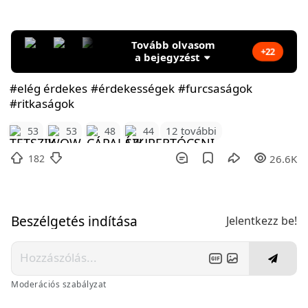
Tovább olvasom
+22
a bejegyzést
#elég érdekes
#érdekességek
#furcsaságok
#ritkaságok
12 további
53
53
48
44
182
26.6K
Beszélgetés indítása
Jelentkezz be!
Moderációs szabályzat