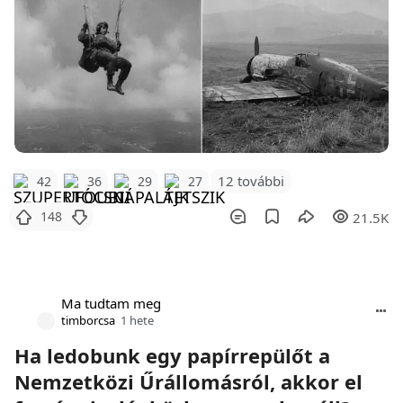
12 további
42
36
29
27
148
21.5K
Ma tudtam meg
timborcsa
1 hete
Ha ledobunk egy papírrepülőt a
Nemzetközi Űrállomásról, akkor el