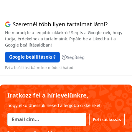
Szeretnél több ilyen tartalmat látni?
Ne maradj le a legjobb cikkekről! Segíts a Google-nek, hogy
tudja, érdekelnek a tartalmaink. Pipáld be a Liked.hu-t a
Google beállításaidban!
Google beállítások
Segítség
Ezt a beállítást bármikor módosíthatod.
Iratkozz fel a hírlevelünkre,
hogy elküldhessük neked a legjobb cikkeinket
Feliratkozás