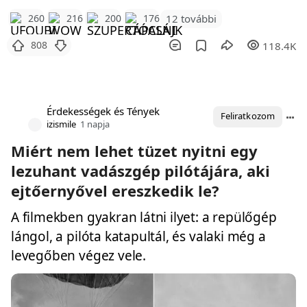
12 további
260
216
200
176
808
118.4K
Érdekességek és Tények
Feliratkozom
izismile
1 napja
Miért nem lehet tüzet nyitni egy
lezuhant vadászgép pilótájára, aki
ejtőernyővel ereszkedik le?
A filmekben gyakran látni ilyet: a repülőgép
lángol, a pilóta katapultál, és valaki még a
levegőben végez vele.