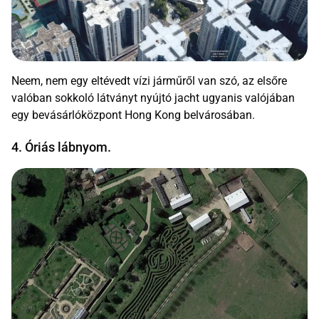
Neem, nem egy eltévedt vízi járműről van szó, az elsőre
valóban sokkoló látványt nyújtó jacht ugyanis valójában
egy bevásárlóközpont Hong Kong belvárosában.
4. Óriás lábnyom.