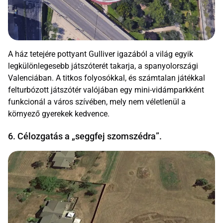
A ház tetejére pottyant Gulliver igazából a világ egyik
legkülönlegesebb játszóterét takarja, a spanyolországi
Valenciában. A titkos folyosókkal, és számtalan játékkal
felturbózott játszótér valójában egy mini-vidámparkként
funkcionál a város szívében, mely nem véletlenül a
környező gyerekek kedvence.
6. Célozgatás a „seggfej szomszédra”.