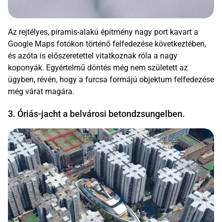
Az rejtélyes, piramis-alakú építmény nagy port kavart a
Google Maps fotókon történő felfedezése következtében,
és azóta is előszeretettel vitatkoznak róla a nagy
koponyák. Egyértelmű döntés még nem született az
ügyben, révén, hogy a furcsa formájú objektum felfedezése
még várat magára.
3. Óriás-jacht a belvárosi betondzsungelben.