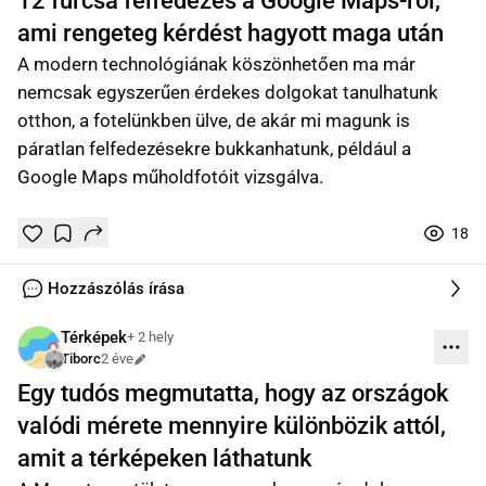
12 furcsa felfedezés a Google Maps-ről,
ami rengeteg kérdést hagyott maga után
A modern technológiának köszönhetően ma már
nemcsak egyszerűen érdekes dolgokat tanulhatunk
otthon, a fotelünkben ülve, de akár mi magunk is
páratlan felfedezésekre bukkanhatunk, például a
Google Maps műholdfotóit vizsgálva.
18
Tetszik
Mentés
0
0
online
Hozzászólás írása
Térképek
+ 2 hely
Tiborc
2 éve
Szerkesztve
Egy tudós megmutatta, hogy az országok
valódi mérete mennyire különbözik attól,
amit a térképeken láthatunk