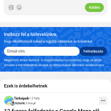
Küldés
Iratkozz fel a hírlevelünkre,
hogy elküldhessük neked a legjobb cikkeinket és kvízeinket
Email-cím
Feliratkozás
Megerősítő emailt küldünk. A megerősítéssel hozzájárulsz, hogy az email-
címedet a heti hírlevélhez tároljuk és felhasználjuk. Bármikor leiratkozhatsz.
Ezek is érdekelhetnek
Térképek
+ 2 hely
VictorN.
5 éve
Szerkesztve