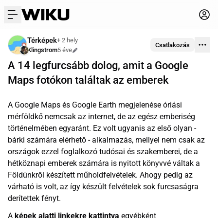
menu
Térképek
+ 2 hely
Csatlakozás
Klingstrom
5 éve
Szerkesztve
A 14 legfurcsább dolog, amit a Google
Maps fotókon találtak az emberek
A Google Maps és Google Earth megjelenése óriási
mérföldkő nemcsak az internet, de az egész emberiség
történelmében egyaránt. Ez volt ugyanis az első olyan -
bárki számára elérhető - alkalmazás, mellyel nem csak az
országok ezzel foglalkozó tudósai és szakemberei, de a
hétköznapi emberek számára is nyitott könyvvé váltak a
Földünkről készített műholdfelvételek. Ahogy pedig az
várható is volt, az így készült felvételek sok furcsaságra
derítettek fényt.
A
képek alatti linkekre kattintva
egyébként