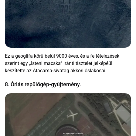
Ez a geoglifa körülbelül 9000 éves, és a feltételezések
szerint egy „Isteni macska” iránti tisztelet jelképéül
készítette az Atacama-sivatag akkori őslakosai.
8. Óriás repülőgép-gyűjtemény.