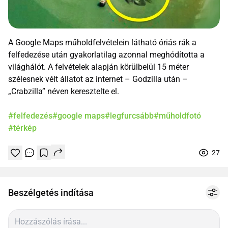
A Google Maps műholdfelvételein látható óriás rák a
felfedezése után gyakorlatilag azonnal meghódította a
világhálót. A felvételek alapján körülbelül 15 méter
szélesnek vélt állatot az internet – Godzilla után –
„Crabzilla” néven keresztelte el.
#felfedezés
#google maps
#legfurcsább
#műholdfotó
#térkép
27
Tetszik
Mentés
0
1
online
Beszélgetés indítása