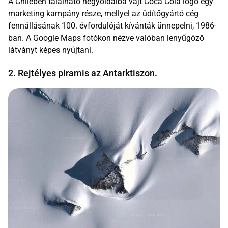
A Chilében található hegyoldalba vájt Coca Cola logó egy
marketing kampány része, mellyel az üdítőgyártó cég
fennállásának 100. évfordulóját kívánták ünnepelni, 1986-
ban. A Google Maps fotókon nézve valóban lenyűgöző
látványt képes nyújtani.
2. Rejtélyes piramis az Antarktiszon.