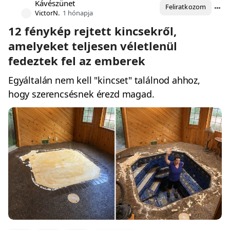
Kávészünet
Feliratkozom
VictorN.
1 hónapja
12 fénykép rejtett kincsekről,
amelyeket teljesen véletlenül
fedeztek fel az emberek
Egyáltalán nem kell "kincset" találnod ahhoz,
hogy szerencsésnek érezd magad.