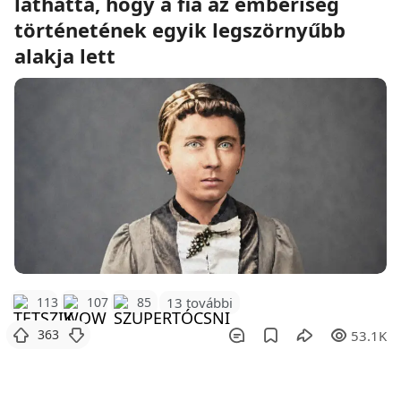
láthatta, hogy a fia az emberiség
történetének egyik legszörnyűbb
alakja lett
113
107
85
13 további
363
53.1K