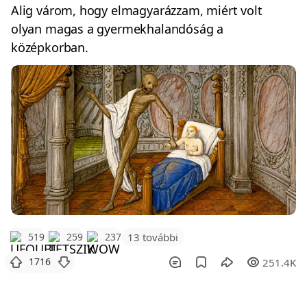
Alig várom, hogy elmagyarázzam, miért volt
olyan magas a gyermekhalandóság a
középkorban.
519
259
237
13 további
1716
251.4K