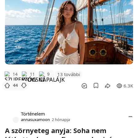
14
11
9
13 további
44
6.3K
Történelem
annasuxamoon
2 hónapja
A szörnyeteg anyja: Soha nem