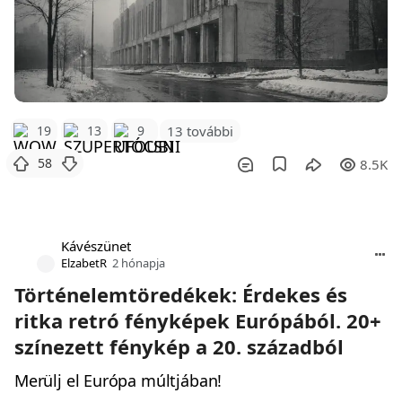
19
13
9
13 további
58
8.5K
Kávészünet
ElzabetR
2 hónapja
Történelemtöredékek: Érdekes és
ritka retró fényképek Európából. 20+
színezett fénykép a 20. századból
Merülj el Európa múltjában!