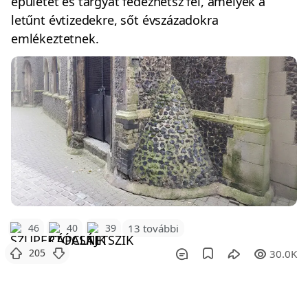
épületet és tárgyat fedezhetsz fel, amelyek a
letűnt évtizedekre, sőt évszázadokra
emlékeztetnek.
46
40
39
13 további
205
30.0K