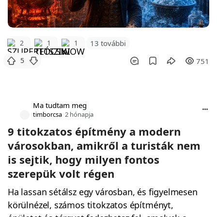
2
1
1
13 további
5
751
Ma tudtam meg
timborcsa
2 hónapja
9 titokzatos építmény a modern
városokban, amikről a turisták nem
is sejtik, hogy milyen fontos
szerepük volt régen
Ha lassan sétálsz egy városban, és figyelmesen
körülnézel, számos titokzatos építményt,