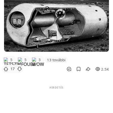
5
5
3
13 további
17
2.5K
HIRDETÉS