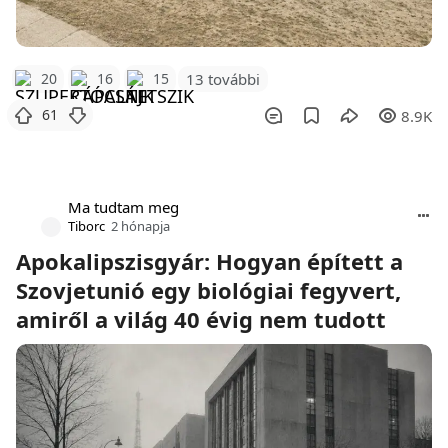
20
16
15
13 további
61
8.9K
Ma tudtam meg
Tiborc
2 hónapja
Apokalipszisgyár: Hogyan épített a
Szovjetunió egy biológiai fegyvert,
amiről a világ 40 évig nem tudott