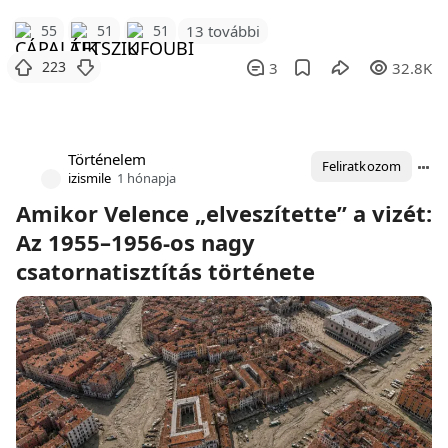
55
51
51
13 további
223
3
32.8K
Történelem
Feliratkozom
izismile
1 hónapja
Amikor Velence „elveszítette” a vizét:
Az 1955–1956-os nagy
csatornatisztítás története