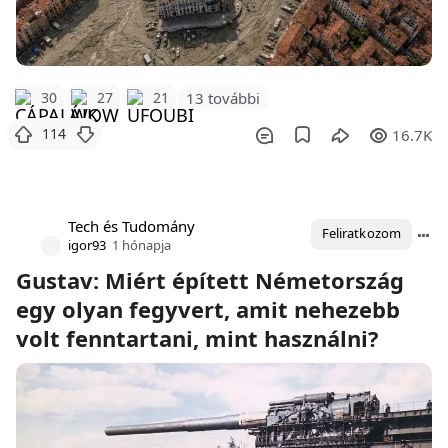
30
27
21
13 további
114
16.7K
Tech és Tudomány
Feliratkozom
igor93
1 hónapja
Gustav: Miért épített Németország
egy olyan fegyvert, amit nehezebb
volt fenntartani, mint használni?