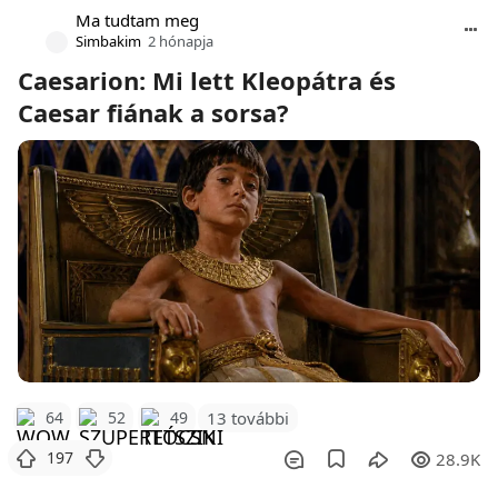
Ma tudtam meg
Simbakim
2 hónapja
Caesarion: Mi lett Kleopátra és
Caesar fiának a sorsa?
64
52
49
13 további
197
28.9K