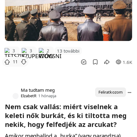
3
3
2
13 további
11
1.6K
Ma tudtam meg
Feliratkozom
ElzabetR
1 hónapja
Nem csak vallás: miért viselnek a
keleti nők burkát, és ki tiltotta meg
nekik, hogy felfedjék az arcukat?
Amikor meghallod a „burka” (vagy parandzsa)