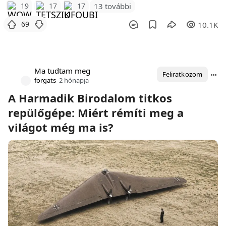
19
17
17
13 további
69
10.1K
Ma tudtam meg
Feliratkozom
forgats
2 hónapja
A Harmadik Birodalom titkos
repülőgépe: Miért rémíti meg a
világot még ma is?