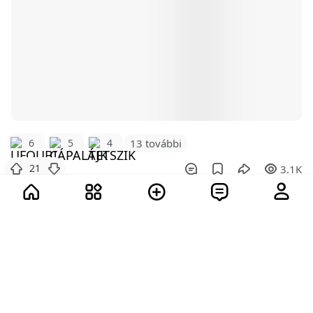
6
5
4
13 további
21
3.1K
Nincs több bejegyzés.