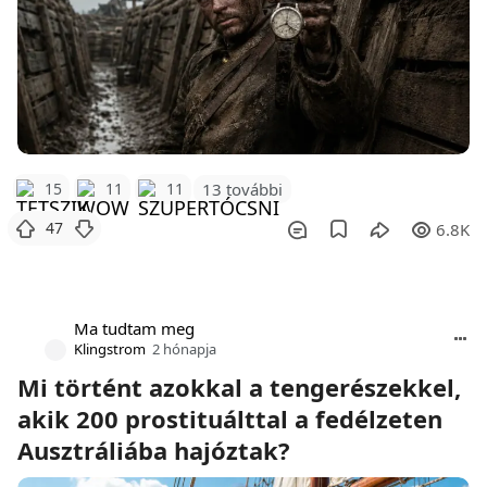
15
11
11
13 további
47
6.8K
Ma tudtam meg
Klingstrom
2 hónapja
Mi történt azokkal a tengerészekkel,
akik 200 prostituálttal a fedélzeten
Ausztráliába hajóztak?