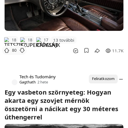
18
18
17
13 további
80
11.7K
Tech és Tudomány
Feliratkozom
Gagthath
2 hete
Egy vasbeton szörnyeteg: Hogyan
akarta egy szovjet mérnök
összetörni a nácikat egy 30 méteres
úthengerrel