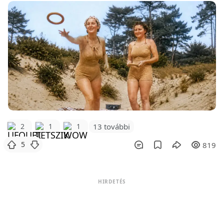
2
1
1
13 további
5
819
HIRDETÉS