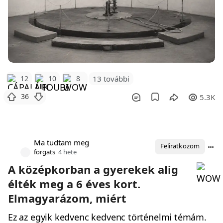
12
10
8
13 további
36
5.3K
Ma tudtam meg
Feliratkozom
forgats
4 hete
A középkorban a gyerekek alig
élték meg a 6 éves kort.
Elmagyarázom, miért
Ez az egyik kedvenc kedvenc történelmi témám.