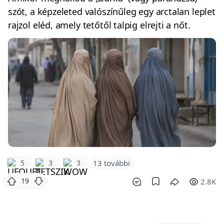
szót, a képzeleted valószínűleg egy arctalan leplet
rajzol eléd, amely tetőtől talpig elrejti a nőt.
5
3
3
13 további
19
2.8K