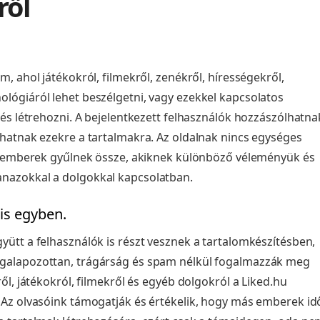
ről
m, ahol játékokról, filmekről, zenékről, hírességekről,
lógiáról lehet beszélgetni, vagy ezekkel kapcsolatos
 és létrehozni. A bejelentkezett felhasználók hozzászólhatna
lhatnak ezekre a tartalmakra. Az oldalnak nincs egységes
an emberek gyűlnek össze, akiknek különböző véleményük és
nazokkal a dolgokkal kapcsolatban.
 is egyben.
yütt a felhasználók is részt vesznek a tartalomkészítésben,
galapozottan, trágárság és spam nélkül fogalmazzák meg
ről, játékokról, filmekről és egyéb dolgokról a Liked.hu
 Az olvasóink támogatják és értékelik, hogy más emberek id