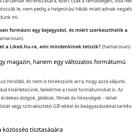
a tartalmak létrehozására, ezért csak a témaidegen, oda ne
ntozzák le, nem pedig a helyesírási hibák miatt adnak negatí
ödünk mi.
sen formázni egy bejegyzést, és miért szerkeszthetik a
amarosan)
et a Liked.hu-ra, ami mindenkinek tetszik?
(hamarosan)
gy magazin, hanem egy változatos formátumú
s híroldal, és nem is törekszünk arra, hogy azzá váljunk.
l kísérletezünk, beleértve a rövid formátumokat is. Az
 érdekes dolgok, játékok, filmek és hírességek – lehet
listát vagy szórakoztató GIF-ekkel és beágyazásokkal tarkíto
a közösség tisztaságára