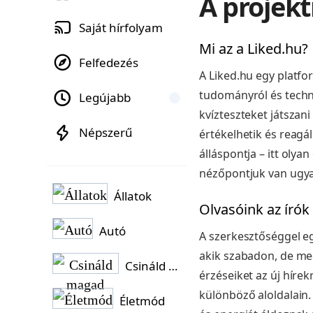
A projekt
Saját hírfolyam
Mi az a Liked.hu?
Felfedezés
A Liked.hu egy platfor
tudományról és techno
Legújabb
kvízteszteket játszani
Népszerű
értékelhetik és reagá
álláspontja – itt oly
nézőpontjuk van ugya
Állatok
Olvasóink az írók
Autó
A szerkesztőséggel eg
akik szabadon, de me
Csináld magad
érzéseiket az új hírek
különböző aloldalain.
Életmód