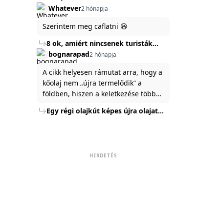
Törökország Fekete-tenger felőli
Whatever
2 hónapja
partján
Szerintem meg caflatni 😆
8 ok, amiért nincsenek turisták
Törökország Fekete-tenger felőli
bognarapad
2 hónapja
partján
A cikk helyesen rámutat arra, hogy a
kőolaj nem „újra termelődik” a
földben, hiszen a keletkezése több
millió év alatt zajlik. Az USA
Egy régi olajkút képes újra olajat
Energiaügyi Minisztériuma szerint a
termelni?
kitermelt mennyiség mindössze tíz
százaléka jut a felszínre, a többi a
kőzetben marad. A
HIRDETÉS
nyomáskülönbség kiegyenlítődik,
amikor a kitermelést leállítják, így a
szomszédos rétegek lassan
áramoltatják az olajat a kút felé.
Emellett a hidraulikus
rétegrepesztés és a vízszintes fúrás