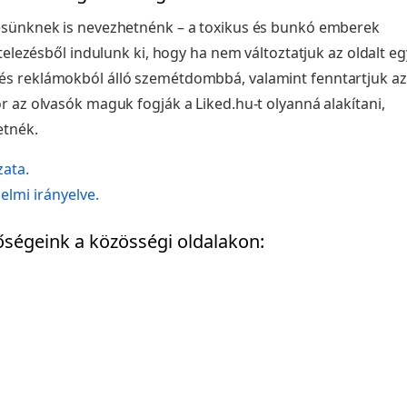
tésünknek is nevezhetnénk – a toxikus és bunkó emberek
tételezésből indulunk ki, hogy ha nem változtatjuk az oldalt eg
és reklámokból álló szemétdombbá, valamint fenntartjuk az
or az olvasók maguk fogják a Liked.hu-t olyanná alakítani,
etnék.
zata.
elmi irányelve.
őségeink a közösségi oldalakon: