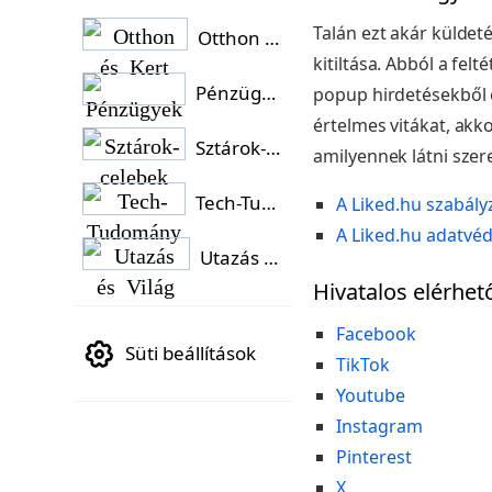
Talán ezt akár külde
Otthon és Kert
kitiltása. Abból a fel
Pénzügyek
popup hirdetésekből 
értelmes vitákat, akk
Sztárok-celebek
amilyennek látni szer
Tech-Tudomány
A Liked.hu szabály
A Liked.hu adatvéd
Utazás és Világ
Hivatalos elérhet
Facebook
Süti beállítások
TikTok
Youtube
Instagram
Pinterest
X