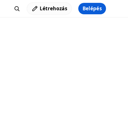
Létrehozás
Belépés
Iratkozz fel a hírlevelünkre,