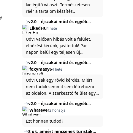
kielégítő választ. Természetesen
ráér a tartalom készítés..
y
v2.0 – éjszakai mód és egyéb
fejlesztések
LikedHu
4 hete
Üdv! Valóban hibás volt a felület,
elnézést kérünk, javítottuk! Pár
napon belül egy teljesen új
platformon fogjuk elindítani a
v2.0 – éjszakai mód és egyéb
weboldal legújabb, 3.0-ás verzióját,
fejlesztések
foxymaxy6
4 hete
és vélhetően ez zavart be kicsit.Egy
baráti megjegyzés: ha nem fontos
Üdv! Csak egy rövid kérdés. Miért
és tud várni néhány napot a
nem tudok semmit sem létrehozni
tartalom, amit készíteni
az oldalon. A szerkesztő felület egy
szeretnél, inkább várj néhány napot,
katyvasz ,ahogy nálam megjelenik..
v2.0 – éjszakai mód és egyéb
mert ég és föld lesz a különbség a
Köszönöm ha válaszoltok.
fejlesztések
Whatever
2 hónapja
jelenlegi rendszer és az új között -
legfőképpen egyébként épp
Ezt honnan tudod?
tartalomkészítési szempontból! :)
8 ok, amiért nincsenek turisták