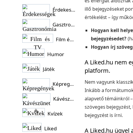
és energiát áldoznak 
illő bejegyzéseket po
Érdekességek
értékelést – így műk
Gasztronómia
Hogyan kell helye
bejegyzésedet?
(h
Film és TV
Hogyan írj szöveg
Humor
A Liked.hu nem e
Játék
platform.
Nem vagyunk klassziku
Képregények
Inkább a formátumokka
Kávészünet ☕
alapvető témáinkról –
szöveges bejegyzést, 
Kvízek
bejegyzést is írni.
Liked
A Liked.hu ügyel 