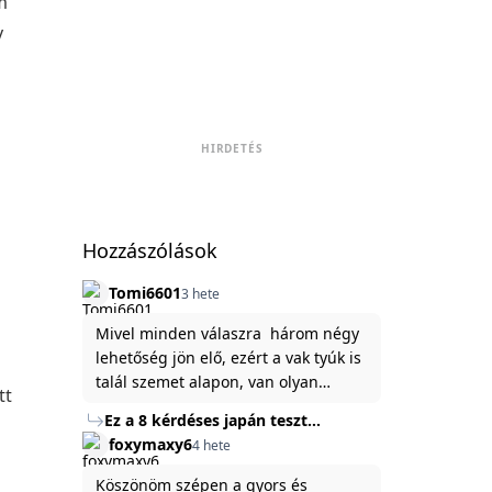
m
v
HIRDETÉS
Hozzászólások
Tomi6601
3 hete
Mivel minden válaszra három négy
lehetőség jön elő, ezért a vak tyúk is
talál szemet alapon, van olyan
tt
állítása ami igaznak illik rám.
Ez a 8 kérdéses japán teszt
hibátlanul feltárja az igazságot
foxymaxy6
4 hete
rólad
Köszönöm szépen a gyors és