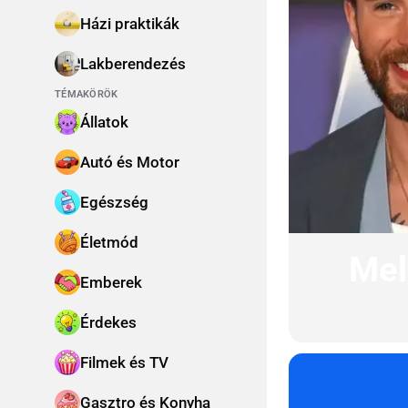
felfedezés
Házi praktikák
Lakberendezés
TÉMAKÖRÖK
Állatok
Autó és Motor
Egészség
Életmód
Mel
Emberek
Érdekes
Filmek és TV
Gasztro és Konyha