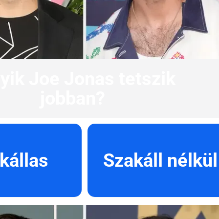
yik Joe Jonas tetszik
jobban?
kállas
Szakáll nélkül