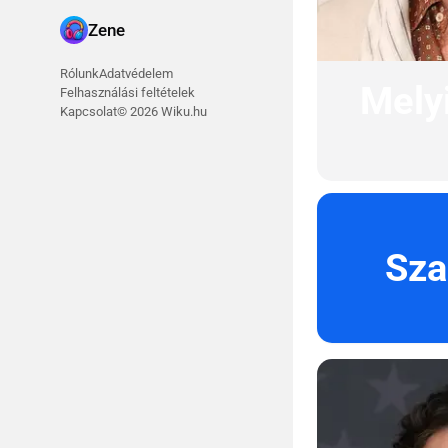
Zene
Rólunk
Adatvédelem
Melyi
Felhasználási feltételek
Kapcsolat
© 2026 Wiku.hu
Sza