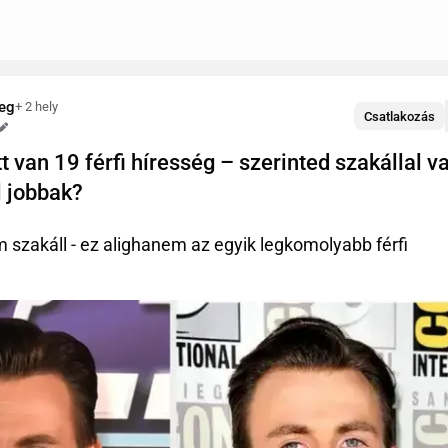
eg
+ 2 hely
Csatlakozás
Szerkesztve
 van 19 férfi híresség – szerinted szakállal v
l jobbak?
 szakáll - ez alighanem az egyik legkomolyabb férfi