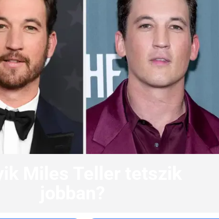
ik Miles Teller tetszik
jobban?