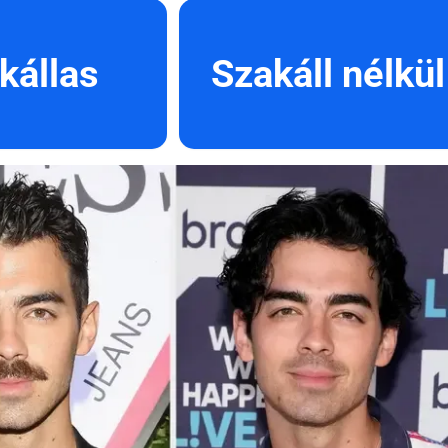
kállas
Szakáll nélkül