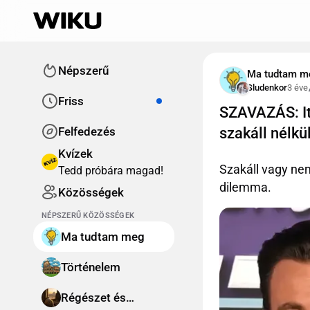
Népszerű
Ma tudtam m
Sludenkor
3 éve
Friss
SZAVAZÁS: Itt
Felfedezés
szakáll nélkü
Kvízek
Szakáll vagy nem
Tedd próbára magad!
dilemma.
Közösségek
NÉPSZERŰ KÖZÖSSÉGEK
Ma tudtam meg
Történelem
Régészet és