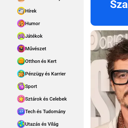
Sza
Hírek
Humor
Játékok
Művészet
Otthon és Kert
Pénzügy és Karrier
Sport
Sztárok és Celebek
Tech és Tudomány
Utazás és Világ