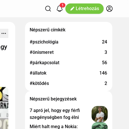
1
Létrehozás
Népszerű címkék
#pszichológia
24
agy
#önismeret
3
#párkapcsolat
56
#állatok
146
#kötődés
2
Népszerű bejegyzések
7 apró jel, hogy egy férfi
szegénységben fog élni
Miért halt meg a Nokia: