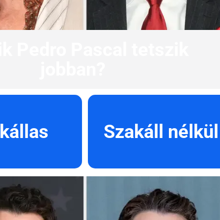
k Pedro Pascal tetszik
jobban?
kállas
Szakáll nélkül