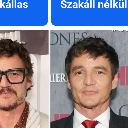
kállas
Szakáll nélkül