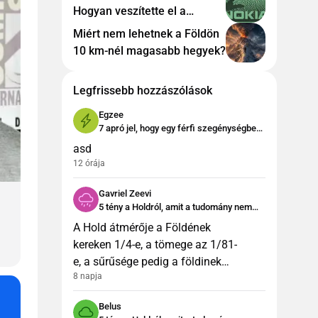
Hogyan veszítette el a
globális piacvezető az
Miért nem lehetnek a Földön
okostelefon-korszakot
10 km-nél magasabb hegyek?
Legfrissebb hozzászólások
Egzee
7 apró jel, hogy egy férfi szegénységben
fog élni
asd
12 órája
Gavriel Zeevi
5 tény a Holdról, amit a tudomány nem
tud megmagyarázni
A Hold átmérője a Földének
kereken 1/4-e, a tömege az 1/81-
e, a sűrűsége pedig a földinek
8 napja
több mint a fele. Mindez nem
nagyon vág össze a cikk
Belus
adataival. Ráadásul a