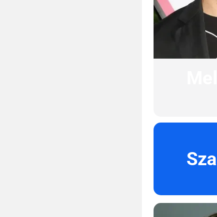
Mel
Sza