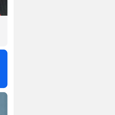
kozmikus por. Ami emberi ésszel
nehezen elképzelhet