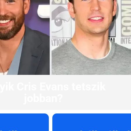
yik Cris Evans tetszik
jobban?