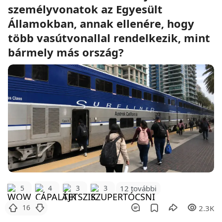
személyvonatok az Egyesült
Államokban, annak ellenére, hogy
több vasútvonallal rendelkezik, mint
bármely más ország?
12 további
5
4
3
3
16
2.3K