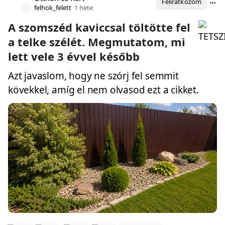
Feliratkozom
felhok_felett
1 hete
A szomszéd kaviccsal töltötte fel
a telke szélét. Megmutatom, mi
lett vele 3 évvel később
Azt javaslom, hogy ne szórj fel semmit
kövekkel, amíg el nem olvasod ezt a cikket.