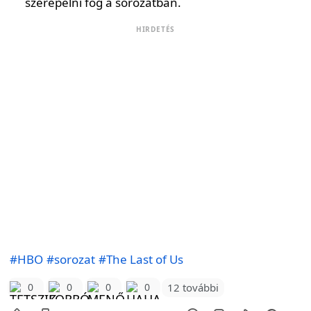
szerepelni fog a sorozatban.
HIRDETÉS
#HBO
#sorozat
#The Last of Us
12 további
0
0
0
0