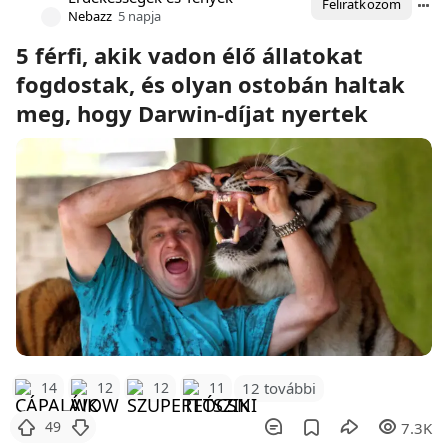
Feliratkozom
Nebazz
5 napja
5 férfi, akik vadon élő állatokat
fogdostak, és olyan ostobán haltak
meg, hogy Darwin-díjat nyertek
12 további
14
12
12
11
49
7.3K