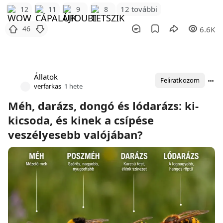
12 további
12
11
9
8
46
6.6K
Állatok
Feliratkozom
verfarkas
1 hete
Méh, darázs, dongó és lódarázs: ki-
kicsoda, és kinek a csípése
veszélyesebb valójában?