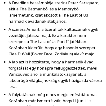
A Deadline beszámolója szerint Peter Sarsgaard,
akit a The Batmanből és a Memoryból
ismerhetünk, csatlakozott a The Last of Us
harmadik évadának stábjához.
A színész Amont, a Szerafiták kultuszának egyik
vezetőjét játssza majd. Ez a karakter nem
szerepelt a The Last of Us Part II játékban.
Korábban kiderült, hogy egy hasonló szerepet
Clea DuVall (Poker Face, Zodiákus) alakít majd.
A lap azt is hozzátette, hogy a harmadik évad
forgatását egy hónapra felfüggesztették, mivel
Vancouver, ahol a munkálatok zajlanak, a
labdarúgó-világbajnokság egyik házigazda városa
lesz.
A folytatásnak még nincs megjelenési dátuma.
Korábban már ismertté vált, hogy Li Jun Li is