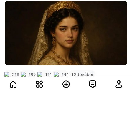
12 további
218
199
161
144
735
107.7K
Mutass többet