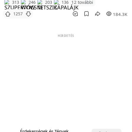
12 további
313
246
203
136
1257
184.3K
HIRDETÉS
Érdekességek és Tények