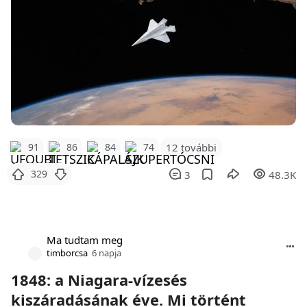
12 további
91
86
84
74
329
3
48.3K
Ma tudtam meg
timborcsa
6 napja
1848: a Niagara-vízesés
kiszáradásának éve. Mi történt