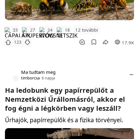
12 további
33
27
24
18
123
17.9K
Ma tudtam meg
timborcsa
6 napja
Ha ledobunk egy papírrepülőt a
Nemzetközi Űrállomásról, akkor el
fog égni a légkörben vagy leszáll?
Űrhajók, papírrepülők és a fizika törvényei.