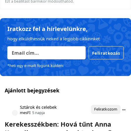
Ezt a beállítást bármikor módosíthatod.
Iratkozz fel a hírlevelünkre,
hogy elküldhessük neked a legjobb cikkeinket
Feliratkozás
*heti egy e-mailt fogunk küldeni
Ajánlott bejegyzések
Sztárok és celebek
Feliratkozom
mesFI
5 napja
Kerekesszékben: Hová tűnt Anna