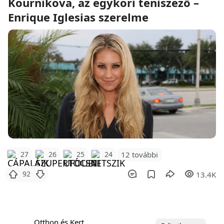
Kournikova, az egykori teniszező –
Enrique Iglesias szerelme
12 további
27
26
25
24
92
13.4K
Otthon és Kert