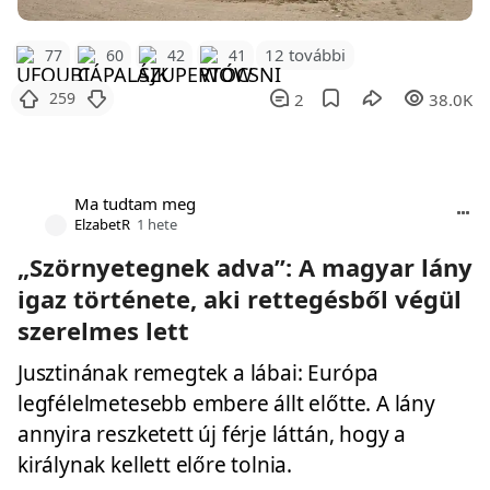
12 további
77
60
42
41
259
2
38.0K
Ma tudtam meg
ElzabetR
1 hete
„Szörnyetegnek adva”: A magyar lány
igaz története, aki rettegésből végül
szerelmes lett
Jusztinának remegtek a lábai: Európa
legfélelmetesebb embere állt előtte. A lány
annyira reszketett új férje láttán, hogy a
királynak kellett előre tolnia.