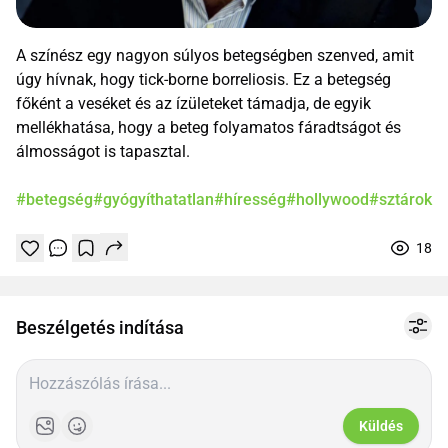
A színész egy nagyon súlyos betegségben szenved, amit
úgy hívnak, hogy tick-borne borreliosis. Ez a betegség
főként a veséket és az ízületeket támadja, de egyik
mellékhatása, hogy a beteg folyamatos fáradtságot és
álmosságot is tapasztal.
#betegség
#gyógyíthatatlan
#híresség
#hollywood
#sztárok
18
Tetszik
Mentés
0
1
online
Beszélgetés indítása
Küldés