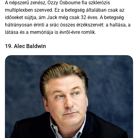
A népszerű zenész, Ozzy Osbourne fia szklerózis
multiplexben szenved. Ez a betegség általában csak az
időseket sújtja, ám Jack még csak 32 éves. A betegség
hátrányosan érinti a srác összes érzékszervét: a hallása, a
látása és a memóriája is évről-évre romlik.
19. Alec Baldwin