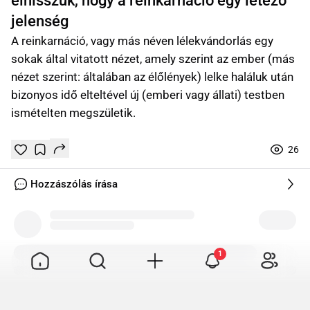
elhisszük, hogy a reinkarnáció egy létező
jelenség
A reinkarnáció, vagy más néven lélekvándorlás egy
sokak által vitatott nézet, amely szerint az ember (más
nézet szerint: általában az élőlények) lelke haláluk után
bizonyos idő elteltével új (emberi vagy állati) testben
ismételten megszületik.
26
Tetszik
Mentés
0
0
online
Hozzászólás írása
Tetszik
Mentés
0
1