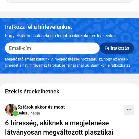
Iratkozz fel a hírlevelünkre,
hogy elküldhessük neked a legjobb cikkeinket és kvízeinket
Email-cím
Feliratkozás
Megerősítő emailt küldünk. A megerősítéssel hozzájárulsz, hogy az email-
címedet a heti hírlevélhez tároljuk és felhasználjuk. Bármikor leiratkozhatsz.
Ezek is érdekelhetnek
Sztárok akkor és most
Belus
8 napja
6 híresség, akiknek a megjelenése
látványosan megváltozott plasztikai