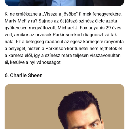
Ki ne emlékezne a „Vissza a jövőbe” filmek fenegyerekére,
Marty McFly-ra? Sajnos az őt játszó színész élete azóta
gyökeresen megváltozott, Michael J. Fox ugyanis 29 éves
volt, amikor az orvosok Parkinson-kórt diagnosztizáltak
nála. Ez a betegség ráadásul az egész karrierjére rányomta
a bélyeget, hiszen a Parkinson-kór tünetei nem rejthetők el
a kamera elől, így a színész mára teljesen visszavonultan
él, kerülve a nyilvánosságot.
6. Charlie Sheen