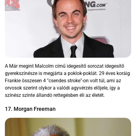
A Már megint Malcolm című idegesítő sorozat idegesítő
gyerekszínésze is megjárta a poklok-poklát. 29 éves koráig
Frankie összesen 4 "csendes stroke"-on volt túl, ami az
orvosok szerint olykor a valódi agyvérzés előjele, így a
színész szinte állandó rettegésben éli az életét.
17. Morgan Freeman