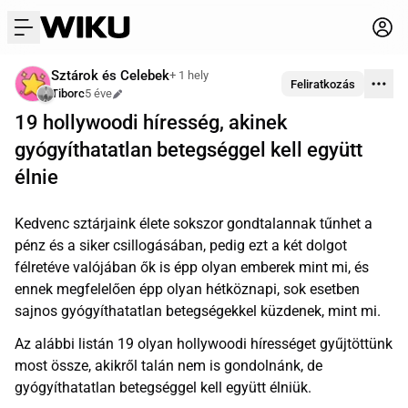
menu
Sztárok és Celebek
+ 1 hely
Feliratkozás
Tiborc
5 éve
Szerkesztve
19 hollywoodi híresség, akinek
gyógyíthatatlan betegséggel kell együtt
élnie
Kedvenc sztárjaink élete sokszor gondtalannak tűnhet a
pénz és a siker csillogásában, pedig ezt a két dolgot
félretéve valójában ők is épp olyan emberek mint mi, és
ennek megfelelően épp olyan hétköznapi, sok esetben
sajnos gyógyíthatatlan betegségekkel küzdenek, mint mi.
Az alábbi listán 19 olyan hollywoodi hírességet gyűjtöttünk
most össze, akikről talán nem is gondolnánk, de
gyógyíthatatlan betegséggel kell együtt élniük.