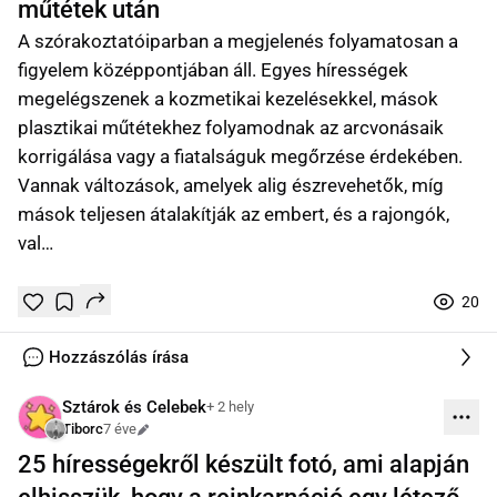
műtétek után
A szórakoztatóiparban a megjelenés folyamatosan a
figyelem középpontjában áll. Egyes hírességek
megelégszenek a kozmetikai kezelésekkel, mások
plasztikai műtétekhez folyamodnak az arcvonásaik
korrigálása vagy a fiatalságuk megőrzése érdekében.
Vannak változások, amelyek alig észrevehetők, míg
mások teljesen átalakítják az embert, és a rajongók,
val…
20
Tetszik
Mentés
0
0
online
Hozzászólás írása
Sztárok és Celebek
+ 2 hely
Tiborc
7 éve
Szerkesztve
25 hírességekről készült fotó, ami alapján