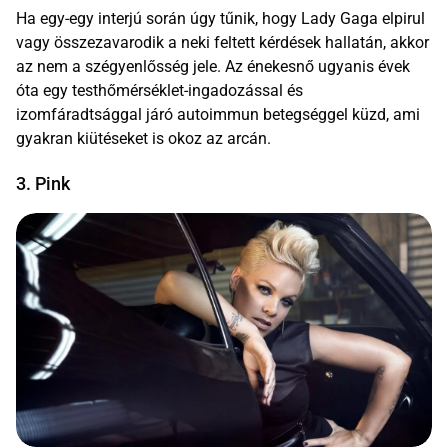
Ha egy-egy interjú során úgy tűnik, hogy Lady Gaga elpirul
vagy összezavarodik a neki feltett kérdések hallatán, akkor
az nem a szégyenlősség jele. Az énekesnő ugyanis évek
óta egy testhőmérséklet-ingadozással és
izomfáradtsággal járó autoimmun betegséggel küzd, ami
gyakran kiütéseket is okoz az arcán.
3. Pink