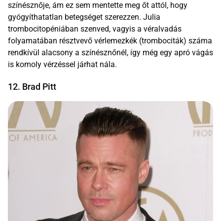
színésznője, ám ez sem mentette meg őt attól, hogy
gyógyíthatatlan betegséget szerezzen. Julia
trombocitopéniában szenved, vagyis a véralvadás
folyamatában résztvevő vérlemezkék (trombociták) száma
rendkívül alacsony a színésznőnél, így még egy apró vágás
is komoly vérzéssel járhat nála.
12. Brad Pitt