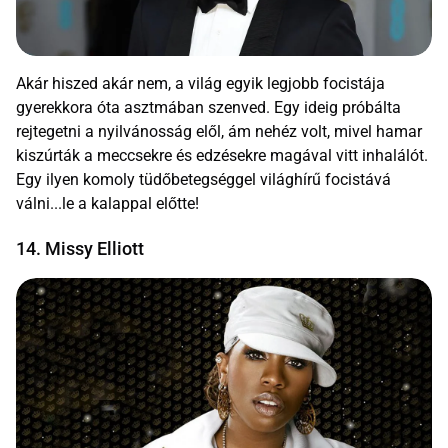
Akár hiszed akár nem, a világ egyik legjobb focistája
gyerekkora óta asztmában szenved. Egy ideig próbálta
rejtegetni a nyilvánosság elől, ám nehéz volt, mivel hamar
kiszúrták a meccsekre és edzésekre magával vitt inhalálót.
Egy ilyen komoly tüdőbetegséggel világhírű focistává
válni...le a kalappal előtte!
14. Missy Elliott