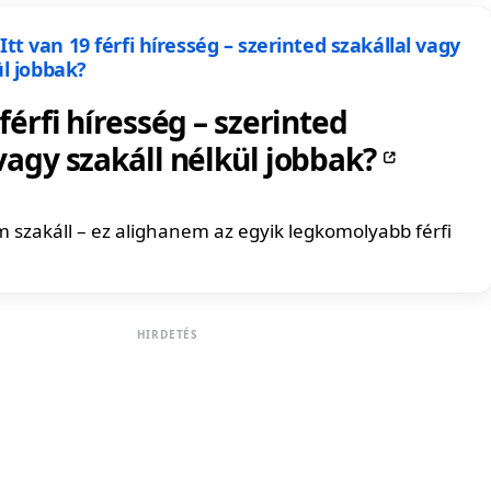
 férfi híresség – szerinted
vagy szakáll nélkül jobbak?
m szakáll – ez alighanem az egyik legkomolyabb férfi
HIRDETÉS