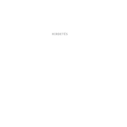
HIRDETÉS
6
!