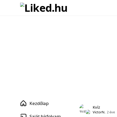
Kezdőlap
Kvíz
VictorN.
2 éve
Saját hírfolyam