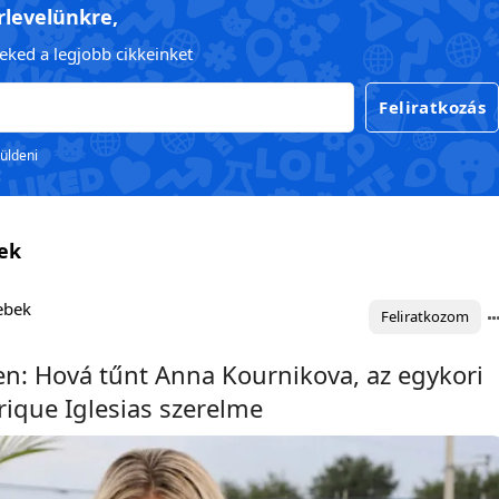
írlevelünkre,
eked a legjobb cikkeinket
Feliratkozás
küldeni
sek
lebek
Feliratkozom
n: Hová tűnt Anna Kournikova, az egykori
rique Iglesias szerelme