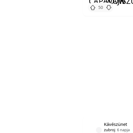
50
Kávészünet
zubroj
6 napja