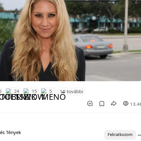
10 további
5
24
15
5
13.4
és Tények
Feliratkozom