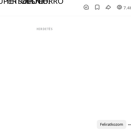
7.4
HIRDETÉS
Feliratkozom