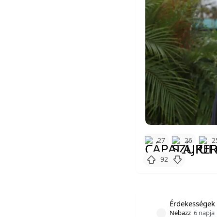
27
26
2
92
Érdekességek 
Nebazz
6 napja