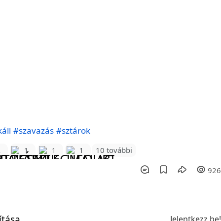
áll
#szavazás
#sztárok
10 további
2
1
1
1
92
ítása
Jelentkezz be