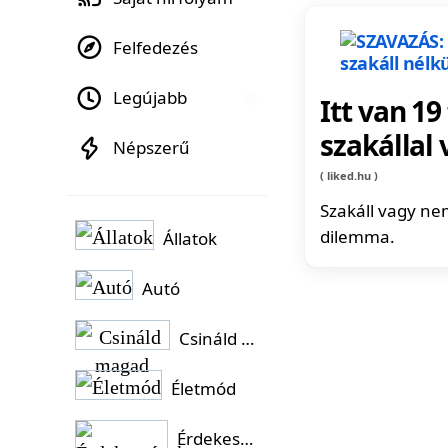
Felfedezés
Legújabb
Itt van 19
szakállal 
Népszerű
liked.hu
Szakáll vagy ne
dilemma.
Állatok
Autó
Csináld magad
Életmód
Érdekességek