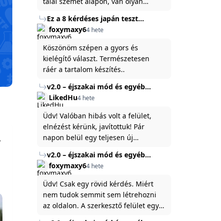
talál szemet alapon, van olyan
állítása ami igaznak illik rám.
Ez a 8 kérdéses japán teszt
hibátlanul feltárja az igazságot
foxymaxy6
4 hete
rólad
Köszönöm szépen a gyors és
kielégítő választ. Természetesen
ráér a tartalom készítés..
v2.0 – éjszakai mód és egyéb
fejlesztések
LikedHu
4 hete
Üdv! Valóban hibás volt a felület,
elnézést kérünk, javítottuk! Pár
napon belül egy teljesen új
platformon fogjuk elindítani a
v2.0 – éjszakai mód és egyéb
weboldal legújabb, 3.0-ás verzióját,
fejlesztések
foxymaxy6
4 hete
és vélhetően ez zavart be kicsit.Egy
baráti megjegyzés: ha nem fontos
Üdv! Csak egy rövid kérdés. Miért
és tud várni néhány napot a
nem tudok semmit sem létrehozni
tartalom, amit készíteni
az oldalon. A szerkesztő felület egy
szeretnél, inkább várj néhány napot,
katyvasz ,ahogy nálam megjelenik..