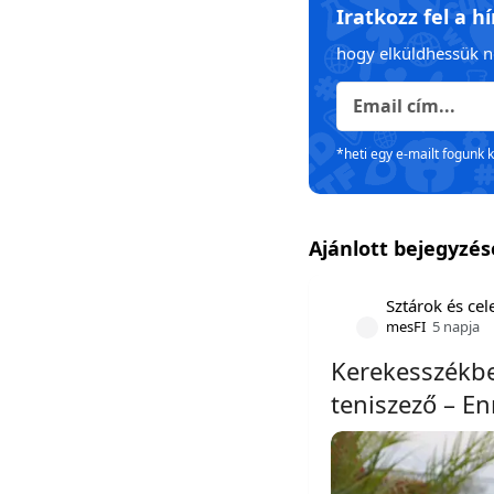
Iratkozz fel a h
hogy elküldhessük n
*heti egy e-mailt fogunk 
Ajánlott bejegyzé
Sztárok és ce
mesFI
5 napja
Kerekesszékbe
teniszező – En