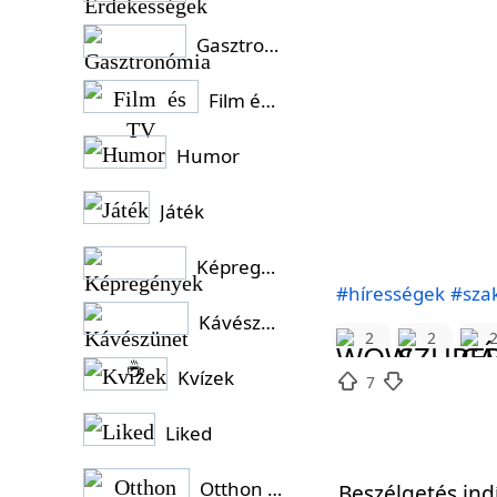
Gasztronómia
Film és TV
Humor
Játék
Képregények
#hírességek
#szak
Kávészünet ☕
2
2
Kvízek
7
Liked
Otthon és Kert
Beszélgetés ind