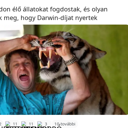
vadon élő állatokat fogdostak, és olyan
k meg, hogy Darwin-díjat nyertek
10 további
2
11
11
3