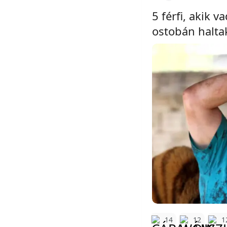
5 férfi, akik 
ostobán halta
14
12
1