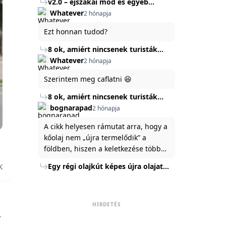
v2.0 – éjszakai mód és egyéb
mert ég és föld lesz a különbség a
Köszönöm ha válaszoltok.
fejlesztések
Whatever
2 hónapja
jelenlegi rendszer és az új között -
legfőképpen egyébként épp
Ezt honnan tudod?
tartalomkészítési szempontból! :)
8 ok, amiért nincsenek turisták
Törökország Fekete-tenger felőli
Whatever
2 hónapja
partján
Szerintem meg caflatni 😆
8 ok, amiért nincsenek turisták
Törökország Fekete-tenger felőli
bognarapad
2 hónapja
partján
A cikk helyesen rámutat arra, hogy a
kőolaj nem „újra termelődik” a
földben, hiszen a keletkezése több
millió év alatt zajlik. Az USA
Egy régi olajkút képes újra olajat
K
Energiaügyi Minisztériuma szerint a
termelni?
kitermelt mennyiség mindössze tíz
százaléka jut a felszínre, a többi a
kőzetben marad. A
HIRDETÉS
nyomáskülönbség kiegyenlítődik,