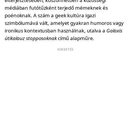
elterjesztésében, köszönhetően a közösségi
médiában futótűzként terjedő mémeknek és
poénoknak. A szám a geek kultúra igazi
szimbólumává vált, amelyet gyakran humoros vagy
ironikus kontextusban használnak, utalva a
Galaxis
útikalauz stopposoknak
című alapműre.
HIRDETÉS