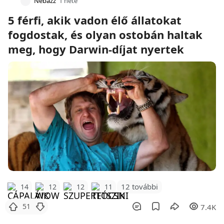
Nebazz
1 hete
5 férfi, akik vadon élő állatokat
fogdostak, és olyan ostobán haltak
meg, hogy Darwin-díjat nyertek
12 további
14
12
12
11
51
7.4K