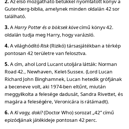
2.
Az első mozgatható betűkkel nyomtatott könyv a
Gutenberg-biblia, amelynek minden oldalán 42 sor
található.
3.
A
Harry Potter és a bölcsek köve
című könyv 42.
oldalán tudja meg Harry, hogy varázsló.
4.
A világhódító
Risk
(Rizikó) társasjátékban a térkép
pontosan 42 területre van felosztva.
5.
A cím, ahol Lord Lucant utoljára látták: Norman
Road 42., Newhaven, Kelet-Sussex. (Lord Lucan
Richard John Binghamnek, Lucan hetedik grófjának
a beceneve volt, aki 1974-ben eltűnt, miután
meggyilkolta a felesége dadusát, Sandra Rivettet, és
magára a feleségére, Veronicára is rátámadt).
6.
A
Ki vagy, doki?
(Doctor Who) sorozat „42” című
epizódjának játékideje pontosan 42 perc.