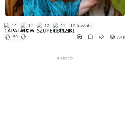
12 további
14
12
12
11
50
7.4K
HIRDETÉS