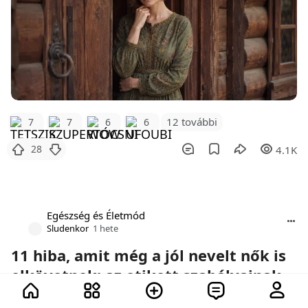
12 további
7
7
6
6
28
4.1K
Egészség és Életmód
Sludenkor
1 hete
11 hiba, amit még a jól nevelt nők is
elkövetnek: az etikett szabályainak
elemzése valós példákon keresztül