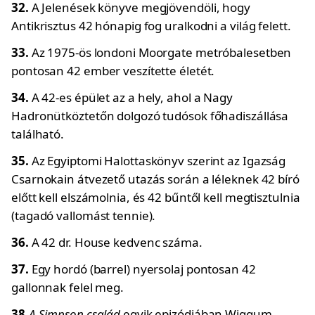
32.
A Jelenések könyve megjövendöli, hogy
Antikrisztus 42 hónapig fog uralkodni a világ felett.
33.
Az 1975-ös londoni Moorgate metróbalesetben
pontosan 42 ember veszítette életét.
34.
A 42-es épület az a hely, ahol a Nagy
Hadronütköztetőn dolgozó tudósok főhadiszállása
található.
35.
Az Egyiptomi Halottaskönyv szerint az Igazság
Csarnokain átvezető utazás során a léleknek 42 bíró
előtt kell elszámolnia, és 42 bűntől kell megtisztulnia
(tagadó vallomást tennie).
36.
A 42 dr. House kedvenc száma.
37.
Egy hordó (barrel) nyersolaj pontosan 42
gallonnak felel meg.
38.
A Simpson család
egyik epizódjában Wiggum