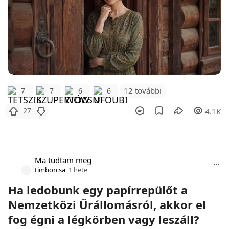
12 további
7
7
6
6
27
4.1K
Ma tudtam meg
timborcsa
1 hete
Ha ledobunk egy papírrepülőt a
Nemzetközi Űrállomásról, akkor el
fog égni a légkörben vagy leszáll?