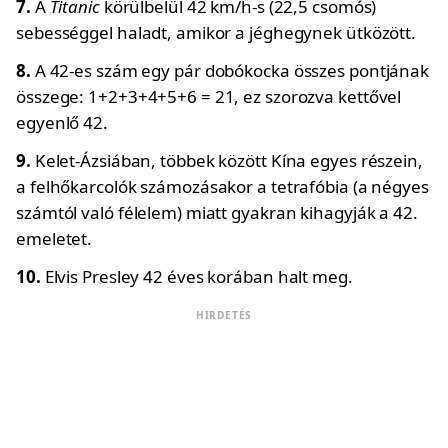
7.
A
Titanic
körülbelül 42 km/h-s (22,5 csomós)
sebességgel haladt, amikor a jéghegynek ütközött.
8.
A 42-es szám egy pár dobókocka összes pontjának
összege: 1+2+3+4+5+6 = 21, ez szorozva kettővel
egyenlő 42.
9.
Kelet-Ázsiában, többek között Kína egyes részein,
a felhőkarcolók számozásakor a tetrafóbia (a négyes
számtól való félelem) miatt gyakran kihagyják a 42.
emeletet.
10.
Elvis Presley 42 éves korában halt meg.
HIRDETÉS