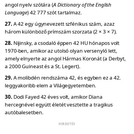
angol nyelv szótára (
A Dictionary of the English
Language
) 42 777 szót tartalmaz.
27.
A 42 egy úgynevezett szfénikus szám, azaz
három különböző prímszám szorzata (2 × 3 × 7).
28.
Nijinsky, a csodaló éppen 42 HU hónapos volt
1970-ben, amikor az utolsó olyan versenyló lett,
amely elnyerte az angol Hármas Koronát (a Derbyt,
a 2000 Guineast és a St. Legert).
29.
A molibdén rendszáma 42, és egyben ez a 42.
leggyakoribb elem a Világegyetemben.
30.
Dodi Fayed 42 éves volt, amikor Diana
hercegnével együtt életét vesztette a tragikus
autóbalesetben.
HIRDETÉS