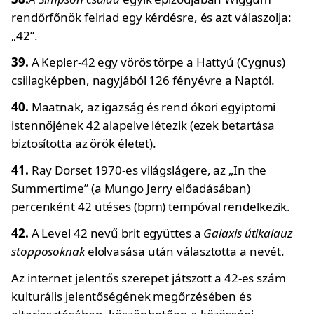
rendőrfőnök felriad egy kérdésre, és azt válaszolja:
„42”.
39.
A Kepler-42 egy vörös törpe a Hattyú (Cygnus)
csillagképben, nagyjából 126 fényévre a Naptól.
40.
Maatnak, az igazság és rend ókori egyiptomi
istennőjének 42 alapelve létezik (ezek betartása
biztosította az örök életet).
41.
Ray Dorset 1970-es világslágere, az „In the
Summertime” (a Mungo Jerry előadásában)
percenként 42 ütéses (bpm) tempóval rendelkezik.
42.
A Level 42 nevű brit együttes a
Galaxis útikalauz
stopposoknak
elolvasása után választotta a nevét.
Az internet jelentős szerepet játszott a 42-es szám
kulturális jelentőségének megőrzésében és