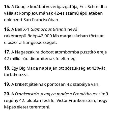
15.
A Google korábbi vezérigazgatója, Eric Schmidt a
vállalat komplexumának 42-es számú épületében
dolgozott San Franciscóban.
16.
A Bell X-1
Glamorous Glennis
nevű
rakétarepülőgép 42 000 láb magasságban törte át
először a hangsebességet.
17.
A Nagaszakira dobott atombomba pusztító ereje
42 millió rúd dinamiténak felelt meg.
18.
Egy Big Mac a napi ajánlott sószükséglet 42%-át
tartalmazza.
19.
A krikett játéknak pontosan 42 szabálya van.
20.
A
Frankenstein, avagy a modern Prométheusz
című
regény 42. oldalán fedi fel Victor Frankenstein, hogy
képes életet teremteni.