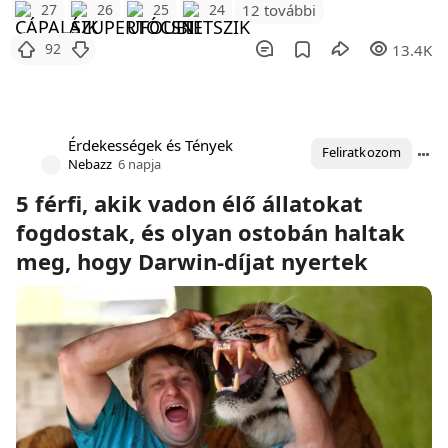
12 további
27
26
25
24
92
13.4K
Érdekességek és Tények
Feliratkozom
Nebazz
6 napja
5 férfi, akik vadon élő állatokat
fogdostak, és olyan ostobán haltak
meg, hogy Darwin-díjat nyertek