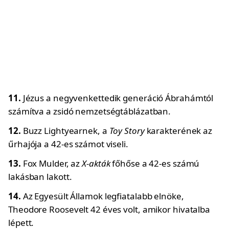
11.
Jézus a negyvenkettedik generáció Ábrahámtól
számítva a zsidó nemzetségtáblázatban.
12.
Buzz Lightyearnek, a
Toy Story
karakterének az
űrhajója a 42-es számot viseli.
13.
Fox Mulder, az
X-akták
főhőse a 42-es számú
lakásban lakott.
14.
Az Egyesült Államok legfiatalabb elnöke,
Theodore Roosevelt 42 éves volt, amikor hivatalba
lépett.