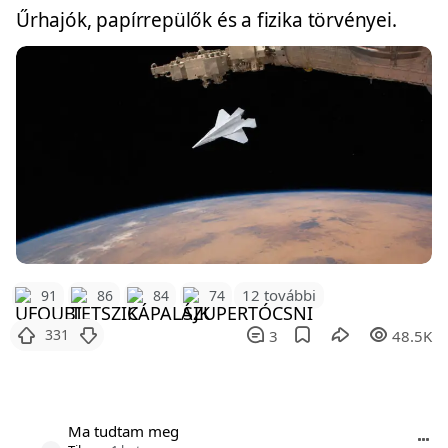
Űrhajók, papírrepülők és a fizika törvényei.
12 további
91
86
84
74
331
3
48.5K
Ma tudtam meg