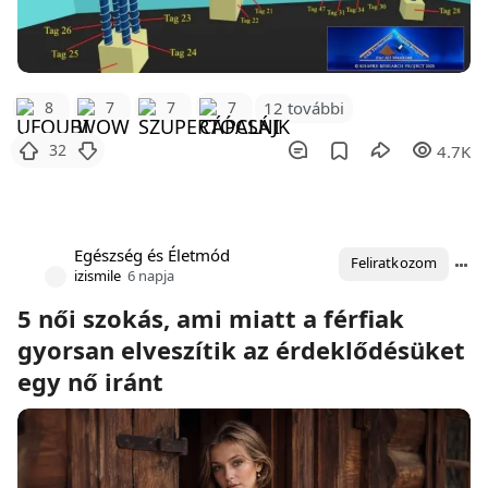
12 további
8
7
7
7
32
4.7K
Egészség és Életmód
Feliratkozom
izismile
6 napja
5 női szokás, ami miatt a férfiak
gyorsan elveszítik az érdeklődésüket
egy nő iránt