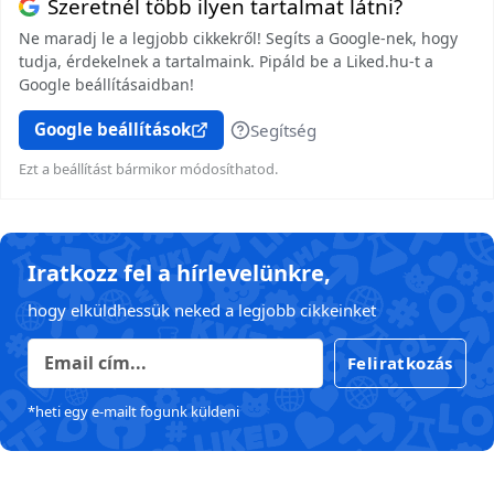
Szeretnél több ilyen tartalmat látni?
Ne maradj le a legjobb cikkekről! Segíts a Google-nek, hogy
tudja, érdekelnek a tartalmaink. Pipáld be a Liked.hu-t a
Google beállításaidban!
Google beállítások
Segítség
Ezt a beállítást bármikor módosíthatod.
Iratkozz fel a hírlevelünkre,
hogy elküldhessük neked a legjobb cikkeinket
Feliratkozás
*heti egy e-mailt fogunk küldeni