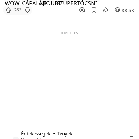
262
38.5K
HIRDETÉS
Érdekességek és Tények