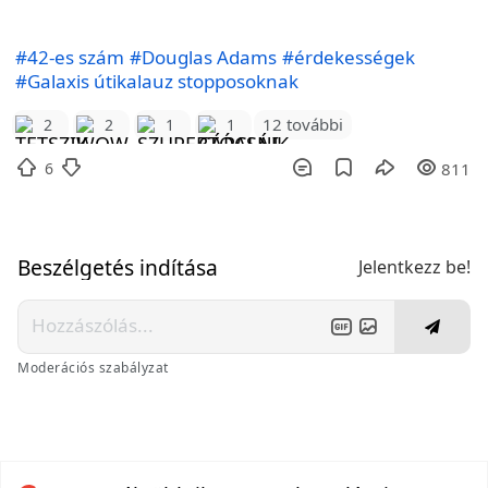
#42-es szám
#Douglas Adams
#érdekességek
#Galaxis útikalauz stopposoknak
12 további
2
2
1
1
6
811
Beszélgetés indítása
Jelentkezz be!
Moderációs szabályzat