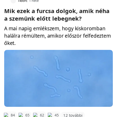
Tiborc
1 hete
Mik ezek a furcsa dolgok, amik néha
a szemünk előtt lebegnek?
A mai napig emlékszem, hogy kiskoromban
halálra rémültem, amikor először felfedeztem
őket.
12 további
84
65
62
45