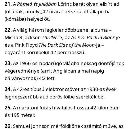
21.
A
Rómeó és Júliában
Lőrinc barát olyan elixírt ad
Júliának, amely „42 órára” tetszhalott állapotba
(kómába) helyezi őt.
22.
A világ három legkelendőbb zenei albuma –
Michael Jackson
Thriller
-je, az AC/DC
Back in Black
-je
és a Pink Floyd
The Dark Side of the Moon
-ja –
egyaránt körülbelül 42 perc hosszú.
23.
Az 1966-os labdarúgó-világbajnokság döntőjének
végeredménye (amit Angliában a mai napig
bálványoznak) 4:2 lett.
24.
A 42-es típusú elektroncsövet az 1930-as évek
legnépszerűbb audioerősítőibe szerelték be.
25.
A maratoni futás hivatalos hossza 42 kilométer
és 195 méter.
26.
Samuel Johnson mérföldkőnek számító műve, az