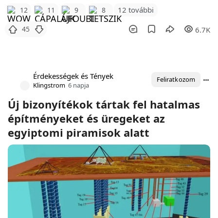
12 további
12
11
9
8
45
6.7K
Érdekességek és Tények
Feliratkozom
Klingstrom
6 napja
Új bizonyítékok tártak fel hatalmas
építményeket és üregeket az
egyiptomi piramisok alatt