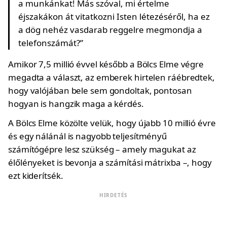
a munkánkat! Más szóval, mi értelme
éjszakákon át vitatkozni Isten létezéséről, ha ez
a dög nehéz vasdarab reggelre megmondja a
telefonszámát?”
Amikor 7,5 millió évvel később a Bölcs Elme végre
megadta a választ, az emberek hirtelen ráébredtek,
hogy valójában bele sem gondoltak, pontosan
hogyan is hangzik maga a kérdés.
A Bölcs Elme közölte velük, hogy újabb 10 millió évre
és egy nálánál is nagyobb teljesítményű
számítógépre lesz szükség – amely magukat az
élőlényeket is bevonja a számítási mátrixba –, hogy
ezt kiderítsék.
HIRDETÉS