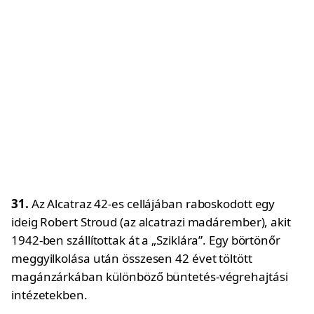
31.
Az Alcatraz 42-es cellájában raboskodott egy
ideig Robert Stroud (az alcatrazi madárember), akit
1942-ben szállítottak át a „Sziklára”. Egy börtönőr
meggyilkolása után összesen 42 évet töltött
magánzárkában különböző büntetés-végrehajtási
intézetekben.