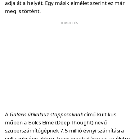
adja át a helyét. Egy másik elmélet szerint ez már
meg is történt.
HIRDETÉS
A
Galaxis útikalauz stopposoknak
című kultikus
műben a Bölcs Elme (Deep Thought) nevű
szuperszámítógépnek 7,5 millió évnyi számításra
volt szüksége ahhoz, hogy meghatározza: az életre,