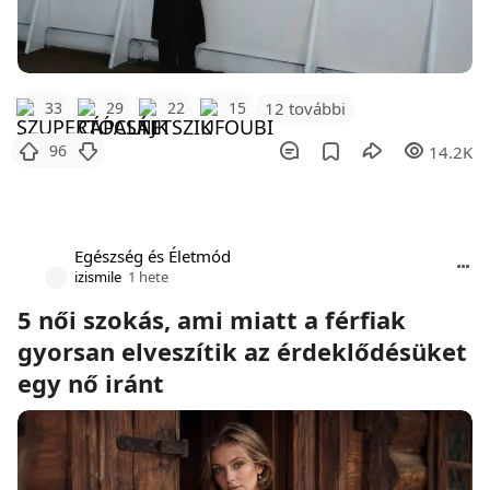
12 további
33
29
22
15
96
14.2K
Egészség és Életmód
izismile
1 hete
5 női szokás, ami miatt a férfiak
gyorsan elveszítik az érdeklődésüket
egy nő iránt