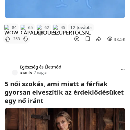
12 további
84
65
62
45
263
38.5K
Egészség és Életmód
izismile
7 napja
5 női szokás, ami miatt a férfiak
gyorsan elveszítik az érdeklődésüket
egy nő iránt