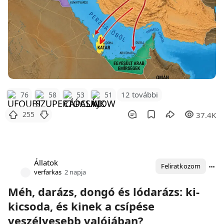
12 további
76
58
53
51
255
37.4K
Állatok
Feliratkozom
verfarkas
2 napja
Méh, darázs, dongó és lódarázs: ki-
kicsoda, és kinek a csípése
veszélyesebb valójában?