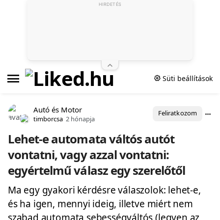
HIRDETÉS
Süti beállítások
Autó és Motor
Feliratkozom
timborcsa
2 hónapja
Lehet-e automata váltós autót
vontatni, vagy azzal vontatni:
egyértelmű válasz egy szerelőtől
Ma egy gyakori kérdésre válaszolok: lehet-e,
és ha igen, mennyi ideig, illetve miért nem
szabad automata sebességváltós (legyen az