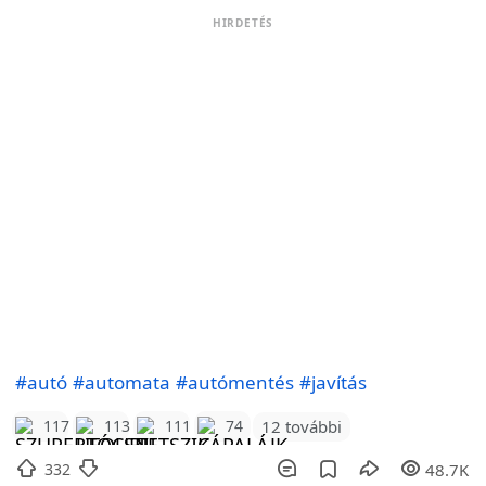
HIRDETÉS
#autó
#automata
#autómentés
#javítás
12 további
117
113
111
74
332
48.7K