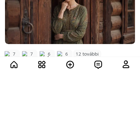
12 további
7
7
6
6
28
4.1K
Mutass többet