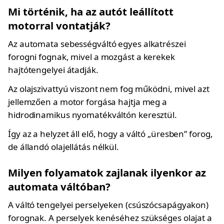
Mi történik, ha az autót leállított
motorral vontatják?
Az automata sebességváltó egyes alkatrészei
forogni fognak, mivel a mozgást a kerekek
hajtótengelyei átadják.
Az olajszivattyú viszont nem fog működni, mivel azt
jellemzően a motor forgása hajtja meg a
hidrodinamikus nyomatékváltón keresztül.
Így az a helyzet áll elő, hogy a váltó „üresben” forog,
de állandó olajellátás nélkül.
Milyen folyamatok zajlanak ilyenkor az
automata váltóban?
A váltó tengelyei perselyeken (csúszócsapágyakon)
forognak. A perselyek kenéséhez szükséges olajat a