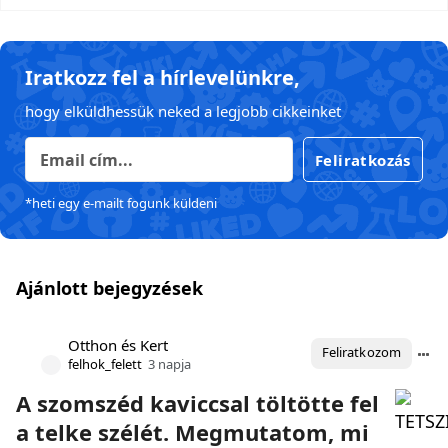
Iratkozz fel a hírlevelünkre,
hogy elküldhessük neked a legjobb cikkeinket
Feliratkozás
*heti egy e-mailt fogunk küldeni
Ajánlott bejegyzések
Otthon és Kert
Feliratkozom
felhok_felett
3 napja
A szomszéd kaviccsal töltötte fel
a telke szélét. Megmutatom, mi