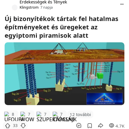
Érdekességek és Tények
Klingstrom
7 napja
Új bizonyítékok tártak fel hatalmas
építményeket és üregeket az
egyiptomi piramisok alatt
12 további
8
7
7
7
33
4.7K