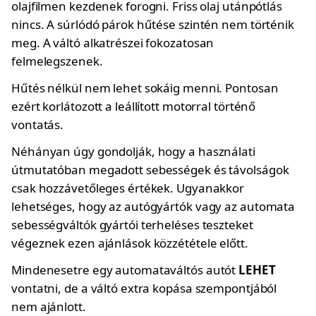
olajfilmen kezdenek forogni. Friss olaj utánpótlás
nincs. A súrlódó párok hűtése szintén nem történik
meg. A váltó alkatrészei fokozatosan
felmelegszenek.
Hűtés nélkül nem lehet sokáig menni. Pontosan
ezért korlátozott a leállított motorral történő
vontatás.
Néhányan úgy gondolják, hogy a használati
útmutatóban megadott sebességek és távolságok
csak hozzávetőleges értékek. Ugyanakkor
lehetséges, hogy az autógyártók vagy az automata
sebességváltók gyártói terheléses teszteket
végeznek ezen ajánlások közzététele előtt.
Mindenesetre egy automataváltós autót
LEHET
vontatni, de a váltó extra kopása szempontjából
nem ajánlott.