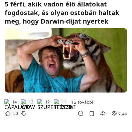
5 férfi, akik vadon élő állatokat
fogdostak, és olyan ostobán haltak
meg, hogy Darwin-díjat nyertek
12 további
14
12
12
11
50
7.4K