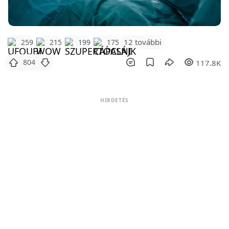
12 további
259
215
199
175
804
117.8K
HIRDETÉS