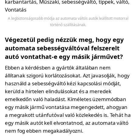
A legbiztonságosabb módja az automata váltós autók leállított motorral
történő szállításának.
Végezetül pedig nézzük meg, hogy egy
automata sebességváltóval felszerelt
autó vontathat-e egy másik járművet?
Ebben a kérdésben a gyártók általában nem
állítanak szigorú korlátozásokat. Azt javasolják, hogy
használd a sebességváltó kézi kapcsolási módját,
kerüld a hirtelen elindulásokat és a meredek
emelkedőn való haladást. Kíméletes üzemmódban
egy másik jármű vontatása megengedett, ahogyan
a megrakott utánfutóval való közlekedés is. Tehát ha
egy másik autót kell elvontatnod, az automata váltó
nem fog ebben megakadályozni.