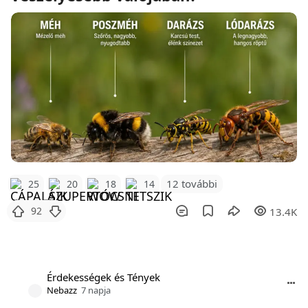
12 további
25
20
18
14
92
13.4K
Érdekességek és Tények
Nebazz
7 napja