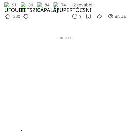
12 további
91
86
84
74
330
3
48.4K
HIRDETÉS