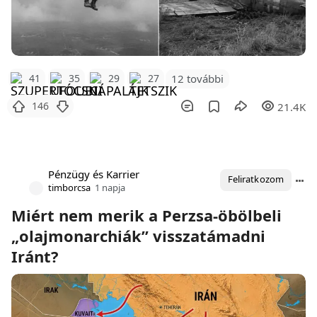
12 további
41
35
29
27
146
21.4K
Pénzügy és Karrier
Feliratkozom
timborcsa
1 napja
Miért nem merik a Perzsa-öbölbeli
„olajmonarchiák” visszatámadni
Iránt?