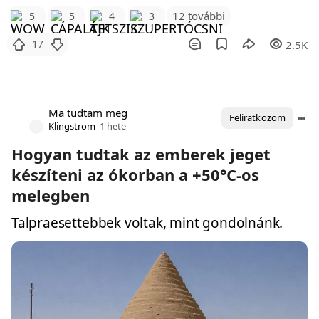
12 további
5
5
4
3
17
2.5K
Ma tudtam meg
Feliratkozom
Klingstrom
1 hete
Hogyan tudtak az emberek jeget
készíteni az ókorban a +50°C-os
melegben
Talpraesettebbek voltak, mint gondolnánk.