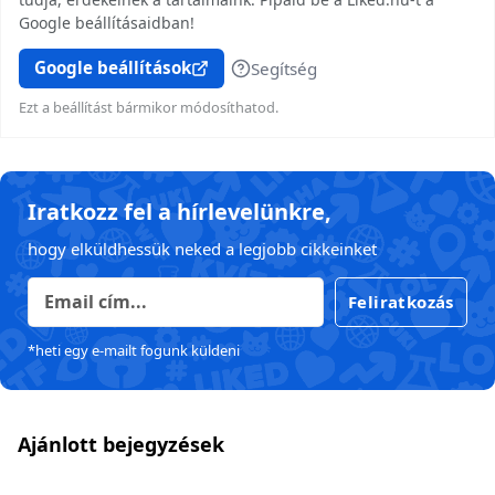
Google beállításaidban!
Google beállítások
Segítség
Ezt a beállítást bármikor módosíthatod.
Iratkozz fel a hírlevelünkre,
hogy elküldhessük neked a legjobb cikkeinket
Feliratkozás
*heti egy e-mailt fogunk küldeni
Ajánlott bejegyzések