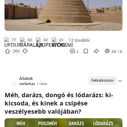
12 további
77
60
42
41
260
2
38.1K
Állatok
Feliratkozom
verfarkas
1 hete
Méh, darázs, dongó és lódarázs: ki-
kicsoda, és kinek a csípése
veszélyesebb valójában?