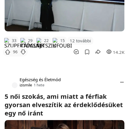
12 további
33
29
22
15
96
14.2K
Egészség és Életmód
izismile
1 hete
5 női szokás, ami miatt a férfiak
gyorsan elveszítik az érdeklődésüket
egy nő iránt