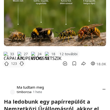
12 további
33
27
24
18
123
18.0K
Ma tudtam meg
timborcsa
1 hete
Ha ledobunk egy papírrepülőt a
Nemzetközi Űrállomásról, akkor el