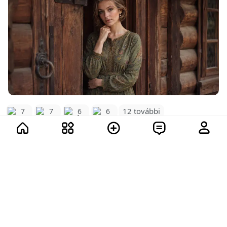
12 további
7
7
6
6
28
4.1K
Mutass többet