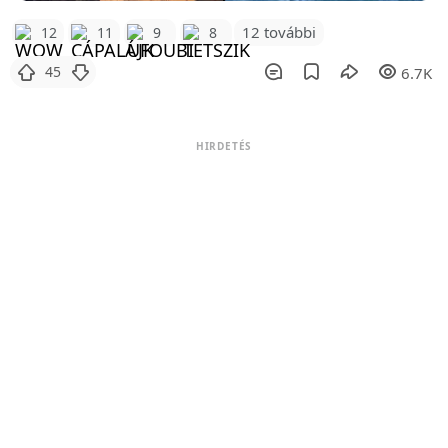
12 további
12
11
9
8
45
6.7K
HIRDETÉS