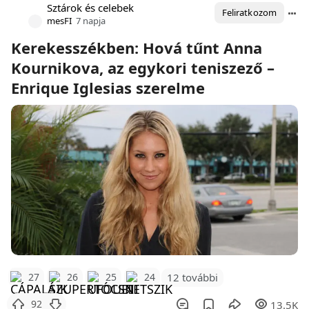
Sztárok és celebek
Feliratkozom
mesFI
7 napja
Kerekesszékben: Hová tűnt Anna
Kournikova, az egykori teniszező –
Enrique Iglesias szerelme
12 további
27
26
25
24
92
13.5K