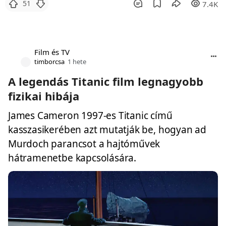
51
7.4K
Film és TV
timborcsa
1 hete
A legendás Titanic film legnagyobb
fizikai hibája
James Cameron 1997-es Titanic című
kasszasikerében azt mutatják be, hogyan ad
Murdoch parancsot a hajtóművek
hátramenetbe kapcsolására.