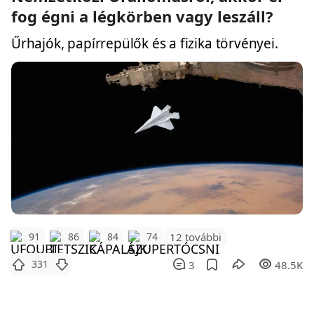
fog égni a légkörben vagy leszáll?
Űrhajók, papírrepülők és a fizika törvényei.
12 további
91
86
84
74
331
3
48.5K