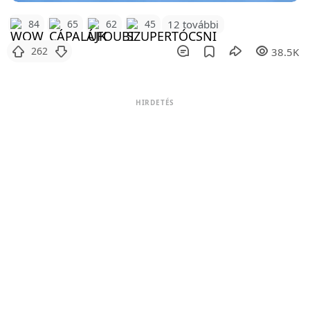
12 további
84
65
62
45
262
38.5K
HIRDETÉS