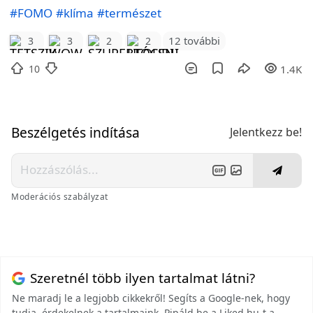
#FOMO
#klíma
#természet
12 további
3
3
2
2
10
1.4K
Beszélgetés indítása
Jelentkezz be!
Moderációs szabályzat
Szeretnél több ilyen tartalmat látni?
Ne maradj le a legjobb cikkekről! Segíts a Google-nek, hogy
tudja, érdekelnek a tartalmaink. Pipáld be a Liked.hu-t a