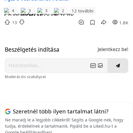
12 további
4
3
3
2
13
1.8K
Beszélgetés indítása
Jelentkezz be!
Moderációs szabályzat
Szeretnél több ilyen tartalmat látni?
Ne maradj le a legjobb cikkekről! Segíts a Google-nek, hogy
tudja, érdekelnek a tartalmaink. Pipáld be a Liked.hu-t a
Google beállításaidban!