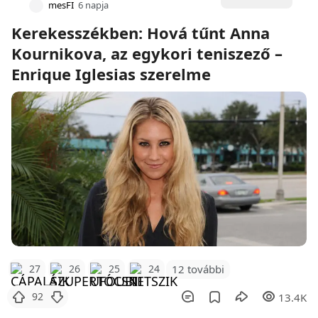
mesFI
6 napja
Kerekesszékben: Hová tűnt Anna
Kournikova, az egykori teniszező –
Enrique Iglesias szerelme
12 további
27
26
25
24
92
13.4K