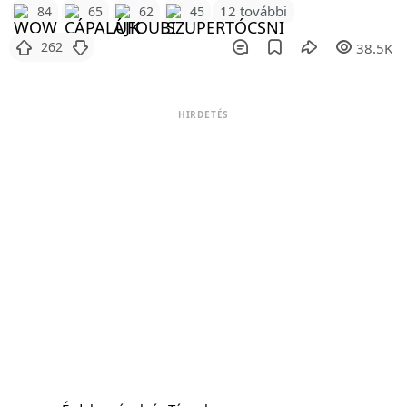
12 további
84
65
62
45
262
38.5K
HIRDETÉS