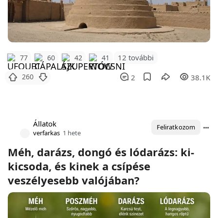
12 további
77
60
42
41
260
2
38.1K
Állatok
Feliratkozom
verfarkas
1 hete
Méh, darázs, dongó és lódarázs: ki-
kicsoda, és kinek a csípése
veszélyesebb valójában?