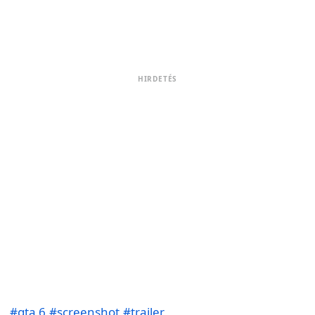
HIRDETÉS
#gta 6
#screenshot
#trailer