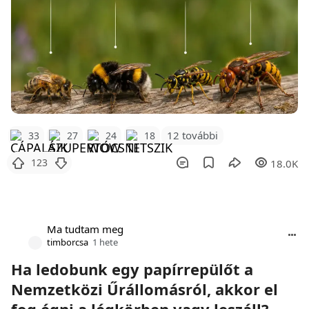
12 további
33
27
24
18
123
18.0K
Ma tudtam meg
timborcsa
1 hete
Ha ledobunk egy papírrepülőt a
Nemzetközi Űrállomásról, akkor el
fog égni a légkörben vagy leszáll?