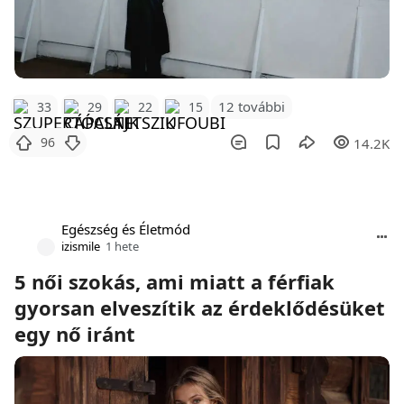
12 további
33
29
22
15
96
14.2K
Egészség és Életmód
izismile
1 hete
5 női szokás, ami miatt a férfiak
gyorsan elveszítik az érdeklődésüket
egy nő iránt