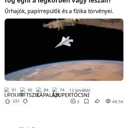
Űrhajók, papírrepülők és a fizika törvényei.
12 további
91
86
84
74
331
3
48.5K