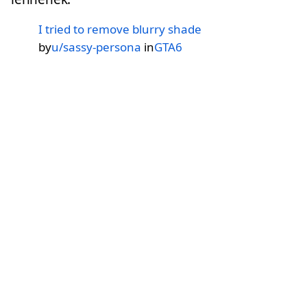
I tried to remove blurry shade
by
u/sassy-persona
in
GTA6