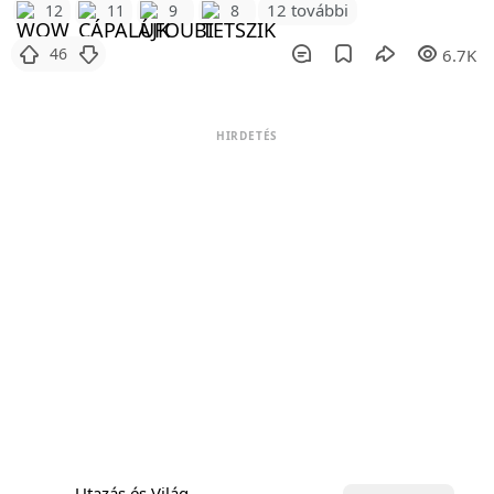
12 további
12
11
9
8
46
6.7K
HIRDETÉS
Utazás és Világ