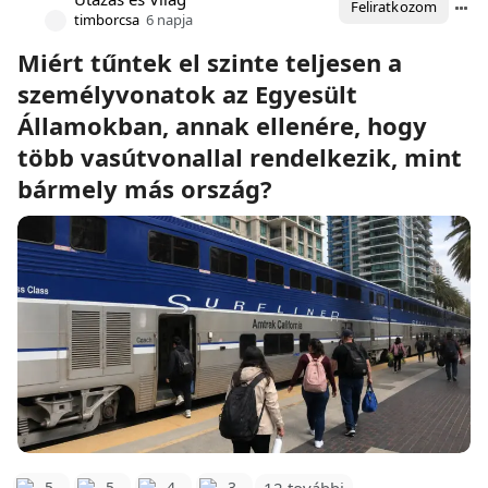
Feliratkozom
timborcsa
6 napja
Miért tűntek el szinte teljesen a
személyvonatok az Egyesült
Államokban, annak ellenére, hogy
több vasútvonallal rendelkezik, mint
bármely más ország?
12 további
5
5
4
3