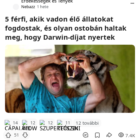
Érdekességek és Tények
Nebazz
1 hete
5 férfi, akik vadon élő állatokat
fogdostak, és olyan ostobán haltak
meg, hogy Darwin-díjat nyertek
12 további
14
12
12
11
51
7.4K