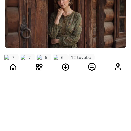
12 további
7
7
6
6
28
4.1K
Mutass többet