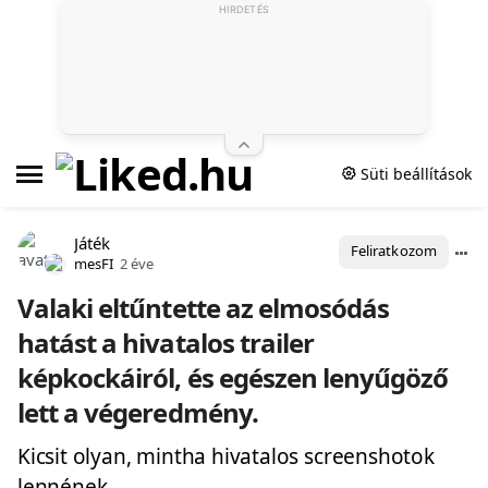
HIRDETÉS
Süti beállítások
Játék
Feliratkozom
mesFI
2 éve
Valaki eltűntette az elmosódás
hatást a hivatalos trailer
képkockáiról, és egészen lenyűgöző
lett a végeredmény.
Kicsit olyan, mintha hivatalos screenshotok
lennének.