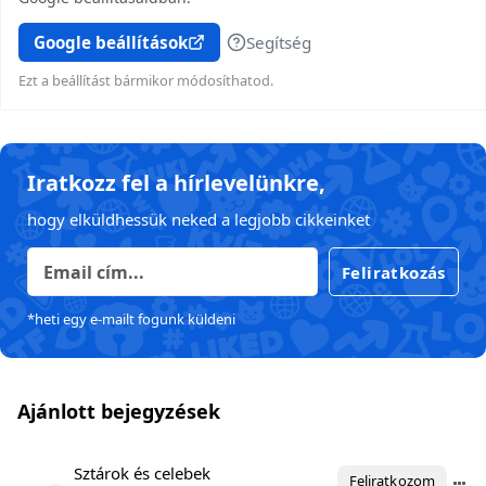
Google beállítások
Segítség
Ezt a beállítást bármikor módosíthatod.
Iratkozz fel a hírlevelünkre,
hogy elküldhessük neked a legjobb cikkeinket
Feliratkozás
*heti egy e-mailt fogunk küldeni
Ajánlott bejegyzések
Sztárok és celebek
Feliratkozom