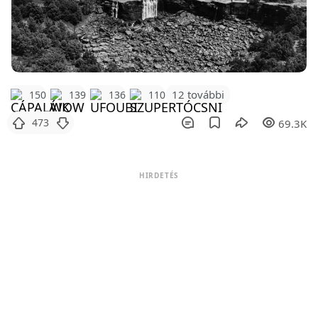
12 további
150
139
136
110
473
69.3K
HIRDETÉS