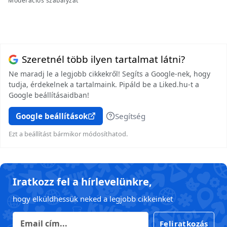
Moderációs szabályzat
Szeretnél több ilyen tartalmat látni?
Ne maradj le a legjobb cikkekről! Segíts a Google-nek, hogy
tudja, érdekelnek a tartalmaink. Pipáld be a Liked.hu-t a
Google beállításaidban!
Google beállítások
Segítség
Ezt a beállítást bármikor módosíthatod.
Iratkozz fel a hírlevelünkre,
hogy elküldhessük neked a legjobb cikkeinket
Feliratkozás