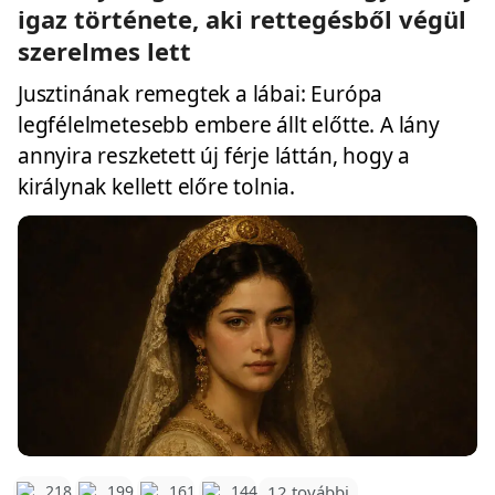
igaz története, aki rettegésből végül
szerelmes lett
Jusztinának remegtek a lábai: Európa
legfélelmetesebb embere állt előtte. A lány
annyira reszketett új férje láttán, hogy a
királynak kellett előre tolnia.
12 további
218
199
161
144