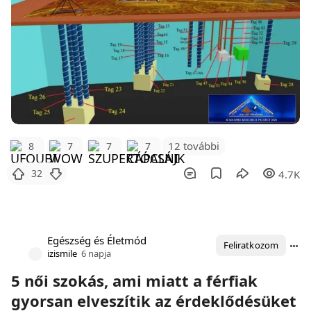
12 további
8
7
7
7
32
4.7K
Egészség és Életmód
Feliratkozom
izismile
6 napja
5 női szokás, ami miatt a férfiak
gyorsan elveszítik az érdeklődésüket