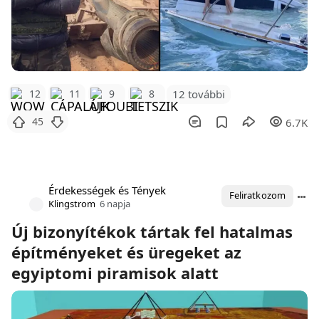
12 további
12
11
9
8
45
6.7K
Érdekességek és Tények
Feliratkozom
Klingstrom
6 napja
Új bizonyítékok tártak fel hatalmas
építményeket és üregeket az
egyiptomi piramisok alatt