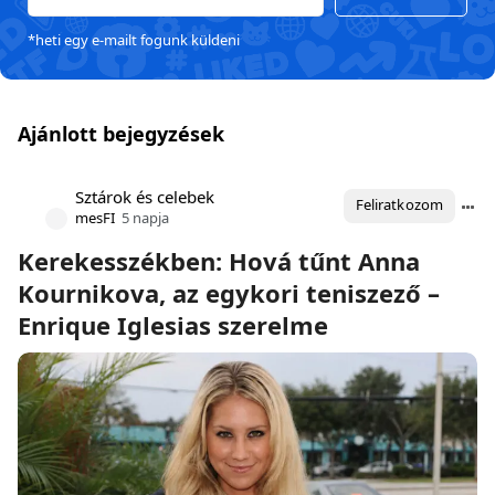
*heti egy e-mailt fogunk küldeni
Ajánlott bejegyzések
Sztárok és celebek
Feliratkozom
mesFI
5 napja
Kerekesszékben: Hová tűnt Anna
Kournikova, az egykori teniszező –
Enrique Iglesias szerelme