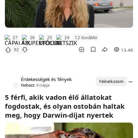
12 további
27
26
25
24
92
13.4K
Érdekességek és Tények
Feliratkozom
Nebazz
6 napja
5 férfi, akik vadon élő állatokat
fogdostak, és olyan ostobán haltak
meg, hogy Darwin-díjat nyertek