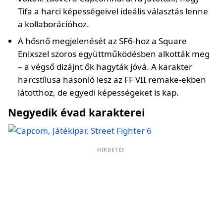
Tifa a harci képességeivel ideális választás lenne
a kollaborációhoz.
A hősnő megjelenését az SF6-hoz a Square
Enixszel szoros együttműködésben alkották meg
– a végső dizájnt ők hagyták jóvá. A karakter
harcstílusa hasonló lesz az FF VII remake-ekben
látotthoz, de egyedi képességeket is kap.
Negyedik évad karakterei
HIRDETÉS