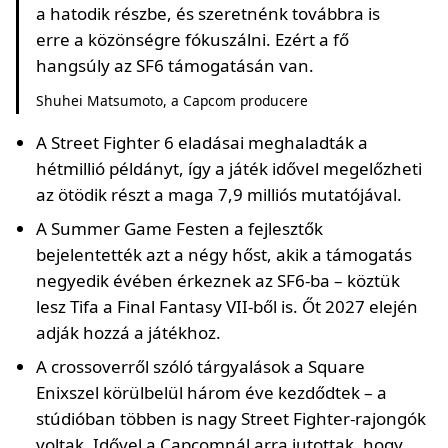
a hatodik részbe, és szeretnénk továbbra is
erre a közönségre fókuszálni. Ezért a fő
hangsúly az SF6 támogatásán van.
Shuhei Matsumoto, a Capcom producere
A Street Fighter 6 eladásai meghaladták a
hétmillió példányt, így a játék idővel megelőzheti
az ötödik részt a maga 7,9 milliós mutatójával.
A Summer Game Festen a fejlesztők
bejelentették azt a négy hőst, akik a támogatás
negyedik évében érkeznek az SF6-ba – köztük
lesz Tifa a Final Fantasy VII-ből is. Őt 2027 elején
adják hozzá a játékhoz.
A crossoverről szóló tárgyalások a Square
Enixszel körülbelül három éve kezdődtek – a
stúdióban többen is nagy Street Fighter-rajongók
voltak. Idővel a Capcomnál arra jutottak, hogy