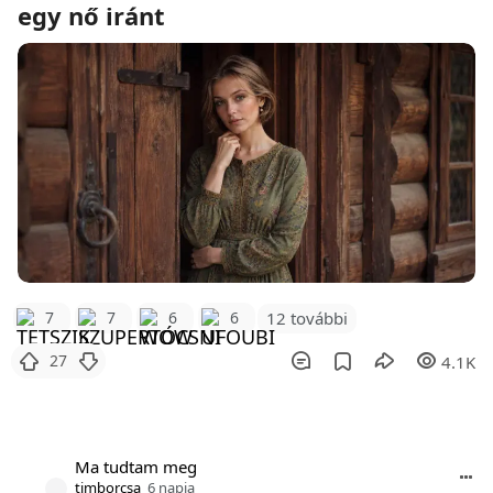
egy nő iránt
12 további
7
7
6
6
27
4.1K
Ma tudtam meg
timborcsa
6 napja