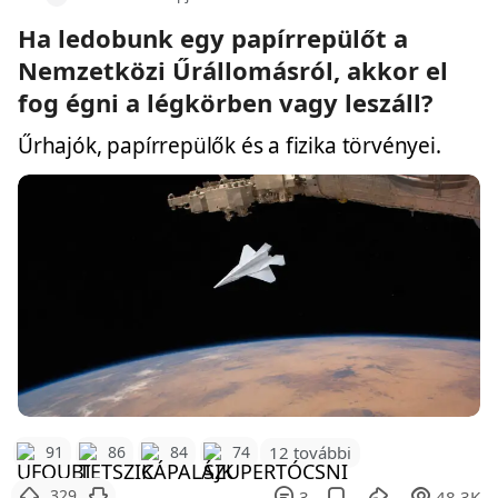
Ha ledobunk egy papírrepülőt a
Nemzetközi Űrállomásról, akkor el
fog égni a légkörben vagy leszáll?
Űrhajók, papírrepülők és a fizika törvényei.
12 további
91
86
84
74
329
3
48.3K