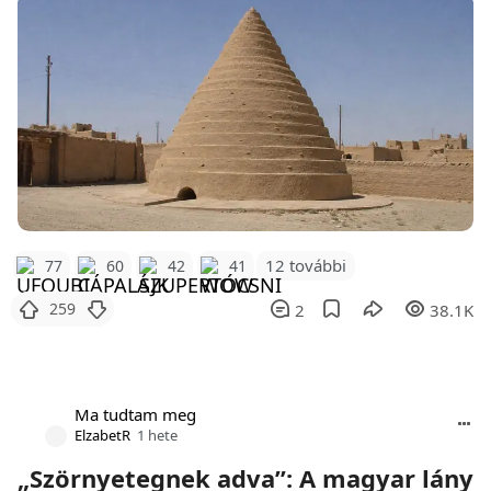
12 további
77
60
42
41
259
2
38.1K
Ma tudtam meg
ElzabetR
1 hete
„Szörnyetegnek adva”: A magyar lány