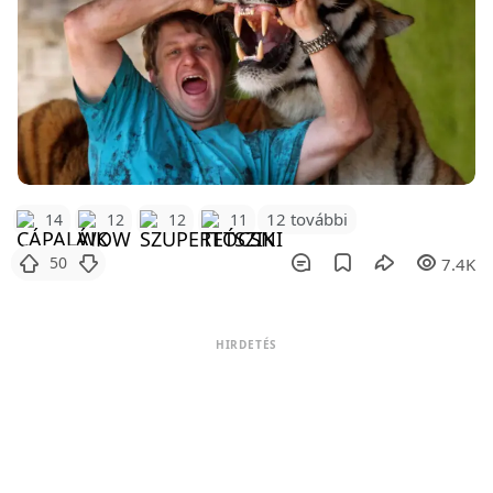
12 további
14
12
12
11
50
7.4K
HIRDETÉS