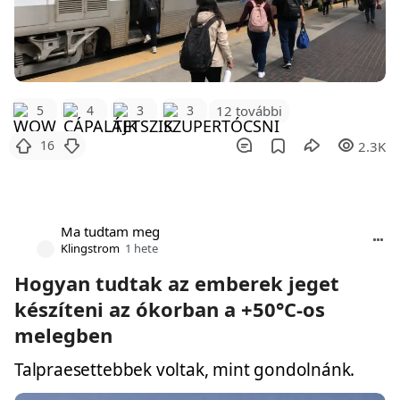
12 további
5
4
3
3
16
2.3K
Ma tudtam meg
Klingstrom
1 hete
Hogyan tudtak az emberek jeget
készíteni az ókorban a +50°C-os
melegben
Talpraesettebbek voltak, mint gondolnánk.