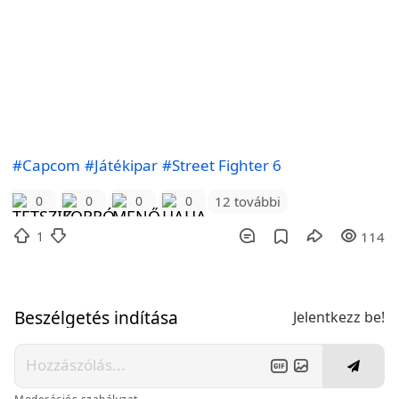
#Capcom
#Játékipar
#Street Fighter 6
12 további
0
0
0
0
1
114
Beszélgetés indítása
Jelentkezz be!