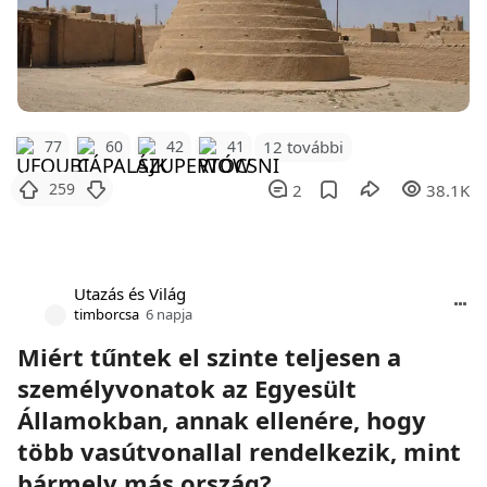
12 további
77
60
42
41
259
2
38.1K
Utazás és Világ
timborcsa
6 napja
Miért tűntek el szinte teljesen a
személyvonatok az Egyesült
Államokban, annak ellenére, hogy
több vasútvonallal rendelkezik, mint
bármely más ország?