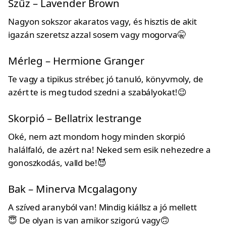
Szűz – Lavender Brown
Nagyon sokszor akaratos vagy, és hisztis de akit
igazán szeretsz azzal sosem vagy mogorva🤫
Mérleg – Hermione Granger
Te vagy a tipikus stréber, jó tanuló, könyvmoly, de
azért te is meg tudod szedni a szabályokat!😉
Skorpió – Bellatrix lestrange
Oké, nem azt mondom hogy minden skorpió
halálfaló, de azért na! Neked sem esik nehezedre a
gonoszkodás, valld be!😈
Bak – Minerva Mcgalagony
A szíved aranyból van! Mindig kiállsz a jó mellett
😇 De olyan is van amikor szigorú vagy🙃