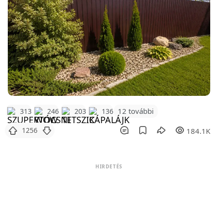
12 további
313
246
203
136
1256
184.1K
HIRDETÉS