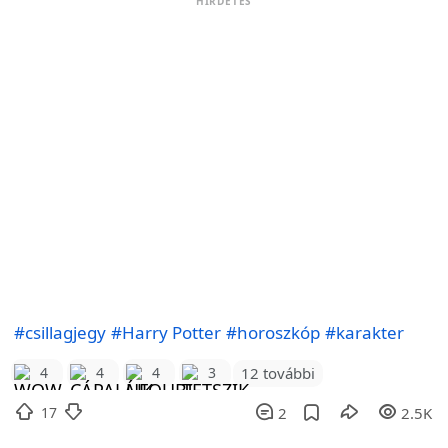
HIRDETÉS
#csillagjegy
#Harry Potter
#horoszkóp
#karakter
12 további
4
4
4
3
17
2
2.5K