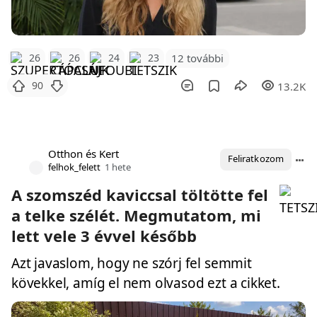
12 további
26
26
24
23
90
13.2K
Otthon és Kert
Feliratkozom
felhok_felett
1 hete
A szomszéd kaviccsal töltötte fel
a telke szélét. Megmutatom, mi
lett vele 3 évvel később
Azt javaslom, hogy ne szórj fel semmit
kövekkel, amíg el nem olvasod ezt a cikket.