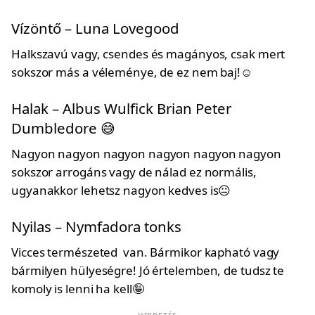
Vízöntő – Luna Lovegood
Halkszavú vagy, csendes és magányos, csak mert
sokszor más a véleménye, de ez nem baj!☺️
Halak – Albus Wulfick Brian Peter
Dumbledore 😅
Nagyon nagyon nagyon nagyon nagyon nagyon
sokszor arrogáns vagy de nálad ez normális,
ugyanakkor lehetsz nagyon kedves is😐
Nyilas – Nymfadora tonks
Vicces természeted van. Bármikor kapható vagy
bármilyen hülyeségre! Jó értelemben, de tudsz te
komoly is lenni ha kell🤪