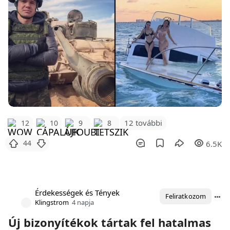
12 további
12
10
9
8
44
6.5K
Érdekességek és Tények
Feliratkozom
Klingstrom
4 napja
Új bizonyítékok tártak fel hatalmas