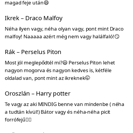
magad feje után😄
Ikrek – Draco Malfoy
Néha ilyen vagy, néha olyan vagy, pont mint Draco
malfoy! Naaaaa azért még nem vagy halálfaló!😏
Rák – Perselus Piton
Most jól meglepődtél mi?😃 Perselus Piton lehet
nagyon mogorva és nagyon kedves is, kétféle
oldalad van, pont mint az ikreknek🤭
Oroszlán – Harry potter
Te vagy az aki MINDIG benne van mindenbe ( néha
a tudtán kívül!) Bátor vagy és néha-néha picit
forrófejű🤷‍♂️