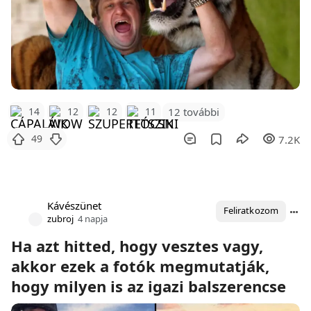
12 további
14
12
12
11
49
7.2K
Kávészünet
Feliratkozom
zubroj
4 napja
Ha azt hitted, hogy vesztes vagy,
akkor ezek a fotók megmutatják,
hogy milyen is az igazi balszerencse