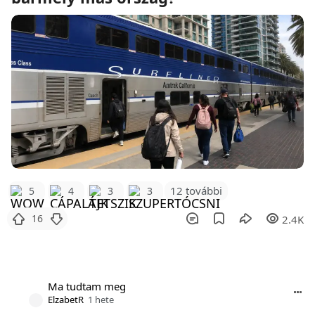
12 további
5
4
3
3
16
2.4K
Ma tudtam meg
ElzabetR
1 hete