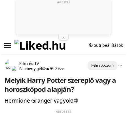
HIRDETÉS
Süti beállítások
Film és TV
Feliratkozom
Blueberry girl😄🫐💗
2 éve
Melyik Harry Potter szereplő vagy a
horoszkópod alapján?
Hermione Granger vagyok!📘
HIRDETÉS