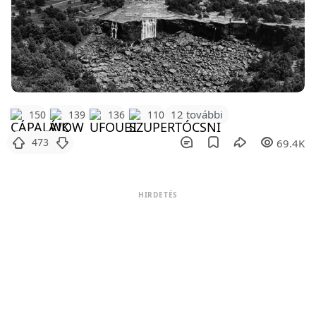
12 további
150
139
136
110
473
69.4K
HIRDETÉS