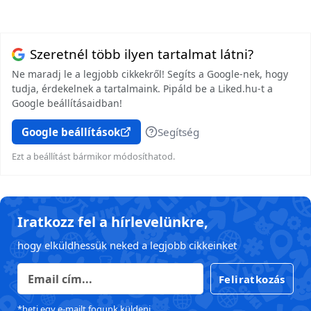
Szeretnél több ilyen tartalmat látni?
Ne maradj le a legjobb cikkekről! Segíts a Google-nek, hogy
tudja, érdekelnek a tartalmaink. Pipáld be a Liked.hu-t a
Google beállításaidban!
Google beállítások
Segítség
Ezt a beállítást bármikor módosíthatod.
Iratkozz fel a hírlevelünkre,
hogy elküldhessük neked a legjobb cikkeinket
Feliratkozás
*heti egy e-mailt fogunk küldeni