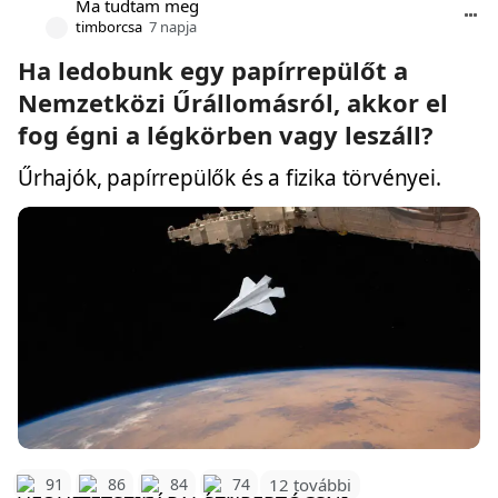
Ma tudtam meg
timborcsa
7 napja
Ha ledobunk egy papírrepülőt a
Nemzetközi Űrállomásról, akkor el
fog égni a légkörben vagy leszáll?
Űrhajók, papírrepülők és a fizika törvényei.
12 további
91
86
84
74