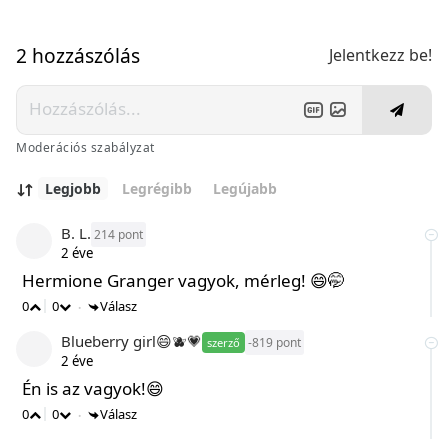
2 hozzászólás
Jelentkezz be!
Moderációs szabályzat
Legjobb
Legrégibb
Legújabb
B. L.
214
2 éve
Hermione Granger vagyok, mérleg! 😄🤭
0
0
Válasz
•
Blueberry girl😄🫐💗
-819
szerző
2 éve
Én is az vagyok!😄
0
0
Válasz
•