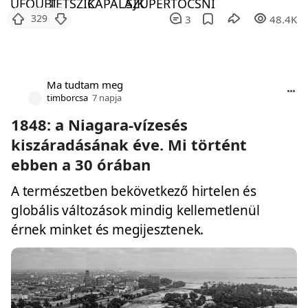
329
3
48.4K
Ma tudtam meg
timborcsa
7 napja
1848: a Niagara-vízesés
kiszáradásának éve. Mi történt
ebben a 30 órában
A természetben bekövetkező hirtelen és
globális változások mindig kellemetlenül
érnek minket és megijesztenek.