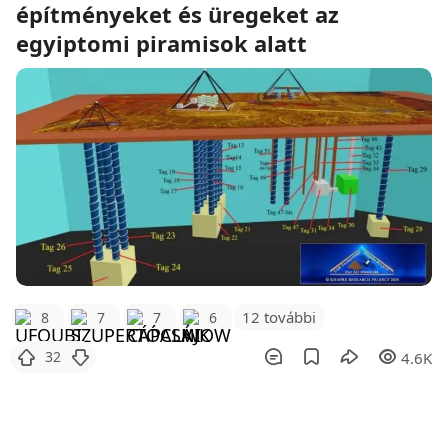
építményeket és üregeket az
egyiptomi piramisok alatt
12 további
8
7
7
6
32
4.6K