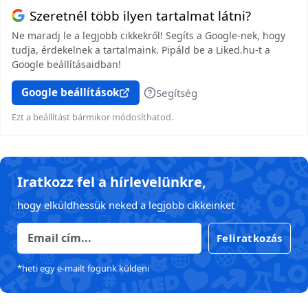
Szeretnél több ilyen tartalmat látni?
Ne maradj le a legjobb cikkekről! Segíts a Google-nek, hogy
tudja, érdekelnek a tartalmaink. Pipáld be a Liked.hu-t a
Google beállításaidban!
Google beállítások
Segítség
Ezt a beállítást bármikor módosíthatod.
Iratkozz fel a hírlevelünkre,
hogy elküldhessük neked a legjobb cikkeinket
Feliratkozás
*heti egy e-mailt fogunk küldeni