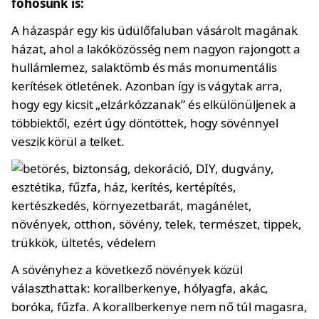
főhősünk is:
A házaspár egy kis üdülőfaluban vásárolt magának
házat, ahol a lakóközösség nem nagyon rajongott a
hullámlemez, salaktömb és más monumentális
kerítések ötletének. Azonban így is vágytak arra,
hogy egy kicsit „elzárkózzanak” és elkülönüljenek a
többiektől, ezért úgy döntöttek, hogy sövénnyel
veszik körül a telket.
A sövényhez a következő növények közül
választhattak: korallberkenye, hólyagfa, akác,
boróka, fűzfa. A korallberkenye nem nő túl magasra,