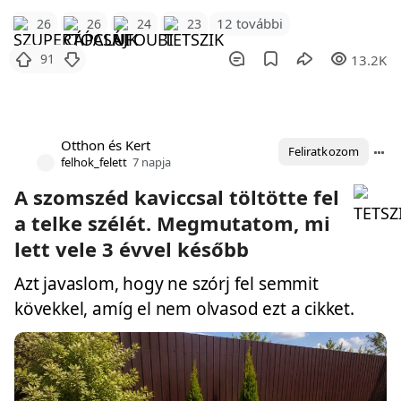
12 további
26
26
24
23
91
13.2K
Otthon és Kert
Feliratkozom
felhok_felett
7 napja
A szomszéd kaviccsal töltötte fel
a telke szélét. Megmutatom, mi
lett vele 3 évvel később
Azt javaslom, hogy ne szórj fel semmit
kövekkel, amíg el nem olvasod ezt a cikket.