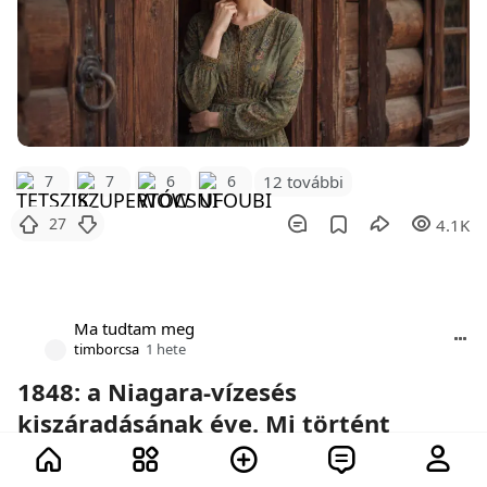
12 további
7
7
6
6
27
4.1K
Ma tudtam meg
timborcsa
1 hete
1848: a Niagara-vízesés
kiszáradásának éve. Mi történt
ebben a 30 órában