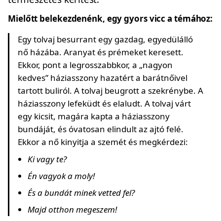
Mielőtt belekezdenénk, egy gyors vicc a témához:
Egy tolvaj besurrant egy gazdag, egyedülálló
nő házába. Aranyat és prémeket keresett.
Ekkor, pont a legrosszabbkor, a „nagyon
kedves” háziasszony hazatért a barátnőivel
tartott buliról. A tolvaj beugrott a szekrénybe. A
háziasszony lefeküdt és elaludt. A tolvaj várt
egy kicsit, magára kapta a háziasszony
bundáját, és óvatosan elindult az ajtó felé.
Ekkor a nő kinyitja a szemét és megkérdezi:
Ki vagy te?
Én vagyok a moly!
És a bundát minek vetted fel?
Majd otthon megeszem!