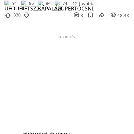
12 további
91
86
84
74
330
3
48.4K
HIRDETÉS