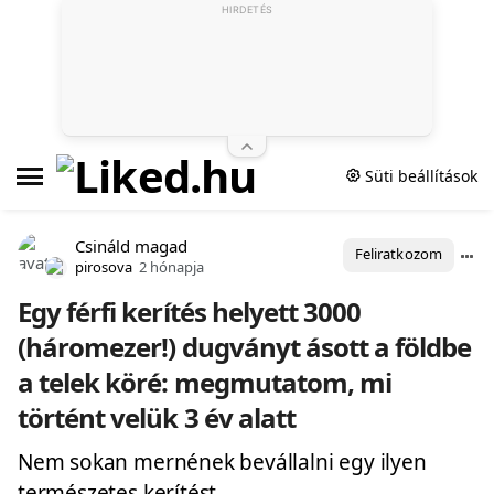
HIRDETÉS
Süti beállítások
Csináld magad
Feliratkozom
pirosova
2 hónapja
Egy férfi kerítés helyett 3000
(háromezer!) dugványt ásott a földbe
a telek köré: megmutatom, mi
történt velük 3 év alatt
Nem sokan mernének bevállalni egy ilyen
természetes kerítést.