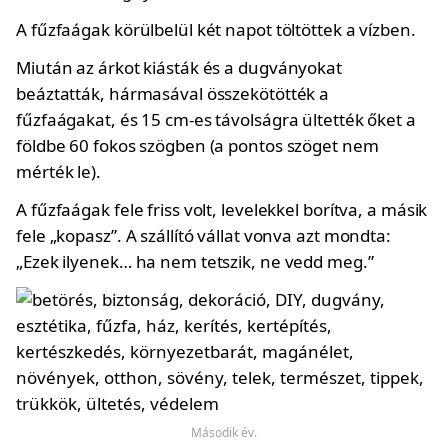
A fűzfaágak körülbelül két napot töltöttek a vízben.
Miután az árkot kiásták és a dugványokat
beáztatták, hármasával összekötötték a
fűzfaágakat, és 15 cm-es távolságra ültették őket a
földbe 60 fokos szögben (a pontos szöget nem
mérték le).
A fűzfaágak fele friss volt, levelekkel borítva, a másik
fele „kopasz”. A szállító vállat vonva azt mondta:
„Ezek ilyenek… ha nem tetszik, ne vedd meg.”
Második év.