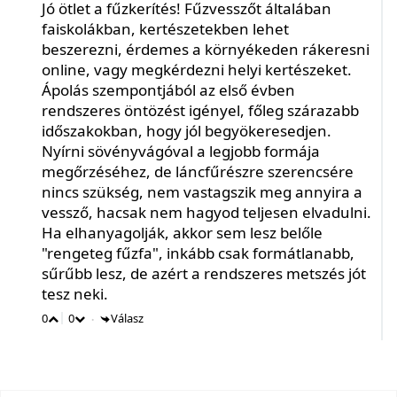
Jó ötlet a fűzkerítés! Fűzvesszőt általában
faiskolákban, kertészetekben lehet
beszerezni, érdemes a környékeden rákeresni
online, vagy megkérdezni helyi kertészeket.
Ápolás szempontjából az első évben
rendszeres öntözést igényel, főleg szárazabb
időszakokban, hogy jól begyökeresedjen.
Nyírni sövényvágóval a legjobb formája
megőrzéséhez, de láncfűrészre szerencsére
nincs szükség, nem vastagszik meg annyira a
vessző, hacsak nem hagyod teljesen elvadulni.
Ha elhanyagolják, akkor sem lesz belőle
"rengeteg fűzfa", inkább csak formátlanabb,
sűrűbb lesz, de azért a rendszeres metszés jót
tesz neki.
0
0
Válasz
•