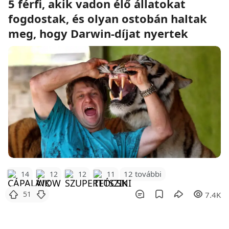
5 férfi, akik vadon élő állatokat
fogdostak, és olyan ostobán haltak
meg, hogy Darwin-díjat nyertek
12 további
14
12
12
11
51
7.4K