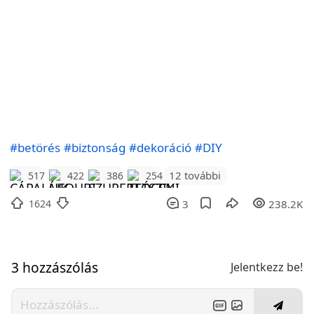
#betörés
#biztonság
#dekoráció
#DIY
12 további
517
422
386
254
1624
3
238.2K
3 hozzászólás
Jelentkezz be!