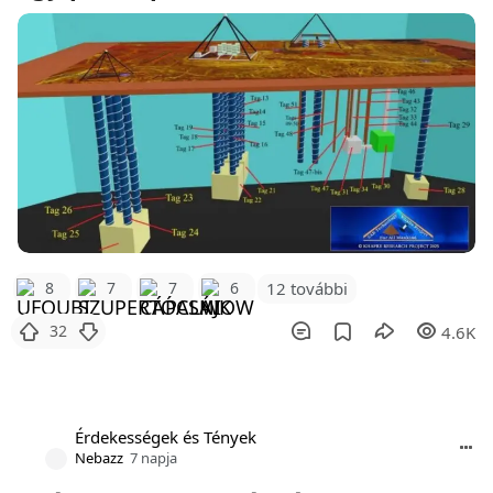
12 további
8
7
7
6
32
4.6K
Érdekességek és Tények
Nebazz
7 napja