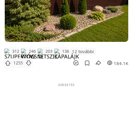
12 további
312
246
203
136
1255
184.1K
HIRDETÉS