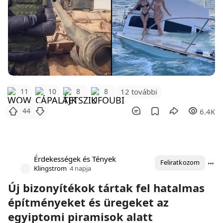
12 további
11
10
8
8
44
6.4K
Érdekességek és Tények
Feliratkozom
Klingstrom
4 napja
Új bizonyítékok tártak fel hatalmas
építményeket és üregeket az
egyiptomi piramisok alatt