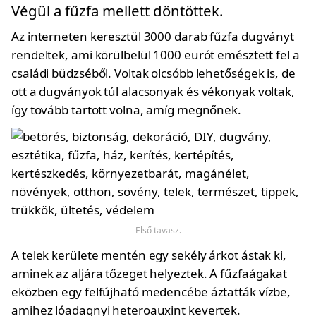
Végül a fűzfa mellett döntöttek.
Az interneten keresztül 3000 darab fűzfa dugványt
rendeltek, ami körülbelül 1000 eurót emésztett fel a
családi büdzséből. Voltak olcsóbb lehetőségek is, de
ott a dugványok túl alacsonyak és vékonyak voltak,
így tovább tartott volna, amíg megnőnek.
Első tavasz.
A telek kerülete mentén egy sekély árkot ástak ki,
aminek az aljára tőzeget helyeztek. A fűzfaágakat
eközben egy felfújható medencébe áztatták vízbe,
amihez lóadagnyi heteroauxint kevertek.