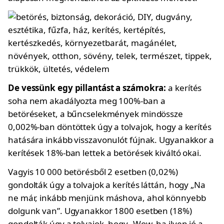
De vessünk egy pillantást a számokra:
a kerítés
soha nem akadályozta meg 100%-ban a
betöréseket, a bűncselekmények mindössze
0,002%-ban döntöttek úgy a tolvajok, hogy a kerítés
hatására inkább visszavonulót fújnak. Ugyanakkor a
kerítések 18%-ban lettek a betörések kiváltó okai.
Vagyis 10 000 betörésből 2 esetben (0,02%)
gondolták úgy a tolvajok a kerítés láttán, hogy „Na
ne már, inkább menjünk máshova, ahol könnyebb
dolgunk van”. Ugyanakkor 1800 esetben (18%)
gondolták úgy a tolvajok, hogy „Wow, ha ilyen jó a