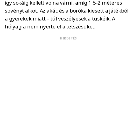
így sokáig kellett volna várni, amíg 1,5-2 méteres
sövényt alkot. Az akác és a boróka kiesett a játékból
a gyerekek miatt – túl veszélyesek a tüskéik. A
hólyagfa nem nyerte el a tetszésüket.
HIRDETÉS