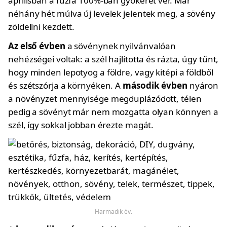
áprilisban a fűzfa 100%-ban gyökeret ver. Már
néhány hét múlva új levelek jelentek meg, a sövény
zöldellni kezdett.
Az első évben
a sövénynek nyilvánvalóan
nehézségei voltak: a szél hajlította és rázta, úgy tűnt,
hogy minden lepotyog a földre, vagy kitépi a földből
és szétszórja a környéken. A
második évben
nyáron
a növényzet mennyisége megduplázódott, télen
pedig a sövényt már nem mozgatta olyan könnyen a
szél, így sokkal jobban érezte magát.
Harmadik év.