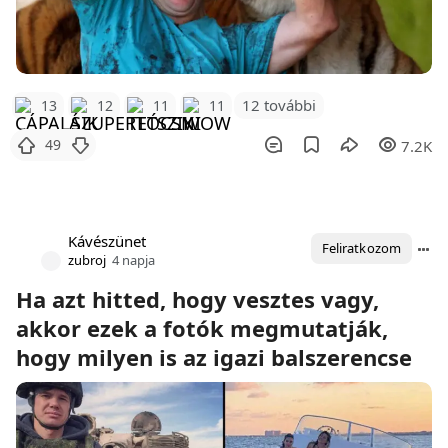
12 további
13
12
11
11
49
7.2K
Kávészünet
Feliratkozom
zubroj
4 napja
Ha azt hitted, hogy vesztes vagy,
akkor ezek a fotók megmutatják,
hogy milyen is az igazi balszerencse