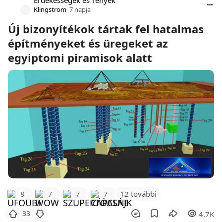
Érdekességek és Tények
Klingstrom
7 napja
Új bizonyítékok tártak fel hatalmas
építményeket és üregeket az
egyiptomi piramisok alatt
12 további
8
7
7
7
33
4.7K