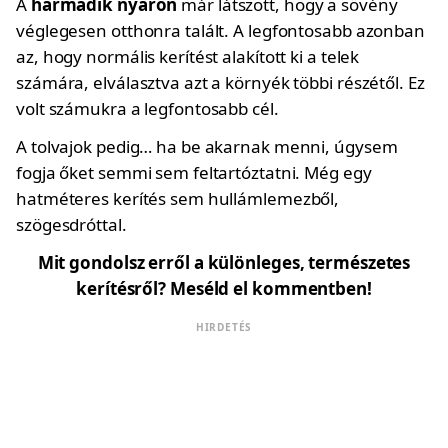
A
harmadik nyáron
már látszott, hogy a sövény
véglegesen otthonra talált. A legfontosabb azonban
az, hogy normális kerítést alakított ki a telek
számára, elválasztva azt a környék többi részétől. Ez
volt számukra a legfontosabb cél.
A tolvajok pedig… ha be akarnak menni, úgysem
fogja őket semmi sem feltartóztatni. Még egy
hatméteres kerítés sem hullámlemezből,
szögesdróttal.
Mit gondolsz erről a különleges, természetes
kerítésről? Meséld el kommentben!
HIRDETÉS