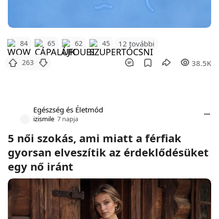
12 további
84
65
62
45
263
38.5K
Egészség és Életmód
izismile
7 napja
5 női szokás, ami miatt a férfiak
gyorsan elveszítik az érdeklődésüket
egy nő iránt