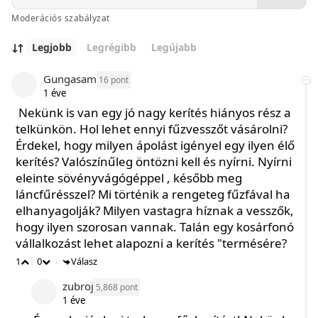
Moderációs szabályzat
Legjobb
Legrégibb
Legújabb
Gungasam
16
1 éve
Nekünk is van egy jó nagy kerítés hiányos rész a
telkünkön. Hol lehet ennyi fűzvesszőt vásárolni?
Érdekel, hogy milyen ápolást igényel egy ilyen élő
kerítés? Valószínűleg öntözni kell és nyírni. Nyírni
eleinte sövényvágógéppel , később meg
láncfűrésszel? Mi történik a rengeteg fűzfával ha
elhanyagolják? Milyen vastagra híznak a vesszők,
hogy ilyen szorosan vannak. Talán egy kosárfonó
vállalkozást lehet alapozni a kerítés "termésére?
1
0
Válasz
•
zubroj
5,868
1 éve