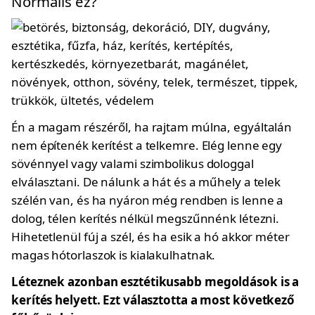
Normális ez?
Én a magam részéről, ha rajtam múlna, egyáltalán
nem építenék kerítést a telkemre. Elég lenne egy
sövénnyel vagy valami szimbolikus dologgal
elválasztani. De nálunk a hát és a műhely a telek
szélén van, és ha nyáron még rendben is lenne a
dolog, télen kerítés nélkül megszűnnénk létezni.
Hihetetlenül fúj a szél, és ha esik a hó akkor méter
magas hótorlaszok is kialakulhatnak.
Léteznek azonban esztétikusabb megoldások is a
kerítés helyett. Ezt választotta a most következő