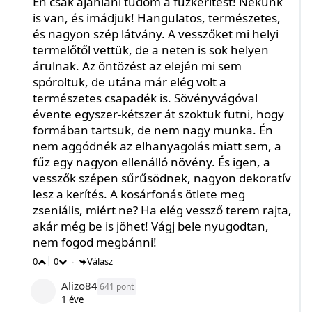
Én csak ajánlani tudom a fűzkerítést! Nekünk
is van, és imádjuk! Hangulatos, természetes,
és nagyon szép látvány. A vesszőket mi helyi
termelőtől vettük, de a neten is sok helyen
árulnak. Az öntözést az elején mi sem
spóroltuk, de utána már elég volt a
természetes csapadék is. Sövényvágóval
évente egyszer-kétszer át szoktuk futni, hogy
formában tartsuk, de nem nagy munka. Én
nem aggódnék az elhanyagolás miatt sem, a
fűz egy nagyon ellenálló növény. És igen, a
vesszők szépen sűrűsödnek, nagyon dekoratív
lesz a kerítés. A kosárfonás ötlete meg
zseniális, miért ne? Ha elég vessző terem rajta,
akár még be is jöhet! Vágj bele nyugodtan,
nem fogod megbánni!
0
0
Válasz
•
Alizo84
641
1 éve