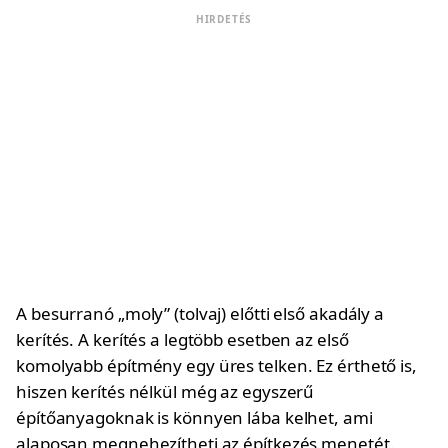
HIRDETÉS
A besurranó „moly” (tolvaj) előtti első akadály a
kerítés. A kerítés a legtöbb esetben az első
komolyabb építmény egy üres telken. Ez érthető is,
hiszen kerítés nélkül még az egyszerű
építőanyagoknak is könnyen lába kelhet, ami
alaposan megnehezítheti az építkezés menetét.