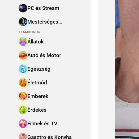
PC és Stream
Mesterséges
intelligencia
TÉMAKÖRÖK
Állatok
Autó és Motor
Egészség
Életmód
Emberek
Érdekes
Filmek és TV
Gasztro és Konyha