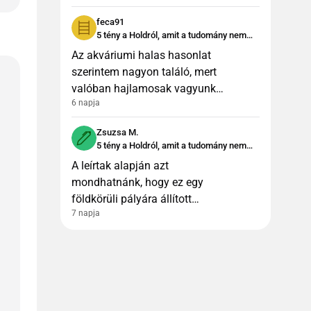
milyen ektoparazita idegenek, ne
feca91
nézzetek már annyi sci-fi
5 tény a Holdról, amit a tudomány nem
tud megmagyarázni
Az akváriumi halas hasonlat
szerintem nagyon találó, mert
valóban hajlamosak vagyunk
6 napja
azt hinni, hogy amit a jelenlegi
tudásunkkal nem tudunk
Zsuzsa M.
elképzelni, az nem is létezhet.
5 tény a Holdról, amit a tudomány nem
Ugyanak
tud megmagyarázni
A leírtak alapján azt
mondhatnánk, hogy ez egy
földkörüli pályára állított
7 napja
mesterséges égitest, amit az
idők folyamán belepett a
kozmikus por. Ami emberi ésszel
nehezen elképzelhet