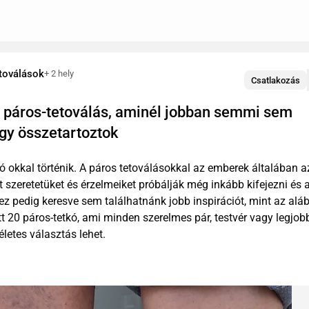
toválások
+ 2 hely
Csatlakozás
Szerkesztve
 páros-tetoválás, aminél jobban semmi sem
ogy összetartoztok
ó okkal történik. A páros tetoválásokkal az emberek általában a
t szeretetüket és érzelmeiket próbálják még inkább kifejezni és 
hez pedig keresve sem találhatnánk jobb inspirációt, mint az aláb
tt 20 páros-tetkó, ami minden szerelmes pár, testvér vagy legjob
letes választás lehet.