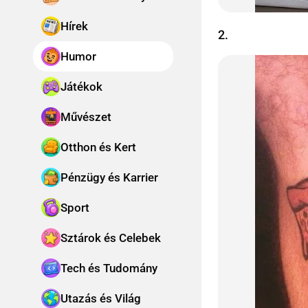
Hírek
2.
Humor
Játékok
Művészet
Otthon és Kert
Pénzügy és Karrier
Sport
Sztárok és Celebek
Tech és Tudomány
Utazás és Világ