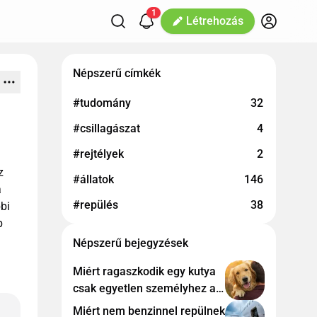
1
Létrehozás
Népszerű címkék
#tudomány
32
#csillagászat
4
#rejtélyek
2
z
#állatok
146
a
#repülés
38
bi
b
Népszerű bejegyzések
Miért ragaszkodik egy kutya
csak egyetlen személyhez a
családban?
Miért nem benzinnel repülnek