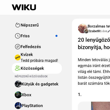
Népszerű
Borzalmas te
ElzabetR
6 éve
Friss
20 lenyűgöző
Felfedezés
bizonyítja, h
Kvízek
Minden tetoválás j
Tedd próbára magad!
egymás iránt érzet
Közösségek
világ elé tárni. Eh
NÉPSZERŰ KÖZÖSSÉGEK
listán összegyűjtö
barát számára töké
Kütyük és gadgetek
1.
Xbox
PlayStation