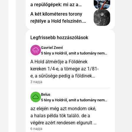
a repülőgépek: mi az a
kerozin pontosan, és miért
A két kilométeres torony
éppen ilyen
rejtélye a Hold felszínén.
Vajon mi lehet az?
Legfrissebb hozzászólások
Gavriel Zeevi
5 tény a Holdról, amit a tudomány nem
tud megmagyarázni
A Hold átmérője a Földének
kereken 1/4-e, a tömege az 1/81-
e, a sűrűsége pedig a földinek
3 napja
több mint a fele. Mindez nem
nagyon vág össze a cikk
Belus
adataival. Ráadásul a
5 tény a Holdról, amit a tudomány nem
különleges keri
tud megmagyarázni
az elején még azt mondom oké,
a halas példa tök találó. de a
végére azért rendesen elgurult az
6 napja
a bizonyos gyógyszer... :D