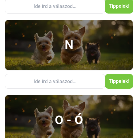
Válasz
Tippelek!
N
Válasz
Tippelek!
O - Ó