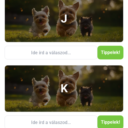
J
Válasz
Tippelek!
K
Válasz
Tippelek!