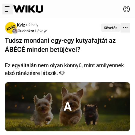
menu
Kvíz
+ 2 hely
Követés
Sludenkor
1 éve
Szerkesztve
Tudsz mondani egy-egy kutyafajtát az
ÁBÉCÉ minden betűjével?
Ez egyáltalán nem olyan könnyű, mint amilyennek
első ránézésre látszik. 🐶
A