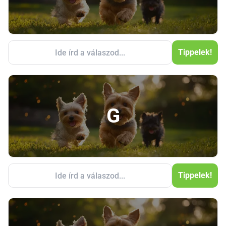
Válasz
Tippelek!
G
Válasz
Tippelek!