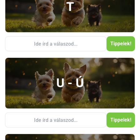
T
Válasz
Tippelek!
U - Ú
Válasz
Tippelek!