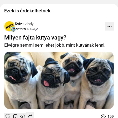
Ezek is érdekelhetnek
Kvíz
+ 2 hely
VictorN.
5 éve
Szerkesztve
Milyen fajta kutya vagy?
Elvégre semmi sem lehet jobb, mint kutyának lenni.
159