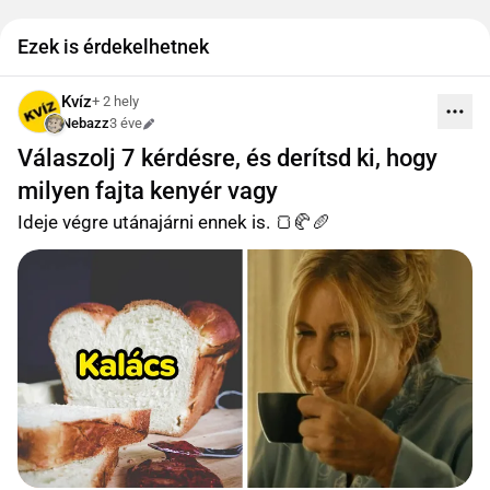
Ezek is érdekelhetnek
Kvíz
+ 2 hely
Nebazz
3 éve
Szerkesztve
Válaszolj 7 kérdésre, és derítsd ki, hogy
milyen fajta kenyér vagy
Ideje végre utánajárni ennek is. 🍞🥐🥖