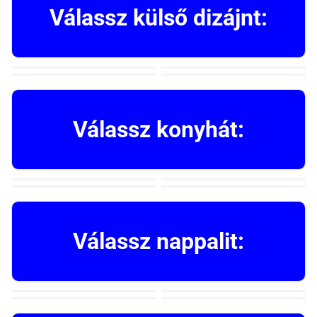
Válassz külső dizájnt:
Válassz konyhát:
Válassz nappalit: