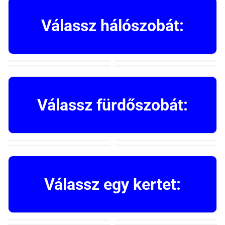
Válassz hálószobát:
Válassz fürdőszobát:
Válassz egy kertet: