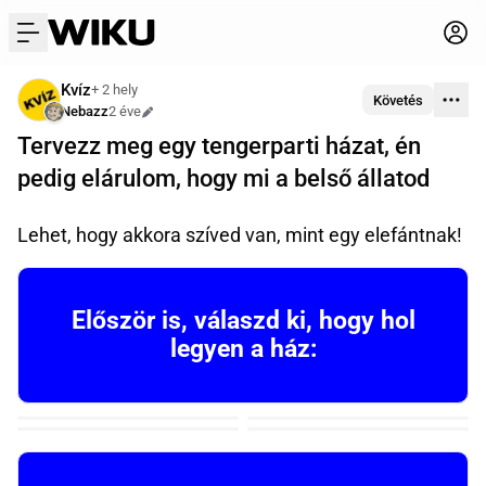
menu
Kvíz
+ 2 hely
Követés
Nebazz
2 éve
Szerkesztve
Tervezz meg egy tengerparti házat, én
pedig elárulom, hogy mi a belső állatod
Lehet, hogy akkora szíved van, mint egy elefántnak!
Először is, válaszd ki, hogy hol
legyen a ház: