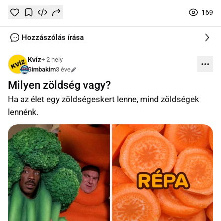
169
Tetszik
Mentés
0
0
online
Hozzászólás írása
Kvíz
+ 2 hely
Simbakim
3 éve
Szerkesztve
Milyen zöldség vagy?
Ha az élet egy zöldségeskert lenne, mind zöldségek
lennénk.