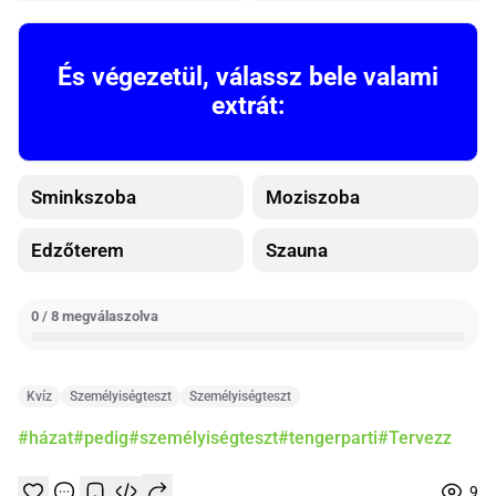
És végezetül, válassz bele valami
extrát:
Sminkszoba
Moziszoba
Edzőterem
Szauna
0 / 8 megválaszolva
Kvíz
Személyiségteszt
Személyiségteszt
#házat
#pedig
#személyiségteszt
#tengerparti
#Tervezz
9