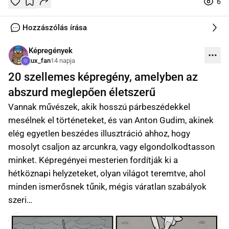
6
Tetszik
Mentés
0
0
online
Hozzászólás írása
Képregények
tux_fan
14 napja
20 szellemes képregény, amelyben az
abszurd meglepően életszerű
Vannak művészek, akik hosszú párbeszédekkel
mesélnek el történeteket, és van Anton Gudim, akinek
elég egyetlen beszédes illusztráció ahhoz, hogy
mosolyt csaljon az arcunkra, vagy elgondolkodtasson
minket. Képregényei mesterien fordítják ki a
hétköznapi helyzeteket, olyan világot teremtve, ahol
minden ismerősnek tűnik, mégis váratlan szabályok
szeri…