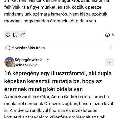
amiket nem veszünk észre magunktól, csak akkor, ha
felhívják rá a figyelmünket, és sok közülük persze
mindannyiunk számára ismerős. Nem hiába szokták
mondani, hogy minden éremnek két oldala van.
6
Tetszik
Mentés
0
0
online
Hozzászólás írása
Képregények
+ 2 hely
Nebazz
4 éve
Szerkesztve
16 képregény egy illusztrátortól, aki dupla
képeken keresztül mutatja be, hogy az
éremnek mindig két oldala van
A moszkvai illusztrátor, Anton Gudim régóta ismert a
munkáiról nemcsak Oroszországban, hanem azon kívül
is. A művész rendkívül finoman és érzékletesen
közvetíti a társadalom különféle problémáit szavak