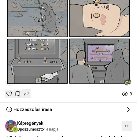
3
Tetszik
Mentés
0
0
online
Hozzászólás írása
Képregények
Oposzumosztó
14 napja