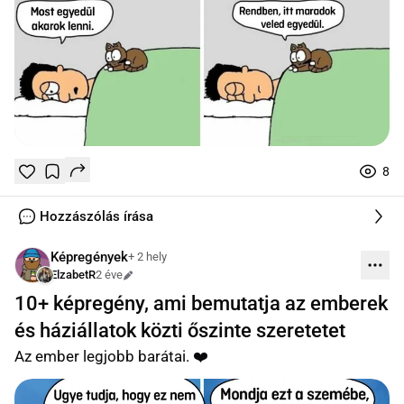
8
Tetszik
Mentés
0
0
online
Hozzászólás írása
Képregények
+ 2 hely
ElzabetR
2 éve
Szerkesztve
10+ képregény, ami bemutatja az emberek
és háziállatok közti őszinte szeretetet
Az ember legjobb barátai. ❤️