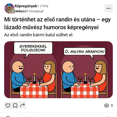
Képregények
+ 2 hely
Nebazz
6 hónapja
Szerkesztve
Mi történhet az első randin és utána – egy
lázadó művész humoros képregényei
Az első randin bármi balul sülhet el.
3
Tetszik
Mentés
0
0
online