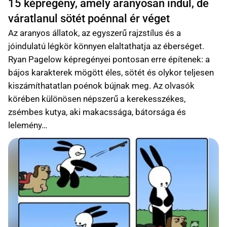
15 képregény, amely aranyosan indul, de
váratlanul sötét poénnal ér véget
Az aranyos állatok, az egyszerű rajzstílus és a
jóindulatú légkör könnyen elaltathatja az éberséget.
Ryan Pagelow képregényei pontosan erre építenek: a
bájos karakterek mögött éles, sötét és olykor teljesen
kiszámíthatatlan poénok bújnak meg. Az olvasók
körében különösen népszerű a kerekesszékes,
zsémbes kutya, aki makacssága, bátorsága és
lelemény…