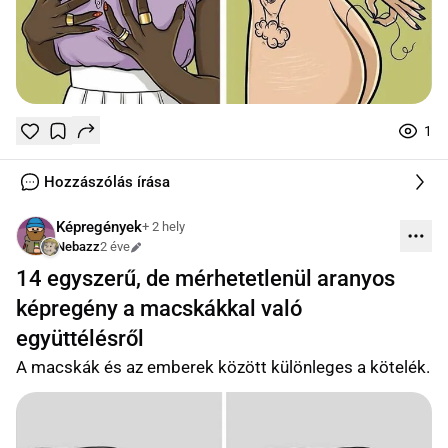
1
Tetszik
Mentés
0
0
online
Hozzászólás írása
Képregények
+ 2 hely
Nebazz
2 éve
Szerkesztve
14 egyszerű, de mérhetetlenül aranyos
képregény a macskákkal való
együttélésről
A macskák és az emberek között különleges a kötelék.