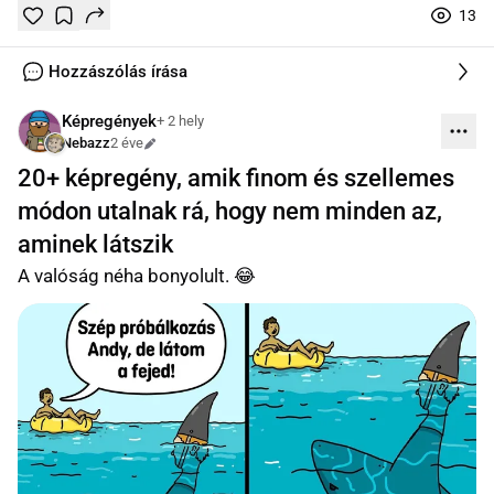
13
Tetszik
Mentés
0
0
online
Hozzászólás írása
Képregények
+ 2 hely
Nebazz
2 éve
Szerkesztve
20+ képregény, amik finom és szellemes
módon utalnak rá, hogy nem minden az,
aminek látszik
A valóság néha bonyolult. 😂