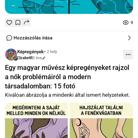
9
Tetszik
Mentés
0
0
online
Hozzászólás írása
Képregények
+ 2 hely
ElzabetR
2 éve
Szerkesztve
Egy magyar művész képregényeket rajzol
a nők problémáiról a modern
társadalomban: 15 fotó
Kiválóan ábrázolja a mindenki által ismert helyzeteket.