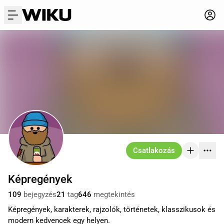
menu
Csatlakozás
Képregények
109
bejegyzés
21
tag
646
megtekintés
Képregények, karakterek, rajzolók, történetek, klasszikusok és
modern kedvencek egy helyen.