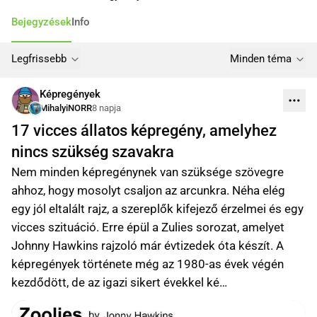
Bejegyzések
Info
Legfrissebb
Minden téma
Képregények
MihalyiNORR
8 napja
17 vicces állatos képregény, amelyhez
nincs szükség szavakra
Nem minden képregénynek van szüksége szövegre
ahhoz, hogy mosolyt csaljon az arcunkra. Néha elég
egy jól eltalált rajz, a szereplők kifejező érzelmei és egy
vicces szituáció. Erre épül a Zulies sorozat, amelyet
Johnny Hawkins rajzoló már évtizedek óta készít. A
képregények története még az 1980-as évek végén
kezdődött, de az igazi sikert évekkel ké…