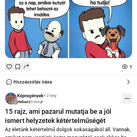
5
Tetszik
Mentés
0
0
online
Hozzászólás írása
Képregények
+ 2 hely
Nebazz
3 éve
Szerkesztve
15 rajz, ami pazarul mutatja be a jól
ismert helyzetek kétértelműségét
Az életünk kétértelmű dolgok sokaságából áll. Vannak,