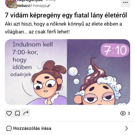
Nebazz
6 hónapja
Szerkesztve
7 vidám képregény egy fiatal lány életéről
Aki azt hiszi, hogy a nőknek könnyű az élete ebben a
világban... az csak férfi lehet!
3
Tetszik
Mentés
0
0
online
Hozzászólás írása