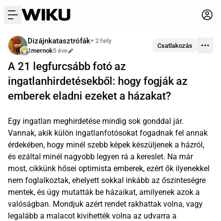
menu
Dizájnkatasztrófák
+ 2 hely
Csatlakozás
1mernok
5 éve
Szerkesztve
A 21 legfurcsább fotó az
ingatlanhirdetésekből: hogy fogják az
emberek eladni ezeket a házakat?
Egy ingatlan meghirdetése mindig sok gonddal jár.
Vannak, akik külön ingatlanfotósokat fogadnak fel annak
érdekében, hogy minél szebb képek készüljenek a házról,
és ezáltal minél nagyobb legyen rá a kereslet. Na már
most, cikkünk hősei optimista emberek, ezért ők ilyenekkel
nem foglalkoztak, ehelyett sokkal inkább az őszinteségre
mentek, és úgy mutatták be házaikat, amilyenek azok a
valóságban. Mondjuk azért rendet rakhattak volna, vagy
legalább a malacot kivihették volna az udvarra a