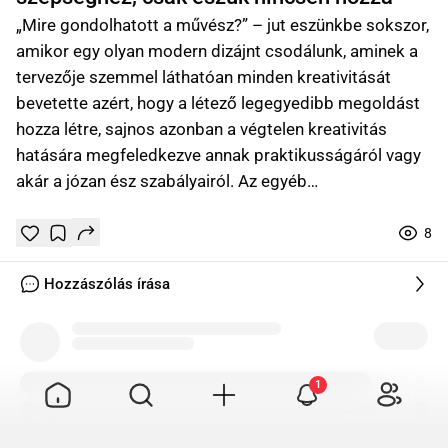
„Mire gondolhatott a művész?” – jut eszünkbe sokszor,
amikor egy olyan modern dizájnt csodálunk, aminek a
tervezője szemmel láthatóan minden kreativitását
bevetette azért, hogy a létező legegyedibb megoldást
hozza létre, sajnos azonban a végtelen kreativitás
hatására megfeledkezve annak praktikusságáról vagy
akár a józan ész szabályairól. Az egyéb…
8
Tetszik
Mentés
0
0
online
Hozzászólás írása
Tetszik
Mentés
0
1