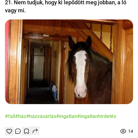
21. Nem tudjuk, hogy ki lepődött meg jobban, a ló
vagy mi.
#fail
#ház
#házvásárlás
#ingatlan
#ingatlanhirdetés
14
Tetszik
Mentés
0