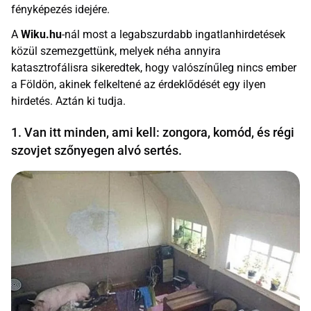
fényképezés idejére.
A
Wiku.hu
-nál most a legabszurdabb ingatlanhirdetések
közül szemezgettünk, melyek néha annyira
katasztrofálisra sikeredtek, hogy valószínűleg nincs ember
a Földön, akinek felkeltené az érdeklődését egy ilyen
hirdetés. Aztán ki tudja.
1. Van itt minden, ami kell: zongora, komód, és régi
szovjet szőnyegen alvó sertés.