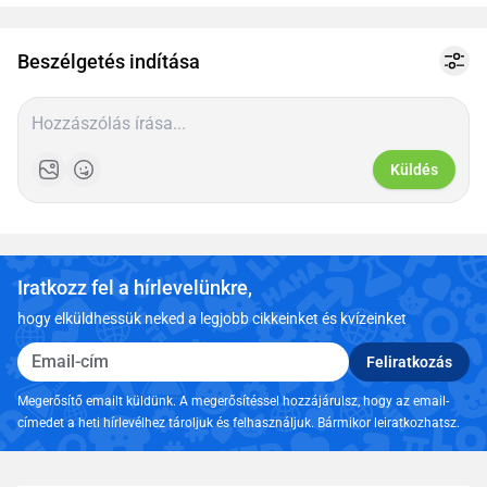
1
online
Beszélgetés indítása
Küldés
Iratkozz fel a hírlevelünkre,
hogy elküldhessük neked a legjobb cikkeinket és kvízeinket
Email-cím
Feliratkozás
Megerősítő emailt küldünk. A megerősítéssel hozzájárulsz, hogy az email-
címedet a heti hírlevélhez tároljuk és felhasználjuk. Bármikor leiratkozhatsz.