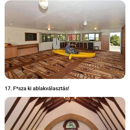
17. F*sza ki ablakválasztás!