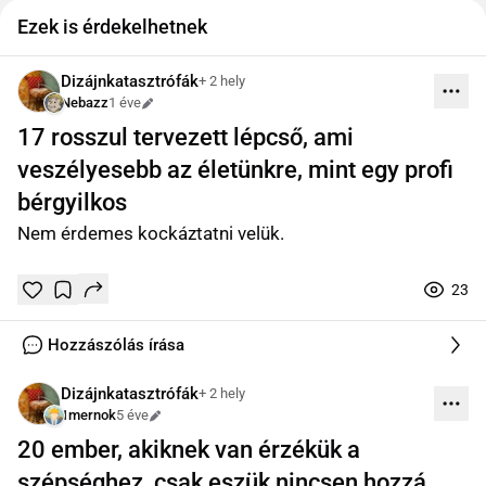
Ezek is érdekelhetnek
Dizájnkatasztrófák
+ 2 hely
Nebazz
1 éve
Szerkesztve
17 rosszul tervezett lépcső, ami
veszélyesebb az életünkre, mint egy profi
bérgyilkos
Nem érdemes kockáztatni velük.
23
Tetszik
Mentés
0
0
online
Hozzászólás írása
Dizájnkatasztrófák
+ 2 hely
1mernok
5 éve
Szerkesztve
20 ember, akiknek van érzékük a
szépséghez, csak eszük nincsen hozzá