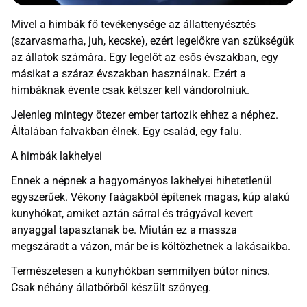
Mivel a himbák fő tevékenysége az állattenyésztés
(szarvasmarha, juh, kecske), ezért legelőkre van szükségük
az állatok számára. Egy legelőt az esős évszakban, egy
másikat a száraz évszakban használnak. Ezért a
himbáknak évente csak kétszer kell vándorolniuk.
Jelenleg mintegy ötezer ember tartozik ehhez a néphez.
Általában falvakban élnek. Egy család, egy falu.
A himbák lakhelyei
Ennek a népnek a hagyományos lakhelyei hihetetlenül
egyszerűek. Vékony faágakból építenek magas, kúp alakú
kunyhókat, amiket aztán sárral és trágyával kevert
anyaggal tapasztanak be. Miután ez a massza
megszáradt a vázon, már be is költözhetnek a lakásaikba.
Természetesen a kunyhókban semmilyen bútor nincs.
Csak néhány állatbőrből készült szőnyeg.