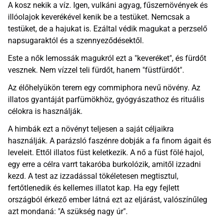
A kosz nekik a víz. Igen, vulkáni agyag, fűszernövények és
illóolajok keverékével kenik be a testüket. Nemcsak a
testüket, de a hajukat is. Ezáltal védik magukat a perzselő
napsugaraktól és a szennyeződésektől.
Este a nők lemossák magukról ezt a "keveréket", és fürdőt
vesznek. Nem vízzel teli fürdőt, hanem "füstfürdőt".
Az élőhelyükön terem egy commiphora nevű növény. Az
illatos gyantáját parfümökhöz, gyógyászathoz és rituális
célokra is használják.
A himbák ezt a növényt teljesen a saját céljaikra
használják. A parázsló faszénre dobják a fa finom ágait és
leveleit. Ettől illatos füst keletkezik. A nő a füst fölé hajol,
egy erre a célra varrt takaróba burkolózik, amitől izzadni
kezd. A test az izzadással tökéletesen megtisztul,
fertőtlenedik és kellemes illatot kap. Ha egy fejlett
országból érkező ember látná ezt az eljárást, valószínűleg
azt mondaná: "A szükség nagy úr".