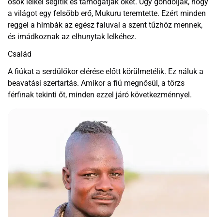
ősök lelkei segítik és támogatják őket. Úgy gondolják, hogy
a világot egy felsőbb erő, Mukuru teremtette. Ezért minden
reggel a himbák az egész faluval a szent tűzhöz mennek,
és imádkoznak az elhunytak lelkéhez.
Család
A fiúkat a serdülőkor elérése előtt körülmetélik. Ez náluk a
beavatási szertartás. Amikor a fiú megnősül, a törzs
férfinak tekinti őt, minden ezzel járó következménnyel.