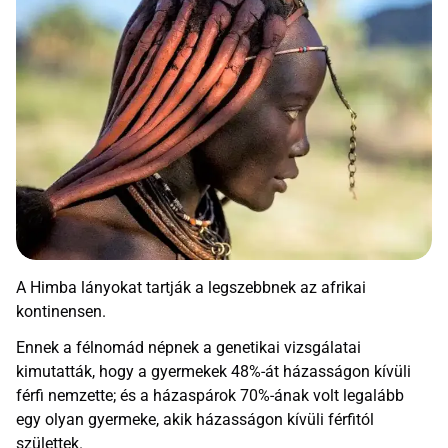
A Himba lányokat tartják a legszebbnek az afrikai
kontinensen.
Ennek a félnomád népnek a genetikai vizsgálatai
kimutatták, hogy a gyermekek 48%-át házasságon kívüli
férfi nemzette; és a házaspárok 70%-ának volt legalább
egy olyan gyermeke, akik házasságon kívüli férfitól
születtek.