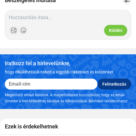
Beszélgetés indítása
Küldés
Iratkozz fel a hírlevelünkre,
hogy elküldhessük neked a legjobb cikkeinket és kvízeinket
Email-cím
Feliratkozás
Megerősítő emailt küldünk. A megerősítéssel hozzájárulsz, hogy az email-
címedet a heti hírlevélhez tároljuk és felhasználjuk. Bármikor leiratkozhatsz.
Ezek is érdekelhetnek