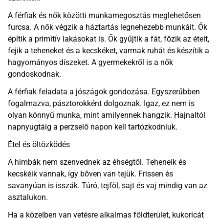
A férfiak és nők közötti munkamegosztás meglehetősen
furcsa. A nők végzik a háztartás legnehezebb munkáit. Ők
építik a primitív lakásokat is. Ők gyűjtik a fát, főzik az ételt,
fejik a teheneket és a kecskéket, varrnak ruhát és készítik a
hagyományos díszeket. A gyermekekről is a nők
gondoskodnak.
A férfiak feladata a jószágok gondozása. Egyszerűbben
fogalmazva, pásztorokként dolgoznak. Igaz, ez nem is
olyan könnyű munka, mint amilyennek hangzik. Hajnaltól
napnyugtáig a perzselő napon kell tartózkodniuk.
Étel és öltözködés
A himbák nem szenvednek az éhségtől. Teheneik és
kecskéik vannak, így bőven van tejük. Frissen és
savanyúan is isszák. Túró, tejföl, sajt és vaj mindig van az
asztalukon.
Ha a közelben van vetésre alkalmas földterület, kukoricát