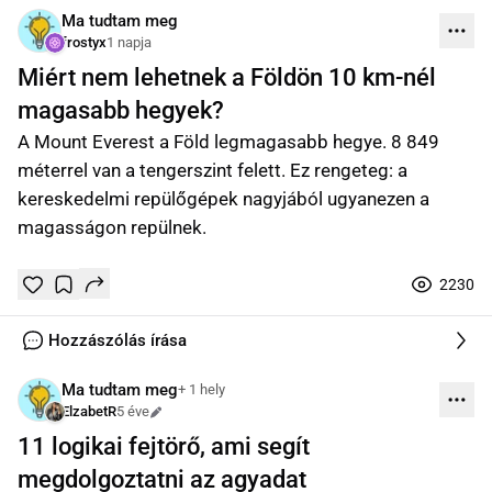
Ma tudtam meg
frostyx
1 napja
Miért nem lehetnek a Földön 10 km-nél
magasabb hegyek?
A Mount Everest a Föld legmagasabb hegye. 8 849
méterrel van a tengerszint felett. Ez rengeteg: a
kereskedelmi repülőgépek nagyjából ugyanezen a
magasságon repülnek.
2230
Tetszik
Mentés
0
18
online
Hozzászólás írása
Ma tudtam meg
+ 1 hely
ElzabetR
5 éve
Szerkesztve
11 logikai fejtörő, ami segít
megdolgoztatni az agyadat