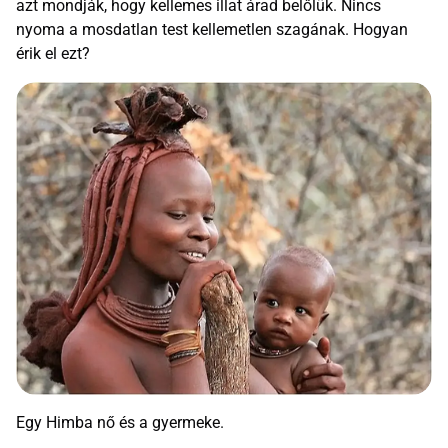
azt mondják, hogy kellemes illat árad belőlük. Nincs
nyoma a mosdatlan test kellemetlen szagának. Hogyan
érik el ezt?
Egy Himba nő és a gyermeke.