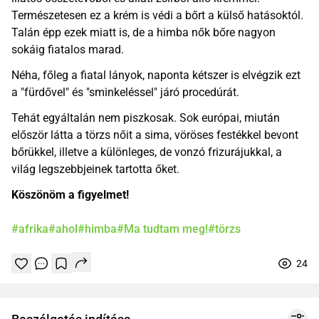
Természetesen ez a krém is védi a bőrt a külső hatásoktól.
Talán épp ezek miatt is, de a himba nők bőre nagyon
sokáig fiatalos marad.
Néha, főleg a fiatal lányok, naponta kétszer is elvégzik ezt
a "fürdővel" és "sminkeléssel" járó procedúrát.
Tehát egyáltalán nem piszkosak. Sok európai, miután
először látta a törzs nőit a sima, vöröses festékkel bevont
bőrükkel, illetve a különleges, de vonzó frizurájukkal, a
világ legszebbjeinek tartotta őket.
Köszönöm a figyelmet!
#afrika
#ahol
#himba
#Ma tudtam meg!
#törzs
24
Tetszik
Mentés
0
1
online