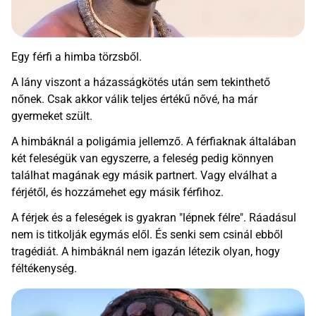
Egy férfi a himba törzsből.
A lány viszont a házasságkötés után sem tekinthető
nőnek. Csak akkor válik teljes értékű nővé, ha már
gyermeket szült.
A himbáknál a poligámia jellemző. A férfiaknak általában
két feleségük van egyszerre, a feleség pedig könnyen
találhat magának egy másik partnert. Vagy elválhat a
férjétől, és hozzámehet egy másik férfihoz.
A férjek és a feleségek is gyakran "lépnek félre". Ráadásul
nem is titkolják egymás elől. És senki sem csinál ebből
tragédiát. A himbáknál nem igazán létezik olyan, hogy
féltékenység.