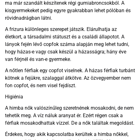
ma már szandált készítenek régi gumiabroncsokból. A
kisgyermekeket pedig egyre gyakrabban lehet pólóban és
rövidnadrágban látni.
A frizura különleges szerepet játszik. Elárulhatja az
életkort, a társadalmi státuszt és a családi állapotot. A
lányok fején lévő copfok száma alapján meg lehet tudni,
hogy házas-e vagy csak készül a házasságra; hány éve
van férjnél és van-e gyermeke.
A nőtlen férfiak egy copfot viselnek. A házas férfiak turbánt
kötnek a fejükre, szalaggal átkötve. Az özvegyember nem
fon copfot, és nem visel fejdíszt.
Higiénia
A himba nők valószínűleg szeretnének mosakodni, de nem
tehetik meg. A víz náluk aranyat ér. Ezért régen csak a
férfiak mosakodhattak vízzel. De a nők találtak megoldást.
Érdekes, hogy akik kapcsolatba kerültek a himba nőkkel,