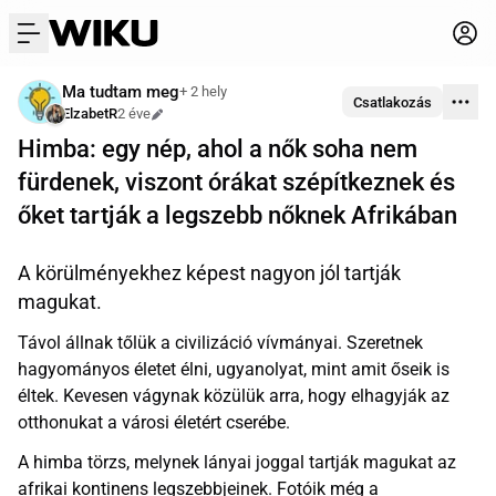
menu
Ma tudtam meg
+ 2 hely
Csatlakozás
ElzabetR
2 éve
Szerkesztve
Himba: egy nép, ahol a nők soha nem
fürdenek, viszont órákat szépítkeznek és
őket tartják a legszebb nőknek Afrikában
A körülményekhez képest nagyon jól tartják
magukat.
Távol állnak tőlük a civilizáció vívmányai. Szeretnek
hagyományos életet élni, ugyanolyat, mint amit őseik is
éltek. Kevesen vágynak közülük arra, hogy elhagyják az
otthonukat a városi életért cserébe.
A himba törzs, melynek lányai joggal tartják magukat az
afrikai kontinens legszebbjeinek. Fotóik még a