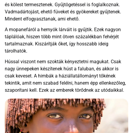
és kölest termesztenek. Gyűjtögetéssel is foglalkoznak.
Vadmadártojást, ehető füveket és gyökereket gyűjtenek.
Mindent elfogyasztanak, ami ehető.
A mopanefáról a hernyók lárváit is gyűjtik. Ezek nagyon
táplálóak, hiszen több mint ötven százalékban fehérjét
tartalmaznak. Kiszárítják őket, így hosszabb ideig
tárolhatók.
Hússal viszont nem szokták kényeztetni magukat. Csak
nagy ünnepeken készítenek húst a faluban, és akkor is
csak keveset. A himbák a háziállatállományt tőkének
tekintik, amit nem szabad felélni, hanem épp ellenkezőleg,
szaporítani kell. Ezek az emberek törődnek az utódaikkal.