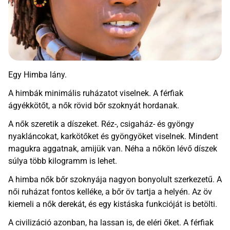
Egy Himba lány.
A himbák minimális ruházatot viselnek. A férfiak
ágyékkötőt, a nők rövid bőr szoknyát hordanak.
A nők szeretik a díszeket. Réz-, csigaház- és gyöngy
nyakláncokat, karkötőket és gyöngyöket viselnek. Mindent
magukra aggatnak, amijük van. Néha a nőkön lévő díszek
súlya több kilogramm is lehet.
A himba nők bőr szoknyája nagyon bonyolult szerkezetű. A
női ruházat fontos kelléke, a bőr öv tartja a helyén. Az öv
kiemeli a nők derekát, és egy kistáska funkcióját is betölti.
A civilizáció azonban, ha lassan is, de eléri őket. A férfiak