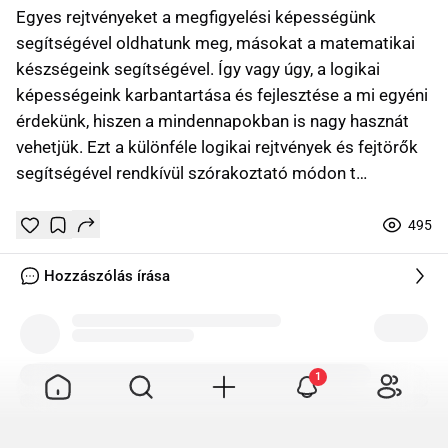
Egyes rejtvényeket a megfigyelési képességünk
segítségével oldhatunk meg, másokat a matematikai
készségeink segítségével. Így vagy úgy, a logikai
képességeink karbantartása és fejlesztése a mi egyéni
érdekünk, hiszen a mindennapokban is nagy hasznát
vehetjük. Ezt a különféle logikai rejtvények és fejtörők
segítségével rendkívül szórakoztató módon t…
495
Tetszik
Mentés
0
0
online
Hozzászólás írása
Tetszik
Mentés
0
1