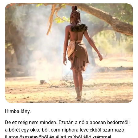
Himba lány.
De ez még nem minden. Ezután a nő alaposan bedörzsöli
a bőrét egy okkerből, commiphora levelekből származó
illatos összetevőből és állati zsírból álló krémmel.