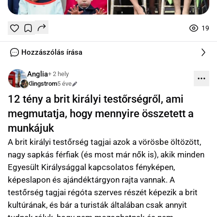
19
Tetszik
Mentés
0
0
online
Hozzászólás írása
Anglia
+ 2 hely
Klingstrom
5 éve
Szerkesztve
12 tény a brit királyi testőrségről, ami
megmutatja, hogy mennyire összetett a
munkájuk
A brit királyi testőrség tagjai azok a vörösbe öltözött,
nagy sapkás férfiak (és most már nők is), akik minden
Egyesült Királysággal kapcsolatos fényképen,
képeslapon és ajándéktárgyon rajta vannak. A
testőrség tagjai régóta szerves részét képezik a brit
kultúrának, és bár a turisták általában csak annyit