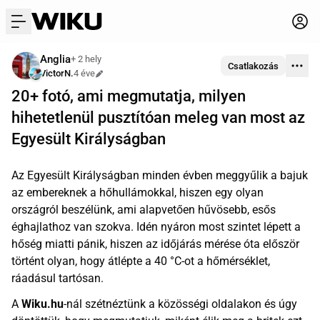
menu
Anglia
+ 2 hely
Csatlakozás
VictorN.
4 éve
Szerkesztve
20+ fotó, ami megmutatja, milyen
hihetetlenül pusztítóan meleg van most az
Egyesült Királyságban
Az Egyesült Királyságban minden évben meggyűlik a bajuk
az embereknek a hőhullámokkal, hiszen egy olyan
országról beszélünk, ami alapvetően hűvösebb, esős
éghajlathoz van szokva. Idén nyáron most szintet lépett a
hőség miatti pánik, hiszen az időjárás mérése óta először
történt olyan, hogy átlépte a 40 °C-ot a hőmérséklet,
ráadásul tartósan.
A
Wiku.hu
-nál szétnéztünk a közösségi oldalakon és úgy