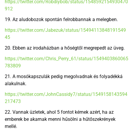
https://twitter.com/Robdiybob/status/1548592154930470
912
19. Az aludobozok spontán felrobbannak a melegben.
https://twitter.com/Jabezuk/status/15494113848191549
45
20. Ebben az irodaházban a hőségtől megrepedt az üveg.
https://twitter.com/Chris_Perry_61/status/1549403860065
783809
21. A mosókapszulák pedig megolvadnak és folyadékká
alakulnak.
https://twitter.com/JohnCassidy7/status/1549158143594
217473
22. Vannak üzletek, ahol 5 fontot kérnek azért, ha az
emberek be akarnak menni hűsölni a hűtőszekrények
mellé.