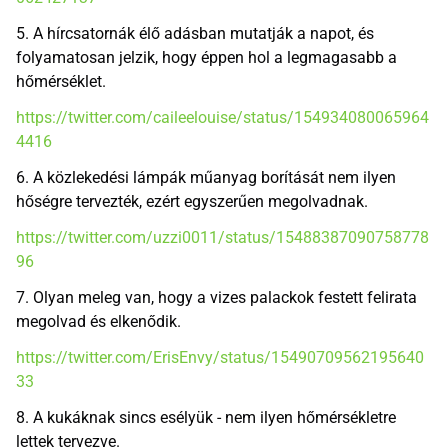
5. A hírcsatornák élő adásban mutatják a napot, és
folyamatosan jelzik, hogy éppen hol a legmagasabb a
hőmérséklet.
https://twitter.com/caileelouise/status/154934080065964
4416
6. A közlekedési lámpák műanyag borítását nem ilyen
hőségre tervezték, ezért egyszerűen megolvadnak.
https://twitter.com/uzzi0011/status/15488387090758778
96
7. Olyan meleg van, hogy a vizes palackok festett felirata
megolvad és elkenődik.
https://twitter.com/ErisEnvy/status/15490709562195640
33
8. A kukáknak sincs esélyük - nem ilyen hőmérsékletre
lettek tervezve.