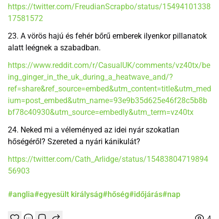
https://twitter.com/FreudianScrapbo/status/15494101338
17581572
23. A vörös hajú és fehér bőrű emberek ilyenkor pillanatok
alatt leégnek a szabadban.
https://www.reddit.com/r/CasualUK/comments/vz40tx/be
ing_ginger_in_the_uk_during_a_heatwave_and/?
ref=share&ref_source=embed&utm_content=title&utm_med
ium=post_embed&utm_name=93e9b35d625e46f28c5b8b
bf78c40930&utm_source=embedly&utm_term=vz40tx
24. Neked mi a véleményed az idei nyár szokatlan
hőségéről? Szereted a nyári kánikulát?
https://twitter.com/Cath_Arlidge/status/15483804719894
56903
#anglia
#egyesült királyság
#hőség
#időjárás
#nap
4