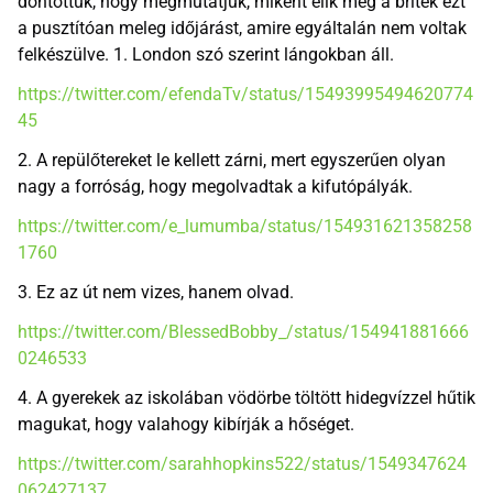
döntöttük, hogy megmutatjuk, miként élik meg a britek ezt
a pusztítóan meleg időjárást, amire egyáltalán nem voltak
felkészülve. 1. London szó szerint lángokban áll.
https://twitter.com/efendaTv/status/15493995494620774
45
2. A repülőtereket le kellett zárni, mert egyszerűen olyan
nagy a forróság, hogy megolvadtak a kifutópályák.
https://twitter.com/e_lumumba/status/154931621358258
1760
3. Ez az út nem vizes, hanem olvad.
https://twitter.com/BlessedBobby_/status/154941881666
0246533
4. A gyerekek az iskolában vödörbe töltött hidegvízzel hűtik
magukat, hogy valahogy kibírják a hőséget.
https://twitter.com/sarahhopkins522/status/1549347624
062427137