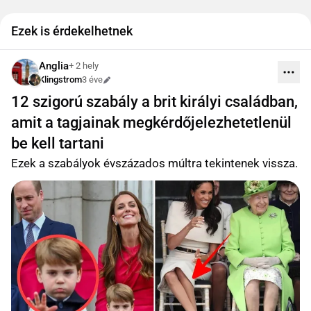
Ezek is érdekelhetnek
Anglia
+ 2 hely
Klingstrom
3 éve
Szerkesztve
12 szigorú szabály a brit királyi családban,
amit a tagjainak megkérdőjelezhetetlenül
be kell tartani
Ezek a szabályok évszázados múltra tekintenek vissza.