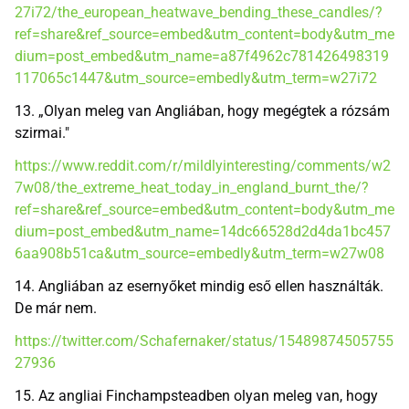
27i72/the_european_heatwave_bending_these_candles/?
ref=share&ref_source=embed&utm_content=body&utm_me
dium=post_embed&utm_name=a87f4962c781426498319
117065c1447&utm_source=embedly&utm_term=w27i72
13. „Olyan meleg van Angliában, hogy megégtek a rózsám
szirmai."
https://www.reddit.com/r/mildlyinteresting/comments/w2
7w08/the_extreme_heat_today_in_england_burnt_the/?
ref=share&ref_source=embed&utm_content=body&utm_me
dium=post_embed&utm_name=14dc66528d2d4da1bc457
6aa908b51ca&utm_source=embedly&utm_term=w27w08
14. Angliában az esernyőket mindig eső ellen használták.
De már nem.
https://twitter.com/Schafernaker/status/15489874505755
27936
15. Az angliai Finchampsteadben olyan meleg van, hogy