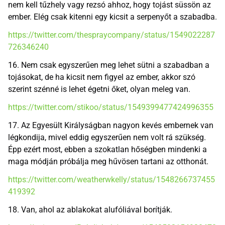
nem kell tűzhely vagy rezsó ahhoz, hogy tojást süssön az
ember. Elég csak kitenni egy kicsit a serpenyőt a szabadba.
https://twitter.com/thespraycompany/status/1549022287
726346240
16. Nem csak egyszerűen meg lehet sütni a szabadban a
tojásokat, de ha kicsit nem figyel az ember, akkor szó
szerint szénné is lehet égetni őket, olyan meleg van.
https://twitter.com/stikoo/status/1549399477424996355
17. Az Egyesült Királyságban nagyon kevés embernek van
légkondija, mivel eddig egyszerűen nem volt rá szükség.
Épp ezért most, ebben a szokatlan hőségben mindenki a
maga módján próbálja meg hűvösen tartani az otthonát.
https://twitter.com/weatherwkelly/status/1548266737455
419392
18. Van, ahol az ablakokat alufóliával borítják.