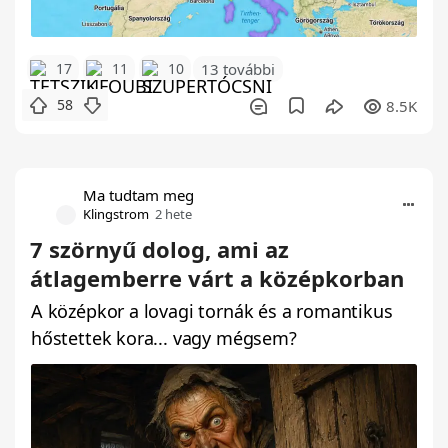
17
11
10
13 további
58
8.5K
Ma tudtam meg
Klingstrom
2 hete
7 szörnyű dolog, ami az
átlagemberre várt a középkorban
A középkor a lovagi tornák és a romantikus
hőstettek kora... vagy mégsem?