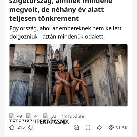
szigetország, aminek mindene
megvolt, de néhány év alatt
teljesen tönkrement
Egy ország, ahol az embereknek nem kellett
dolgozniuk - aztán mindenük odalett.
49
41
32
13 további
215
31.5K