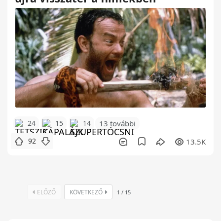
24
15
14
13 további
92
13.5K
ELŐZŐ
KÖVETKEZŐ
1
/
15