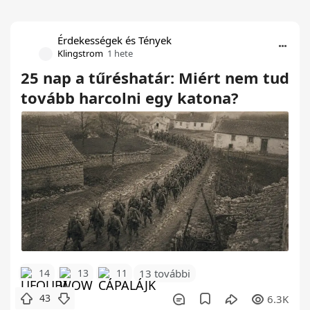
Érdekességek és Tények
Klingstrom
1 hete
25 nap a tűréshatár: Miért nem tud
tovább harcolni egy katona?
14
13
11
13 további
43
6.3K