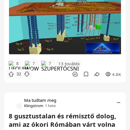
8
7
7
13 további
32
4.8K
Ma tudtam meg
Klingstrom
1 hete
8 gusztustalan és rémisztő dolog,
ami az ókori Rómában várt volna