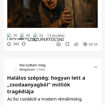
78
66
62
13 további
263
38.5K
Ma tudtam meg
Klingstrom
2 hete
Halálos szépség: hogyan lett a
„csodaanyagból” milliók
tragédiája
Az ősi csodától a modern rémálmokig.