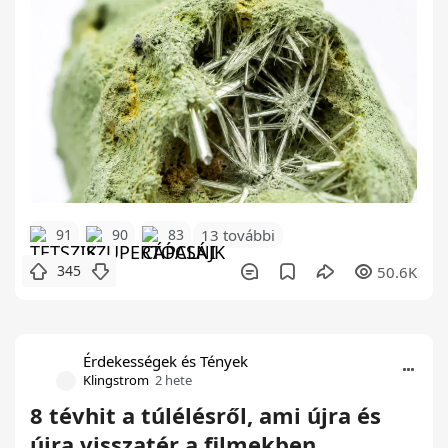
91
90
83
13 további
345
50.6K
Érdekességek és Tények
Klingstrom
2 hete
8 tévhit a túlélésről, ami újra és
újra visszatér a filmekben