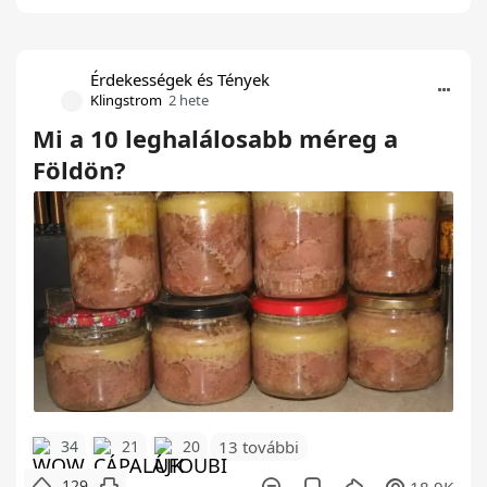
Érdekességek és Tények
Klingstrom
2 hete
Mi a 10 leghalálosabb méreg a
Földön?
34
21
20
13 további
129
18.9K