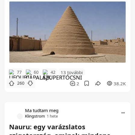
77
60
42
13 további
260
2
38.2K
Ma tudtam meg
Klingstrom
1 hete
Nauru: egy varázslatos