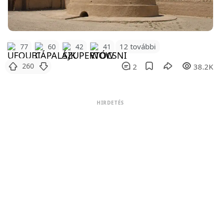
12 további
77
60
42
41
260
2
38.2K
HIRDETÉS