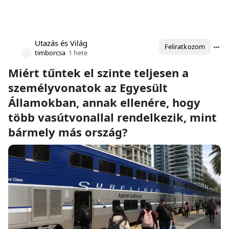
Utazás és Világ
Feliratkozom
timborcsa
1 hete
Miért tűntek el szinte teljesen a
személyvonatok az Egyesült
Államokban, annak ellenére, hogy
több vasútvonallal rendelkezik, mint
bármely más ország?