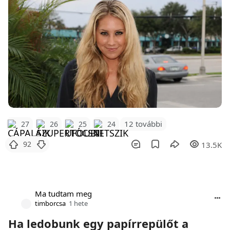
12 további
27
26
25
24
92
13.5K
Ma tudtam meg
timborcsa
1 hete
Ha ledobunk egy papírrepülőt a