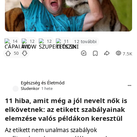
12 további
14
12
12
11
50
7.5K
Egészség és Életmód
Sludenkor
1 hete
11 hiba, amit még a jól nevelt nők is
elkövetnek: az etikett szabályainak
elemzése valós példákon keresztül
Az etikett nem unalmas szabályok