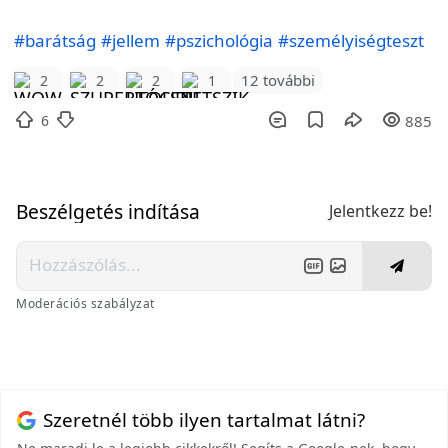
#barátság
#jellem
#pszichológia
#személyiségteszt
12 további
2
2
2
1
6
885
Beszélgetés indítása
Jelentkezz be!
Moderációs szabályzat
Szeretnél több ilyen tartalmat látni?