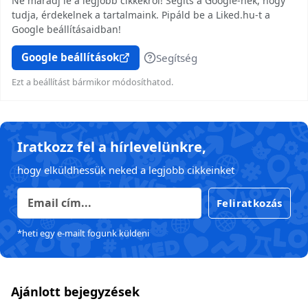
Ne maradj le a legjobb cikkekről! Segíts a Google-nek, hogy
tudja, érdekelnek a tartalmaink. Pipáld be a Liked.hu-t a
Google beállításaidban!
Google beállítások
Segítség
Ezt a beállítást bármikor módosíthatod.
Iratkozz fel a hírlevelünkre,
hogy elküldhessük neked a legjobb cikkeinket
Feliratkozás
*heti egy e-mailt fogunk küldeni
Ajánlott bejegyzések