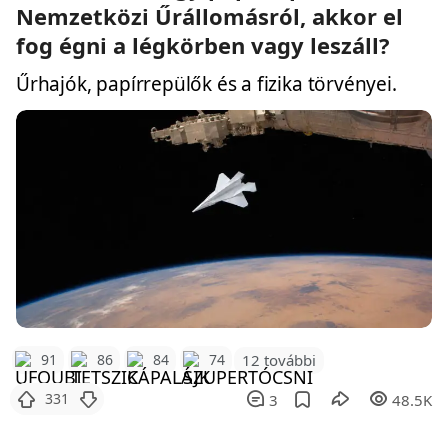
Nemzetközi Űrállomásról, akkor el
fog égni a légkörben vagy leszáll?
Űrhajók, papírrepülők és a fizika törvényei.
12 további
91
86
84
74
331
3
48.5K