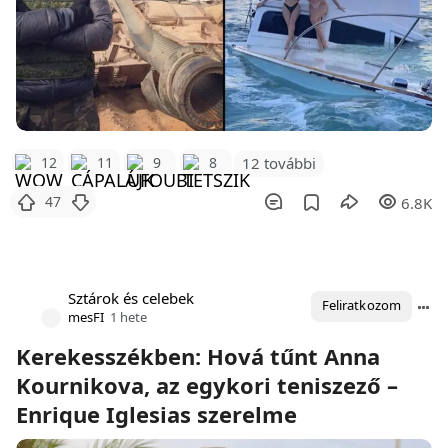
12 további
12
11
9
8
47
6.8K
Sztárok és celebek
Feliratkozom
mesFI
1 hete
Kerekesszékben: Hová tűnt Anna
Kournikova, az egykori teniszező –
Enrique Iglesias szerelme