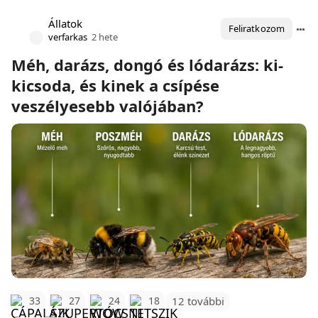
Állatok
Feliratkozom
verfarkas
2 hete
Méh, darázs, dongó és lódarázs: ki-
kicsoda, és kinek a csípése
veszélyesebb valójában?
12 további
33
27
24
18