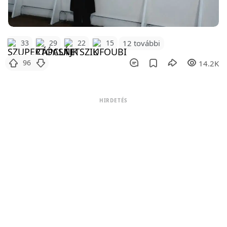
12 további
33
29
22
15
96
14.2K
HIRDETÉS