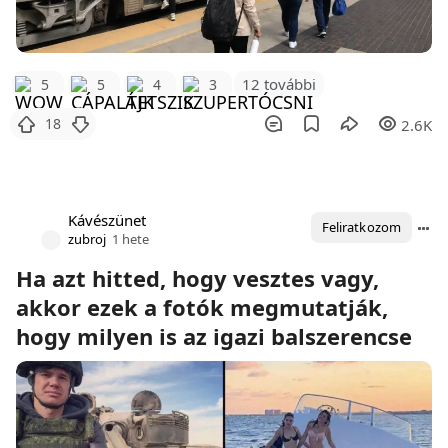
12 további
5
5
4
3
18
2.6K
Kávészünet
Feliratkozom
zubroj
1 hete
Ha azt hitted, hogy vesztes vagy,
akkor ezek a fotók megmutatják,
hogy milyen is az igazi balszerencse