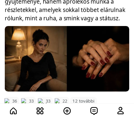
gyűjteménye, hanem aprólékos munka a
részletekkel, amelyek sokkal többet elárulnak
rólunk, mint a ruha, a smink vagy a státusz.
12 további
36
33
33
22
110
16.2K