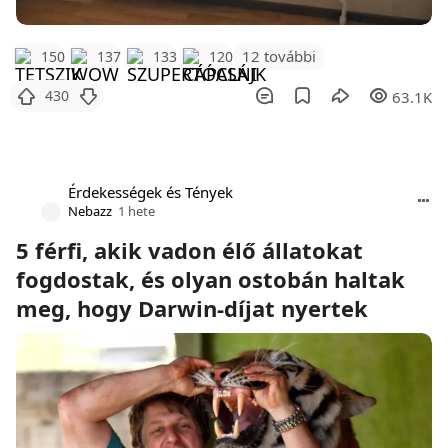
12 további
150
137
133
120
430
63.1K
Érdekességek és Tények
Nebazz
1 hete
5 férfi, akik vadon élő állatokat
fogdostak, és olyan ostobán haltak
meg, hogy Darwin-díjat nyertek