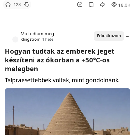
123
18.0K
Ma tudtam meg
Feliratkozom
Klingstrom
1 hete
Hogyan tudtak az emberek jeget
készíteni az ókorban a +50°C-os
melegben
Talpraesettebbek voltak, mint gondolnánk.