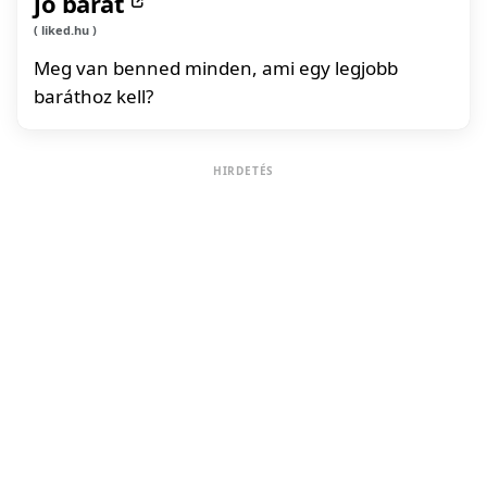
jó barát
liked.hu
Meg van benned minden, ami egy legjobb
baráthoz kell?
HIRDETÉS