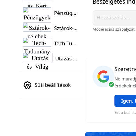
Beszélgetés ind
Pénzügyek
Sztárok-celebek
Moderációs szabályzat
Tech-Tudomány
Utazás és Világ
Szeretné
Ne maradj 
Süti beállítások
érdekelnek
Igen,
Ezt a beáll