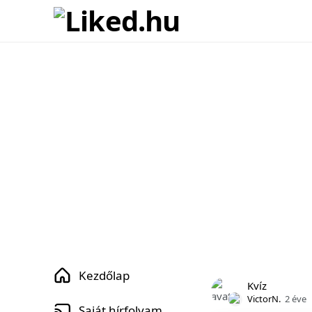
Kezdőlap
Kvíz
VictorN.
2 éve
Saját hírfolyam