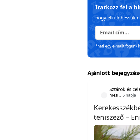
Iratkozz fel a h
hogy elküldhessük n
*heti egy e-mailt fogunk 
Ajánlott bejegyzé
Sztárok és ce
mesFI
5 napja
Kerekesszékbe
teniszező – En