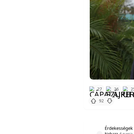
27
26
2
92
Érdekességek 
Nebazz
6 napja