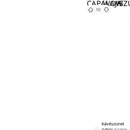
50
Kávészünet
zubroj
6 napja