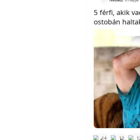
5 férfi, akik 
ostobán halta
14
12
1