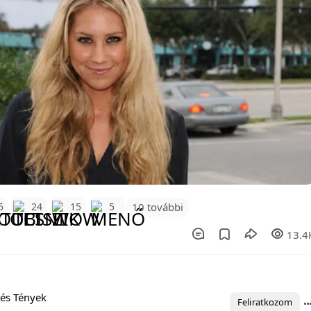
10 további
5
24
15
5
13.4
és Tények
Feliratkozom