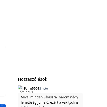
!
Hozzászólások
Tomi6601
3 hete
Mivel minden válaszra három négy
lehetőség jön elő, ezért a vak tyúk is