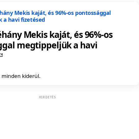
éhány Mekis kaját, és 96%-os
gal megtippeljük a havi
 minden kiderül.
HIRDETÉS