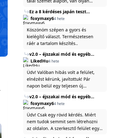
talál szemet alapon, van olyan
állítása ami igaznak illik rám.
Ez a 8 kérdéses japán teszt
hibátlanul feltárja az igazságot
foxymaxy6
4 hete
rólad
Köszönöm szépen a gyors és
kielégítő választ. Természetesen
ráér a tartalom készítés..
v2.0 – éjszakai mód és egyéb
fejlesztések
LikedHu
4 hete
Üdv! Valóban hibás volt a felület,
elnézést kérünk, javítottuk! Pár
napon belül egy teljesen új
platformon fogjuk elindítani a
v2.0 – éjszakai mód és egyéb
weboldal legújabb, 3.0-ás verzióját,
fejlesztések
foxymaxy6
4 hete
és vélhetően ez zavart be kicsit.Egy
baráti megjegyzés: ha nem fontos
Üdv! Csak egy rövid kérdés. Miért
és tud várni néhány napot a
nem tudok semmit sem létrehozni
tartalom, amit készíteni
az oldalon. A szerkesztő felület egy
szeretnél, inkább várj néhány napot,
katyvasz ,ahogy nálam megjelenik..