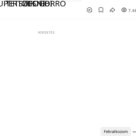
7.4
HIRDETÉS
Feliratkozom