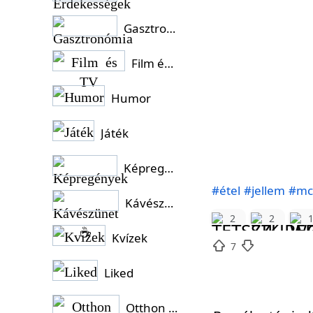
Gasztronómia
Film és TV
Humor
Játék
Képregények
#étel
#jellem
#mc
Kávészünet ☕
2
2
Kvízek
7
Liked
Otthon és Kert