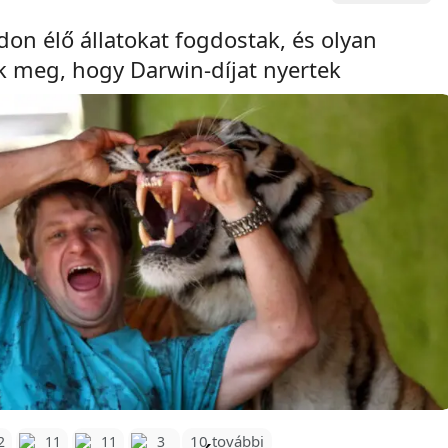
vadon élő állatokat fogdostak, és olyan
k meg, hogy Darwin-díjat nyertek
10 további
2
11
11
3