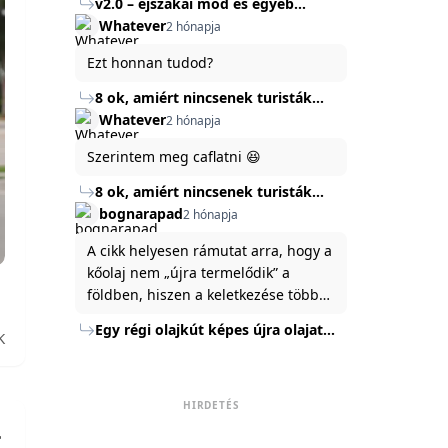
v2.0 – éjszakai mód és egyéb
mert ég és föld lesz a különbség a
Köszönöm ha válaszoltok.
fejlesztések
Whatever
2 hónapja
jelenlegi rendszer és az új között -
legfőképpen egyébként épp
Ezt honnan tudod?
tartalomkészítési szempontból! :)
8 ok, amiért nincsenek turisták
Törökország Fekete-tenger felőli
Whatever
2 hónapja
partján
Szerintem meg caflatni 😆
8 ok, amiért nincsenek turisták
Törökország Fekete-tenger felőli
bognarapad
2 hónapja
partján
A cikk helyesen rámutat arra, hogy a
kőolaj nem „újra termelődik” a
földben, hiszen a keletkezése több
millió év alatt zajlik. Az USA
Egy régi olajkút képes újra olajat
K
Energiaügyi Minisztériuma szerint a
termelni?
kitermelt mennyiség mindössze tíz
százaléka jut a felszínre, a többi a
kőzetben marad. A
HIRDETÉS
nyomáskülönbség kiegyenlítődik,