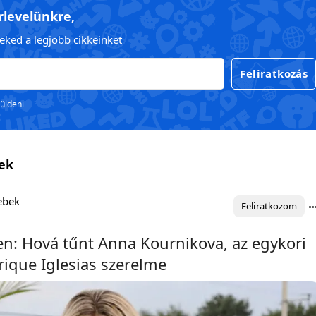
írlevelünkre,
eked a legjobb cikkeinket
Feliratkozás
küldeni
sek
lebek
Feliratkozom
n: Hová tűnt Anna Kournikova, az egykori
rique Iglesias szerelme