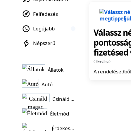
Felfedezés
Legújabb
Válassz n
pontosság
Népszerű
fizetésed
liked.hu
Állatok
A rendelésedből
Autó
Csináld magad
Életmód
Érdekességek