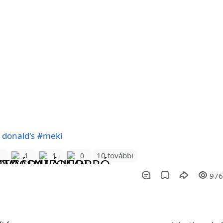
 donald's
#meki
10 további
1
1
1
0
97