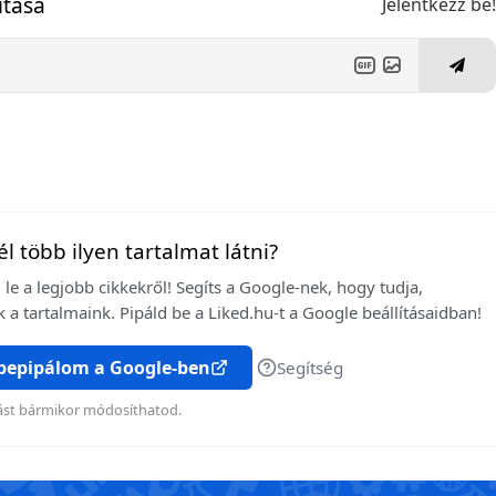
ítása
Jelentkezz be
l több ilyen tartalmat látni?
le a legjobb cikkekről! Segíts a Google-nek, hogy tudja,
 a tartalmaink. Pipáld be a Liked.hu-t a Google beállításaidban!
 bepipálom a Google-ben
Segítség
ítást bármikor módosíthatod.