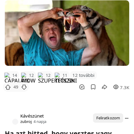
12 további
14
12
12
11
49
7.3K
Kávészünet
Feliratkozom
zubroj
4 napja
Ha azt hitted, hogy vesztes vagy,