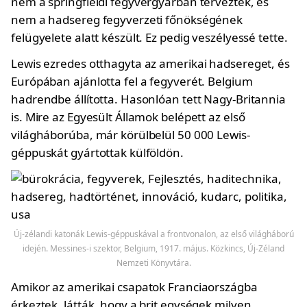
nem a springfieldi fegyvergyárban tervezték, és
nem a hadsereg fegyverzeti főnökségének
felügyelete alatt készült. Ez pedig veszélyessé tette.
Lewis ezredes otthagyta az amerikai hadsereget, és
Európában ajánlotta fel a fegyverét. Belgium
hadrendbe állította. Hasonlóan tett Nagy-Britannia
is. Mire az Egyesült Államok belépett az első
világháborúba, már körülbelül 50 000 Lewis-
géppuskát gyártottak külföldön.
Új-zélandi katonák Lewis-géppuskával a frontvonalon, az első világháború
idején. Messines-i szektor, Belgium, 1917. május. Közkincs, Új-Zéland
Nemzeti Könyvtára.
Amikor az amerikai csapatok Franciaországba
érkeztek, látták, hogy a brit egységek milyen