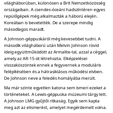
világháborúban, különösen a Brit Nemzetközösség
országaiban. A csendes-óceáni hadszíntéren egyes
repülőgépek még alkalmazták a háború elején.
Koreában is bevetették. De a szerepe mindig
másodlagos maradt.
A Johnson-géppuskáról még kevesebbet tudni. A
második világháború után Melvin Johnson rövid
ideig együttműködött az Armalite-tal, azzal a céggel,
amely az AR-15-öt létrehozta. Elképzelései
visszaköszöntek ennek a fegyvernek a moduláris
felépítésében és a hátrasiklásos működési elvben.
De Johnson neve a feledés homályába merült.
Ma már szinte egyetlen katona sem ismeri ezeket a
történeteket. A Lewis-géppuska múzeumi tárgy lett.
A Johnson LMG gyűjtői ritkaság. Egyik sem kapta
meg azt az elismerést, amelyet megérdemelt volna.