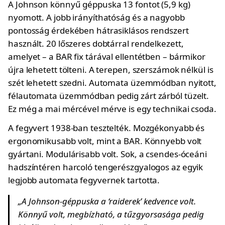
A Johnson könnyű géppuska 13 fontot (5,9 kg)
nyomott. A jobb irányíthatóság és a nagyobb
pontosság érdekében hátrasiklásos rendszert
használt. 20 lőszeres dobtárral rendelkezett,
amelyet – a BAR fix tárával ellentétben – bármikor
újra lehetett tölteni. A terepen, szerszámok nélkül is
szét lehetett szedni. Automata üzemmódban nyitott,
félautomata üzemmódban pedig zárt zárból tüzelt.
Ez még a mai mércével mérve is egy technikai csoda.
A fegyvert 1938-ban tesztelték. Mozgékonyabb és
ergonomikusabb volt, mint a BAR. Könnyebb volt
gyártani. Modulárisabb volt. Sok, a csendes-óceáni
hadszíntéren harcoló tengerészgyalogos az egyik
legjobb automata fegyvernek tartotta.
„A Johnson-géppuska a ‘raiderek’ kedvence volt.
Könnyű volt, megbízható, a tűzgyorsasága pedig