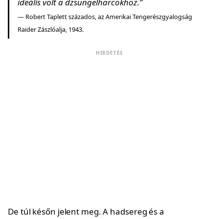
ideális volt a dzsungelharcokhoz.”
— Robert Taplett százados, az Amerikai Tengerészgyalogság
Raider Zászlóalja, 1943.
HIRDETÉS
De túl későn jelent meg. A hadsereg és a