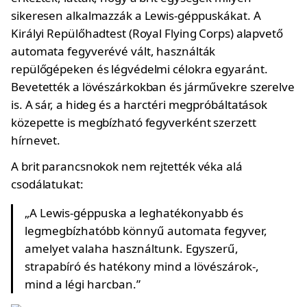
sikeresen alkalmazzák a Lewis-géppuskákat. A
Királyi Repülőhadtest (Royal Flying Corps) alapvető
automata fegyverévé vált, használták
repülőgépeken és légvédelmi célokra egyaránt.
Bevetették a lövészárkokban és járművekre szerelve
is. A sár, a hideg és a harctéri megpróbáltatások
közepette is megbízható fegyverként szerzett
hírnevet.
A brit parancsnokok nem rejtették véka alá
csodálatukat:
„A Lewis-géppuska a leghatékonyabb és
legmegbízhatóbb könnyű automata fegyver,
amelyet valaha használtunk. Egyszerű,
strapabíró és hatékony mind a lövészárok-,
mind a légi harcban.”