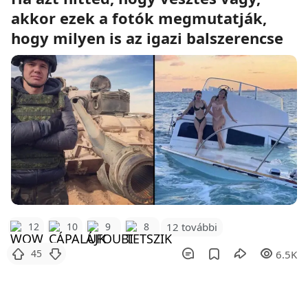
akkor ezek a fotók megmutatják,
hogy milyen is az igazi balszerencse
12 további
12
10
9
8
45
6.5K