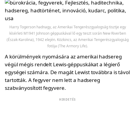
Harry Togerson hadnagy, az Amerikai Tengerészgyalogság tisztje egy
kísérleti M1941 Johnson géppuskával lő egy teszt során New Riverben
(Észak-Karolina), 1942 elején. Közkincs, az Amerikai Tengerészgyalogság
fotója (The Armory Life).
A körülmények nyomására az amerikai hadsereg
végül mégis rendelt Lewis-géppuskákat a légierő
egységei számára. De magát Lewist továbbra is távol
tartották. A fegyver nem lett a hadsereg
szabványosított fegyvere.
HIRDETÉS