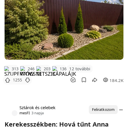
12 további
313
246
203
136
1255
184.2K
Sztárok és celebek
Feliratkozom
mesFI
3 napja
Kerekesszékben: Hová tűnt Anna