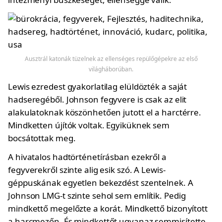
Ausztrál katonák tüzelnek az ellenséges repülőgépekre az első
világháborúban.
Lewis ezredest gyakorlatilag elüldözték a saját
hadseregéből. Johnson fegyvere is csak az elit
alakulatoknak köszönhetően jutott el a harctérre.
Mindketten újítók voltak. Egyiküknek sem
bocsátottak meg.
A hivatalos hadtörténetírásban ezekről a
fegyverekről szinte alig esik szó. A Lewis-
géppuskának egyetlen bekezdést szentelnek. A
Johnson LMG-t szinte sehol sem említik. Pedig
mindkettő megelőzte a korát. Mindkettő bizonyított
a harcmezőn. És mindkettőt ugyanaz semmisítette