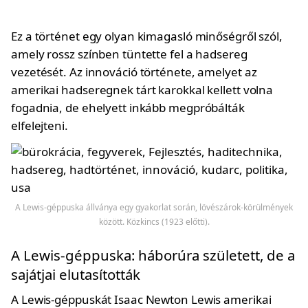
Ez a történet egy olyan kimagasló minőségről szól,
amely rossz színben tüntette fel a hadsereg
vezetését. Az innováció története, amelyet az
amerikai hadseregnek tárt karokkal kellett volna
fogadnia, de ehelyett inkább megpróbálták
elfelejteni.
A Lewis-géppuska állványa egy gyakorlat során, lövészárok-körülmények
között. Közkincs (1923 előtti).
A Lewis-géppuska: háborúra született, de a
sajátjai elutasították
A Lewis-géppuskát Isaac Newton Lewis amerikai