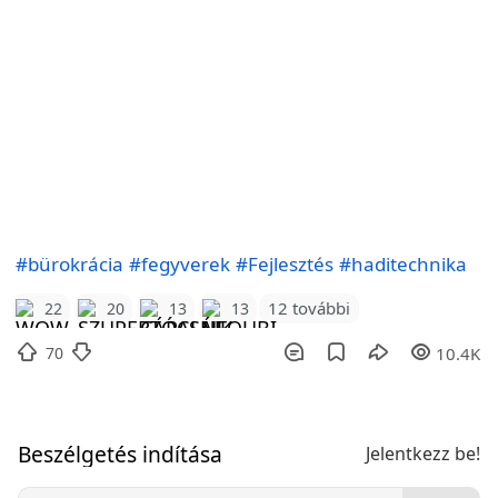
#bürokrácia
#fegyverek
#Fejlesztés
#haditechnika
12 további
22
20
13
13
70
10.4K
Beszélgetés indítása
Jelentkezz be!