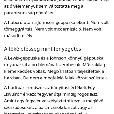
az ő véleményük sem változtatta meg a
parancsnokság döntését.
A háború után a Johnson-géppuska eltűnt. Nem volt
tömeggyártás. Nem volt modernizáció. Nem volt
második esély.
A tökéletesség mint fenyegetés
A Lewis-géppuska és a Johnson könnyű géppuska
ugyanazzal a problémával szembesült. Műszakilag
kiemelkedőek voltak. Megbízhatóan teljesítettek a
harcban. De nem a megfelelő falak között születtek.
A hadiipari rendszer az irányítást értékeli. Egy
„kívülről” érkező fegyver útja mindig rögös lesz.
Amint egy fegyver veszélyeztetni kezdi a meglévő
szerződéseket, a parancsnoki láncot vagy az
intézményi büszkeséget, ellenséggé válik.