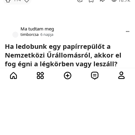
16.7K
Ma tudtam meg
timborcsa
6 napja
Ha ledobunk egy papírrepülőt a
Nemzetközi Űrállomásról, akkor el
fog égni a légkörben vagy leszáll?
Űrhajók, papírrepülők és a fizika törvényei.