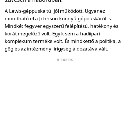
A Lewis-géppuska túl jól működött. Ugyanez
mondható el a Johnson könnyű géppuskáról is.
Mindkét fegyver egyszerű felépítésű, hatékony és
korát megelőző volt. Egyik sem a hadiipari
komplexum terméke volt. És mindkettő a politika, a
gőg és az intézményi irigység áldozatává vált.
HIRDETÉS