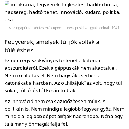
A szingapúri önkéntes erők újoncai Lewis puskával gyakorolnak, 1941.
Fegyverek, amelyek túl jók voltak a
túléléshez
Ez nem egy szokványos történet a katonai
abszurditásról. Ezek a géppuskák nem akadtak el.
Nem romlottak el. Nem hagyták cserben a
katonákat a harcban. Az ő „hibájuk” az volt, hogy túl
sokat, túl jól és túl korán tudtak.
Az innováció nem csak az időzítésen múlik. A
politikán is. Nem mindig a legjobb fegyver győz. Nem
mindig a legjobb gépet állítják hadrendbe. Néha egy
találmány önmagát falja fel.