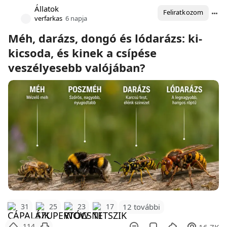
Állatok
Feliratkozom
verfarkas
6 napja
Méh, darázs, dongó és lódarázs: ki-
kicsoda, és kinek a csípése
veszélyesebb valójában?
12 további
31
25
23
17
114