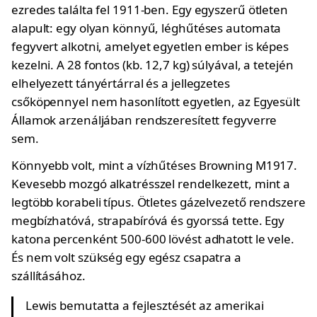
ezredes találta fel 1911-ben. Egy egyszerű ötleten
alapult: egy olyan könnyű, léghűtéses automata
fegyvert alkotni, amelyet egyetlen ember is képes
kezelni. A 28 fontos (kb. 12,7 kg) súlyával, a tetején
elhelyezett tányértárral és a jellegzetes
csőköpennyel nem hasonlított egyetlen, az Egyesült
Államok arzenáljában rendszeresített fegyverre
sem.
Könnyebb volt, mint a vízhűtéses Browning M1917.
Kevesebb mozgó alkatrésszel rendelkezett, mint a
legtöbb korabeli típus. Ötletes gázelvezető rendszere
megbízhatóvá, strapabíróvá és gyorssá tette. Egy
katona percenként 500-600 lövést adhatott le vele.
És nem volt szükség egy egész csapatra a
szállításához.
Lewis bemutatta a fejlesztését az amerikai