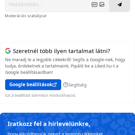
Moderációs szabályzat
Szeretnél több ilyen tartalmat látni?
Ne maradj le a legjobb cikkekről! Segíts a Google-nek, hogy
tudja, érdekelnek a tartalmaink. Pipáld be a Liked.hu-t a
Google beállításaidban!
Google beállítások
Segítség
Ezt a beállítást bármikor módosíthatod.
Iratkozz fel a hírlevelünkre,
hogy elküldhessük neked a legjobb cikkeinket