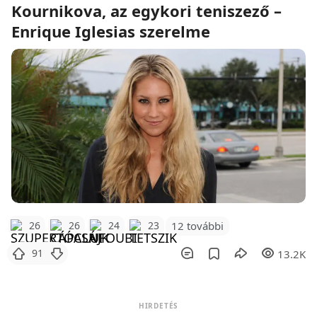
Kournikova, az egykori teniszező –
Enrique Iglesias szerelme
12 további
26
26
24
23
91
13.2K
HIRDETÉS