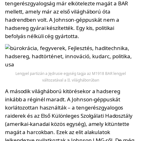
tengerészgyalogság már elkötelezte magát a BAR
mellett, amely már az első világháború óta
hadrendben volt. A Johnson-géppuskát nem a
hadsereg gyárai készítették. Egy kis, politikai
befolyás nélküli cég gyártotta.
Lengyel partizán a Jędrusie egység tagja az M1918 BAR lengyel
változatával a II. világháborúban
A második világháború kitörésekor a hadsereg
inkább a réginél maradt. A Johnson-géppuskát
korlátozottan használták – a tengerészgyalogos
raiderek és az Első Különleges Szolgálati Hadosztály
(amerikai-kanadai közös egység), amely kitüntette
magát a harcokban. Ezek az elit alakulatok
lelkendezve nyilatkoztak a Johnson LMG-ről. De még