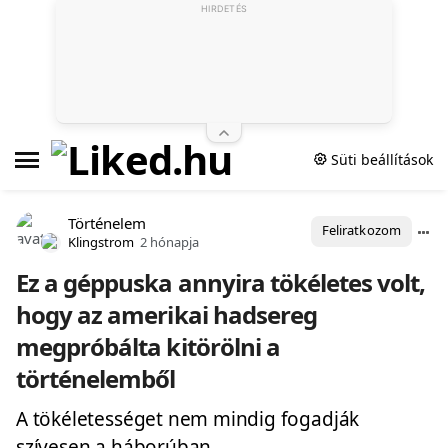
HIRDETÉS
Süti beállítások
Történelem
Feliratkozom
Klingstrom
2 hónapja
Ez a géppuska annyira tökéletes volt,
hogy az amerikai hadsereg
megpróbálta kitörölni a
történelemből
A tökéletességet nem mindig fogadják
szívesen a háborúban.