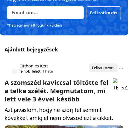
Feliratkozás
*heti egy e-mailt fogunk küldeni
Ajánlott bejegyzések
Otthon és Kert
Feliratkozom
felhok_felett
1 hete
A szomszéd kaviccsal töltötte fel
a telke szélét. Megmutatom, mi
lett vele 3 évvel később
Azt javaslom, hogy ne szórj fel semmit
kövekkel, amíg el nem olvasod ezt a cikket.