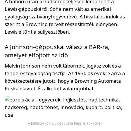
A háború után a hadsereg teljesen lemondott a
Lewis-géppuskáról. Soha nem vált az amerikai
gyalogság szabványfegyverévé. A hivatalos indoklás
szerint a Browning terveit részesítették előnyben.
Lewis eltűnt a süllyesztőben.
A Johnson-géppuska: válasz a BAR-ra,
amelyet elfojtott az idő
Melvin Johnson nem volt tábornok. Jogász volt és a
tengerészgyalogság tisztje. Az 1930-as évekre arra a
következtetésre jutott, hogy a Browning Automata
Puska elavult. És alkotott valami jobbat.
A Johnson könnyű géppuska használat közben.