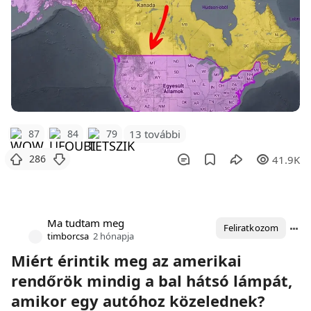
87
84
79
13 további
286
41.9K
Ma tudtam meg
Feliratkozom
timborcsa
2 hónapja
Miért érintik meg az amerikai
rendőrök mindig a bal hátsó lámpát,
amikor egy autóhoz közelednek?