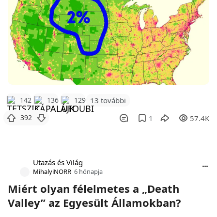
142
136
129
13 további
392
1
57.4K
Utazás és Világ
MihalyiNORR
6 hónapja
Miért olyan félelmetes a „Death
Valley” az Egyesült Államokban?