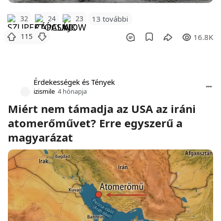
32
24
23
13 további
115
16.8K
Érdekességek és Tények
izismile
4 hónapja
Miért nem támadja az USA az iráni
atomerőművet? Erre egyszerű a
magyarázat