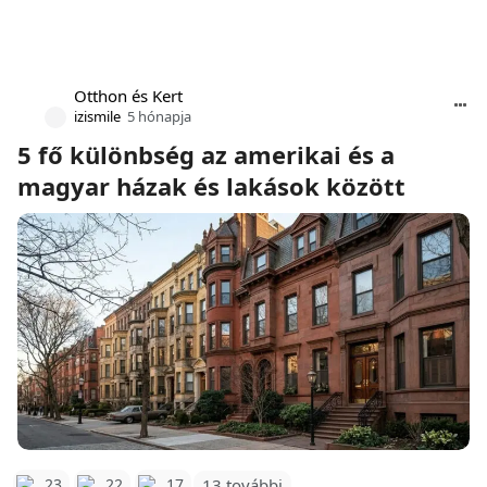
Otthon és Kert
izismile
5 hónapja
5 fő különbség az amerikai és a
magyar házak és lakások között
23
22
17
13 további