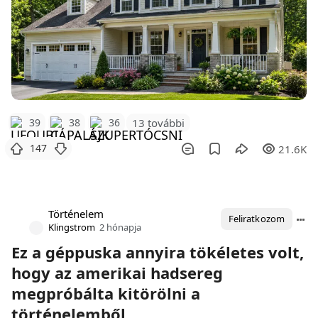
39
38
36
13 további
147
21.6K
Történelem
Feliratkozom
Klingstrom
2 hónapja
Ez a géppuska annyira tökéletes volt,
hogy az amerikai hadsereg
megpróbálta kitörölni a
történelemből