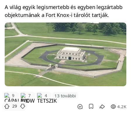
A világ egyik legismertebb és egyben legzártabb
objektumának a Fort Knox-i tárolót tartják.
9
7
4
13 további
29
4.2K