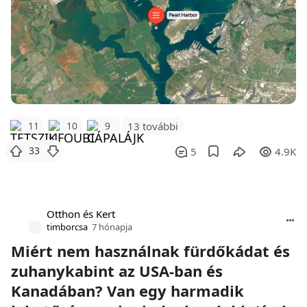
11
10
9
13 további
33
5
4.9K
Otthon és Kert
timborcsa
7 hónapja
Miért nem használnak fürdőkádat és
zuhanykabint az USA-ban és
Kanadában? Van egy harmadik