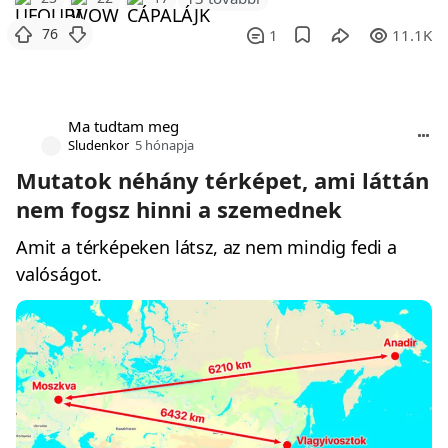
76
1
11.1K
Ma tudtam meg
Sludenkor
5 hónapja
Mutatok néhány térképet, ami láttán
nem fogsz hinni a szemednek
Amit a térképeken látsz, az nem mindig fedi a
valóságot.