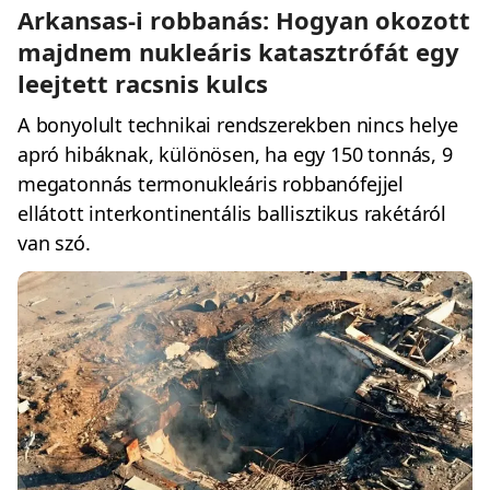
Arkansas-i robbanás: Hogyan okozott
majdnem nukleáris katasztrófát egy
leejtett racsnis kulcs
A bonyolult technikai rendszerekben nincs helye
apró hibáknak, különösen, ha egy 150 tonnás, 9
megatonnás termonukleáris robbanófejjel
ellátott interkontinentális ballisztikus rakétáról
van szó.