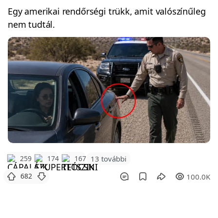
Egy amerikai rendőrségi trükk, amit valószínűleg
nem tudtál.
259
174
167
13 további
682
100.0K