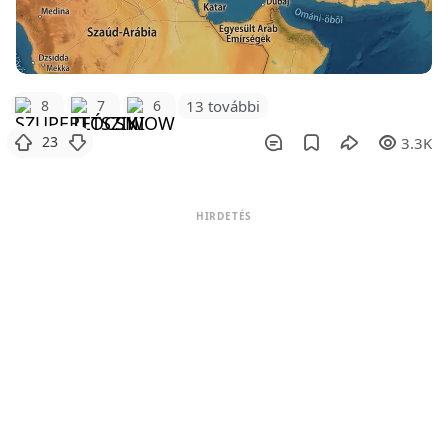
8
7
6
13 további
23
3.3K
HIRDETÉS