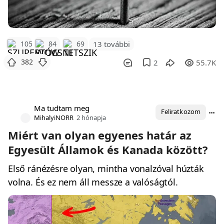
105
84
69
13 további
382
2
55.7K
Ma tudtam meg
Feliratkozom
MihalyiNORR
2 hónapja
Miért van olyan egyenes határ az
Egyesült Államok és Kanada között?
Első ránézésre olyan, mintha vonalzóval húzták
volna. És ez nem áll messze a valóságtól.