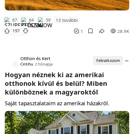
67
64
59
13 további
197
1
28.9K
Otthon és Kert
Feliratkozom
Cintihu
2 hónapja
Hogyan néznek ki az amerikai
otthonok kívül és belül? Miben
különböznek a magyaroktól
Saját tapasztalataim az amerikai házakról.