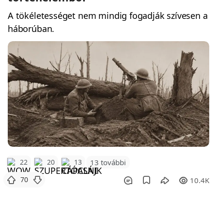
A tökéletességet nem mindig fogadják szívesen a
háborúban.
22
20
13
13 további
70
10.4K