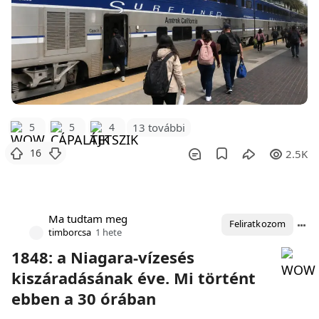
5
5
4
13 további
16
2.5K
Ma tudtam meg
Feliratkozom
timborcsa
1 hete
1848: a Niagara-vízesés
kiszáradásának éve. Mi történt
ebben a 30 órában