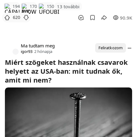
194
170
150
13 további
620
90.9K
Ma tudtam meg
Feliratkozom
igor93
2 hónapja
Miért szögeket használnak csavarok
helyett az USA-ban: mit tudnak ők,
amit mi nem?