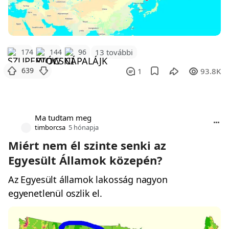
174
144
96
13 további
639
1
93.8K
Ma tudtam meg
timborcsa
5 hónapja
Miért nem él szinte senki az
Egyesült Államok közepén?
Az Egyesült államok lakosság nagyon
egyenetlenül oszlik el.