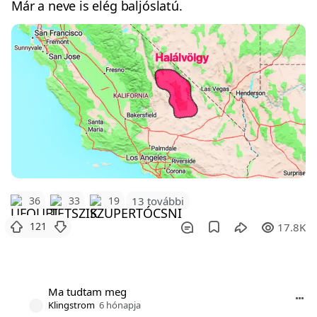
Már a neve is elég baljóslatú.
36
33
19
13 további
121
17.8K
Ma tudtam meg
Klingstrom
6 hónapja