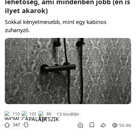
lehetőség, ami mindenben jobb (én is
ilyet akarok)
Sokkal kényelmesebb, mint egy kabinos
zuhanyzó.
110
101
86
13 további
347
50.9K