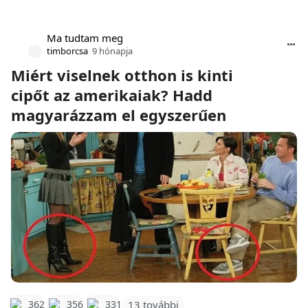
Ma tudtam meg
timborcsa
9 hónapja
Miért viselnek otthon is kinti
cipőt az amerikaiak? Hadd
magyarázzam el egyszerűen
362
356
331
13 további