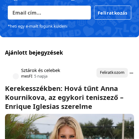
Feliratkozás
*heti egy e-mailt fogunk küldeni
Ajánlott bejegyzések
Sztárok és celebek
Feliratkozom
mesFI
5 napja
Kerekesszékben: Hová tűnt Anna
Kournikova, az egykori teniszező –
Enrique Iglesias szerelme