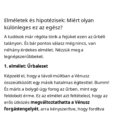
Elméletek és hipotézisek: Miért olyan
különleges ez az egész?
A tudósok már régóta törik a fejüket ezen az űrbéli
talányon. És bár pontos válasz még nincs, van
néhány érdekes elmélet. Nézzük meg a
legnépszerűbbeket.
1. elmélet: Űrbaleset
Képzeld el, hogy a távoli múltban a Vénusz
összeütközött egy másik hatalmas égitesttel. Bumm!
És máris a bolygó úgy forog az űrben, mint egy
feldobott érme. Ez az elmélet azt feltételezi, hogy az
erős ütközés
megváltoztathatta a Vénusz
forgástengelyét
, arra kényszerítve, hogy fordítva