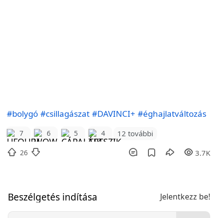
#bolygó
#csillagászat
#DAVINCI+
#éghajlatváltozás
12 további
7
6
5
4
26
3.7K
Beszélgetés indítása
Jelentkezz be!