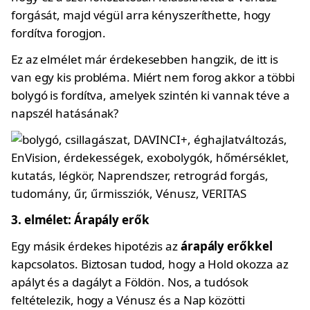
forgását, majd végül arra kényszeríthette, hogy
fordítva forogjon.
Ez az elmélet már érdekesebben hangzik, de itt is
van egy kis probléma. Miért nem forog akkor a többi
bolygó is fordítva, amelyek szintén ki vannak téve a
napszél hatásának?
3. elmélet: Árapály erők
Egy másik érdekes hipotézis az
árapály erőkkel
kapcsolatos. Biztosan tudod, hogy a Hold okozza az
apályt és a dagályt a Földön. Nos, a tudósok
feltételezik, hogy a Vénusz és a Nap közötti