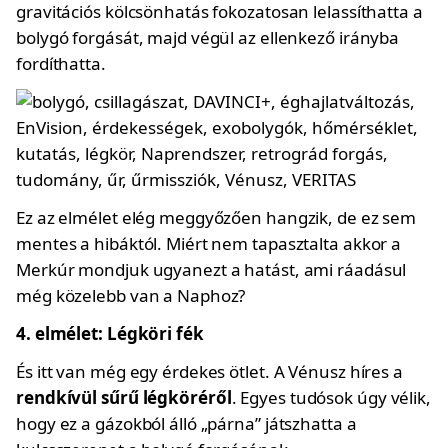
gravitációs kölcsönhatás fokozatosan lelassíthatta a
bolygó forgását, majd végül az ellenkező irányba
fordíthatta.
Ez az elmélet elég meggyőzően hangzik, de ez sem
mentes a hibáktól. Miért nem tapasztalta akkor a
Merkúr mondjuk ugyanezt a hatást, ami ráadásul
még közelebb van a Naphoz?
4. elmélet: Légköri fék
És itt van még egy érdekes ötlet. A Vénusz híres a
rendkívül sűrű légköréről
. Egyes tudósok úgy vélik,
hogy ez a gázokból álló „párna” játszhatta a