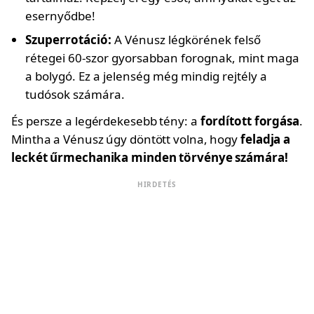
esernyődbe!
Szuperrotáció:
A Vénusz légkörének felső
rétegei 60-szor gyorsabban forognak, mint maga
a bolygó. Ez a jelenség még mindig rejtély a
tudósok számára.
És persze a legérdekesebb tény: a
fordított forgása
.
Mintha a Vénusz úgy döntött volna, hogy
feladja a
leckét űrmechanika minden törvénye számára!
HIRDETÉS