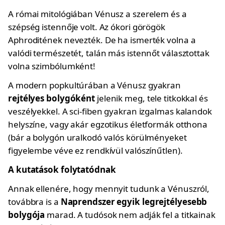
A római mitológiában Vénusz a szerelem és a
szépség istennője volt. Az ókori görögök
Aphroditének nevezték. De ha ismerték volna a
valódi természetét, talán más istennőt választottak
volna szimbólumként!
A modern popkultúrában a Vénusz gyakran
rejtélyes bolygóként
jelenik meg, tele titkokkal és
veszélyekkel. A sci-fiben gyakran izgalmas kalandok
helyszíne, vagy akár egzotikus életformák otthona
(bár a bolygón uralkodó valós körülményeket
figyelembe véve ez rendkívül valószínűtlen).
A kutatások folytatódnak
Annak ellenére, hogy mennyit tudunk a Vénuszról,
továbbra is a
Naprendszer egyik legrejtélyesebb
bolygója
marad. A tudósok nem adják fel a titkainak