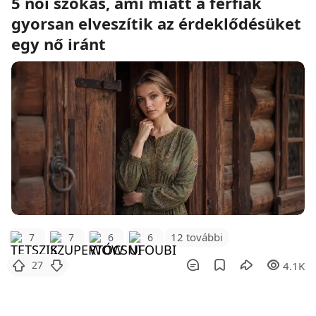
5 női szokás, ami miatt a férfiak
gyorsan elveszítik az érdeklődésüket
egy nő iránt
12 további
7
7
6
6
27
4.1K