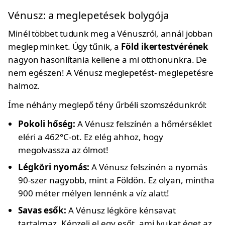
Vénusz: a meglepetések bolygója
Minél többet tudunk meg a Vénuszról, annál jobban
meglep minket. Úgy tűnik, a
Föld ikertestvérének
nagyon hasonlítania kellene a mi otthonunkra. De
nem egészen! A Vénusz meglepetést- meglepetésre
halmoz.
Íme néhány meglepő tény űrbéli szomszédunkról:
Pokoli hőség:
A Vénusz felszínén a hőmérséklet
eléri a 462°C-ot. Ez elég ahhoz, hogy
megolvassza az ólmot!
Légköri nyomás:
A Vénusz felszínén a nyomás
90-szer nagyobb, mint a Földön. Ez olyan, mintha
900 méter mélyen lennénk a víz alatt!
Savas esők:
A Vénusz légköre kénsavat
tartalmaz. Képzelj el egy esőt, ami lyukat éget az