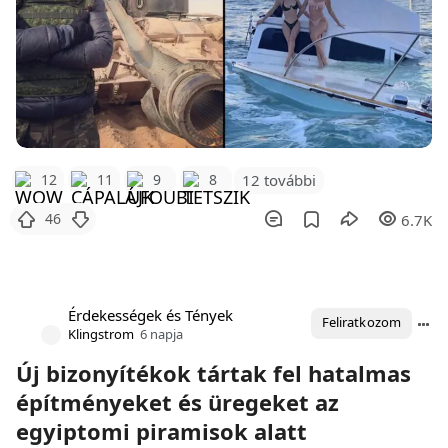
12 további
12
11
9
8
46
6.7K
Érdekességek és Tények
Feliratkozom
Klingstrom
6 napja
Új bizonyítékok tártak fel hatalmas
építményeket és üregeket az
egyiptomi piramisok alatt