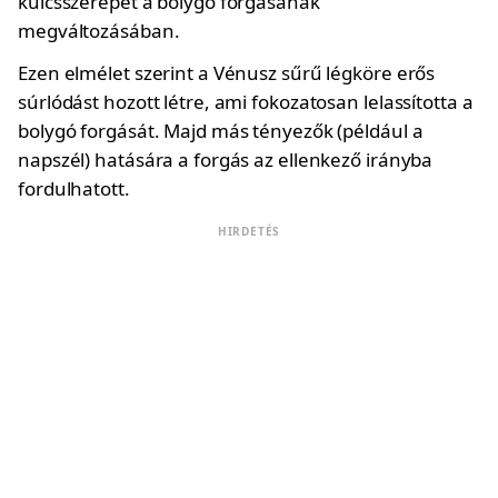
kulcsszerepet a bolygó forgásának
megváltozásában.
Ezen elmélet szerint a Vénusz sűrű légköre erős
súrlódást hozott létre, ami fokozatosan lelassította a
bolygó forgását. Majd más tényezők (például a
napszél) hatására a forgás az ellenkező irányba
fordulhatott.
HIRDETÉS