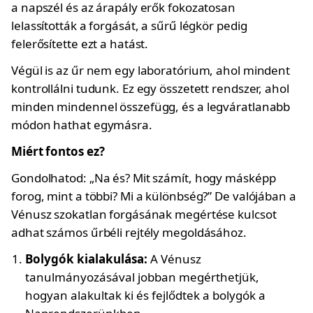
a napszél és az árapály erők fokozatosan
lelassították a forgását, a sűrű légkör pedig
felerősítette ezt a hatást.
Végül is az űr nem egy laboratórium, ahol mindent
kontrollálni tudunk. Ez egy összetett rendszer, ahol
minden mindennel összefügg, és a legváratlanabb
módon hathat egymásra.
Miért fontos ez?
Gondolhatod: „Na és? Mit számít, hogy másképp
forog, mint a többi? Mi a különbség?” De valójában a
Vénusz szokatlan forgásának megértése kulcsot
adhat számos űrbéli rejtély megoldásához.
Bolygók kialakulása:
A Vénusz
tanulmányozásával jobban megérthetjük,
hogyan alakultak ki és fejlődtek a bolygók a