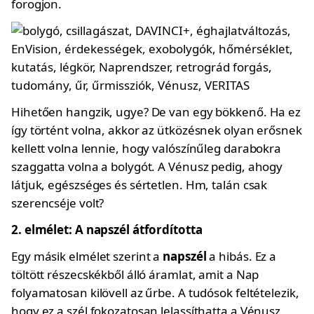
forogjon.
Hihetően hangzik, ugye? De van egy bökkenő. Ha ez
így történt volna, akkor az ütközésnek olyan erősnek
kellett volna lennie, hogy valószínűleg darabokra
szaggatta volna a bolygót. A Vénusz pedig, ahogy
látjuk, egészséges és sértetlen. Hm, talán csak
szerencséje volt?
2. elmélet: A napszél átfordította
Egy másik elmélet szerint a
napszél
a hibás. Ez a
töltött részecskékből álló áramlat, amit a Nap
folyamatosan kilövell az űrbe. A tudósok feltételezik,
hogy ez a szél fokozatosan lelassíthatta a Vénusz