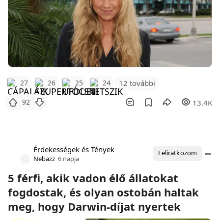
12 további
27
26
25
24
92
13.4K
Érdekességek és Tények
Feliratkozom
Nebazz
6 napja
5 férfi, akik vadon élő állatokat
fogdostak, és olyan ostobán haltak
meg, hogy Darwin-díjat nyertek