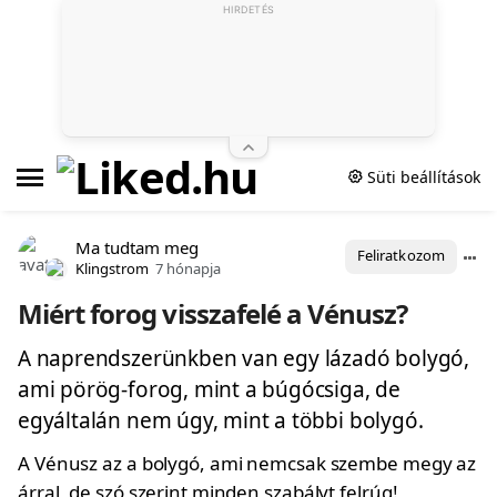
HIRDETÉS
Süti beállítások
Ma tudtam meg
Feliratkozom
Klingstrom
7 hónapja
Miért forog visszafelé a Vénusz?
A naprendszerünkben van egy lázadó bolygó,
ami pörög-forog, mint a búgócsiga, de
egyáltalán nem úgy, mint a többi bolygó.
A Vénusz az a bolygó, ami nemcsak szembe megy az
árral, de szó szerint minden szabályt felrúg!