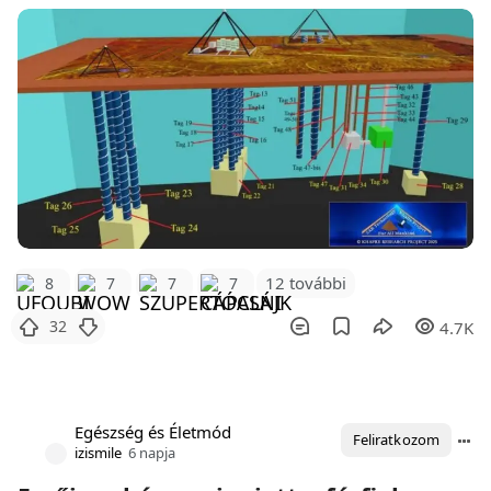
12 további
8
7
7
7
32
4.7K
Egészség és Életmód
Feliratkozom
izismile
6 napja