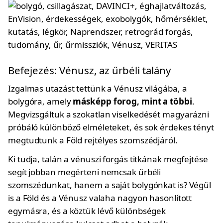
Befejezés: Vénusz, az űrbéli talány
Izgalmas utazást tettünk a Vénusz világába, a
bolygóra, amely
másképp forog, mint a többi
.
Megvizsgáltuk a szokatlan viselkedését magyarázni
próbáló különböző elméleteket, és sok érdekes tényt
megtudtunk a Föld rejtélyes szomszédjáról.
Ki tudja, talán a vénuszi forgás titkának megfejtése
segít jobban megérteni nemcsak űrbéli
szomszédunkat, hanem a saját bolygónkat is? Végül
is a Föld és a Vénusz valaha nagyon hasonlított
egymásra, és a köztük lévő különbségek