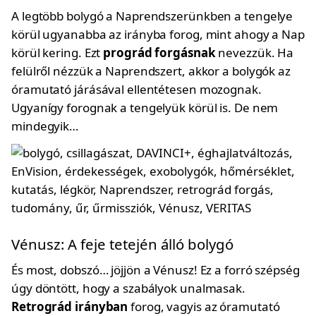
A legtöbb bolygó a Naprendszerünkben a tengelye
körül ugyanabba az irányba forog, mint ahogy a Nap
körül kering. Ezt
prográd forgásnak
nevezzük. Ha
felülről nézzük a Naprendszert, akkor a bolygók az
óramutató járásával ellentétesen mozognak.
Ugyanígy forognak a tengelyük körül is. De nem
mindegyik…
Vénusz: A feje tetején álló bolygó
És most, dobszó… jöjjön a Vénusz! Ez a forró szépség
úgy döntött, hogy a szabályok unalmasak.
Retrográd irányban
forog, vagyis az óramutató