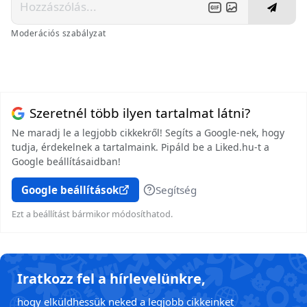
Moderációs szabályzat
Szeretnél több ilyen tartalmat látni?
Ne maradj le a legjobb cikkekről! Segíts a Google-nek, hogy
tudja, érdekelnek a tartalmaink. Pipáld be a Liked.hu-t a
Google beállításaidban!
Google beállítások
Segítség
Ezt a beállítást bármikor módosíthatod.
Iratkozz fel a hírlevelünkre,
hogy elküldhessük neked a legjobb cikkeinket