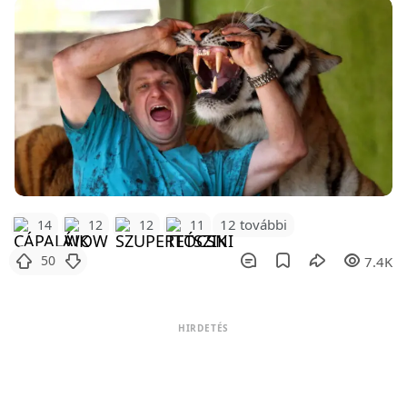
12 további
14
12
12
11
50
7.4K
HIRDETÉS