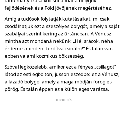
tanulmányozása kulcsot adhat a bolygók
fejlődésének és a Föld jövőjének megértéséhez.
Amíg a tudósok folytatják kutatásaikat, mi csak
csodálhatjuk ezt a szeszélyes bolygót, amely a saját
szabályai szerint kering az űrtáncban. A Vénusz
mintha azt mondaná nekünk: „Hé, srácok, néha
érdemes mindent fordítva csinálni!” És talán van
ebben valami kozmikus bölcsesség.
Szóval legközelebb, amikor ezt a fényes „csillagot”
látod az esti égbolton, jusson eszedbe: ez a Vénusz,
a lázadó bolygó, amely a maga módján forog és
pörög. És talán éppen ez a különleges varázsa.
HIRDETÉS