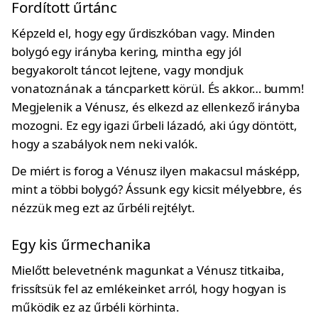
Fordított űrtánc
Képzeld el, hogy egy űrdiszkóban vagy. Minden
bolygó egy irányba kering, mintha egy jól
begyakorolt táncot lejtene, vagy mondjuk
vonatoznának a táncparkett körül. És akkor… bumm!
Megjelenik a Vénusz, és elkezd az ellenkező irányba
mozogni. Ez egy igazi űrbeli lázadó, aki úgy döntött,
hogy a szabályok nem neki valók.
De miért is forog a Vénusz ilyen makacsul másképp,
mint a többi bolygó? Ássunk egy kicsit mélyebbre, és
nézzük meg ezt az űrbéli rejtélyt.
Egy kis űrmechanika
Mielőtt belevetnénk magunkat a Vénusz titkaiba,
frissítsük fel az emlékeinket arról, hogy hogyan is
működik ez az űrbéli körhinta.