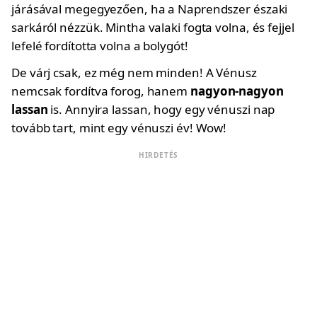
járásával megegyezően, ha a Naprendszer északi
sarkáról nézzük. Mintha valaki fogta volna, és fejjel
lefelé fordította volna a bolygót!
De várj csak, ez még nem minden! A Vénusz
nemcsak fordítva forog, hanem
nagyon-nagyon
lassan
is. Annyira lassan, hogy egy vénuszi nap
tovább tart, mint egy vénuszi év! Wow!
HIRDETÉS