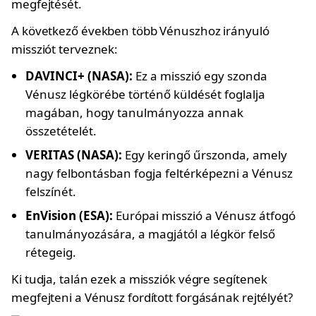
megfejtését.
A következő években több Vénuszhoz irányuló
missziót terveznek:
DAVINCI+ (NASA):
Ez a misszió egy szonda
Vénusz légkörébe történő küldését foglalja
magában, hogy tanulmányozza annak
összetételét.
VERITAS (NASA):
Egy keringő űrszonda, amely
nagy felbontásban fogja feltérképezni a Vénusz
felszínét.
EnVision (ESA):
Európai misszió a Vénusz átfogó
tanulmányozására, a magjától a légkör felső
rétegeig.
Ki tudja, talán ezek a missziók végre segítenek
megfejteni a Vénusz fordított forgásának rejtélyét?