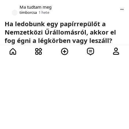
Ma tudtam meg
timborcsa
1 hete
Ha ledobunk egy papírrepülőt a
Nemzetközi Űrállomásról, akkor el
fog égni a légkörben vagy leszáll?
Űrhajók, papírrepülők és a fizika törvényei.