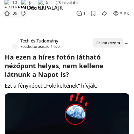
10
6
6
13 további
39
1
5.8K
Tech és Tudomány
Feliratkozom
kecsketurosisak
1 éve
Ha ezen a híres fotón látható
nézőpont helyes, nem kellene
látnunk a Napot is?
Ezt a fényképet „Földkeltének” hívják.