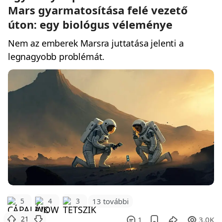
Mars gyarmatosítása felé vezető
úton: egy biológus véleménye
Nem az emberek Marsra juttatása jelenti a
legnagyobb problémát.
5
4
3
13 további
21
1
3.0K