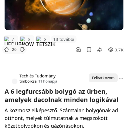
7
6
5
13 további
26
3.7K
Tech és Tudomány
Feliratkozom
timborcsa
11 hónapja
A 6 legfurcsább bolygó az űrben,
amelyek dacolnak minden logikával
A kozmosz elképesztő. Számtalan bolygónak ad
otthont, melyek túlmutatnak a megszokott
kőzetbolygókon és gázóriásokon.