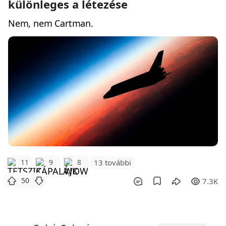
különleges a létezése
Nem, nem Cartman.
11
9
8
13 további
50
7.3K