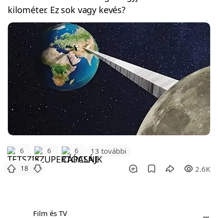
kilométer. Ez sok vagy kevés?
6
6
6
13 további
18
2.6K
Film és TV