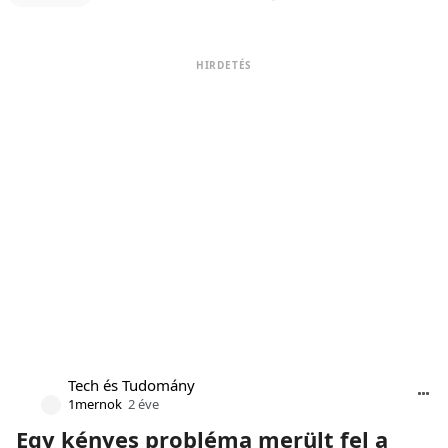
HIRDETÉS
Tech és Tudomány
1mernok
2 éve
Egy kényes probléma merült fel a