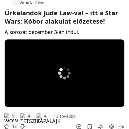
VictorN.
2 éve
Űrkalandok Jude Law-val – itt a Star
Wars: Kóbor alakulat előzetese!
A sorozat december 3-án indul.
5
4
4
13 további
13
1.9K