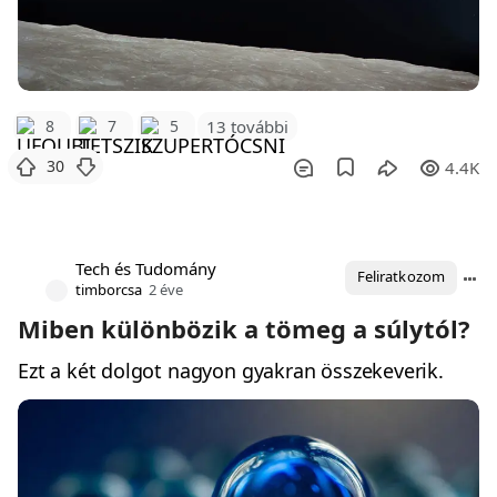
8
7
5
13 további
30
4.4K
Tech és Tudomány
Feliratkozom
timborcsa
2 éve
Miben különbözik a tömeg a súlytól?
Ezt a két dolgot nagyon gyakran összekeverik.