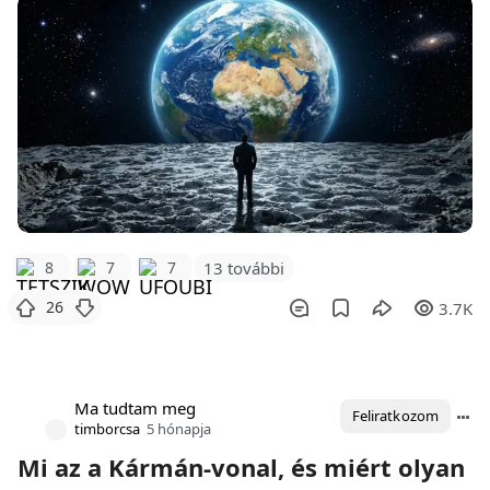
8
7
7
13 további
26
3.7K
Ma tudtam meg
Feliratkozom
timborcsa
5 hónapja
Mi az a Kármán-vonal, és miért olyan