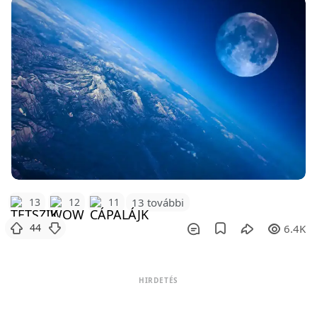
13
12
11
13 további
44
6.4K
HIRDETÉS