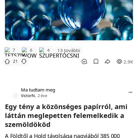
7
6
4
13 további
21
2.9K
Ma tudtam meg
VictorN.
2 éve
Egy tény a közönséges papírról, ami
láttán meglepetten felemelkedik a
szemöldököd
A Földtől a Hold távolsága nagyjából 385 000