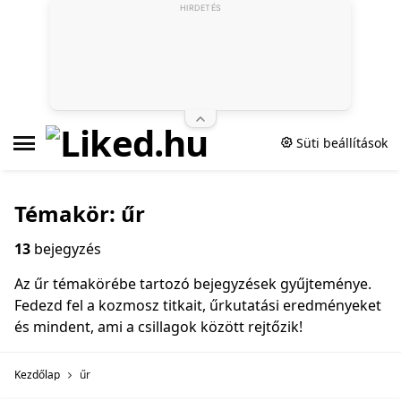
HIRDETÉS
Süti beállítások
Témakör: űr
13
bejegyzés
Az űr témakörébe tartozó bejegyzések gyűjteménye.
Fedezd fel a kozmosz titkait, űrkutatási eredményeket
és mindent, ami a csillagok között rejtőzik!
Kezdőlap
űr