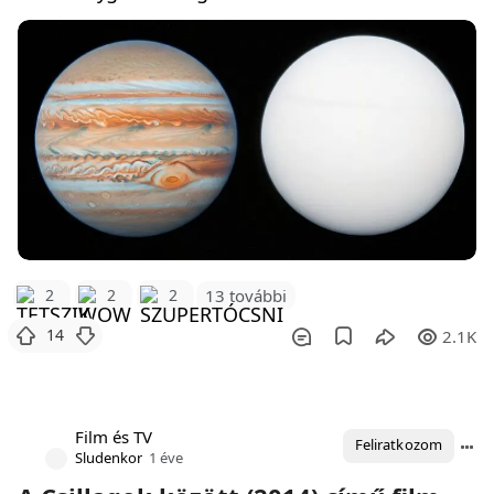
2
2
2
13 további
14
2.1K
Film és TV
Feliratkozom
Sludenkor
1 éve