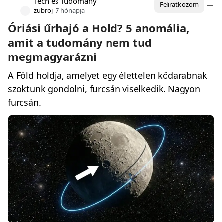
Tech és Tudomány
Feliratkozom
zubroj
7 hónapja
Óriási űrhajó a Hold? 5 anomália,
amit a tudomány nem tud
megmagyarázni
A Föld holdja, amelyet egy élettelen kődarabnak
szoktunk gondolni, furcsán viselkedik. Nagyon
furcsán.