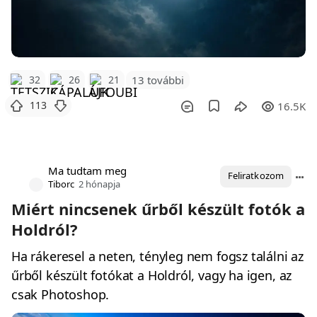
32
26
21
13 további
113
16.5K
Ma tudtam meg
Feliratkozom
Tiborc
2 hónapja
Miért nincsenek űrből készült fotók a
Holdról?
Ha rákeresel a neten, tényleg nem fogsz találni az
űrből készült fotókat a Holdról, vagy ha igen, az
csak Photoshop.