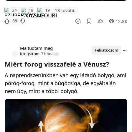
24
19
19
13 további
88
12.8K
Ma tudtam meg
Feliratkozom
Klingstrom
7 hónapja
Miért forog visszafelé a Vénusz?
A naprendszerünkben van egy lázadó bolygó, ami
pörög-forog, mint a búgócsiga, de egyáltalán
nem úgy, mint a többi bolygó.