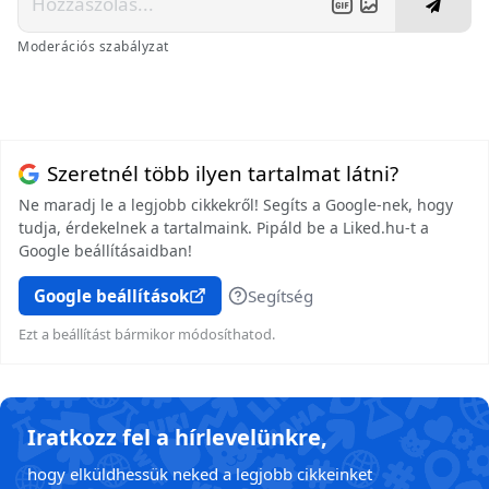
Moderációs szabályzat
Szeretnél több ilyen tartalmat látni?
Ne maradj le a legjobb cikkekről! Segíts a Google-nek, hogy
tudja, érdekelnek a tartalmaink. Pipáld be a Liked.hu-t a
Google beállításaidban!
Google beállítások
Segítség
Ezt a beállítást bármikor módosíthatod.
Iratkozz fel a hírlevelünkre,
hogy elküldhessük neked a legjobb cikkeinket