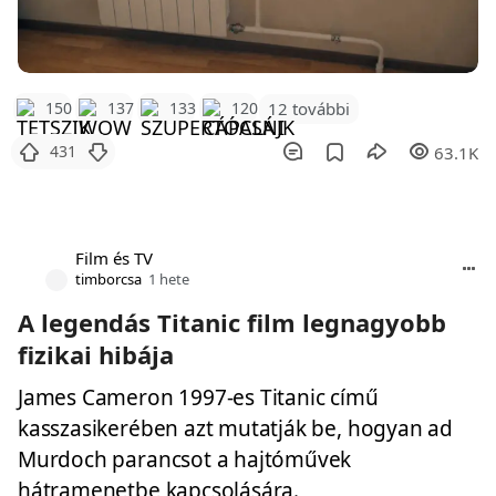
12 további
150
137
133
120
431
63.1K
Film és TV
timborcsa
1 hete
A legendás Titanic film legnagyobb
fizikai hibája
James Cameron 1997-es Titanic című
kasszasikerében azt mutatják be, hogyan ad
Murdoch parancsot a hajtóművek
hátramenetbe kapcsolására.