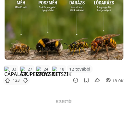
12 további
33
27
24
18
123
18.0K
HIRDETÉS