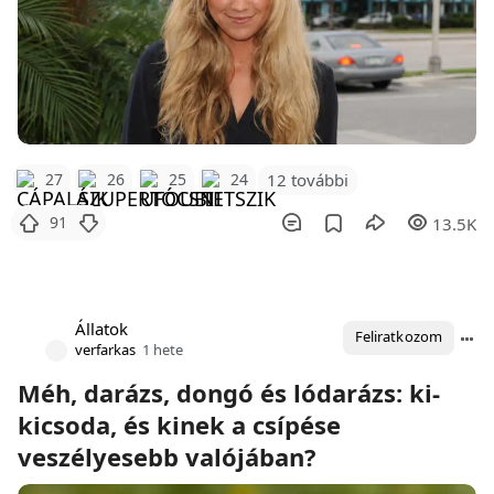
12 további
27
26
25
24
91
13.5K
Állatok
Feliratkozom
verfarkas
1 hete
Méh, darázs, dongó és lódarázs: ki-
kicsoda, és kinek a csípése
veszélyesebb valójában?