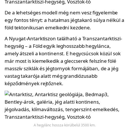
De a lehetséges modell még nem vesz figyelembe
egy fontos tényt: a hatalmas jégtakaró súlya nélkül a
föld tektonikusan emelkedni kezdene.
A Nyugat-Antarktiszon található a Transzantarktiszi-
hegység – a Föld egyik leghosszabb hegylánca,
amely átszeli a kontinenst. E hegycsúcsok közül sok
már most is kiemelkedik a gleccserek felszíne fölé
masszív sziklák és jégtornyok formájában, de a jég
vastag takarója alatt még grandiózusabb
képződmények rejtőznek.
A hegylánc hossza körülbelül 3500 km.