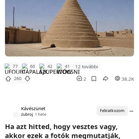
12 további
77
60
42
41
260
2
38.2K
Kávészünet
Feliratkozom
zubroj
1 hete
Ha azt hitted, hogy vesztes vagy,
akkor ezek a fotók megmutatják,