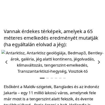
Vannak érdekes térképek, amelyek a 65
méteres emelkedés eredményét mutatják
(ha egyáltalán elolvad a jég):
Elsőként a Maldív-szigetek, Banglades és az indonéz
Jakarta – egy 11 millió lakosú város, amelynek fele
már most is a tengerszint alatt fekszik, és évente
tovább süllyed – fogja érezni a bajt. Hollandia is