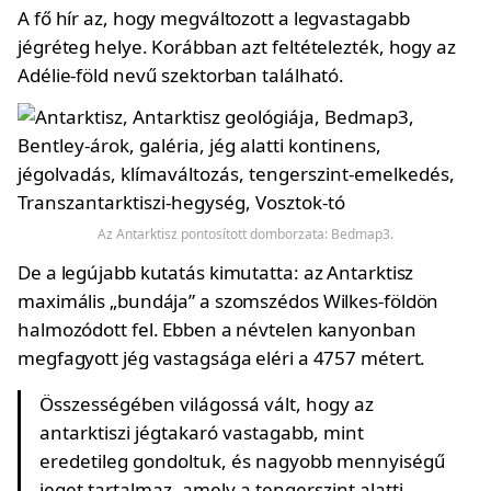
A fő hír az, hogy megváltozott a legvastagabb
jégréteg helye. Korábban azt feltételezték, hogy az
Adélie-föld nevű szektorban található.
Az Antarktisz pontosított domborzata: Bedmap3.
De a legújabb kutatás kimutatta: az Antarktisz
maximális „bundája” a szomszédos Wilkes-földön
halmozódott fel. Ebben a névtelen kanyonban
megfagyott jég vastagsága eléri a 4757 métert.
Összességében világossá vált, hogy az
antarktiszi jégtakaró vastagabb, mint
eredetileg gondoltuk, és nagyobb mennyiségű
jeget tartalmaz, amely a tengerszint alatti