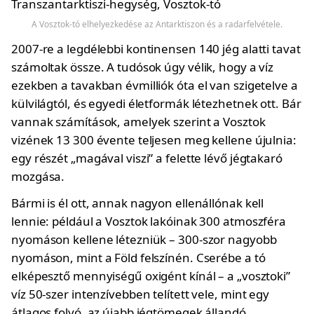
A Vosztok-tó elhelyezkedése az Antarktiszon és a radarfelvétele.
2007-re a legdélebbi kontinensen 140 jég alatti tavat
számoltak össze. A tudósok úgy vélik, hogy a víz
ezekben a tavakban évmilliók óta el van szigetelve a
külvilágtól, és egyedi életformák létezhetnek ott. Bár
vannak számítások, amelyek szerint a Vosztok
vizének 13 300 évente teljesen meg kellene újulnia:
egy részét „magával viszi” a felette lévő jégtakaró
mozgása.
Bármi is él ott, annak nagyon ellenállónak kell
lennie: például a Vosztok lakóinak 300 atmoszféra
nyomáson kellene létezniük – 300-szor nagyobb
nyomáson, mint a Föld felszínén. Cserébe a tó
elképesztő mennyiségű oxigént kínál – a „vosztoki”
víz 50-szer intenzívebben telített vele, mint egy
átlagos folyó, az újabb jégtömegek állandó