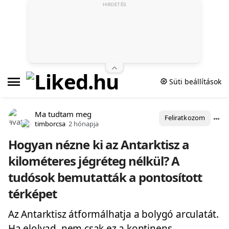
HIRDETÉS
Süti beállítások
Ma tudtam meg
Feliratkozom
timborcsa
2 hónapja
Hogyan nézne ki az Antarktisz a
kilométeres jégréteg nélkül? A
tudósok bemutatták a pontosított
térképet
Az Antarktisz átformálhatja a bolygó arculatát.
Ha elolvad, nem csak ez a kontinens