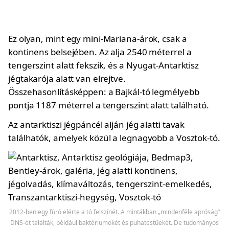
Ez olyan, mint egy mini-Mariana-árok, csak a
kontinens belsejében. Az alja 2540 méterrel a
tengerszint alatt fekszik, és a Nyugat-Antarktisz
jégtakarója alatt van elrejtve.
Összehasonlításképpen: a Bajkál-tó legmélyebb
pontja 1187 méterrel a tengerszint alatt található.
Az antarktiszi jégpáncél alján jég alatti tavak
találhatók, amelyek közül a legnagyobb a Vosztok-tó.
2012-ben egy fúró elérte a tó felszínét. A mintákban „mindenféle apróság”
DNS-ét találták, például baktériumokét és puhatestűekét. De tudományos