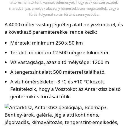
áttörés nem történt: vannak vélemények, hogy ezek ősi szervezetek
maradványai, amelyek alacsony hőmérsékleten megőrződtek, vagy a
fúrási folyamat során történt szennyeződés.
A 4000 méter vastag jégréteg alatt helyezkedik el, és
a következő paraméterekkel rendelkezik:
Méretek: minimum 250 x 50 km
Terület: minimum 12 500 négyzetkilométer
Víz vastagsága, azaz a tó mélysége: 1200 m
A tengerszint alatt 500 méterrel található.
A víz hőmérséklete: -3 °C és +10 °C között.
Feltételezik, hogy a Vosztokot az Antarktisz belső
geotermikus forrásai fűtik.