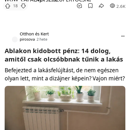
18
2.6K
Otthon és Kert
pirosova
2 hete
Ablakon kidobott pénz: 14 dolog,
amitől csak olcsóbbnak tűnik a lakás
Befejezted a lakásfelújítást, de nem egészen
olyan lett, mint a dizájner képein? Vajon miért?