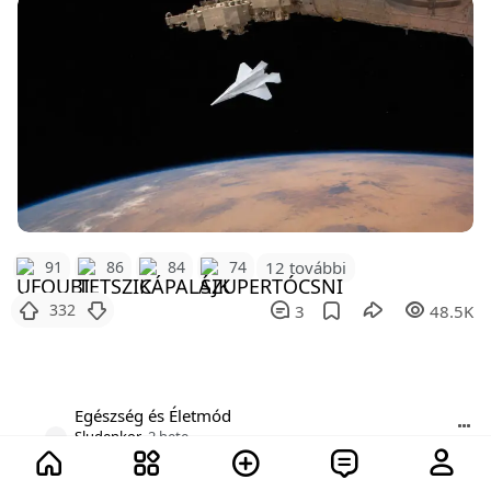
12 további
91
86
84
74
332
3
48.5K
Egészség és Életmód
Sludenkor
2 hete
11 hiba, amit még a jól nevelt nők is