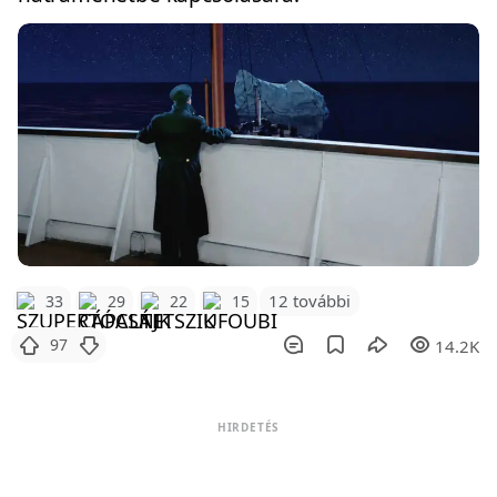
12 további
33
29
22
15
97
14.2K
HIRDETÉS