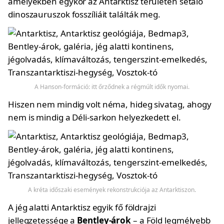
amelyekben egykor az Antarktisz területén sétáló
dinoszauruszok fosszíliáit találták meg.
A Hanson-formáció: itt őrződnek a régmúlt idők nyomai.
Hiszen nem mindig volt néma, hideg sivatag, ahogy
nem is mindig a Déli-sarkon helyezkedett el.
A kréta időszaki események rekonstrukciója az Antarktiszon.
A jég alatti Antarktisz egyik fő földrajzi
jellegzetessége a
Bentley-árok
– a Föld legmélyebb