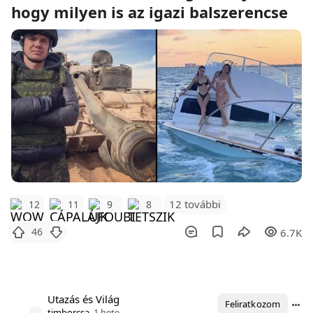
hogy milyen is az igazi balszerencse
12 további
12
11
9
8
46
6.7K
Utazás és Világ
Feliratkozom
timborcsa
1 hete