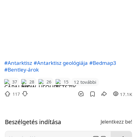
#Antarktisz
#Antarktisz geológiája
#Bedmap3
#Bentley-árok
12 további
37
28
26
15
117
17.1K
Beszélgetés indítása
Jelentkezz be!