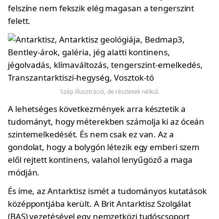
felszíne nem fekszik elég magasan a tengerszint
felett.
Szép illusztráció, de részletek nélkül.
A lehetséges következmények arra késztetik a
tudományt, hogy méterekben számolja ki az óceán
szintemelkedését. És nem csak ez van. Az a
gondolat, hogy a bolygón létezik egy emberi szem
elől rejtett kontinens, valahol lenyűgöző a maga
módján.
És íme, az Antarktisz ismét a tudományos kutatások
középpontjába került. A Brit Antarktisz Szolgálat
(BAS) vezetésével egy nemzetközi tudóscsoport