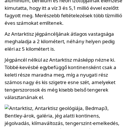
alumínium, berillium és neon izotópjainak elemzése
kimutatta, hogy itt a víz 3 és 5,1 millió évvel ezelőtt
fagyott meg. Merészebb feltételezések több tízmillió
éves számokat említenek.
Az Antarktisz jégpáncéljának átlagos vastagsága
meghaladja a 2 kilométert, néhány helyen pedig
eléri az 5 kilométert is.
Jégpáncél nélkül az Antarktisz másképp nézne ki.
Többé-kevésbé egybefüggő kontinensként csak a
keleti része maradna meg, míg a nyugati rész
számos nagy és kis szigetre esne szét, amelyeket
tengerszorosok és még kisebb belső tengerek
választanának el.