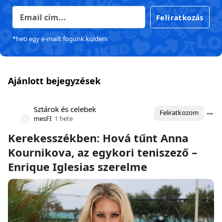
Feliratkozás
*heti egy e-mailt fogunk küldeni
Ajánlott bejegyzések
Sztárok és celebek
Feliratkozom
mesFI
1 hete
Kerekesszékben: Hová tűnt Anna
Kournikova, az egykori teniszező –
Enrique Iglesias szerelme