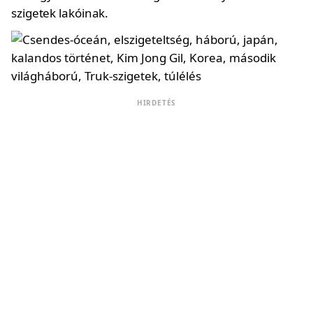
szigetek lakóinak.
HIRDETÉS