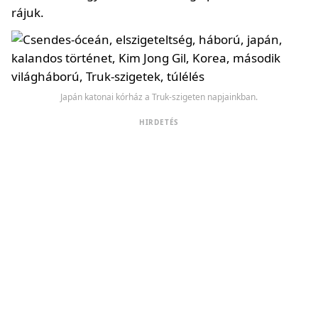
rájuk.
Japán katonai kórház a Truk-szigeten napjainkban.
HIRDETÉS