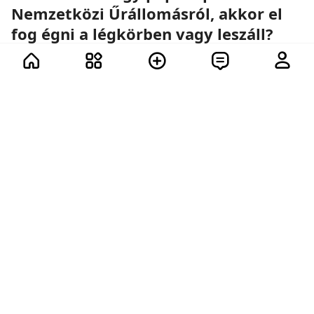
Nemzetközi Űrállomásról, akkor el
fog égni a légkörben vagy leszáll?
Űrhajók, papírrepülők és a fizika törvényei.
12 további
91
86
84
74
331
3
48.5K