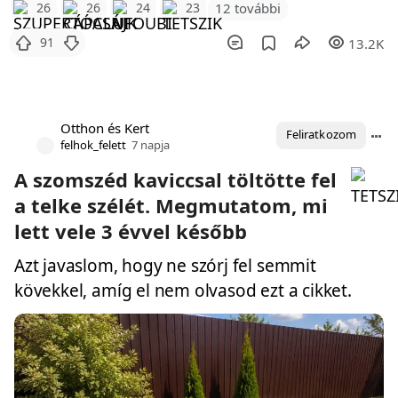
12 további
26
26
24
23
91
13.2K
Otthon és Kert
Feliratkozom
felhok_felett
7 napja
A szomszéd kaviccsal töltötte fel
a telke szélét. Megmutatom, mi
lett vele 3 évvel később
Azt javaslom, hogy ne szórj fel semmit
kövekkel, amíg el nem olvasod ezt a cikket.