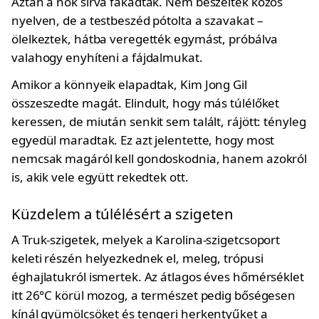
Aztán a nők sírva fakadtak. Nem beszéltek közös
nyelven, de a testbeszéd pótolta a szavakat –
ölelkeztek, hátba veregették egymást, próbálva
valahogy enyhíteni a fájdalmukat.
Amikor a könnyeik elapadtak, Kim Jong Gil
összeszedte magát. Elindult, hogy más túlélőket
keressen, de miután senkit sem talált, rájött: tényleg
egyedül maradtak. Ez azt jelentette, hogy most
nemcsak magáról kell gondoskodnia, hanem azokról
is, akik vele együtt rekedtek ott.
Küzdelem a túlélésért a szigeten
A Truk-szigetek, melyek a Karolina-szigetcsoport
keleti részén helyezkednek el, meleg, trópusi
éghajlatukról ismertek. Az átlagos éves hőmérséklet
itt 26°C körül mozog, a természet pedig bőségesen
kínál gyümölcsöket és tengeri herkentyűket a