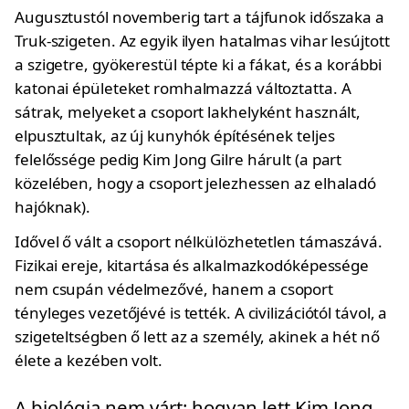
Augusztustól novemberig tart a tájfunok időszaka a
Truk-szigeten. Az egyik ilyen hatalmas vihar lesújtott
a szigetre, gyökerestül tépte ki a fákat, és a korábbi
katonai épületeket romhalmazzá változtatta. A
sátrak, melyeket a csoport lakhelyként használt,
elpusztultak, az új kunyhók építésének teljes
felelőssége pedig Kim Jong Gilre hárult (a part
közelében, hogy a csoport jelezhessen az elhaladó
hajóknak).
Idővel ő vált a csoport nélkülözhetetlen támaszává.
Fizikai ereje, kitartása és alkalmazkodóképessége
nem csupán védelmezővé, hanem a csoport
tényleges vezetőjévé is tették. A civilizációtól távol, a
szigeteltségben ő lett az a személy, akinek a hét nő
élete a kezében volt.
A biológia nem várt: hogyan lett Kim Jong