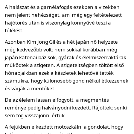
A halászat és a garnélafogás ezekben a vizekben
nem jelent nehézséget, ami még egy feltételezett
hajótörés után is viszonylag könnyűvé teszi a
túlélést.
Azonban Kim Jong Gil és a hét japán nő helyzete
még kedvezőbb volt: nem sokkal korábban még
japán katonai bázisok, gyárak és élelmiszerraktárak
működtek a szigeten. A szigeteltségben töltött első
hónapjaikban ezek a készletek lehetővé tették
számukra, hogy különösebb gond nélkül étkezzenek
és várják a mentőket.
De az élelem lassan elfogyott, a megmentés
reménye pedig halványodni kezdett. Rájöttek: senki
sem fog visszajönni értük.
A fejükben elkezdett motoszkálni a gondolat, hogy