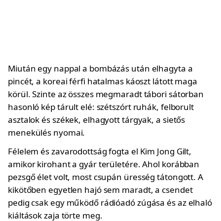
Miután egy nappal a bombázás után elhagyta a
pincét, a koreai férfi hatalmas káoszt látott maga
körül. Szinte az összes megmaradt tábori sátorban
hasonló kép tárult elé: szétszórt ruhák, felborult
asztalok és székek, elhagyott tárgyak, a sietős
menekülés nyomai.
Félelem és zavarodottság fogta el Kim Jong Gilt,
amikor kirohant a gyár területére. Ahol korábban
pezsgő élet volt, most csupán üresség tátongott. A
kikötőben egyetlen hajó sem maradt, a csendet
pedig csak egy működő rádióadó zúgása és az elhaló
kiáltások zaja törte meg.