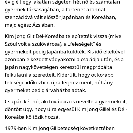
évig élt egy lakatlan szigeten hét nő és számtalan
gyermek társaságában, a történet azonnal
szenzációvá vált először Japánban és Koreában,
majd egész Ázsiában.
Kim Jong Gilt Dél-Koreába telepítették vissza (mivel
Szöul volt a szülővárosa), a „feleségeit” és
gyermekeit pedig Japánba küldték. Kis idő elteltével
azonban elkezdett vágyakozni a családja után, és a
japán nagykövetségen keresztül megpróbálta
felkutatni a szeretteit. Kiderült, hogy öt korábbi
felesége időközben újra férjhez ment, néhány
gyermeket pedig árvaházba adtak.
Csupán két nő, aki továbbra is nevelte a gyermekeit,
döntött úgy, hogy újra egyesül Kim Jong Gillel és Dél-
Koreába költözik hozzá.
1979-ben Kim Jong Gil betegség következtében