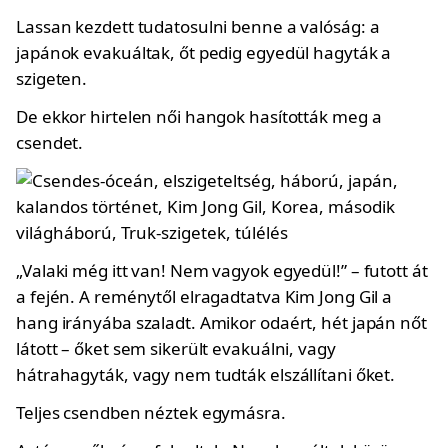
Lassan kezdett tudatosulni benne a valóság: a
japánok evakuáltak, őt pedig egyedül hagyták a
szigeten.
De ekkor hirtelen női hangok hasították meg a
csendet.
„Valaki még itt van! Nem vagyok egyedül!” – futott át
a fején. A reménytől elragadtatva Kim Jong Gil a
hang irányába szaladt. Amikor odaért, hét japán nőt
látott – őket sem sikerült evakuálni, vagy
hátrahagyták, vagy nem tudták elszállítani őket.
Teljes csendben néztek egymásra.