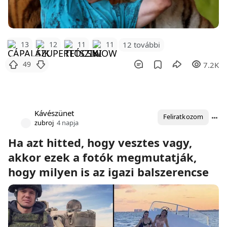
12 további
13
12
11
11
49
7.2K
Kávészünet
Feliratkozom
zubroj
4 napja
Ha azt hitted, hogy vesztes vagy,
akkor ezek a fotók megmutatják,
hogy milyen is az igazi balszerencse