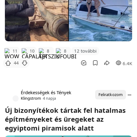
12 további
11
10
8
8
44
6.4K
Érdekességek és Tények
Feliratkozom
Klingstrom
4 napja
Új bizonyítékok tártak fel hatalmas
építményeket és üregeket az
egyiptomi piramisok alatt