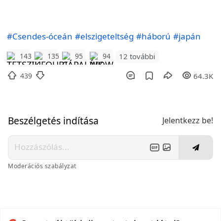
#Csendes-óceán
#elszigeteltség
#háború
#japán
12 további
143
135
95
94
439
64.3K
Beszélgetés indítása
Jelentkezz be!
Moderációs szabályzat