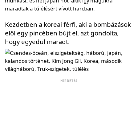
munkást, és hét japán nőt, akik így magukra
maradtak a túlélésért vívott harcban.
Kezdetben a koreai férfi, aki a bombázások
elől egy pincében bújt el, azt gondolta,
hogy egyedül maradt.
HIRDETÉS