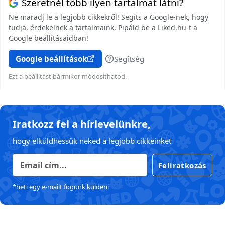
Szeretnél több ilyen tartalmat látni?
Ne maradj le a legjobb cikkekről! Segíts a Google-nek, hogy
tudja, érdekelnek a tartalmaink. Pipáld be a Liked.hu-t a
Google beállításaidban!
Google beállítások
Segítség
Ezt a beállítást bármikor módosíthatod.
Iratkozz fel a hírlevelünkre,
hogy elküldhessük neked a legjobb cikkeinket
Feliratkozás
*heti egy e-mailt fogunk küldeni