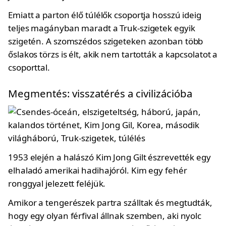
Emiatt a parton élő túlélők csoportja hosszú ideig
teljes magányban maradt a Truk-szigetek egyik
szigetén. A szomszédos szigeteken azonban több
őslakos törzs is élt, akik nem tartották a kapcsolatot a
csoporttal.
Megmentés: visszatérés a civilizációba
1953 elején a halászó Kim Jong Gilt észrevették egy
elhaladó amerikai hadihajóról. Kim egy fehér
ronggyal jelezett feléjük.
Amikor a tengerészek partra szálltak és megtudták,
hogy egy olyan férfival állnak szemben, aki nyolc