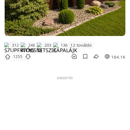
12 további
312
246
203
136
1255
184.1K
HIRDETÉS