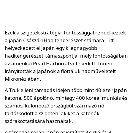
Ezek a szigetek stratégiai fontossággal rendelkeztek
a japán Császári Haditengerészet számára – itt
helyezkedett el Japán egyik legnagyobb
haditengerészeti támaszpontja, mely fontosságában
az amerikai Pearl Harborral vetekedett. Innen
irányították a japánok a flottájuk hadműveleteit
Mikronéziában.
A Truk elleni támadás idején több mint 40 ezer japán
katona, 500 ápolónő, mintegy 400 koreai munkás és
számos, különböző országból származó nő
tartózkodott a szigeten, akiket a katonák
szórakoztatására használtak.
A támadás során Japán elveszített 3 cirkálót, 4