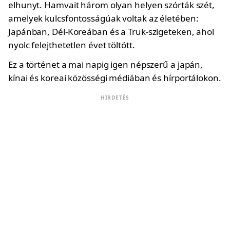
elhunyt. Hamvait három olyan helyen szórták szét,
amelyek kulcsfontosságúak voltak az életében:
Japánban, Dél-Koreában és a Truk-szigeteken, ahol
nyolc felejthetetlen évet töltött.
Ez a történet a mai napig igen népszerű a japán,
kínai és koreai közösségi médiában és hírportálokon.
HIRDETÉS