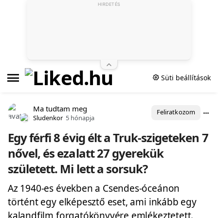
HIRDETÉS
Süti beállítások
Ma tudtam meg
Feliratkozom
Sludenkor
5 hónapja
Egy férfi 8 évig élt a Truk-szigeteken 7
nővel, és ezalatt 27 gyerekük
született. Mi lett a sorsuk?
Az 1940-es években a Csendes-óceánon
történt egy elképesztő eset, ami inkább egy
kalandfilm forgatókönyvére emlékeztetett.