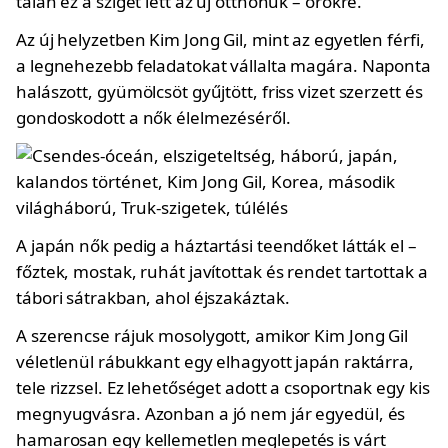
talán ez a sziget lett az új otthonuk – örökre.
Az új helyzetben Kim Jong Gil, mint az egyetlen férfi,
a legnehezebb feladatokat vállalta magára. Naponta
halászott, gyümölcsöt gyűjtött, friss vizet szerzett és
gondoskodott a nők élelmezéséről.
A japán nők pedig a háztartási teendőket látták el –
főztek, mostak, ruhát javítottak és rendet tartottak a
tábori sátrakban, ahol éjszakáztak.
A szerencse rájuk mosolygott, amikor Kim Jong Gil
véletlenül rábukkant egy elhagyott japán raktárra,
tele rizzsel. Ez lehetőséget adott a csoportnak egy kis
megnyugvásra. Azonban a jó nem jár egyedül, és
hamarosan egy kellemetlen meglepetés is várt