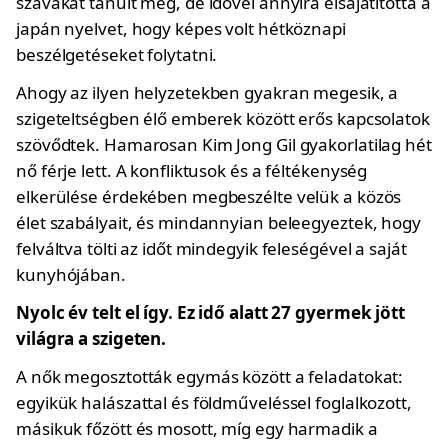
szavakat tanult meg, de idővel annyira elsajátította a
japán nyelvet, hogy képes volt hétköznapi
beszélgetéseket folytatni.
Ahogy az ilyen helyzetekben gyakran megesik, a
szigeteltségben élő emberek között erős kapcsolatok
szövődtek. Hamarosan Kim Jong Gil gyakorlatilag hét
nő férje lett. A konfliktusok és a féltékenység
elkerülése érdekében megbeszélte velük a közös
élet szabályait, és mindannyian beleegyeztek, hogy
felváltva tölti az időt mindegyik feleségével a saját
kunyhójában.
Nyolc év telt el így. Ez idő alatt 27 gyermek jött
világra a szigeten.
A nők megosztották egymás között a feladatokat:
egyikük halászattal és földműveléssel foglalkozott,
másikuk főzött és mosott, míg egy harmadik a