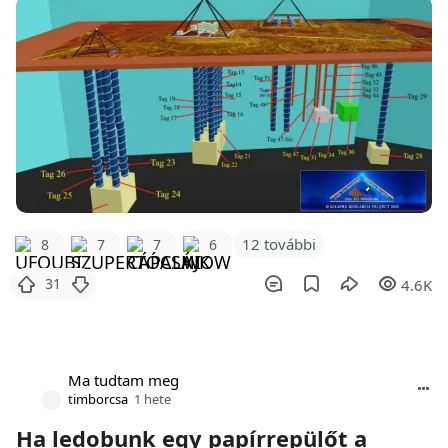
12 további
8
7
7
6
31
4.6K
Ma tudtam meg
timborcsa
1 hete
Ha ledobunk egy papírrepülőt a