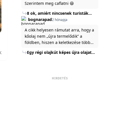
Szerintem meg caflatni 😆
8 ok, amiért nincsenek turisták
Törökország Fekete-tenger felőli
bognarapad
2 hónapja
partján
A cikk helyesen rámutat arra, hogy a
kőolaj nem „újra termelődik” a
földben, hiszen a keletkezése több
millió év alatt zajlik. Az USA
Egy régi olajkút képes újra olajat
K
Energiaügyi Minisztériuma szerint a
termelni?
kitermelt mennyiség mindössze tíz
százaléka jut a felszínre, a többi a
kőzetben marad. A
HIRDETÉS
nyomáskülönbség kiegyenlítődik,
amikor a kitermelést leállítják, így a
szomszédos rétegek lassan
áramoltatják az olajat a kút felé.
Emellett a hidraulikus
rétegrepesztés és a vízszintes fúrás
új technológiák jelentősen
megnövelték a régi kutak