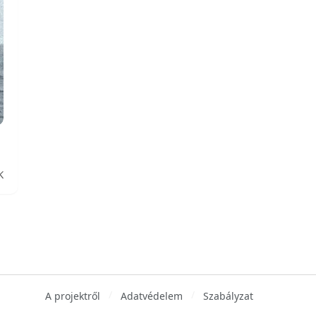
K
A projektről
Adatvédelem
Szabályzat