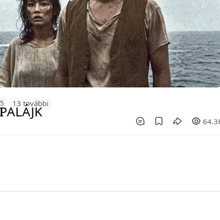
95
13 további
64.3