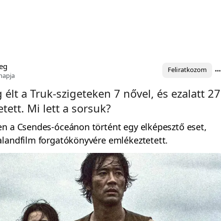
eg
Feliratkozom
napja
g élt a Truk-szigeteken 7 nővel, és ezalatt 27
tett. Mi lett a sorsuk?
en a Csendes-óceánon történt egy elképesztő eset,
alandfilm forgatókönyvére emlékeztetett.