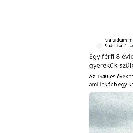
Ma tudtam m
Sludenkor
5 hó
Egy férfi 8 évi
gyerekük szüle
Az 1940-es évekb
ami inkább egy k