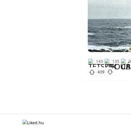
143
135
439