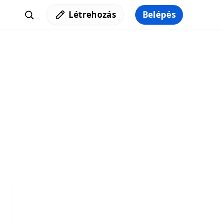
Létrehozás
Belépés
Iratkozz fel a hírlevelünkre,
hogy elküldhessük neked a legjobb