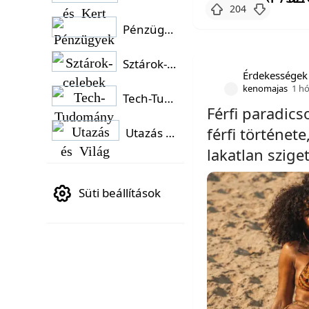
204
Pénzügyek
Sztárok-celebek
Érdekességek
kenomajas
1 h
Tech-Tudomány
Férfi paradic
férfi története
Utazás és Világ
lakatlan szige
Süti beállítások