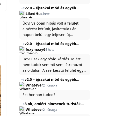
K
v2.0 – éjszakai mód és egyéb
fejlesztések
LikedHu
4 hete
Üdv! Valóban hibás volt a felület,
elnézést kérünk, javítottuk! Pár
napon belül egy teljesen új
platformon fogjuk elindítani a
v2.0 – éjszakai mód és egyéb
weboldal legújabb, 3.0-ás verzióját,
fejlesztések
foxymaxy6
4 hete
és vélhetően ez zavart be kicsit.Egy
baráti megjegyzés: ha nem fontos
Üdv! Csak egy rövid kérdés. Miért
és tud várni néhány napot a
nem tudok semmit sem létrehozni
tartalom, amit készíteni
az oldalon. A szerkesztő felület egy
szeretnél, inkább várj néhány napot,
katyvasz ,ahogy nálam megjelenik..
v2.0 – éjszakai mód és egyéb
mert ég és föld lesz a különbség a
Köszönöm ha válaszoltok.
fejlesztések
Whatever
2 hónapja
jelenlegi rendszer és az új között -
legfőképpen egyébként épp
Ezt honnan tudod?
tartalomkészítési szempontból! :)
8 ok, amiért nincsenek turisták
Törökország Fekete-tenger felőli
Whatever
2 hónapja
partján