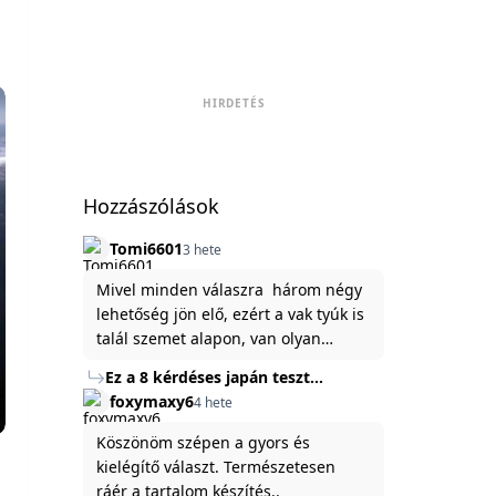
HIRDETÉS
Hozzászólások
Tomi6601
3 hete
Mivel minden válaszra három négy
lehetőség jön elő, ezért a vak tyúk is
talál szemet alapon, van olyan
állítása ami igaznak illik rám.
Ez a 8 kérdéses japán teszt
hibátlanul feltárja az igazságot
foxymaxy6
4 hete
rólad
Köszönöm szépen a gyors és
kielégítő választ. Természetesen
ráér a tartalom készítés..