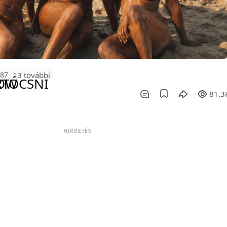
187
13 további
81.3
HIRDETÉS