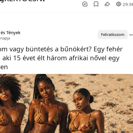
29.9
 és Tények
Feliratkozom
ónapja
som vagy büntetés a bűnökért? Egy fehér
, aki 15 évet élt három afrikai nővel egy
ten