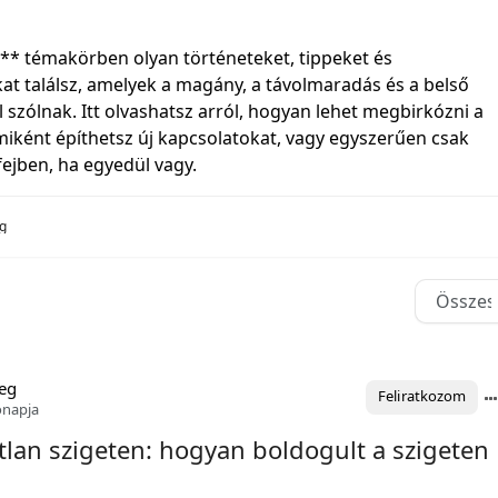
g** témakörben olyan történeteket, tippeket és
 találsz, amelyek a magány, a távolmaradás és a belső
l szólnak. Itt olvashatsz arról, hogyan lehet megbirkózni a
ként építhetsz új kapcsolatokat, vagy egyszerűen csak
 fejben, ha egyedül vagy.
ég
eg
Feliratkozom
ónapja
tlan szigeten: hogyan boldogult a szigeten