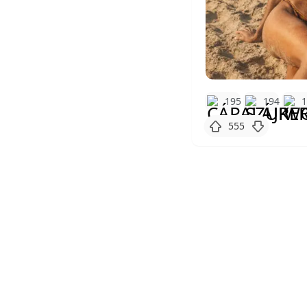
195
194
555