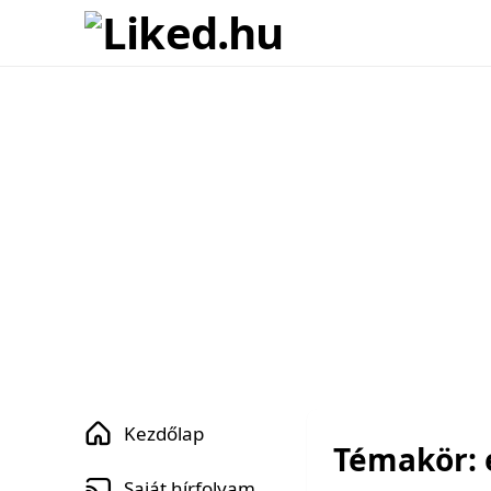
Kezdőlap
Témakör: 
Saját hírfolyam