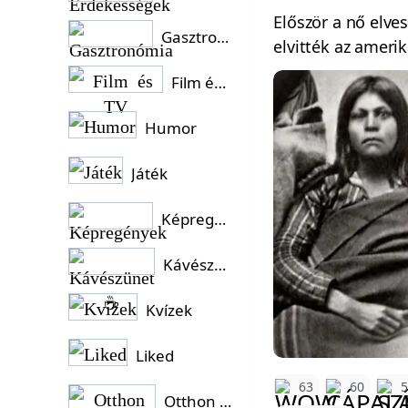
Először a nő elv
Gasztronómia
elvitték az amerik
Film és TV
Humor
Játék
Képregények
Kávészünet ☕
Kvízek
Liked
63
60
Otthon és Kert