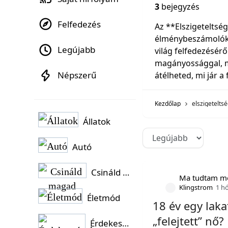
3
bejegyzés
Felfedezés
Az **Elszigeteltsé
élménybeszámolókat
Legújabb
világ felfedezésérő
magányossággal, mi
Népszerű
átélheted, mi jár a
Kezdőlap
elszigetelts
Állatok
Autó
Csináld magad
Ma tudtam m
Klingstrom
1 h
Életmód
18 év egy laka
„felejtett” nő?
Érdekességek