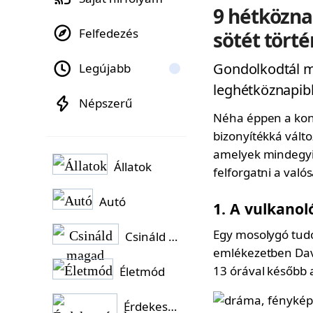
9 hétközna
Felfedezés
sötét tört
Gondolkodtál má
Legújabb
leghétköznapib
Népszerű
Néha éppen a kont
bizonyítékká válto
amelyek mindegyi
Állatok
felforgatni a való
Autó
1. A vulkano
Egy mosolygó tud
Csináld magad
emlékezetben Davi
13 órával később a
Életmód
Érdekességek