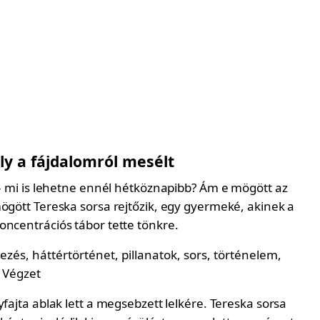
ely a fájdalomról mesélt
 – mi is lehetne ennél hétköznapibb? Ám e mögött az
mögött Tereska sorsa rejtőzik, egy gyermeké, akinek a
oncentrációs tábor tette tönkre.
yfajta ablak lett a megsebzett lelkére. Tereska sorsa