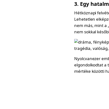
3. Egy hatal
Hétköznapi felvéte
Lehetetlen elképz
nem más, mint a 
nem sokkal később
Nyolcvanezer embe
elgondolkodtat a t
mértéke közötti h