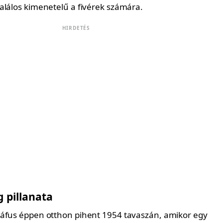
alálos kimenetelű a fivérek számára.
HIRDETÉS
g pillanata
áfus éppen otthon pihent 1954 tavaszán, amikor egy