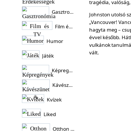
Gasztronómia
Johnston utolsó s
„Vancouver! Vanco
Film és TV
hagyta meg – csup
évvel később. Hát
Humor
vulkánok tanulmán
vált.
Játék
Képregények
Kávészünet ☕
Kvízek
Liked
Otthon és Kert