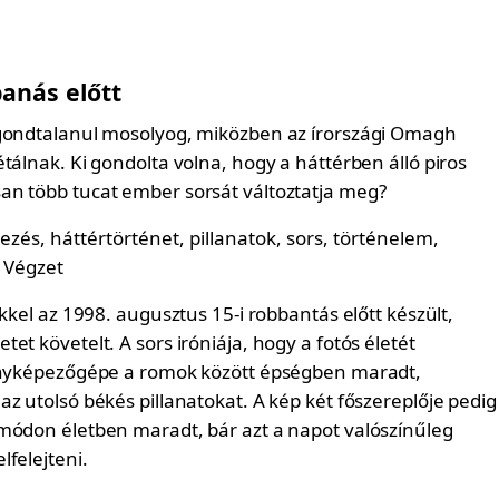
banás előtt
gondtalanul mosolyog, miközben az írországi Omagh
tálnak. Ki gondolta volna, hogy a háttérben álló piros
n több tucat ember sorsát változtatja meg?
ekkel az 1998. augusztus 15-i robbantás előtt készült,
et követelt. A sors iróniája, hogy a fotós életét
fényképezőgépe a romok között épségben maradt,
z utolsó békés pillanatokat. A kép két főszereplője pedig
módon életben maradt, bár azt a napot valószínűleg
felejteni.