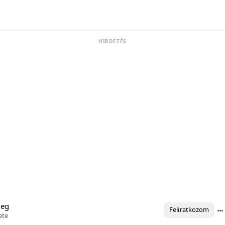
HIRDETÉS
meg
Feliratkozom
ete