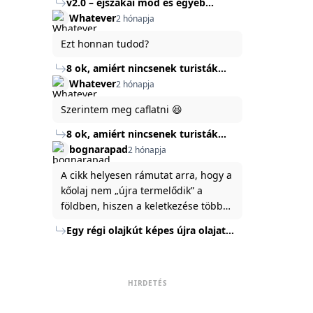
v2.0 – éjszakai mód és egyéb
mert ég és föld lesz a különbség a
Köszönöm ha válaszoltok.
fejlesztések
Whatever
2 hónapja
jelenlegi rendszer és az új között -
legfőképpen egyébként épp
Ezt honnan tudod?
tartalomkészítési szempontból! :)
8 ok, amiért nincsenek turisták
Törökország Fekete-tenger felőli
Whatever
2 hónapja
partján
Szerintem meg caflatni 😆
8 ok, amiért nincsenek turisták
Törökország Fekete-tenger felőli
bognarapad
2 hónapja
partján
A cikk helyesen rámutat arra, hogy a
kőolaj nem „újra termelődik” a
földben, hiszen a keletkezése több
millió év alatt zajlik. Az USA
Egy régi olajkút képes újra olajat
Energiaügyi Minisztériuma szerint a
termelni?
kitermelt mennyiség mindössze tíz
százaléka jut a felszínre, a többi a
kőzetben marad. A
HIRDETÉS
nyomáskülönbség kiegyenlítődik,