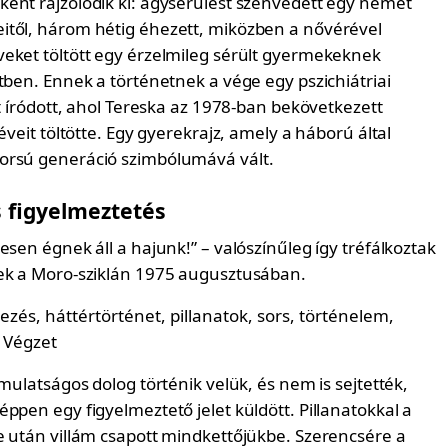
ént rajzolódik ki: agysérülést szenvedett egy német
től, három hétig éhezett, miközben a nővérével
eket töltött egy érzelmileg sérült gyermekeknek
tben. Ennek a történetnek a vége egy pszichiátriai
tt íródott, ahol Tereska az 1978-ban bekövetkezett
 éveit töltötte. Egy gyerekrajz, amely a háború által
orsú generáció szimbólumává vált.
s figyelmeztetés
esen égnek áll a hajunk!” – valószínűleg így tréfálkoztak
ek a Moro-sziklán 1975 augusztusában.
 mulatságos dolog történik velük, és nem is sejtették,
ppen egy figyelmeztető jelet küldött. Pillanatokkal a
e után villám csapott mindkettőjükbe. Szerencsére a