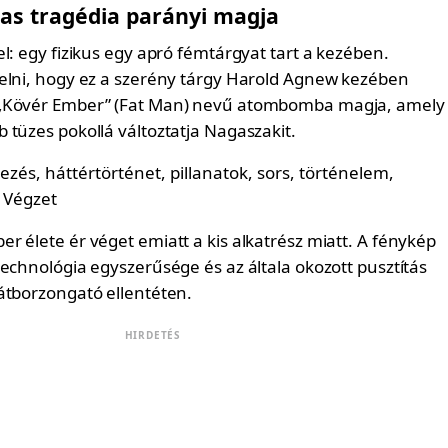
mas tragédia parányi magja
l: egy fizikus egy apró fémtárgyat tart a kezében.
elni, hogy ez a szerény tárgy Harold Agnew kezében
„Kövér Ember” (Fat Man) nevű atombomba magja, amely
 tüzes pokollá változtatja Nagaszakit.
r élete ér véget emiatt a kis alkatrész miatt. A fénykép
echnológia egyszerűsége és az általa okozott pusztítás
átborzongató ellentéten.
HIRDETÉS