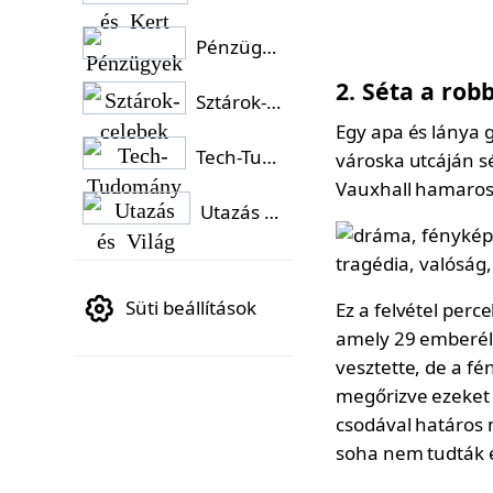
Pénzügyek
2. Séta a rob
Sztárok-celebek
Egy apa és lánya 
Tech-Tudomány
városka utcáján sé
Vauxhall hamarosa
Utazás és Világ
Süti beállítások
Ez a felvétel perc
amely 29 emberélet
vesztette, de a 
megőrizve ezeket a
csodával határos 
soha nem tudták el