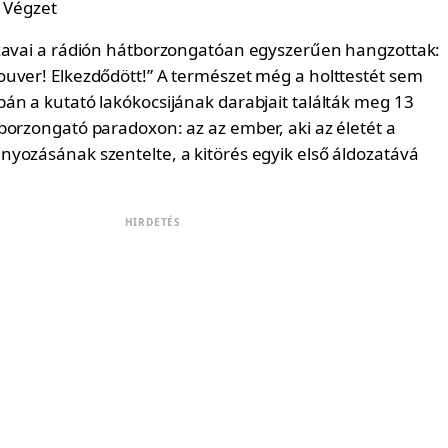
zavai a rádión hátborzongatóan egyszerűen hangzottak:
uver! Elkezdődött!” A természet még a holttestét sem
án a kutató lakókocsijának darabjait találták meg 13
borzongató paradoxon: az az ember, aki az életét a
yozásának szentelte, a kitörés egyik első áldozatává
HIRDETÉS