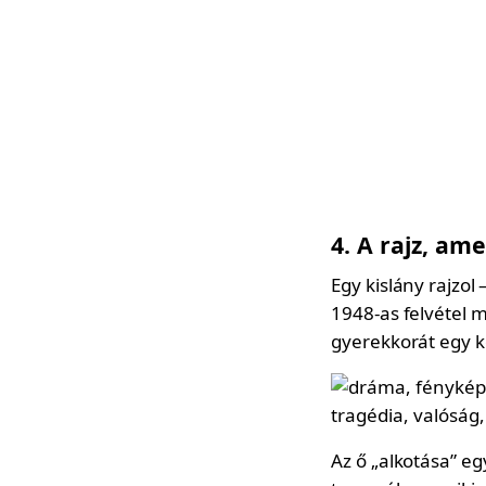
4. A rajz, am
Egy kislány rajzol
1948-as felvétel 
gyerekkorát egy k
Az ő „alkotása” eg