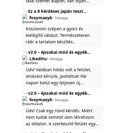
talál szemet alapon, van olyan
állítása ami igaznak illik rám.
Ez a 8 kérdéses japán teszt
hibátlanul feltárja az igazságot
foxymaxy6
1 hónapja
rólad
Köszönöm szépen a gyors és
kielégítő választ. Természetesen
ráér a tartalom készítés..
v2.0 – éjszakai mód és egyéb
fejlesztések
LikedHu
1 hónapja
Üdv! Valóban hibás volt a felület,
elnézést kérünk, javítottuk! Pár
napon belül egy teljesen új
platformon fogjuk elindítani a
v2.0 – éjszakai mód és egyéb
weboldal legújabb, 3.0-ás verzióját,
fejlesztések
foxymaxy6
1 hónapja
és vélhetően ez zavart be kicsit.Egy
baráti megjegyzés: ha nem fontos
Üdv! Csak egy rövid kérdés. Miért
és tud várni néhány napot a
nem tudok semmit sem létrehozni
tartalom, amit készíteni
az oldalon. A szerkesztő felület egy
szeretnél, inkább várj néhány napot,
katyvasz ,ahogy nálam megjelenik..