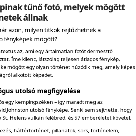
pinak tűnő fotó, melyek mögött
énetek állnak
r azon, milyen titkok rejtőzhetnek a
b fényképek mögött?
extus az, ami egy ártalmatlan fotót dermesztő
ztat. Íme kilenc, látszólag teljesen átlagos fénykép,
ke mögött egy olyan történet húzódik meg, amely képes
ságról alkotott képedet.
lógus utolsó megfigyelése
ós egy kempingszéken – így maradt meg az
d Johnston utolsó fényképe. Senki sem sejthette, hogy
 St. Helens vulkán felébred, és 57 emberéletet követel.