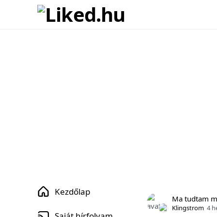
Kezdőlap
Ma tudtam 
Klingstrom
4 h
Saját hírfolyam