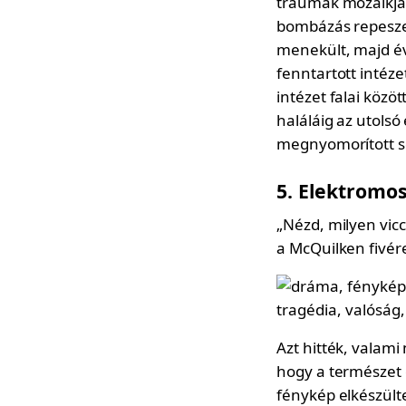
traumák mozaikjak
bombázás repeszei
menekült, majd év
fenntartott intéze
intézet falai közö
haláláig az utolsó
megnyomorított s
5. Elektromo
„Nézd, milyen vicc
a McQuilken fivér
Azt hitték, valami
hogy a természet é
fénykép elkészült