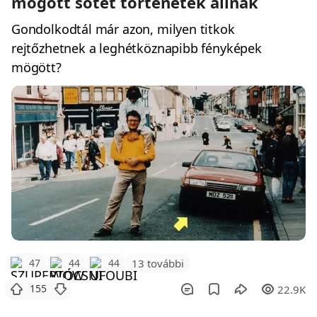
mögött sötét történetek állnak
Gondolkodtál már azon, milyen titkok
rejtőzhetnek a leghétköznapibb fényképek
mögött?
47
44
44
13 további
155
22.9K