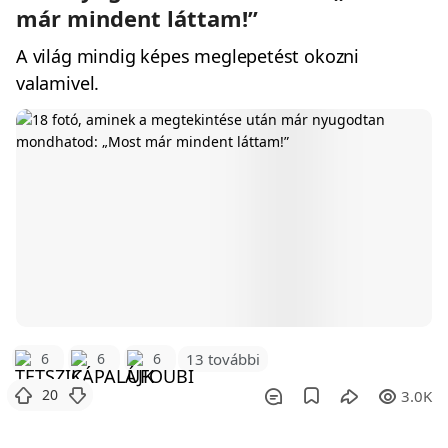
már mindent láttam!”
A világ mindig képes meglepetést okozni
valamivel.
6
6
6
13 további
20
3.0K