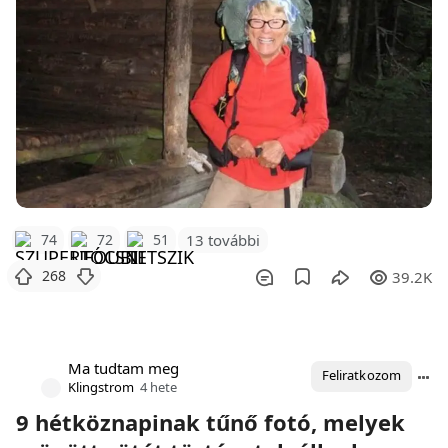
74
72
51
13 további
268
39.2K
Ma tudtam meg
Feliratkozom
Klingstrom
4 hete
9 hétköznapinak tűnő fotó, melyek