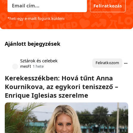
Feliratkozás
*heti egy e-mailt fogunk küldeni
Ajánlott bejegyzések
Sztárok és celebek
Feliratkozom
mesFI
1 hete
Kerekesszékben: Hová tűnt Anna
Kournikova, az egykori teniszező –
Enrique Iglesias szerelme