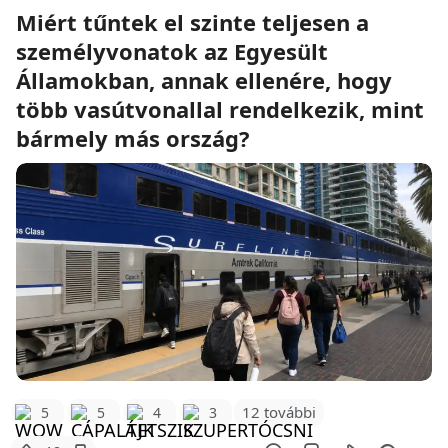
Miért tűntek el szinte teljesen a
személyvonatok az Egyesült
Államokban, annak ellenére, hogy
több vasútvonallal rendelkezik, mint
bármely más ország?
12 további
5
5
4
3