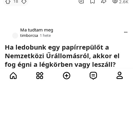
18
2.6K
Ma tudtam meg
timborcsa
1 hete
Ha ledobunk egy papírrepülőt a
Nemzetközi Űrállomásról, akkor el
fog égni a légkörben vagy leszáll?
Űrhajók, papírrepülők és a fizika törvényei.