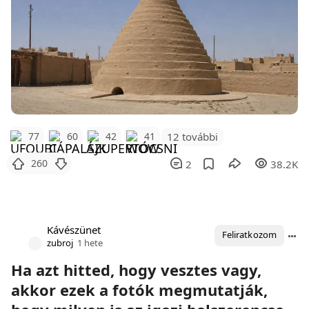
12 további
77
60
42
41
260
2
38.2K
Kávészünet
Feliratkozom
zubroj
1 hete
Ha azt hitted, hogy vesztes vagy,
akkor ezek a fotók megmutatják,