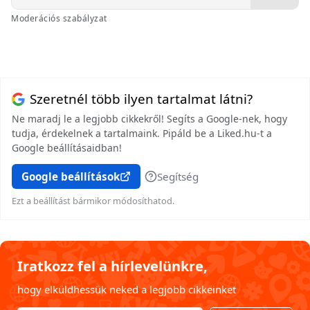
Moderációs szabályzat
Szeretnél több ilyen tartalmat látni?
Ne maradj le a legjobb cikkekről! Segíts a Google-nek, hogy
tudja, érdekelnek a tartalmaink. Pipáld be a Liked.hu-t a
Google beállításaidban!
Google beállítások
Segítség
Ezt a beállítást bármikor módosíthatod.
Iratkozz fel a hírlevelünkre,
hogy elküldhessük neked a legjobb cikkeinket