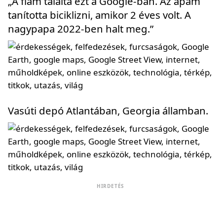
„A fiam találta ezt a Google-ban. Az apám
tanította biciklizni, amikor 2 éves volt. A
nagypapa 2022-ben halt meg.”
Vasúti depó Atlantában, Georgia államban.
HIRDETÉS