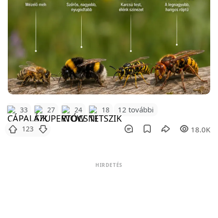
12 további
33
27
24
18
123
18.0K
HIRDETÉS