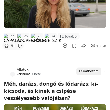
12 további
27
26
25
24
91
13.5K
Állatok
Feliratkozom
verfarkas
1 hete
Méh, darázs, dongó és lódarázs: ki-
kicsoda, és kinek a csípése
veszélyesebb valójában?