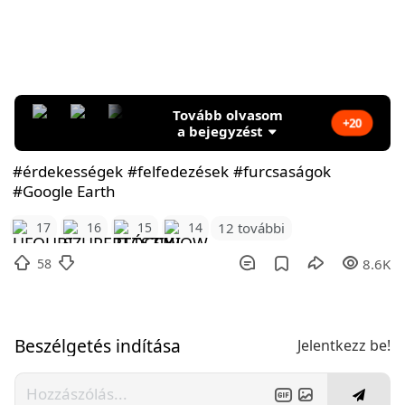
Tovább olvasom
+20
a bejegyzést
#érdekességek
#felfedezések
#furcsaságok
#Google Earth
12 további
17
16
15
14
58
8.6K
Beszélgetés indítása
Jelentkezz be!