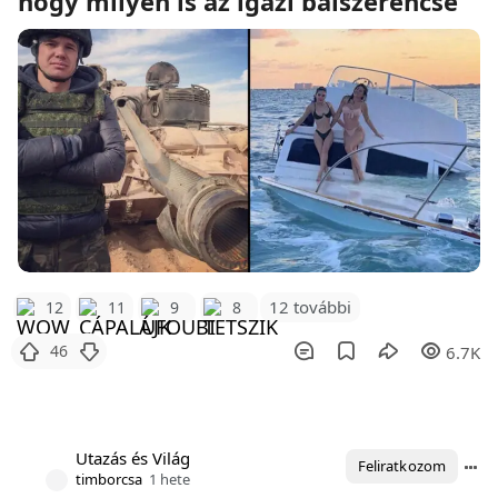
hogy milyen is az igazi balszerencse
12 további
12
11
9
8
46
6.7K
Utazás és Világ
Feliratkozom
timborcsa
1 hete