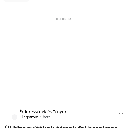
HIRDETÉS
Érdekességek és Tények
Klingstrom
1 hete
Új bizonyítékok tártak fel hatalmas