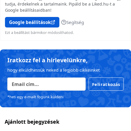
tudja, érdekelnek a tartalmaink. Pipáld be a Liked.hu-t a
Google beállításaidban!
Google beállítások
Segítség
Ezt a beállítást bármikor módosíthatod.
Iratkozz fel a hírlevelünkre,
hogy elküldhessük neked a legjobb cikkeinket
Feliratkozás
*heti egy e-mailt fogunk küldeni
Ajánlott bejegyzések