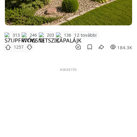
12 további
313
246
203
136
1257
184.3K
HIRDETÉS