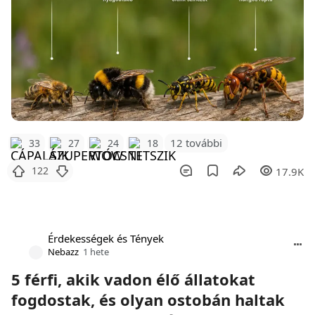
12 további
33
27
24
18
122
17.9K
Érdekességek és Tények
Nebazz
1 hete
5 férfi, akik vadon élő állatokat
fogdostak, és olyan ostobán haltak