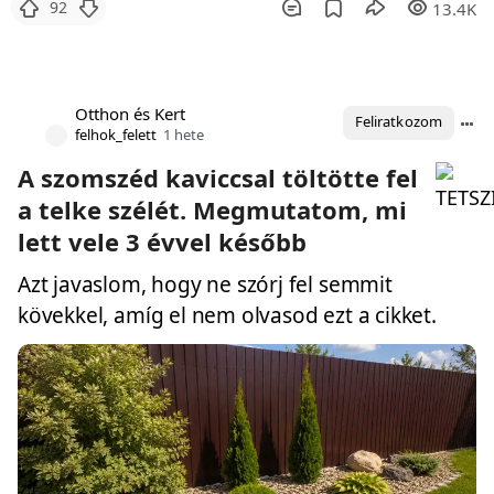
92
13.4K
Otthon és Kert
Feliratkozom
felhok_felett
1 hete
A szomszéd kaviccsal töltötte fel
a telke szélét. Megmutatom, mi
lett vele 3 évvel később
Azt javaslom, hogy ne szórj fel semmit
kövekkel, amíg el nem olvasod ezt a cikket.