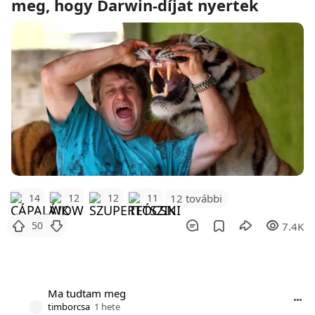
meg, hogy Darwin-díjat nyertek
12 további
14
12
12
11
50
7.4K
Ma tudtam meg
timborcsa
1 hete