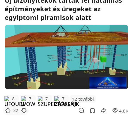
építményeket és üregeket az
egyiptomi piramisok alatt
12 további
8
7
7
7
32
4.8K