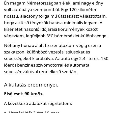
Én magam Németországban élek, ami nagy előny
volt autópálya szempontból. Egy 120 kilométer
hosszú, alacsony forgalmú útszakaszt választottam,
hogy a külső tényezők hatása minimális legyen. A
kísérletet hasonló időjárási körülmények között
végeztem, legfeljebb 3°C hőmérséklet-különbséggel.
Néhány hónap alatt tízszer utaztam végig ezen a
szakaszon, különböző vezetési stílusokat és
sebességeket kipróbálva. Az autó egy 2,4 literes, 150
lóerős benzines szívómotorral és automata
sebességváltóval rendelkező szedán.
A kutatás eredményei.
Első eset: 90 km/h.
A következő adatokat rögzítettem:
Utazási idő: 2 óra 10 perc.