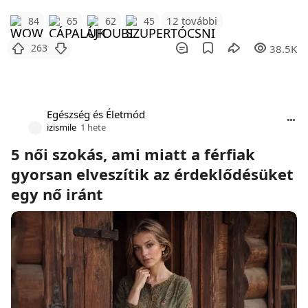
12 további
84
65
62
45
263
38.5K
Egészség és Életmód
izismile
1 hete
5 női szokás, ami miatt a férfiak
gyorsan elveszítik az érdeklődésüket
egy nő iránt