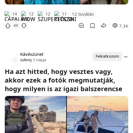
12 további
14
12
12
11
49
7.3K
Kávészünet
Feliratkozom
zubroj
5 napja
Ha azt hitted, hogy vesztes vagy,
akkor ezek a fotók megmutatják,
hogy milyen is az igazi balszerencse