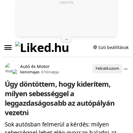
HIRDETÉS
Süti beállítások
Autó és Motor
Feliratkozom
kenomajas
6 hónapja
Úgy döntöttem, hogy kiderítem,
milyen sebességgel a
leggazdaságosabb az autópályán
vezetni
Sok autósban felmerül a kérdés: milyen
sebességgel lehet elég gyorsan haladni az