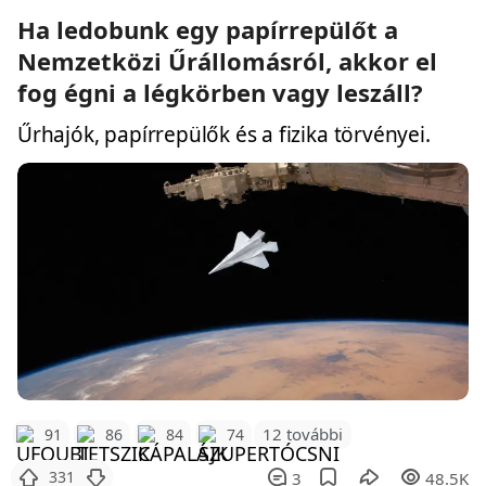
Ha ledobunk egy papírrepülőt a
Nemzetközi Űrállomásról, akkor el
fog égni a légkörben vagy leszáll?
Űrhajók, papírrepülők és a fizika törvényei.
12 további
91
86
84
74
331
3
48.5K