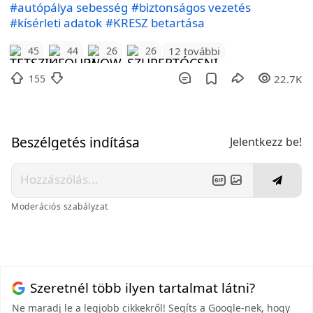
#autópálya sebesség
#biztonságos vezetés
#kísérleti adatok
#KRESZ betartása
12 további
45
44
26
26
155
22.7K
Beszélgetés indítása
Jelentkezz be!
Moderációs szabályzat
Szeretnél több ilyen tartalmat látni?
Ne maradj le a legjobb cikkekről! Segíts a Google-nek, hogy