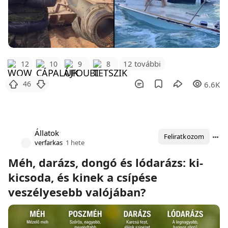
12 további
12
10
9
8
46
6.6K
Állatok
Feliratkozom
verfarkas
1 hete
Méh, darázs, dongó és lódarázs: ki-
kicsoda, és kinek a csípése
veszélyesebb valójában?