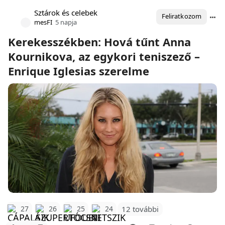
Sztárok és celebek
Feliratkozom
mesFI
5 napja
Kerekesszékben: Hová tűnt Anna
Kournikova, az egykori teniszező –
Enrique Iglesias szerelme
12 további
27
26
25
24