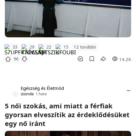
12 további
33
29
22
15
96
14.2K
Egészség és Életmód
izismile
1 hete
5 női szokás, ami miatt a férfiak
gyorsan elveszítik az érdeklődésüket
egy nő iránt