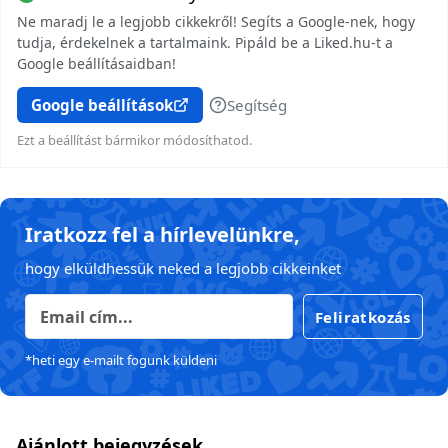
Ne maradj le a legjobb cikkekről! Segíts a Google-nek, hogy
tudja, érdekelnek a tartalmaink. Pipáld be a Liked.hu-t a
Google beállításaidban!
Google beállítások
Segítség
Ezt a beállítást bármikor módosíthatod.
Iratkozz fel a hírlevelünkre,
hogy elküldhessük neked a legjobb cikkeinket
Feliratkozás
*heti egy e-mailt fogunk küldeni
Ajánlott bejegyzések