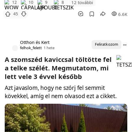
12 további
12
10
9
8
45
6.6K
Otthon és Kert
Feliratkozom
felhok_felett
1 hete
A szomszéd kaviccsal töltötte fel
a telke szélét. Megmutatom, mi
lett vele 3 évvel később
Azt javaslom, hogy ne szórj fel semmit
kövekkel, amíg el nem olvasod ezt a cikket.