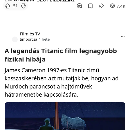
51
7.4K
Film és TV
timborcsa
1 hete
A legendás Titanic film legnagyobb
fizikai hibája
James Cameron 1997-es Titanic című
kasszasikerében azt mutatják be, hogyan ad
Murdoch parancsot a hajtóművek
hátramenetbe kapcsolására.