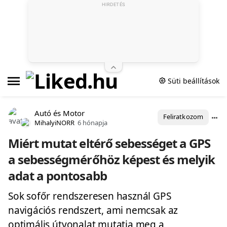
HIRDETÉS
Süti beállítások
Autó és Motor
Feliratkozom
MihalyiNORR
6 hónapja
Miért mutat eltérő sebességet a GPS
a sebességmérőhöz képest és melyik
adat a pontosabb
Sok sofőr rendszeresen használ GPS
navigációs rendszert, ami nemcsak az
optimális útvonalat mutatja meg a