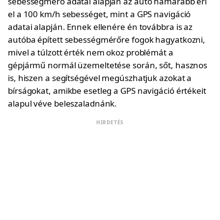
sebességmérő adatai alapján az autó hamarabb éri
el a 100 km/h sebességet, mint a GPS navigáció
adatai alapján. Ennek ellenére én továbbra is az
autóba épített sebességmérőre fogok hagyatkozni,
mivel a túlzott érték nem okoz problémát a
gépjármű normál üzemeltetése során, sőt, hasznos
is, hiszen a segítségével megúszhatjuk azokat a
bírságokat, amikbe esetleg a GPS navigáció értékeit
alapul véve beleszaladnánk.
HIRDETÉS