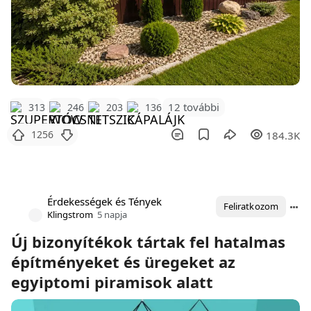
12 további
313
246
203
136
1256
184.3K
Érdekességek és Tények
Feliratkozom
Klingstrom
5 napja
Új bizonyítékok tártak fel hatalmas
építményeket és üregeket az
egyiptomi piramisok alatt