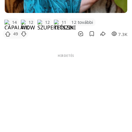
12 további
14
12
12
11
49
7.3K
HIRDETÉS