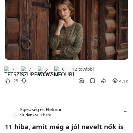
12 további
7
7
6
6
28
4.1K
Egészség és Életmód
Sludenkor
1 hete
11 hiba, amit még a jól nevelt nők is