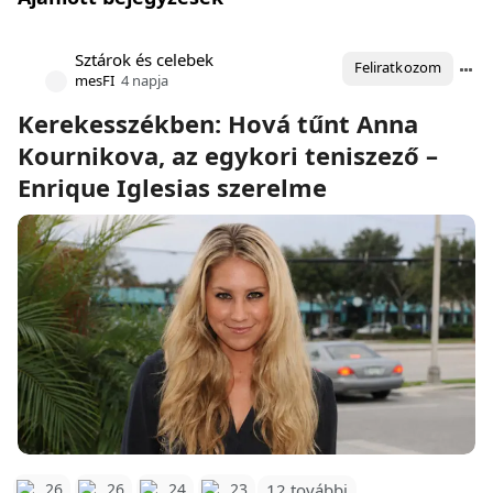
Sztárok és celebek
Feliratkozom
mesFI
4 napja
Kerekesszékben: Hová tűnt Anna
Kournikova, az egykori teniszező –
Enrique Iglesias szerelme
12 további
26
26
24
23