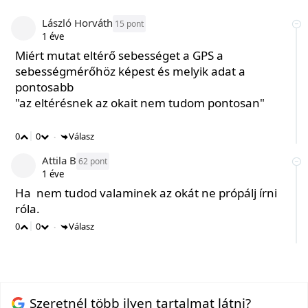
László Horváth
15
1 éve
Miért mutat eltérő sebességet a GPS a
sebességmérőhöz képest és melyik adat a
pontosabb
"az eltérésnek az okait nem tudom pontosan"
0
0
Válasz
•
Attila B
62
1 éve
Ha nem tudod valaminek az okát ne própálj írni
róla.
0
0
Válasz
•
Szeretnél több ilyen tartalmat látni?