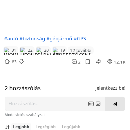
#autó
#biztonság
#gépjármű
#GPS
12 további
31
22
20
19
83
2
12.1K
2 hozzászólás
Jelentkezz be!
Moderációs szabályzat
Legjobb
Legrégibb
Legújabb