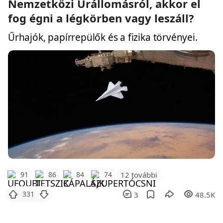
Nemzetközi Űrállomásról, akkor el
fog égni a légkörben vagy leszáll?
Űrhajók, papírrepülők és a fizika törvényei.
12 további
91
86
84
74
331
3
48.5K