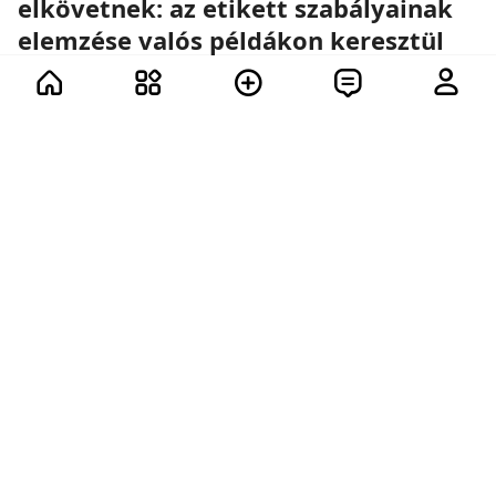
elkövetnek: az etikett szabályainak
elemzése valós példákon keresztül
Az etikett nem unalmas szabályok
gyűjteménye, hanem aprólékos munka a
részletekkel, amelyek sokkal többet elárulnak
rólunk, mint a ruha, a smink vagy a státusz.
12 további
36
33
33
22