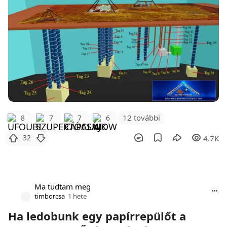
12 további
8
7
7
6
32
4.7K
Ma tudtam meg
timborcsa
1 hete
Ha ledobunk egy papírrepülőt a