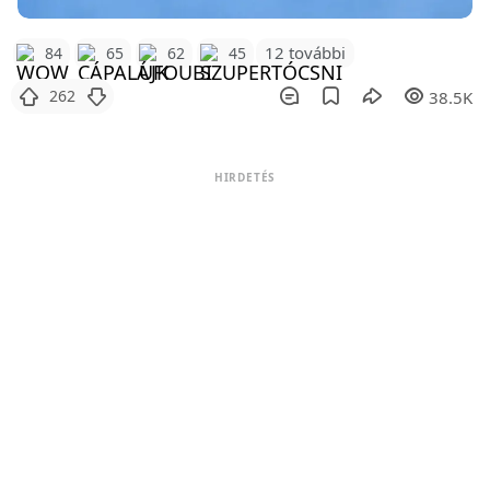
12 további
84
65
62
45
262
38.5K
HIRDETÉS