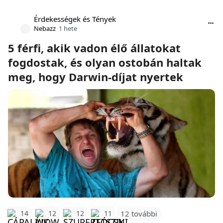
Érdekességek és Tények
Nebazz
1 hete
5 férfi, akik vadon élő állatokat
fogdostak, és olyan ostobán haltak
meg, hogy Darwin-díjat nyertek
12 további
14
12
12
11