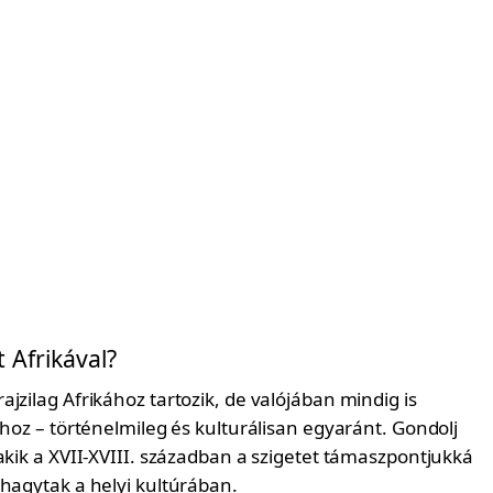
t Afrikával?
jzilag Afrikához tartozik, de valójában mindig is
ához – történelmileg és kulturálisan egyaránt. Gondolj
akik a XVII-XVIII. században a szigetet támaszpontjukká
 hagytak a helyi kultúrában.