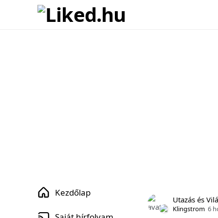
Kezdőlap
Utazás és Vil
Klingstrom
6 h
Saját hírfolyam