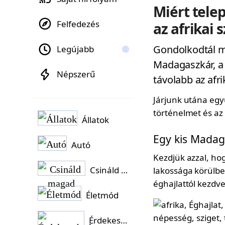
Miért tele
Felfedezés
az afrikai 
Gondolkodtál m
Legújabb
Madagaszkár, a 
Népszerű
távolabb az afri
Járjunk utána együ
történelmet és az 
Állatok
Egy kis Madag
Autó
Kezdjük azzal, ho
Csináld magad
lakossága körülbel
éghajlattól kezdv
Életmód
Érdekességek