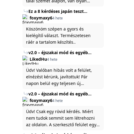
talál szemet alapon, van olyan
állítása ami igaznak illik rám.
Ez a 8 kérdéses japán teszt
hibátlanul feltárja az igazságot
foxymaxy6
4 hete
rólad
Köszönöm szépen a gyors és
kielégítő választ. Természetesen
ráér a tartalom készítés..
v2.0 – éjszakai mód és egyéb
fejlesztések
LikedHu
4 hete
Üdv! Valóban hibás volt a felület,
elnézést kérünk, javítottuk! Pár
napon belül egy teljesen új
platformon fogjuk elindítani a
v2.0 – éjszakai mód és egyéb
weboldal legújabb, 3.0-ás verzióját,
fejlesztések
foxymaxy6
4 hete
és vélhetően ez zavart be kicsit.Egy
baráti megjegyzés: ha nem fontos
Üdv! Csak egy rövid kérdés. Miért
és tud várni néhány napot a
nem tudok semmit sem létrehozni
tartalom, amit készíteni
az oldalon. A szerkesztő felület egy
szeretnél, inkább várj néhány napot,
katyvasz ,ahogy nálam megjelenik..