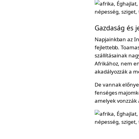
Gazdaság és j
Napjainkban az Ind
fejlettebb. Toamas
szállításainak nag
Afrikához, nem enn
akadályozzák a me
De vannak előnyei
fenséges majomken
amelyek vonzzák a