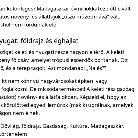
lyan különleges? Madagaszkár évmilliókkal ezelőtt elvált
latos növény- és állatfajok „úszó múzeumává” vált,
shol nem fordulnak elő.
yugat: földrajz és éghajlat
sziget keleti és nyugati része nagyon eltérő. A keleti
keny földsáv, amelyet trópusi esőerdők borítanak. Ott
ő, és a terep tagolt. Azt mondanád: „Na és?”
gy itt nem könnyű nagyvárosokat építeni vagy
oglalkozni. De micsoda természet! A keleti rész gazdag
ülött) növény- és állatfajokban. Képzeld el, hogy az
és körülötted egyedi lemúrok (makik) ugrálnak, amelyek
lágon nem élnek.