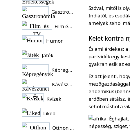
Szóval, mitől is o
Gasztronómia
Indiától, és csodá
amelyek sehol má
Film és TV
Kelet kontra n
Humor
És ami érdekes: a 
Játék
partvidék egy kes
gyakran esik az es
Képregények
Ez azt jelenti, ho
mezőgazdasággal f
Kávészünet ☕
endemikus (bennsz
Kvízek
erdőben sétálsz, 
sehol máshol a vi
Liked
Otthon és Kert