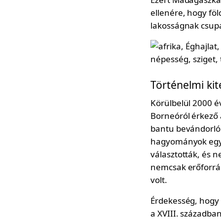
ellenére, hogy föl
lakosságnak csupá
Történelmi kit
Körülbelül 2000 év
Borneóról érkező 
bantu bevándorlók
hagyományok egyed
választották, és 
nemcsak erőforrás
volt.
Érdekesség, hogy a
a XVIII. században