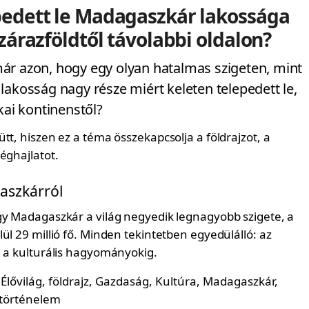
pedett le Madagaszkár lakossága
szárazföldtől távolabbi oldalon?
ár azon, hogy egy olyan hatalmas szigeten, mint
lakosság nagy része miért keleten telepedett le,
kai kontinenstől?
tt, hiszen ez a téma összekapcsolja a földrajzot, a
éghajlatot.
aszkárról
gy Madagaszkár a világ negyedik legnagyobb szigete, a
ül 29 millió fő. Minden tekintetben egyedülálló: az
e a kulturális hagyományokig.