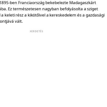
 1895-ben Franciaország bekebelezte Madagaszkárt
a. Ez természetesen nagyban befolyásolta a sziget
l a keleti rész a kikötőivel a kereskedelem és a gazdasági
ntjává vált.
HIRDETÉS