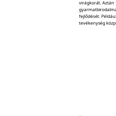
virágkorát. Aztán
gyarmatbirodalmáb
fejlődését. Példáu
tevékenység közpo