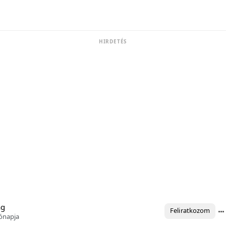
HIRDETÉS
ág
Feliratkozom
ónapja