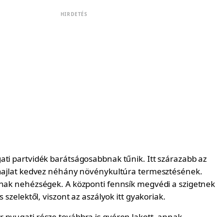
HIRDETÉS
ati partvidék barátságosabbnak tűnik. Itt szárazabb az
ghajlat kedvez néhány növénykultúra termesztésének.
nnak nehézségek. A központi fennsík megvédi a szigetnek
s szelektől, viszont az aszályok itt gyakoriak.
 nyugati része továbbra is gyéren lakott, annak