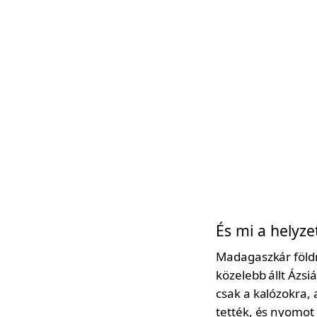
És mi a helyze
Madagaszkár földra
közelebb állt Ázsi
csak a kalózokra, 
tették, és nyomot