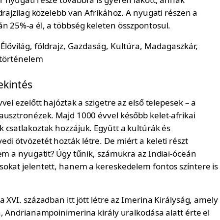
drajzilag közelebb van Afrikához. A nyugati részen a
n 25%-a él, a többség keleten összpontosul.
ekintés
vel ezelőtt hajóztak a szigetre az első telepesek – a
ausztronézek. Majd 1000 évvel később kelet-afrikai
 csatlakoztak hozzájuk. Együtt a kultúrák és
i ötvözetét hozták létre. De miért a keleti részt
nem a nyugatit? Úgy tűnik, számukra az Indiai-óceán
okat jelentett, hanem a kereskedelem fontos színtere is
 XVI. században itt jött létre az Imerina Királyság, amely
, Andrianampoinimerina király uralkodása alatt érte el