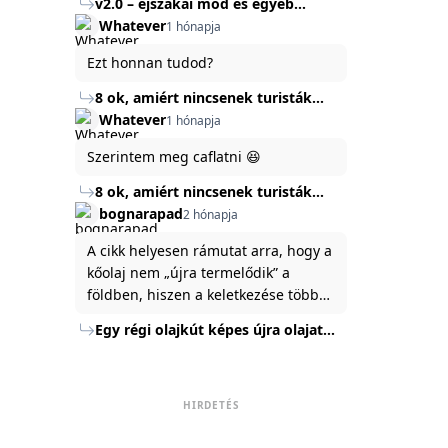
v2.0 – éjszakai mód és egyéb
mert ég és föld lesz a különbség a
Köszönöm ha válaszoltok.
fejlesztések
Whatever
1 hónapja
jelenlegi rendszer és az új között -
legfőképpen egyébként épp
Ezt honnan tudod?
tartalomkészítési szempontból! :)
8 ok, amiért nincsenek turisták
Törökország Fekete-tenger felőli
Whatever
1 hónapja
partján
Szerintem meg caflatni 😆
8 ok, amiért nincsenek turisták
Törökország Fekete-tenger felőli
bognarapad
2 hónapja
partján
A cikk helyesen rámutat arra, hogy a
kőolaj nem „újra termelődik” a
földben, hiszen a keletkezése több
millió év alatt zajlik. Az USA
Egy régi olajkút képes újra olajat
Energiaügyi Minisztériuma szerint a
termelni?
kitermelt mennyiség mindössze tíz
százaléka jut a felszínre, a többi a
kőzetben marad. A
HIRDETÉS
nyomáskülönbség kiegyenlítődik,