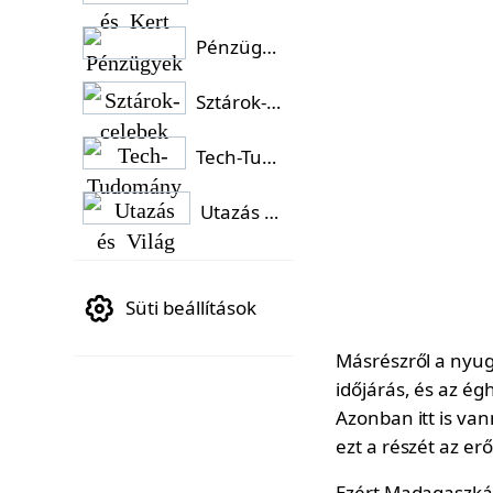
Pénzügyek
Sztárok-celebek
Tech-Tudomány
Utazás és Világ
Süti beállítások
Másrészről a nyug
időjárás, és az é
Azonban itt is va
ezt a részét az erő
Ezért Madagaszkár