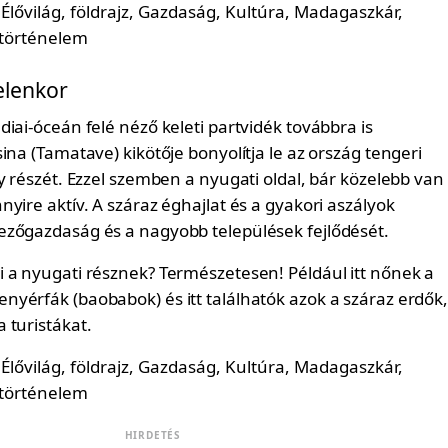
elenkor
iai-óceán felé néző keleti partvidék továbbra is
ina (Tamatave) kikötője bonyolítja le az ország tengeri
y részét. Ezzel szemben a nyugati oldal, bár közelebb van
yire aktív. A száraz éghajlat és a gyakori aszályok
zőgazdaság és a nagyobb települések fejlődését.
 a nyugati résznek? Természetesen! Például itt nőnek a
yérfák (baobabok) és itt találhatók azok a száraz erdők
 turistákat.
HIRDETÉS