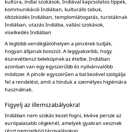
A legtöbb vendéglátóhelyen a pincérek tudják,
hogyan álljanak bosszút. A leggyakoribb, hogy
észrevétlenül beleköpnek az ételbe. Indiában
azonban van egy egyszerűbb és nyilvánvalóbb
módszer. A pincér egyszerűen a bal kezével szolgálja
fel a rendelést, amit a hinduk a személyes higiéniára
használnak.
Figyelj az illemszabályokra!
Indiában nem szokás kezet fogni, kivéve persze az
európaiasabb cégeknél, amelyek gyakran vesznek
részt nemzetközi tárgyalásokon.