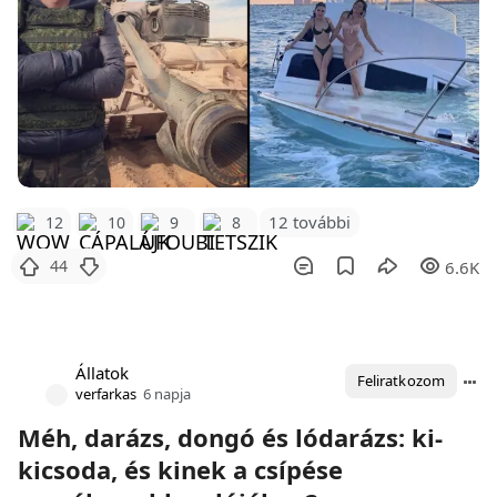
12 további
12
10
9
8
44
6.6K
Állatok
Feliratkozom
verfarkas
6 napja
Méh, darázs, dongó és lódarázs: ki-
kicsoda, és kinek a csípése