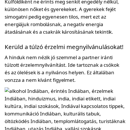
Külföldiként ne érints meg senkit engedély nélkül,
különösen nőket és gyerekeket. A gyerekek fejét
simogatni pedig egyenesen tilos, mert ezt az
energiájuk rombolásnak, a negatív energia
átadásának és a csakrák károsításának tekintik.
Kerüld a túlzó érzelmi megnyilvánulásokat!
A hinduk nem nézik jó szemmel a partner iránti
túlzott érzelemnyilvánítást. Ide tartoznak a csókok
és az ölelések is a nyilvános helyen. Ez általában
vonzza a nem kívánt figyelmet.