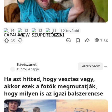
12 további
14
12
12
11
50
7.3K
Kávészünet
Feliratkozom
zubroj
4 napja
Ha azt hitted, hogy vesztes vagy,
akkor ezek a fotók megmutatják,
hogy milyen is az igazi balszerencse