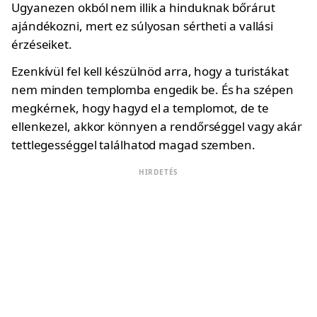
Ugyanezen okból nem illik a hinduknak bőrárut
ajándékozni, mert ez súlyosan sértheti a vallási
érzéseiket.
Ezenkívül fel kell készülnöd arra, hogy a turistákat
nem minden templomba engedik be. És ha szépen
megkérnek, hogy hagyd el a templomot, de te
ellenkezel, akkor könnyen a rendőrséggel vagy akár
tettlegességgel találhatod magad szemben.
HIRDETÉS