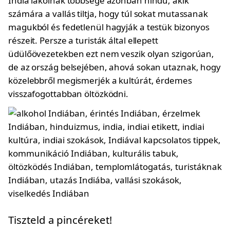
India lakóinak többsége azonban hindu, akik
számára a vallás tiltja, hogy túl sokat mutassanak
magukból és fedetlenül hagyják a testük bizonyos
részeit. Persze a turisták által ellepett
üdülőövezetekben ezt nem veszik olyan szigorúan,
de az ország belsejében, ahová sokan utaznak, hogy
közelebbről megismerjék a kultúrát, érdemes
visszafogottabban öltözködni.
Tiszteld a pincéreket!