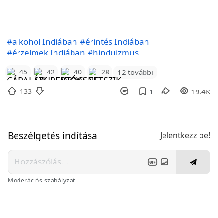
#alkohol Indiában
#érintés Indiában
#érzelmek Indiában
#hinduizmus
12 további
45
42
40
28
133
1
19.4K
Beszélgetés indítása
Jelentkezz be!
Moderációs szabályzat