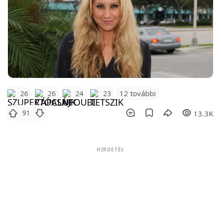
12 további
26
26
24
23
91
13.3K
HIRDETÉS