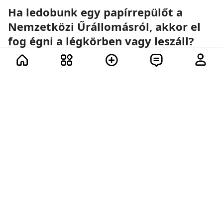
Ha ledobunk egy papírrepülőt a
Nemzetközi Űrállomásról, akkor el
fog égni a légkörben vagy leszáll?
Űrhajók, papírrepülők és a fizika törvényei.
12 további
91
86
84
74
331
3
48.5K