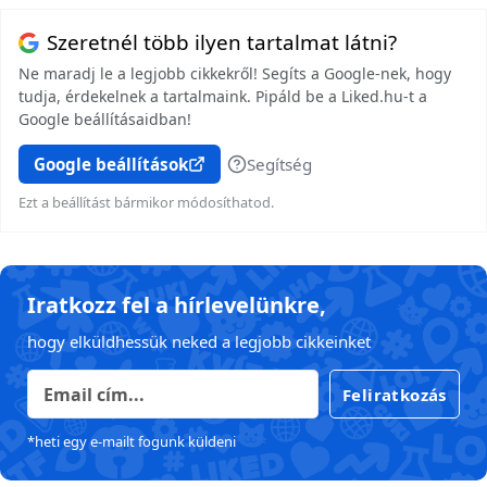
Szeretnél több ilyen tartalmat látni?
Ne maradj le a legjobb cikkekről! Segíts a Google-nek, hogy
tudja, érdekelnek a tartalmaink. Pipáld be a Liked.hu-t a
Google beállításaidban!
Google beállítások
Segítség
Ezt a beállítást bármikor módosíthatod.
Iratkozz fel a hírlevelünkre,
hogy elküldhessük neked a legjobb cikkeinket
Feliratkozás
*heti egy e-mailt fogunk küldeni