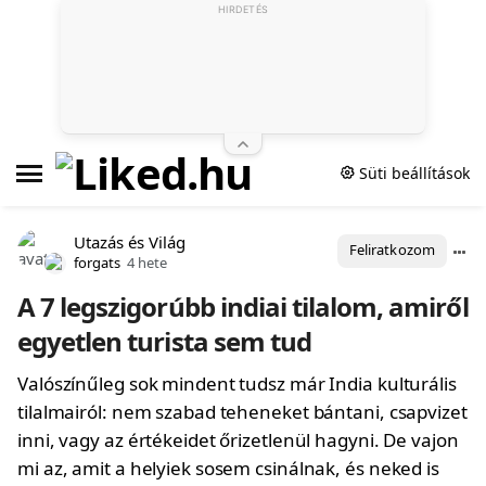
HIRDETÉS
Süti beállítások
Utazás és Világ
Feliratkozom
forgats
4 hete
A 7 legszigorúbb indiai tilalom, amiről
egyetlen turista sem tud
Valószínűleg sok mindent tudsz már India kulturális
tilalmairól: nem szabad teheneket bántani, csapvizet
inni, vagy az értékeidet őrizetlenül hagyni. De vajon
mi az, amit a helyiek sosem csinálnak, és neked is