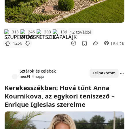
12 további
313
246
203
136
1256
184.2K
Sztárok és celebek
Feliratkozom
mesFI
4 napja
Kerekesszékben: Hová tűnt Anna
Kournikova, az egykori teniszező –
Enrique Iglesias szerelme