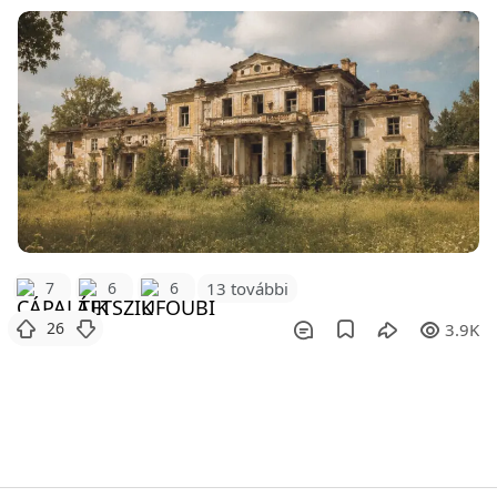
7
6
6
13 további
26
3.9K