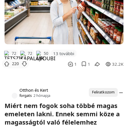
72
72
50
13 további
220
1
1
32.2K
Otthon és Kert
Feliratkozom
forgats
2 hónapja
Miért nem fogok soha többé magas
emeleten lakni. Ennek semmi köze a
magasságtól való félelemhez