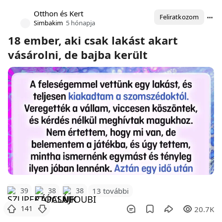
Otthon és Kert
Feliratkozom
Simbakim
5 hónapja
18 ember, aki csak lakást akart
vásárolni, de bajba került
39
38
38
13 további
141
20.7K