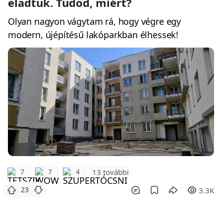
eladtuk. Tudod, miért?
Olyan nagyon vágytam rá, hogy végre egy
modern, újépítésű lakóparkban élhessek!
7
7
4
13 további
23
3.3K