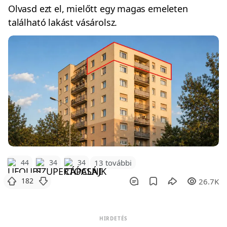
Olvasd ezt el, mielőtt egy magas emeleten
található lakást vásárolsz.
44
34
34
13 további
182
26.7K
HIRDETÉS