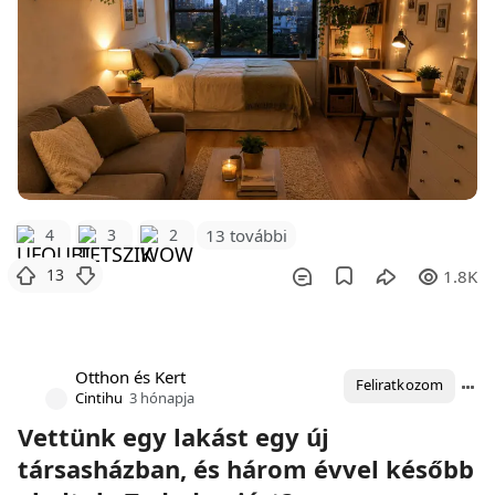
4
3
2
13 további
13
1.8K
Otthon és Kert
Feliratkozom
Cintihu
3 hónapja
Vettünk egy lakást egy új
társasházban, és három évvel később