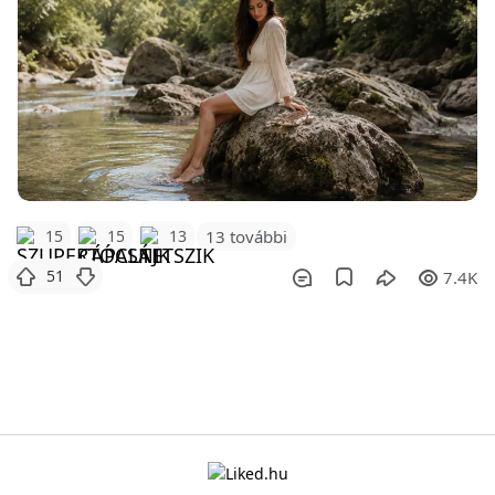
15
15
13
13 további
51
7.4K