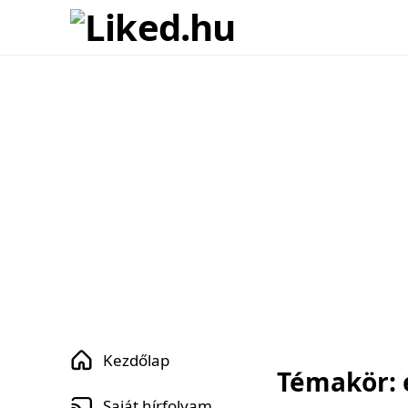
Kezdőlap
Témakör: 
Saját hírfolyam