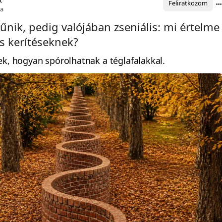
Feliratkozom
ja
űnik, pedig valójában zseniális: mi értelme
s kerítéseknek?
ek, hogyan spórolhatnak a téglafalakkal.