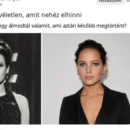
Feliratkozom
a
véletlen, amit nehéz elhinni
hogy álmodtál valamit, ami aztán később megtörtént?