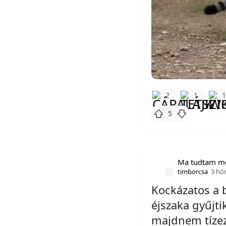
2
1
5
Ma tudtam m
timborcsa
3 hó
Kockázatos a b
éjszaka gyűjtik
majdnem tízez