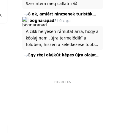
Szerintem meg caflatni 😆
8 ok, amiért nincsenek turisták
K
Törökország Fekete-tenger felőli
bognarapad
2 hónapja
partján
A cikk helyesen rámutat arra, hogy a
kőolaj nem „újra termelődik” a
földben, hiszen a keletkezése több
millió év alatt zajlik. Az USA
Egy régi olajkút képes újra olajat
Energiaügyi Minisztériuma szerint a
termelni?
kitermelt mennyiség mindössze tíz
százaléka jut a felszínre, a többi a
kőzetben marad. A
HIRDETÉS
nyomáskülönbség kiegyenlítődik,
amikor a kitermelést leállítják, így a
szomszédos rétegek lassan
áramoltatják az olajat a kút felé.
Emellett a hidraulikus
rétegrepesztés és a vízszintes fúrás
új technológiák jelentősen
megnövelték a régi kutak