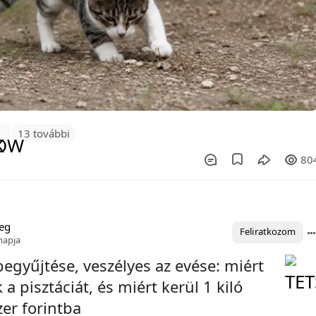
1
13 további
80
eg
Feliratkozom
napja
egyűjtése, veszélyes az evése: miért
 a pisztáciát, és miért kerül 1 kiló
er forintba