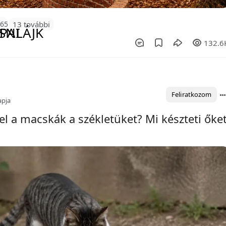
165
13 további
132.6
Feliratkozom
apja
el a macskák a székletüket? Mi készteti őke