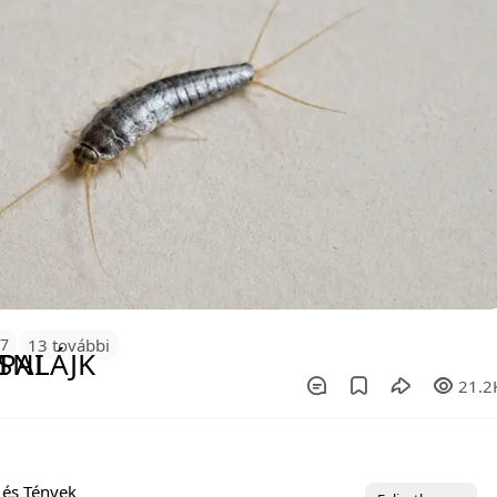
37
13 további
21.2
 és Tények