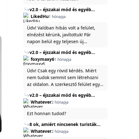
v2.0 – éjszakai mód és egyéb
fejlesztések
LikedHu
1 hónapja
Üdv! Valóban hibás volt a felület,
elnézést kérünk, javítottuk! Pár
napon belül egy teljesen új
platformon fogjuk elindítani a
v2.0 – éjszakai mód és egyéb
weboldal legújabb, 3.0-ás verzióját,
fejlesztések
foxymaxy6
1 hónapja
és vélhetően ez zavart be kicsit.Egy
baráti megjegyzés: ha nem fontos
Üdv! Csak egy rövid kérdés. Miért
és tud várni néhány napot a
nem tudok semmit sem létrehozni
tartalom, amit készíteni
az oldalon. A szerkesztő felület egy
szeretnél, inkább várj néhány napot,
katyvasz ,ahogy nálam megjelenik..
v2.0 – éjszakai mód és egyéb
mert ég és föld lesz a különbség a
Köszönöm ha válaszoltok.
fejlesztések
Whatever
2 hónapja
jelenlegi rendszer és az új között -
legfőképpen egyébként épp
Ezt honnan tudod?
tartalomkészítési szempontból! :)
8 ok, amiért nincsenek turisták
Törökország Fekete-tenger felőli
Whatever
2 hónapja
partján