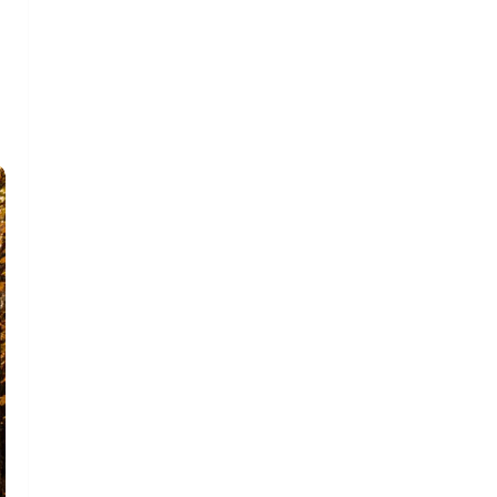
termelékenységét. Az olaj árának
változása is kulcsfontosságú:
alacsony ár esetén a kút
gazdaságilag nem fenntartható, míg
a magasabb ár újra jövedelmezővé
teheti. Összességében a
„újraélesztés” nem misztikum,
hanem a geológiai feltételek,
technológiai fejlesztések és piaci
környezet együttes hatása.