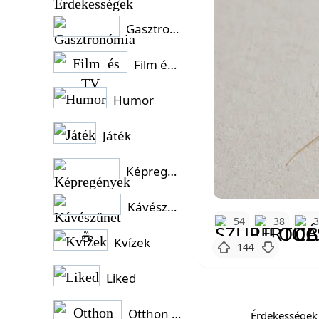
Gasztronómia
Film és TV
Humor
Játék
Képregények
Kávészünet ☕
54
38
Kvízek
144
Liked
Otthon és Kert
Érdekességek