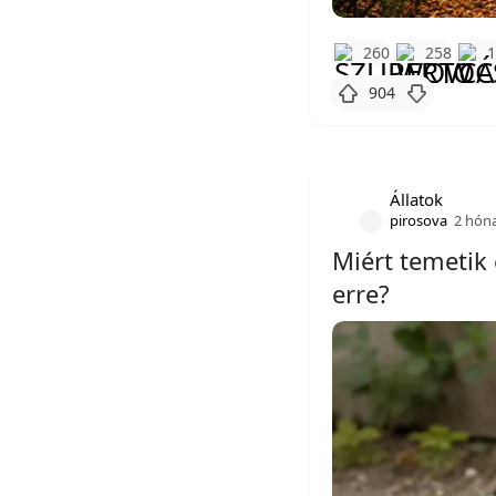
260
258
904
Állatok
pirosova
2 hón
Miért temetik 
erre?