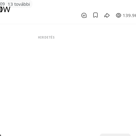
209
13 további
139.9
HIRDETÉS
t