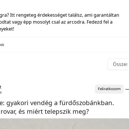
ágra? Itt rengeteg érdekességet találsz, ami garantáltan
dtat vagy épp mosolyt csal az arcodra. Fedezd fel a
nyeket!
yek
t
Feliratkozom
te
ke: gyakori vendég a fürdőszobánkban.
 rovar, és miért telepszik meg?