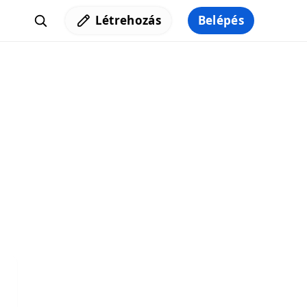
Létrehozás
Belépés
Iratkozz fel a hírlevelünkre,
hogy elküldhessük neked a legjobb