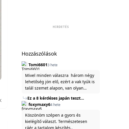
HIRDETÉS
Hozzászólások
Tomi6601
3 hete
Mivel minden válaszra három négy
lehetőség jön elő, ezért a vak tyúk is
talál szemet alapon, van olyan
állítása ami igaznak illik rám.
Ez a 8 kérdéses japán teszt
K
hibátlanul feltárja az igazságot
foxymaxy6
4 hete
rólad
Köszönöm szépen a gyors és
kielégítő választ. Természetesen
ráér a tartalom készítés..