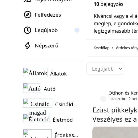
10
bejegyzés
Felfedezés
Kíváncsi vagy a vil
meglep, elgondolko
Legújabb
legizgalmasabb té
Népszerű
Kezdőlap
érdekes tén
Állatok
Autó
Otthon és Ker
Lizaszobo
2 he
Csináld magad
Ezüst pikkely
Veszélyes ez a
Életmód
Érdekességek