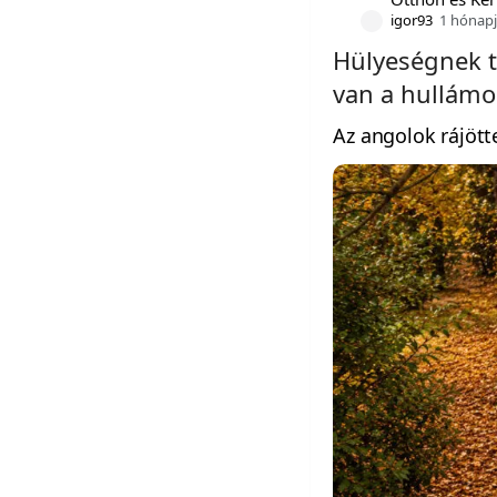
igor93
1 hónap
Hülyeségnek t
van a hullámo
Az angolok rájött