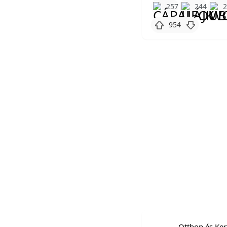
257
244
954
Otthon és Ker