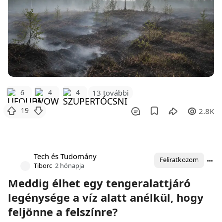
6
4
4
13 további
19
2.8K
Tech és Tudomány
Feliratkozom
Tiborc
2 hónapja
Meddig élhet egy tengeralattjáró
legénysége a víz alatt anélkül, hogy
feljönne a felszínre?