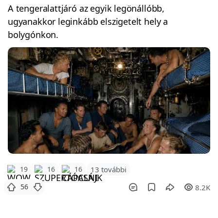
A tengeralattjáró az egyik legönállóbb,
ugyanakkor leginkább elszigetelt hely a
bolygónkon.
19
16
16
13 további
56
8.2K