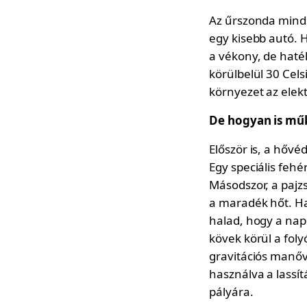
Az űrszonda mind
egy kisebb autó. 
a vékony, de hat
körülbelül 30 Cel
környezet az elek
De hogyan is mű
Először is, a hővé
Egy speciális fehé
Másodszor, a pajzs
a maradék hőt. Ha
halad, hogy a nap
kövek körül a fol
gravitációs manőv
használva a lassí
pályára.