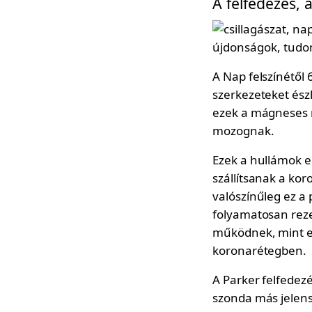
A felfedezés,
A Nap felszínétől 
szerkezeteket ész
ezek a mágneses 
mozognak.
Ezek a hullámok e
szállítsanak a ko
valószínűleg ez a
folyamatosan reze
működnek, mint eg
koronarétegben.
A Parker felfedez
szonda más jelens