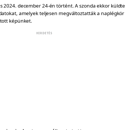
ás 2024. december 24-én történt. A szonda ekkor küldte
adatokat, amelyek teljesen megváltoztatták a naplégkör
otott képünket.
HIRDETÉS