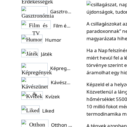
Gasztronómia
A csillagászokat 
Film és TV
paradoxonnak” nev
magyarázata hihet
Humor
Ha a Nap felszíné
Játék
miért hevül fel a 
törvénye szerint 
Képregények
áramolhat egy hide
Kávészünet ☕
Képzeld el a helyze
Közvetlenül a lán
Kvízek
hőmérséklet 5500 
10 millió fokot mé
Liked
termodinamika mi
Otthon és Kert
A tények azonban