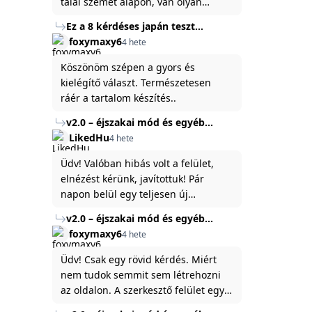
talál szemet alapon, van olyan
állítása ami igaznak illik rám.
Ez a 8 kérdéses japán teszt
hibátlanul feltárja az igazságot
foxymaxy6
4 hete
rólad
Köszönöm szépen a gyors és
kielégítő választ. Természetesen
ráér a tartalom készítés..
v2.0 – éjszakai mód és egyéb
fejlesztések
LikedHu
4 hete
Üdv! Valóban hibás volt a felület,
elnézést kérünk, javítottuk! Pár
napon belül egy teljesen új
platformon fogjuk elindítani a
v2.0 – éjszakai mód és egyéb
weboldal legújabb, 3.0-ás verzióját,
fejlesztések
foxymaxy6
4 hete
és vélhetően ez zavart be kicsit.Egy
baráti megjegyzés: ha nem fontos
Üdv! Csak egy rövid kérdés. Miért
és tud várni néhány napot a
nem tudok semmit sem létrehozni
tartalom, amit készíteni
az oldalon. A szerkesztő felület egy
szeretnél, inkább várj néhány napot,
katyvasz ,ahogy nálam megjelenik..