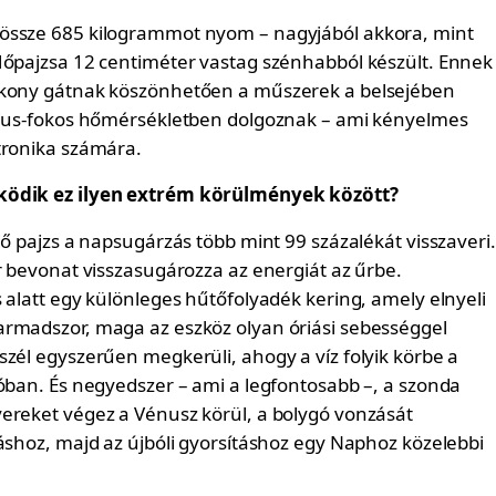
össze 685 kilogrammot nyom – nagyjából akkora, mint
Hőpajzsa 12 centiméter vastag szénhabból készült. Ennek
ékony gátnak köszönhetően a műszerek a belsejében
sius-fokos hőmérsékletben dolgoznak – ami kényelmes
tronika számára.
ködik ez ilyen extrém körülmények között?
dő pajzs a napsugárzás több mint 99 százalékát visszaveri.
r bevonat visszasugározza az energiát az űrbe.
 alatt egy különleges hűtőfolyadék kering, amely elnyeli
rmadszor, maga az eszköz olyan óriási sebességgel
szél egyszerűen megkerüli, ahogy a víz folyik körbe a
yóban. És negyedszer – ami a legfontosabb –, a szonda
ereket végez a Vénusz körül, a bolygó vonzását
táshoz, majd az újbóli gyorsításhoz egy Naphoz közelebbi