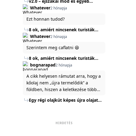
v2.0 – éjszakai mód és egyéb
mert ég és föld lesz a különbség a
Köszönöm ha válaszoltok.
fejlesztések
Whatever
2 hónapja
jelenlegi rendszer és az új között -
legfőképpen egyébként épp
Ezt honnan tudod?
tartalomkészítési szempontból! :)
8 ok, amiért nincsenek turisták
Törökország Fekete-tenger felőli
Whatever
2 hónapja
partján
Szerintem meg caflatni 😆
8 ok, amiért nincsenek turisták
Törökország Fekete-tenger felőli
bognarapad
2 hónapja
partján
A cikk helyesen rámutat arra, hogy a
kőolaj nem „újra termelődik” a
földben, hiszen a keletkezése több
millió év alatt zajlik. Az USA
Egy régi olajkút képes újra olajat
Energiaügyi Minisztériuma szerint a
termelni?
kitermelt mennyiség mindössze tíz
százaléka jut a felszínre, a többi a
kőzetben marad. A
HIRDETÉS
nyomáskülönbség kiegyenlítődik,