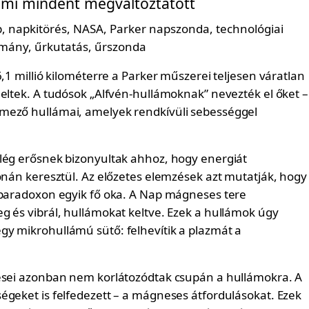
 ami mindent megváltoztatott
6,1 millió kilométerre a Parker műszerei teljesen váratlan
leltek. A tudósok „Alfvén-hullámoknak” nevezték el őket –
mező hullámai, amelyek rendkívüli sebességgel
lég erősnek bizonyultak ahhoz, hogy energiát
ronán keresztül. Az előzetes elemzések azt mutatják, hogy
 paradoxon egyik fő oka. A Nap mágneses tere
g és vibrál, hullámokat keltve. Ezek a hullámok úgy
y mikrohullámú sütő: felhevítik a plazmát a
ései azonban nem korlátozódtak csupán a hullámokra. A
égeket is felfedezett – a mágneses átfordulásokat. Ezek