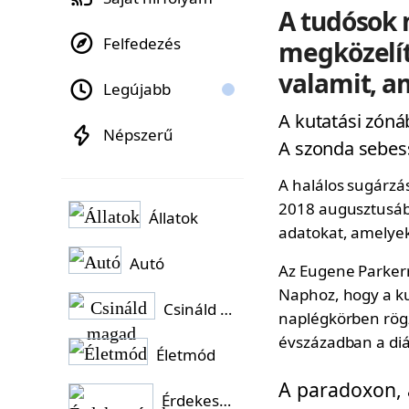
A tudósok
Felfedezés
megközelít
valamit, ami
Legújabb
A kutatási zóná
Népszerű
A szonda sebess
A halálos sugárzá
2018 augusztusába
Állatok
adatokat, amelyek 
Autó
Az Eugene Parkerr
Naphoz, hogy a ku
Csináld magad
naplégkörben rögz
évszázadban a diá
Életmód
A paradoxon, 
Érdekességek