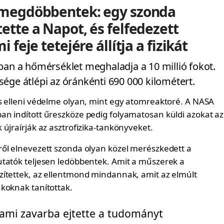
 megdöbbentek: egy szonda
ette a Napot, és felfedezett
 feje tetejére állítja a fizikát
ban a hőmérséklet meghaladja a 10 millió fokot.
ége átlépi az óránkénti 690 000 kilométert.
s elleni védelme olyan, mint egy atomreaktoré. A NASA
n indított űreszköze pedig folyamatosan küldi azokat az
újraírják az asztrofizika-tankönyveket.
ől elnevezett szonda olyan közel merészkedett a
tatók teljesen ledöbbentek. Amit a műszerek a
ítettek, az ellentmond mindannak, amit az elmúlt
koknak tanítottak.
ami zavarba ejtette a tudományt