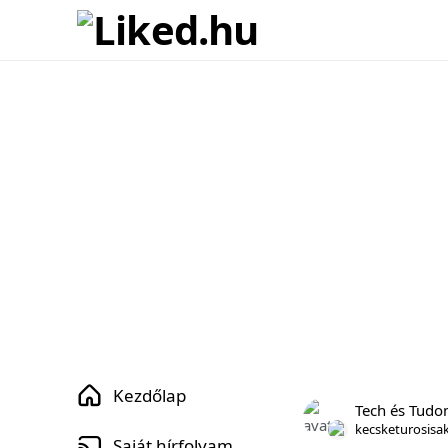
Kezdőlap
Tech és Tud
kecsketurosisa
Saját hírfolyam