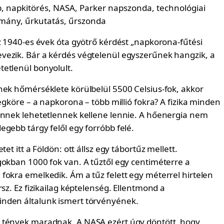
az 1940-es évek óta gyötrő kérdést „napkorona-fűtési
ezik. Bár a kérdés végtelenül egyszerűnek hangzik, a
etlenül bonyolult.
nek hőmérséklete körülbelül 5500 Celsius-fok, akkor
légköre – a napkorona – több millió fokra? A fizika minden
ennek lehetetlennek kellene lennie. A hőenergia nem
gebb tárgy felől egy forróbb felé.
tet itt a Földön: ott állsz egy tábortűz mellett.
gokban 1000 fok van. A tűztől egy centiméterre a
fokra emelkedik. Ám a tűz felett egy méterrel hirtelen
rsz. Ez fizikailag képtelenség. Ellentmond a
nden általunk ismert törvényének.
 tények maradnak. A NASA ezért úgy döntött, hogy