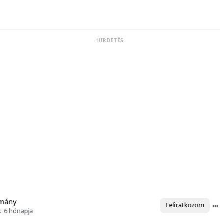
HIRDETÉS
omány
Feliratkozom
k
6 hónapja