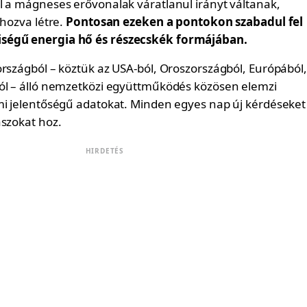
l a mágneses erővonalak váratlanul irányt váltanak,
 hozva létre.
Pontosan ezeken a pontokon szabadul fel
ségű energia hő és részecskék formájában.
országból – köztük az USA-ból, Oroszországból, Európából,
ól – álló nemzetközi együttműködés közösen elemzi
mi jelentőségű adatokat. Minden egyes nap új kérdéseket
aszokat hoz.
HIRDETÉS